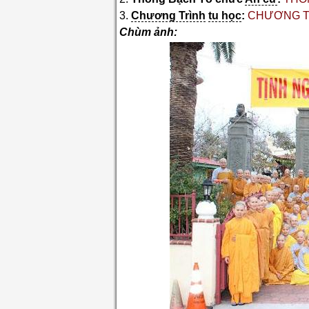
3.
Chương Trình
tu học
:
CHƯƠNG TR
Chùm ảnh: