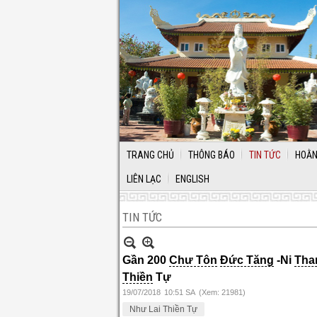
TRANG CHỦ
THÔNG BÁO
TIN TỨC
HOẰN
LIÊN LẠC
ENGLISH
TIN TỨC
Gần 200
Chư Tôn
Đức Tăng
-Ni
Tha
Thiền
Tự
19/07/2018
10:51 SA
(Xem: 21981)
Như Lai Thiền Tự