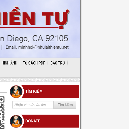
HÌNH ẢNH
TỦ SÁCH PDF
BẢO TRỢ
TÌM KIẾM
DONATE