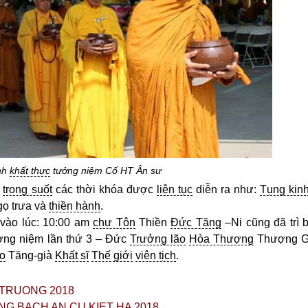
ình
khất thực
tưởng niệm Cố HT Ân sư
trong suốt
các thời khóa được
liên tục
diễn ra như:
Tụng kin
ọ trưa và
thiền hành
.
 vào lúc: 10:00 am
chư Tôn
Thiền
Đức Tăng
–Ni cũng đã trì 
ng niệm lần thứ 3 – Đức
Trưởng lão
Hòa Thượng
Thượng G
áo
Tăng-già
Khất sĩ
Thế giới
viên tịch
.
 TRUONG 2018
G BẠCH AN CU KIET HA 2018