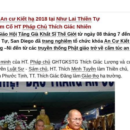
a
An cư Kiết hạ
2018 tại
Như Lai Thiền
Tự
ệm Cố HT
Pháp Chủ
Thích Giác Nhiên
Giáo Hội
Tăng Già
Khất Sĩ
Thế Giới
từ ngày 08 tháng 7 đến
Tự, San Diego đã
trang nghiêm
tổ chức khóa
An Cư Kiết
ng
–Ni đến từ các
truyền thống
Phật giáo
trở về
cấm túc
an
 minh
của HT.
Pháp chủ
GHTGKSTG Thích Giác Lượng và c
uyên
Luật Sư
-
Sám chủ
, HT. Thích
Minh Tuyên
làm Thiền chủ, 
ch Phước Tịnh, TT. Thích Giác Đăng làm
Giáo thọ
hạ trường.