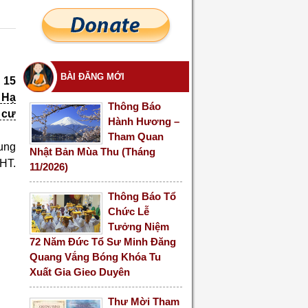
BÀI ĐĂNG MỚI
 15
 Hạ
Thông Báo
 cư
Hành Hương –
Tham Quan
ung
Nhật Bản Mùa Thu (Tháng
HT.
11/2026)
Thông Báo Tổ
Chức Lễ
Tưởng Niệm
72 Năm Đức Tổ Sư Minh Đăng
Quang Vắng Bóng Khóa Tu
Xuất Gia Gieo Duyên
Thư Mời Tham