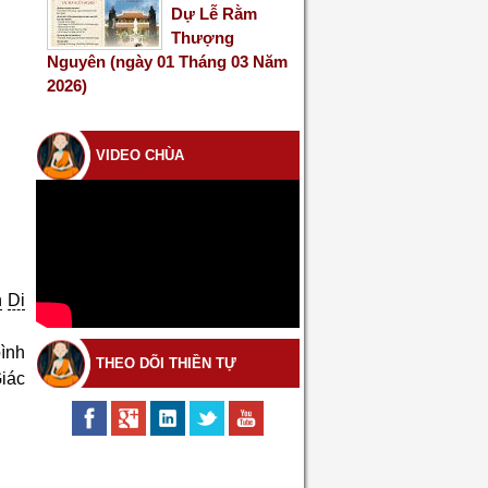
Dự Lễ Rằm
Thượng
Nguyên (ngày 01 Tháng 03 Năm
2026)
VIDEO CHÙA
h
Di
bình
THEO DÕI THIỀN TỰ
iác