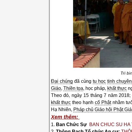
Trì b
Đại chúng
đã cùng
tu học
tinh chuyên
Giáo
,
Thiền tọa
, học pháp,
khất thực
ng
Theo đó, ngày 15 tháng 7 năm 2018;
khất thực
theo hạnh
cổ Phật
nhằm tưở
Hạ Nhiên,
Pháp chủ
Giáo hội Phật Gi
Xem thêm:
1.
Ban Chức Sự
BAN CHUC SU HA
2.
Thông Bạch Tổ chức
An cư
:
THÔN