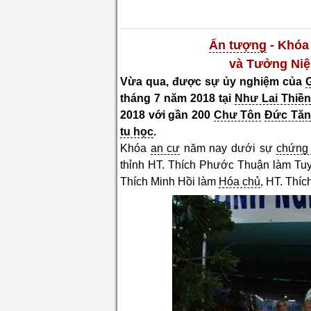
Ấn tượng
- Khó
và Tưởng Ni
Vừa qua, được sự ủy nghiệm của
tháng 7 năm 2018 tại
Như Lai Thiền
2018 với gần 200
Chư Tôn
Đức Tă
tu học
.
Khóa
an cư
năm nay dưới sự
chứng
thỉnh HT. Thích Phước Thuận làm T
Thích Minh Hồi làm
Hóa chủ
, HT. Thí