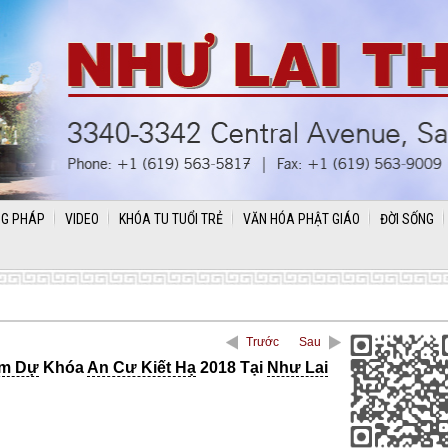
G PHÁP
VIDEO
KHÓA TU TUỔI TRẺ
VĂN HÓA PHẬT GIÁO
ĐỜI SỐNG
Trước
Sau
m Dự
Khóa
An Cư Kiết Hạ
2018 Tại
Như Lai