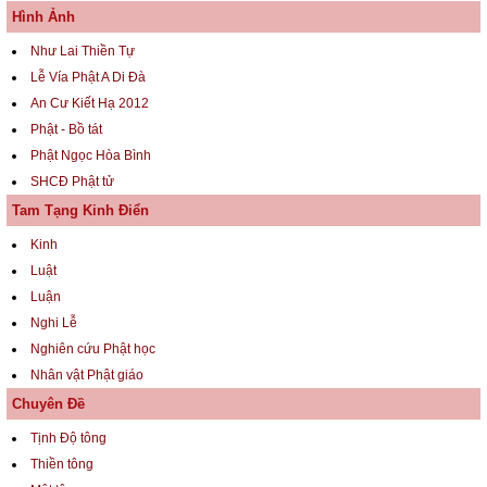
Hình Ảnh
Như Lai Thiền Tự
Lễ Vía Phật A Di Đà
An Cư Kiết Hạ 2012
Phật - Bồ tát
Phật Ngọc Hòa Bình
SHCĐ Phật tử
Tam Tạng Kinh Điển
Kinh
Luật
Luận
Nghi Lễ
Nghiên cứu Phật học
Nhân vật Phật giáo
Chuyên Đề
Tịnh Độ tông
Thiền tông