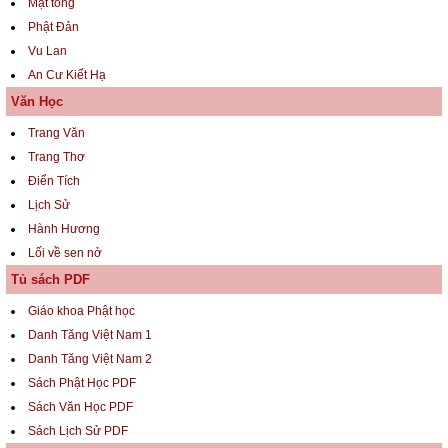
Mật tông
Phật Đản
Vu Lan
An Cư Kiết Hạ
Văn Học
Trang Văn
Trang Thơ
Điển Tích
Lịch Sử
Hành Hương
Lối về sen nở
Tủ sách PDF
Giáo khoa Phật học
Danh Tăng Việt Nam 1
Danh Tăng Việt Nam 2
Sách Phật Học PDF
Sách Văn Học PDF
Sách Lịch Sử PDF