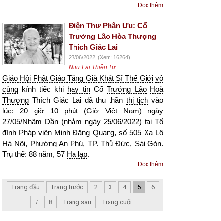
Đọc thêm
Điện Thư Phân Ưu: Cố
Trưởng Lão Hòa Thượng
Thích Giác Lai
27/06/2022
(Xem: 16264)
Như Lai Thiền Tự
Giáo Hội Phật Giáo Tăng Già Khất Sĩ Thế Giới
vô
cùng
kính tiếc khi
hay tin
Cố
Trưởng Lão
Hoà
Thượng
Thích Giác Lai đã thu thần
thị tịch
vào
lúc: 20 giờ 10 phút (Giờ
Việt Nam
) ngày
27/05/Nhâm Dần (nhằm ngày 25/06/2022) tại Tổ
đình
Pháp viện
Minh Đăng Quang
, số 505 Xa Lộ
Hà Nội, Phường An Phú, TP. Thủ Đức, Sài Gòn.
Trụ thế: 88 năm, 57
Hạ lạp
.
Đọc thêm
Trang đầu
Trang trước
2
3
4
5
6
7
8
Trang sau
Trang cuối