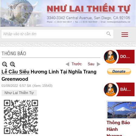
THÔNG BÁO
DONATE
Trước
Sau
Lễ Cầu Siêu
Hương Linh Tại Nghĩa Trang
Greenwood
01/08/2022
6:57 SA
(Xem: 15543)
BÀI ĐĂNG MỚI
Như Lai Thiền Tự
Thông Báo
Hành
Hương –