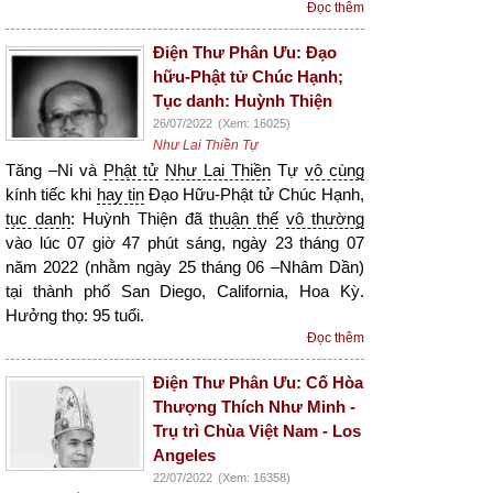
Đọc thêm
Điện Thư Phân Ưu: Đạo
hữu-Phật tử Chúc Hạnh;
Tục danh: Huỳnh Thiện
26/07/2022
(Xem: 16025)
Như Lai Thiền Tự
Tăng –Ni và
Phật tử
Như Lai Thiền
Tự
vô cùng
kính tiếc khi
hay tin
Đạo Hữu-Phật tử Chúc Hạnh,
tục danh
: Huỳnh Thiện đã
thuận thế
vô thường
vào lúc 07 giờ 47 phút sáng, ngày 23 tháng 07
năm 2022 (nhằm ngày 25 tháng 06 –Nhâm Dần)
tại thành phố San Diego, California, Hoa Kỳ.
Hưởng thọ: 95 tuổi.
Đọc thêm
Điện Thư Phân Ưu: Cố Hòa
Thượng Thích Như Minh -
Trụ trì Chùa Việt Nam - Los
Angeles
22/07/2022
(Xem: 16358)