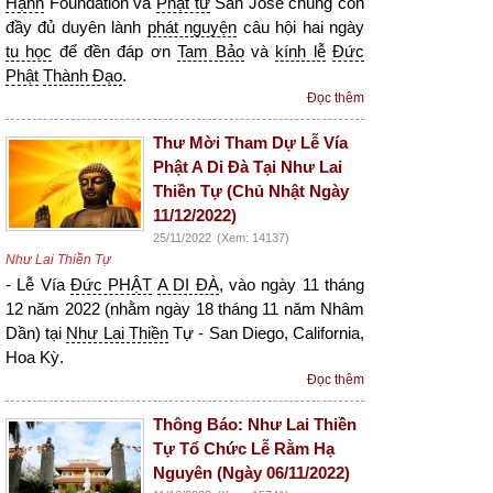
Hạnh
Foundation và
Phật tử
San Jose chúng con
đầy đủ duyên lành
phát nguyện
câu hội hai ngày
tu học
để đền đáp ơn
Tam Bảo
và
kính lễ
Đức
Phật
Thành Đạo
.
Đọc thêm
Thư Mời Tham Dự Lễ Vía
Phật A Di Đà Tại Như Lai
Thiền Tự (Chủ Nhật Ngày
11/12/2022)
25/11/2022
(Xem: 14137)
Như Lai Thiền Tự
- Lễ Vía
Đức PHẬT
A DI ĐÀ
, vào ngày 11 tháng
12 năm 2022 (nhằm ngày 18 tháng 11 năm Nhâm
Dần) tại
Như Lai Thiền
Tự - San Diego, California,
Hoa Kỳ.
Đọc thêm
Thông Báo: Như Lai Thiền
Tự Tổ Chức Lễ Rằm Hạ
Nguyên (Ngày 06/11/2022)