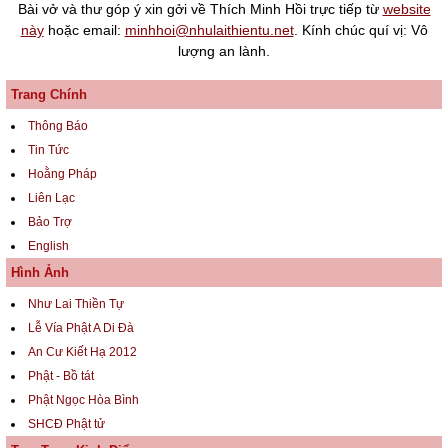
Bài vở và thư góp ý xin gởi về Thích Minh Hồi trực tiếp từ
website
này
hoặc email:
minhhoi@nhulaithientu.net
. Kính chúc quí vị: Vô
lượng an lành.
Trang Chính
Thông Báo
Tin Tức
Hoằng Pháp
Liên Lạc
Bảo Trợ
English
Hình Ảnh
Như Lai Thiền Tự
Lễ Vía Phật A Di Đà
An Cư Kiết Hạ 2012
Phật - Bồ tát
Phật Ngọc Hòa Bình
SHCĐ Phật tử