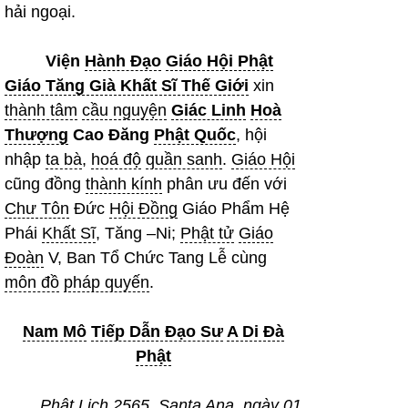
hải ngoại.
Viện
Hành Đạo
Giáo Hội Phật
Giáo Tăng Già Khất Sĩ Thế Giới
xin
thành tâm
cầu nguyện
Giác Linh
Hoà
Thượng
Cao Đăng
Phật Quốc
, hội
nhập
ta bà
,
hoá độ
quần sanh
.
Giáo Hội
cũng đồng
thành kính
phân ưu đến với
Chư Tôn
Đức
Hội Đồng
Giáo Phẩm Hệ
Phái
Khất Sĩ
, Tăng –Ni;
Phật tử
Giáo
Đoàn
V, Ban Tổ Chức Tang Lễ cùng
môn đồ
pháp quyến
.
Nam Mô
Tiếp Dẫn Đạo Sư
A Di Đà
Phật
Phật Lịch 2565, Santa Ana, ngày 01