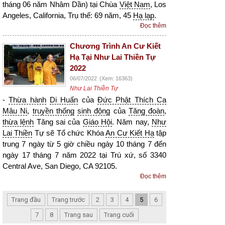
tháng 06 năm Nhâm Dần) tại Chùa
Việt Nam
, Los
Angeles, California, Trụ thế: 69 năm, 45
Hạ lạp
.
Đọc thêm
Chương Trình An Cư Kiết
Hạ Tại Như Lai Thiền Tự
2022
06/07/2022
(Xem: 16363)
Như Lai Thiền Tự
-
Thừa hành
Di Huấn
của
Đức Phật Thích Ca
Mâu Ni
,
truyền thống
sinh động
của
Tăng đoàn
,
thừa lệnh
Tăng sai của
Giáo Hội
. Năm nay,
Như
Lai Thiền
Tự sẽ Tổ chức Khóa
An Cư Kiết Hạ
tập
trung 7 ngày từ 5 giờ chiều ngày 10 tháng 7 đến
ngày 17 tháng 7 năm 2022 tại Trú xứ, số 3340
Central Ave, San Diego, CA 92105.
Đọc thêm
Trang đầu
Trang trước
2
3
4
5
6
7
8
Trang sau
Trang cuối