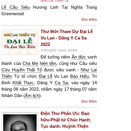
Như Lai Thiền Tự
Lễ Cầu Siêu
Hương Linh Tại Nghĩa Trang
Greenwood
Đọc thêm
Thư Mời Tham Dự Đại Lễ
Vu Lan - Dâng Y Ca Sa
2022
27/07/2022
(Xem: 16183)
Để tưởng niệm
Ân đức
sanh
thành của
Cha Mẹ
hiện tiền
, cũng như Cầu siêu
Cửu Huyền Thất Tổ
được siêu sanh -
Như Lai
Thiền
Tự tổ chức
Đại Lễ
Vu Lan
Báo Hiếu
, Trì
Bình
Khất Thực
, Dâng Y
Ca Sa
, vào ngày 14
tháng 08 năm 2022, nhằm ngày 17 tháng 07 năm
Nhâm Dần (
Âm lịch
).
Đọc thêm
Điện Thư Phân Ưu: Đạo
hữu-Phật tử Chúc Hạnh;
Tục danh: Huỳnh Thiện