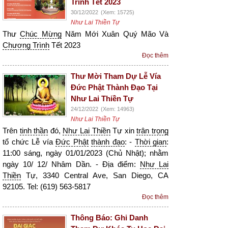
Trình Tết 2023
30/12/2022
(Xem: 15725)
Như Lai Thiền Tự
Thư
Chúc Mừng
Năm Mới Xuân Quý Mão Và
Chương Trình
Tết 2023
Đọc thêm
Thư Mời Tham Dự Lễ Vía
Đức Phật Thành Đạo Tại
Như Lai Thiền Tự
24/12/2022
(Xem: 14963)
Như Lai Thiền Tự
Trên
tinh thần
đó,
Như Lai Thiền
Tự xin
trân trọng
tổ chức Lễ vía
Đức Phật
thành đạo
: -
Thời gian
:
11:00 sáng, ngày 01/01/2023 (Chủ Nhật); nhằm
ngày 10/ 12/ Nhâm Dần. - Địa điểm:
Như Lai
Thiền
Tự, 3340 Central Ave, San Diego, CA
92105. Tel: (619) 563-5817
Đọc thêm
Thông Báo: Ghi Danh