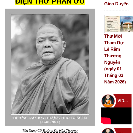
ĐIỆN THƯ PHÂN ƯU
Gieo Duyên
Thư Mời
Tham Dự
Lễ Rằm
Thượng
Nguyên
(ngày 01
Tháng 03
Năm 2026)
VIDEO CHÙA
Tôn Dung Cố
Trưởng lão
Hòa Thượng