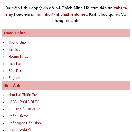
Bài vở và thư góp ý xin gởi về Thích Minh Hồi trực tiếp từ
website
này
hoặc email:
minhhoi@nhulaithientu.net
. Kính chúc quí vị: Vô
lượng an lành.
Trang Chính
Thông Báo
Tin Tức
Hoằng Pháp
Liên Lạc
Bảo Trợ
English
Hình Ảnh
Như Lai Thiền Tự
Lễ Vía Phật A Di Đà
An Cư Kiết Hạ 2012
Phật - Bồ tát
Phật Ngọc Hòa Bình
SHCĐ Phật tử