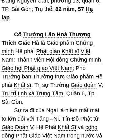
Đặng Nguyên Cẩn, phường 13, quận 6,
TP. Sài Gòn; Trụ thế:
82 năm
,
57
Hạ
lạp
.
Cố
Trưởng Lão
Hoà Thượng
Thích Giác Hà
là Giáo phẩm
Chứng
minh
Hệ phái
Phật giáo
Khất sĩ
Việt
Nam
; Thành viên
Hội đồng
Chứng minh
Giáo hội Phật giáo Việt Nam
; Phó
Trưởng ban
Thường trực
Giáo phẩm Hệ
phái
Khất sĩ
; Trị sự Trưởng
Giáo đoàn
V;
Trụ trì
tịnh xá Trung Tâm
, Quận 6, Tp.
Sài Gòn.
Sự ra đi của Ngài là niềm mất mát
to lớn đối với Tăng –Ni,
Tín Đồ
Phật tử
Giáo Đoàn
V, Hệ Phái
Khất Sĩ
và
cộng
đồng
Phật Giáo Việt Nam
trong nước và