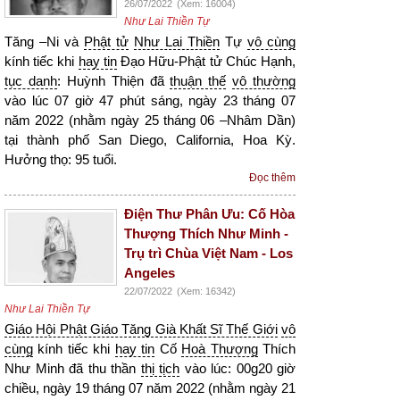
26/07/2022
(Xem: 16004)
Như Lai Thiền Tự
Tăng –Ni và
Phật tử
Như Lai Thiền
Tự
vô cùng
kính tiếc khi
hay tin
Đạo Hữu-Phật tử Chúc Hạnh,
tục danh
: Huỳnh Thiện đã
thuận thế
vô thường
vào lúc 07 giờ 47 phút sáng, ngày 23 tháng 07
năm 2022 (nhằm ngày 25 tháng 06 –Nhâm Dần)
tại thành phố San Diego, California, Hoa Kỳ.
Hưởng thọ: 95 tuổi.
Đọc thêm
Điện Thư Phân Ưu: Cố Hòa
Thượng Thích Như Minh -
Trụ trì Chùa Việt Nam - Los
Angeles
22/07/2022
(Xem: 16342)
Như Lai Thiền Tự
Giáo Hội Phật Giáo Tăng Già Khất Sĩ Thế Giới
vô
cùng
kính tiếc khi
hay tin
Cố
Hoà Thượng
Thích
Như Minh đã thu thần
thị tịch
vào lúc: 00g20 giờ
chiều, ngày 19 tháng 07 năm 2022 (nhằm ngày 21