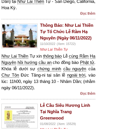
Dần) tại
Như Lai Thiền
Tự - San Diego, California,
Hoa Kỳ.
Đọc thêm
Thông Báo: Như Lai Thiền
Tự Tổ Chức Lễ Rằm Hạ
Nguyên (Ngày 06/11/2022)
11/10/2022
(Xem: 15722)
Như Lai Thiền Tự
Như Lai Thiền
Tự xin
thông báo
Lễ
cúng Rằm
Hạ
Nguyên
hồi hướng
cầu an
cho đồng bào
Phật tử
.
Khóa lễ dưới sự
chứng minh
cầu nguyện
của
Chư Tôn
Đức Tăng-ni tại sân lễ
ngoài trời
, vào
lúc: 11h00, ngày 13 tháng 10 - Nhâm Dần; (nhằm
ngày 06/11/2022).
Đọc thêm
Lễ Cầu Siêu Hương Linh
Tại Nghĩa Trang
Greenwood
01/08/2022
(Xem: 15529)