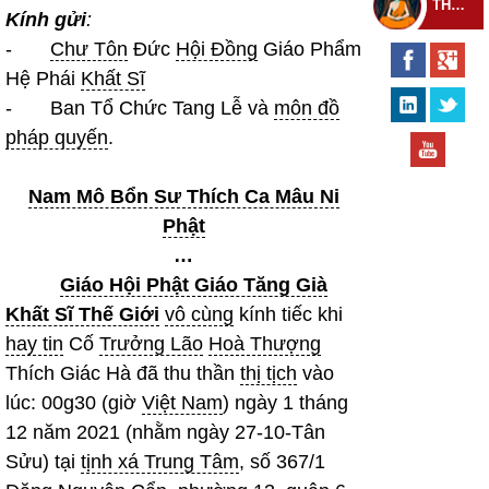
THEO DÕI THIỀN TỰ
Kính gửi
:
-
Chư Tôn
Đức
Hội Đồng
Giáo Phẩm
Hệ Phái
Khất Sĩ
- Ban Tổ Chức Tang Lễ và
môn đồ
pháp quyến
.
Nam Mô Bổn Sư Thích Ca Mâu Ni
Phật
…
Giáo Hội Phật Giáo Tăng Già
Khất Sĩ Thế Giới
vô cùng
kính tiếc khi
hay tin
Cố
Trưởng Lão
Hoà Thượng
Thích Giác Hà đã thu thần
thị tịch
vào
lúc: 00g30 (giờ
Việt Nam
) ngày 1 tháng
12 năm 2021 (nhằm ngày 27-10-Tân
Sửu) tại
tịnh xá Trung Tâm
, số 367/1