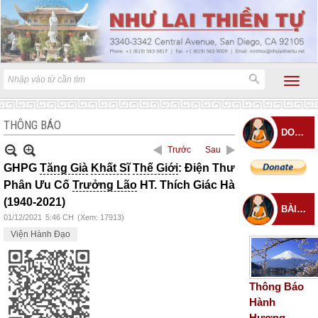
THÔNG BÁO
DONATE
Trước
Sau
GHPG
Tăng Già
Khất Sĩ
Thế Giới
: Điện Thư
Phân Ưu Cố
Trưởng Lão
HT. Thích Giác Hà
(1940-2021)
BÀI ĐĂNG MỚI
01/12/2021
5:46 CH
(Xem: 17913)
Viện Hành Đạo
Thông Báo
Hành
Hương –