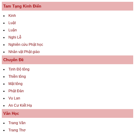
Tam Tạng Kinh Điển
Kinh
Luật
Luận
Nghi Lễ
Nghiên cứu Phật học
Nhân vật Phật giáo
Chuyên Đề
Tịnh Độ tông
Thiền tông
Mật tông
Phật Đản
Vu Lan
An Cư Kiết Hạ
Văn Học
Trang Văn
Trang Thơ