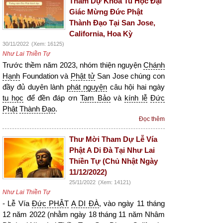
Tham Dự Khóa Tu Học Đại
Giác Mừng Đức Phật
Thành Đạo Tại San Jose,
California, Hoa Kỳ
30/11/2022
(Xem: 16125)
Như Lai Thiền Tự
Trước thềm năm 2023, nhóm thiện nguyện
Chánh
Hạnh
Foundation và
Phật tử
San Jose chúng con
đầy đủ duyên lành
phát nguyện
câu hội hai ngày
tu học
để đền đáp ơn
Tam Bảo
và
kính lễ
Đức
Phật
Thành Đạo
.
Đọc thêm
Thư Mời Tham Dự Lễ Vía
Phật A Di Đà Tại Như Lai
Thiền Tự (Chủ Nhật Ngày
11/12/2022)
25/11/2022
(Xem: 14121)
Như Lai Thiền Tự
- Lễ Vía
Đức PHẬT
A DI ĐÀ
, vào ngày 11 tháng
12 năm 2022 (nhằm ngày 18 tháng 11 năm Nhâm