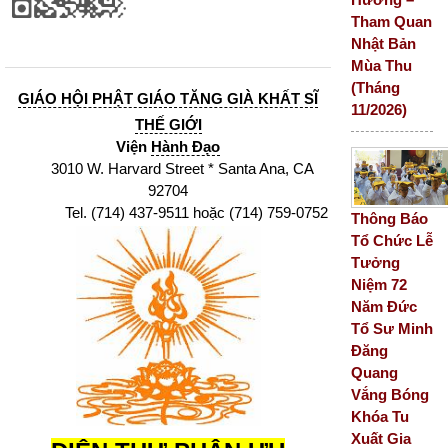
Tham Quan
Nhật Bản
Mùa Thu
(Tháng
GIÁO HỘI PHẬT GIÁO TĂNG GIÀ KHẤT SĨ
11/2026)
THẾ GIỚI
Viện
Hành Đạo
3010 W. Harvard Street * Santa Ana, CA
92704
Tel. (714) 437-9511 hoặc (714) 759-0752
Thông Báo
Tổ Chức Lễ
Tưởng
Niệm 72
Năm Đức
Tổ Sư Minh
Đăng
Quang
Vắng Bóng
Khóa Tu
Xuất Gia