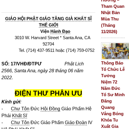
Tham Quan
Nhật Bản
GIÁO HỘI PHẬT GIÁO TĂNG GIÀ KHẤT SĨ
Mùa Thu
THẾ GIỚI
(Tháng
Viện
Hành Đạo
11/2026)
3010 W. Harvard Street * Santa Ana, CA
92704
Tel. (714) 437-9511 hoặc (714) 759-0752
Thông Báo
SỐ: 17/VHĐ/ĐTPƯ
Phật Lịch
Tổ Chức Lễ
2566, Santa Ana, ngày 28 tháng 06 năm
Tưởng
2022.
Niệm 72
Năm Đức
ĐIỆN THƯ PHÂN ƯU
Tổ Sư Minh
Đăng
Kính gửi
:
Quang
-
Chư Tôn
Đức
Hội Đồng
Giáo Phẩm Hệ
Vắng Bóng
Phái
Khất Sĩ
Khóa Tu
-
Chư Tôn
Đức Giáo Phẩm
Giáo Đoàn
IV
Xuất Gia