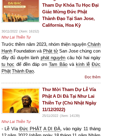
Tham Dự Khóa Tu Học Đại
Giác Mừng Đức Phật
Thành Đạo Tại San Jose,
California, Hoa Kỳ
30/11/2022
(Xem: 16152)
Như Lai Thiền Tự
Trước thềm năm 2023, nhóm thiện nguyện
Chánh
Hạnh
Foundation và
Phật tử
San Jose chúng con
đầy đủ duyên lành
phát nguyện
câu hội hai ngày
tu học
để đền đáp ơn
Tam Bảo
và
kính lễ
Đức
Phật
Thành Đạo
.
Đọc thêm
Thư Mời Tham Dự Lễ Vía
Phật A Di Đà Tại Như Lai
Thiền Tự (Chủ Nhật Ngày
11/12/2022)
25/11/2022
(Xem: 14139)
Như Lai Thiền Tự
- Lễ Vía
Đức PHẬT
A DI ĐÀ
, vào ngày 11 tháng
12 năm 2022 (nhằm ngày 18 tháng 11 năm Nhâm