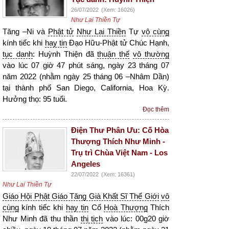
26/07/2022
(Xem: 16026)
Như Lai Thiền Tự
Tăng –Ni và
Phật tử
Như Lai Thiền
Tự
vô cùng
kính tiếc khi
hay tin
Đạo Hữu-Phật tử Chúc Hạnh,
tục danh
: Huỳnh Thiện đã
thuận thế
vô thường
vào lúc 07 giờ 47 phút sáng, ngày 23 tháng 07
năm 2022 (nhằm ngày 25 tháng 06 –Nhâm Dần)
tại thành phố San Diego, California, Hoa Kỳ.
Hưởng thọ: 95 tuổi.
Đọc thêm
Điện Thư Phân Ưu: Cố Hòa
Thượng Thích Như Minh -
Trụ trì Chùa Việt Nam - Los
Angeles
22/07/2022
(Xem: 16361)
Như Lai Thiền Tự
Giáo Hội Phật Giáo Tăng Già Khất Sĩ Thế Giới
vô
cùng
kính tiếc khi
hay tin
Cố
Hoà Thượng
Thích
Như Minh đã thu thần
thị tịch
vào lúc: 00g20 giờ