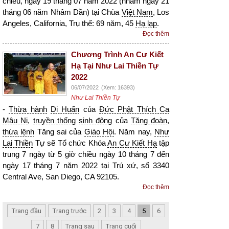
chiều, ngày 19 tháng 07 năm 2022 (nhằm ngày 21
tháng 06 năm Nhâm Dần) tại Chùa
Việt Nam
, Los
Angeles, California, Trụ thế: 69 năm, 45
Hạ lạp
.
Đọc thêm
Chương Trình An Cư Kiết
Hạ Tại Như Lai Thiền Tự
2022
06/07/2022
(Xem: 16393)
Như Lai Thiền Tự
-
Thừa hành
Di Huấn
của
Đức Phật Thích Ca
Mâu Ni
,
truyền thống
sinh động
của
Tăng đoàn
,
thừa lệnh
Tăng sai của
Giáo Hội
. Năm nay,
Như
Lai Thiền
Tự sẽ Tổ chức Khóa
An Cư Kiết Hạ
tập
trung 7 ngày từ 5 giờ chiều ngày 10 tháng 7 đến
ngày 17 tháng 7 năm 2022 tại Trú xứ, số 3340
Central Ave, San Diego, CA 92105.
Đọc thêm
Trang đầu
Trang trước
2
3
4
5
6
7
8
Trang sau
Trang cuối