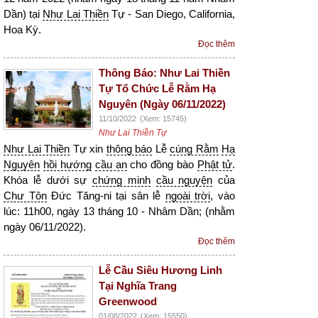
Dần) tại
Như Lai Thiền
Tự - San Diego, California,
Hoa Kỳ.
Đọc thêm
Thông Báo: Như Lai Thiền
Tự Tổ Chức Lễ Rằm Hạ
Nguyên (Ngày 06/11/2022)
11/10/2022
(Xem: 15745)
Như Lai Thiền Tự
Như Lai Thiền
Tự xin
thông báo
Lễ
cúng Rằm
Hạ
Nguyên
hồi hướng
cầu an
cho đồng bào
Phật tử
.
Khóa lễ dưới sự
chứng minh
cầu nguyện
của
Chư Tôn
Đức Tăng-ni tại sân lễ
ngoài trời
, vào
lúc: 11h00, ngày 13 tháng 10 - Nhâm Dần; (nhằm
ngày 06/11/2022).
Đọc thêm
Lễ Cầu Siêu Hương Linh
Tại Nghĩa Trang
Greenwood
01/08/2022
(Xem: 15550)