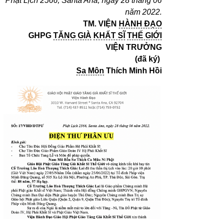
Phật Lịch 2566, Santa Ana, ngày 28 tháng 06
năm 2022.
TM. VIỆN
HÀNH ĐẠO
GHPG
TĂNG GIÀ
KHẤT SĨ
THẾ GIỚI
VIỆN TRƯỞNG
(đã ký)
Sa Môn
Thích Minh Hồi