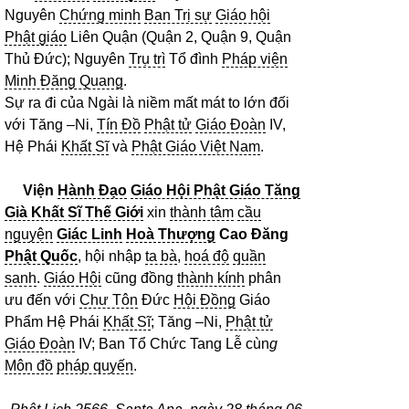
Nguyên
Chứng minh
Ban Trị sự
Giáo hội
Phật giáo
Liên Quận (Quận 2, Quận 9, Quận
Thủ Đức); Nguyên
Trụ trì
Tổ đình
Pháp viện
Minh Đăng Quang
.
Sự ra đi của Ngài là niềm mất mát to lớn đối
với Tăng –Ni,
Tín Đồ
Phật tử
Giáo Đoàn
IV,
Hệ Phái
Khất Sĩ
và
Phật Giáo Việt Nam
.
Viện
Hành Đạo
Giáo Hội Phật Giáo Tăng
Già Khất Sĩ Thế Giới
xin
thành tâm
cầu
nguyện
Giác Linh
Hoà Thượng
Cao Đăng
Phật Quốc
, hội nhập
ta bà
,
hoá độ
quần
sanh
.
Giáo Hội
cũng đồng
thành kính
phân
ưu đến với
Chư Tôn
Đức
Hội Đồng
Giáo
Phẩm Hệ Phái
Khất Sĩ
; Tăng –Ni,
Phật tử
Giáo Đoàn
IV; Ban Tổ Chức Tang Lễ cùn
g
Môn đồ
pháp quyến
.