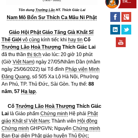
THEO DÕI THIỀN TỰ
Tôn dung
Trưởng Lão
HT. Thích Giác Lai
Nam Mô Bổn Sư Thích Ca Mâu Ni Phật
Giáo Hội Phật Giáo Tăng Già Khất Sĩ
Thế Giới
vô cùng
kính tiếc khi
hay tin
Cố
Trưởng Lão
Hoà Thượng
Thích Giác Lai
đã thu thần
thị tịch
vào lúc: 20 giờ 10 phút
(Giờ
Việt Nam
) ngày 27/05/Nhâm Dần (nhằm
ngày 25/06/2022) tại Tổ đình
Pháp viện
Minh
Đăng Quang
, số 505 Xa Lộ Hà Nội, Phường
An Phú, TP. Thủ Đức, Sài Gòn. Trụ thế:
88
năm
,
57
Hạ lạp
.
Cố
Trưởng Lão
Hoà Thượng
Thích Giác
Lai
là Giáo phẩm
Chứng minh
Hệ phái
Phật
giáo
Khất sĩ
Việt Nam
; Thành viên
Hội đồng
Chứng minh
GHPGVN; Nguyên
Chứng minh
Ban
Đại diện
Phật giáo
huyện Thủ Đức;