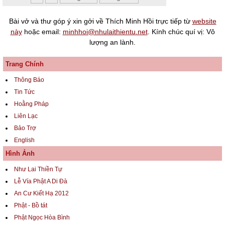
Bài vở và thư góp ý xin gởi về Thích Minh Hồi trực tiếp từ
website
này
hoặc email:
minhhoi@nhulaithientu.net
. Kính chúc quí vị: Vô
lượng an lành.
Trang Chính
Thông Báo
Tin Tức
Hoằng Pháp
Liên Lạc
Bảo Trợ
English
Hình Ảnh
Như Lai Thiền Tự
Lễ Vía Phật A Di Đà
An Cư Kiết Hạ 2012
Phật - Bồ tát
Phật Ngọc Hòa Bình