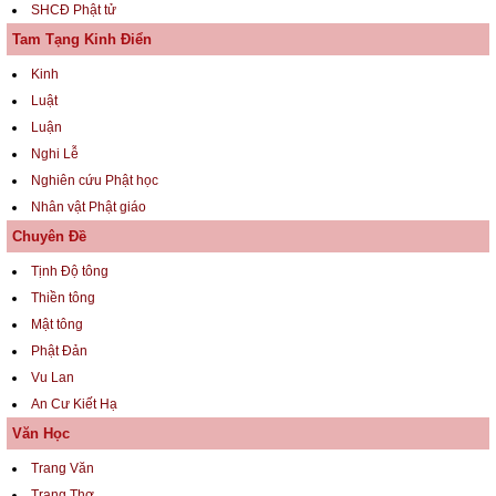
SHCĐ Phật tử
Tam Tạng Kinh Điển
Kinh
Luật
Luận
Nghi Lễ
Nghiên cứu Phật học
Nhân vật Phật giáo
Chuyên Đề
Tịnh Độ tông
Thiền tông
Mật tông
Phật Đản
Vu Lan
An Cư Kiết Hạ
Văn Học
Trang Văn
Trang Thơ