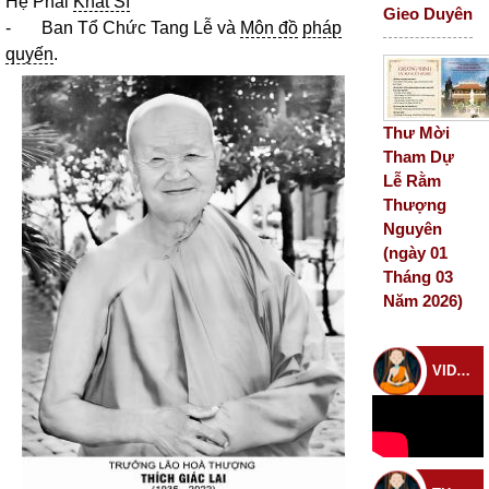
Hệ Phái
Khất Sĩ
Gieo Duyên
- Ban Tổ Chức Tang Lễ và
Môn đồ
pháp
quyến
.
Thư Mời
Tham Dự
Lễ Rằm
Thượng
Nguyên
(ngày 01
Tháng 03
Năm 2026)
VIDEO CHÙA