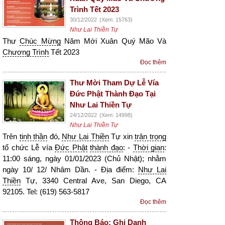
Trình Tết 2023
30/12/2022
(Xem: 15763)
Như Lai Thiền Tự
Thư
Chúc Mừng
Năm Mới Xuân Quý Mão Và
Chương Trình
Tết 2023
Đọc thêm
Thư Mời Tham Dự Lễ Vía
Đức Phật Thành Đạo Tại
Như Lai Thiền Tự
24/12/2022
(Xem: 14998)
Như Lai Thiền Tự
Trên
tinh thần
đó,
Như Lai Thiền
Tự xin
trân trọng
tổ chức Lễ vía
Đức Phật
thành đạo
: -
Thời gian
:
11:00 sáng, ngày 01/01/2023 (Chủ Nhật); nhằm
ngày 10/ 12/ Nhâm Dần. - Địa điểm:
Như Lai
Thiền
Tự, 3340 Central Ave, San Diego, CA
92105. Tel: (619) 563-5817
Đọc thêm
Thông Báo: Ghi Danh