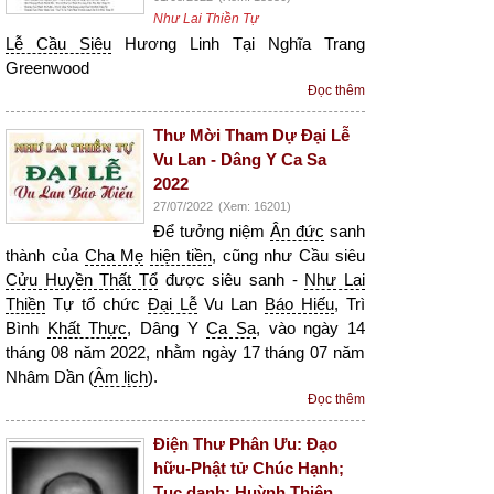
Như Lai Thiền Tự
Lễ Cầu Siêu
Hương Linh Tại Nghĩa Trang
Greenwood
Đọc thêm
Thư Mời Tham Dự Đại Lễ
Vu Lan - Dâng Y Ca Sa
2022
27/07/2022
(Xem: 16201)
Để tưởng niệm
Ân đức
sanh
thành của
Cha Mẹ
hiện tiền
, cũng như Cầu siêu
Cửu Huyền Thất Tổ
được siêu sanh -
Như Lai
Thiền
Tự tổ chức
Đại Lễ
Vu Lan
Báo Hiếu
, Trì
Bình
Khất Thực
, Dâng Y
Ca Sa
, vào ngày 14
tháng 08 năm 2022, nhằm ngày 17 tháng 07 năm
Nhâm Dần (
Âm lịch
).
Đọc thêm
Điện Thư Phân Ưu: Đạo
hữu-Phật tử Chúc Hạnh;
Tục danh: Huỳnh Thiện