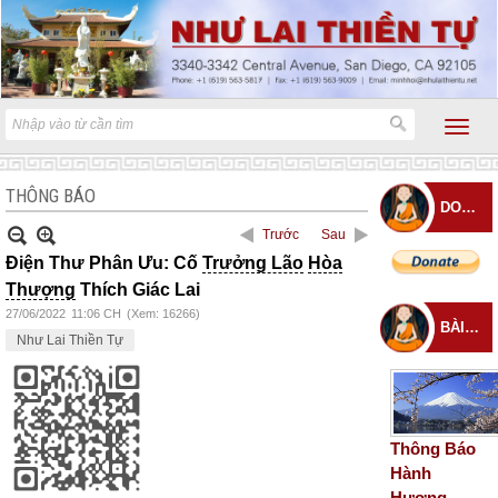
THÔNG BÁO
DONATE
Trước
Sau
Điện Thư Phân Ưu: Cố
Trưởng Lão
Hòa
Thượng
Thích Giác Lai
27/06/2022
11:06 CH
(Xem: 16266)
BÀI ĐĂNG MỚI
Như Lai Thiền Tự
Thông Báo
Hành
Hương –