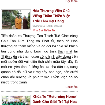
Đọc thêm
Hòa Thượng Viện Chủ
Viếng Thăm Thiền Viện
Trúc Lâm Đại Đăng
08/06/2017
(Xem: 50515)
Như Lai Thiền Tự
Tiếp đoàn có
Thượng Tọa
Thích
Tuệ Giác
cùng
Chư Tôn
Đức Tăng
và
Phật tử
, theo đó
Hòa
thượng
đã
thăm viếng
và có đôi lời chia sẻ khích
tấn cũng như dùng buổi ngọ trưa
thân mật
tại
Thiền viện
và tham quan
công trình
xây dựng
trên
một sườn đồi với diện tích chín mẫu tây, đây là
một nơi yên tĩnh, ít tiếng ồn, xa nhà dân cư,
xung
quanh
có đồi núi và rừng cây bao bọc, bên dưới
chân đồi hướng về phía trước
Thiền Viện
có hồ
nước trong xanh
Đọc thêm
Khóa Tu "Returning Home"
Dành Cho Giới Trẻ Tại Hoa