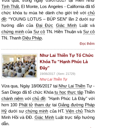
Vừa qua, trong ngày 09/07/2017 tại Hiền Như
Tịnh Thất
, El Monte, Los Angeles - California đã tổ
chức khóa tu mùa hè dành cho giới trẻ với
chủ
đề
: “YOUNG LOTUS – BÚP SEN” lần 2 dưới sự
hướng dẫn của
Đại Đức
Giác Minh
Luật và
chứng minh
của
Sư cô
TN. Hiền Thuận và
Sư cô
TN. Thanh
Diệu Pháp
.
Đọc thêm
Như Lai Thiền Tự Tổ Chức
Khóa Tu “Hạnh Phúc Là
Đây”
19/06/2017
(Xem: 21729)
Như Lai Thiền Tự
Vừa qua, Ngày 18/06/2017 tại
Như Lai Thiền
Tự -
San Diego đã tổ chức Khóa
tu học
thực tập
Thiền
chánh niệm
với
chủ đề
: "Hạnh Phúc Là Đây" với
hơn 100
Phật tử
tham dự
tại
Giảng đường
Pháp
Hỷ
dưới sự
chứng minh
của HT.
Viện chủ
Thích
Minh Hồi và ĐĐ.
Giác Minh
Luật trực tiếp hướng
dẫn.