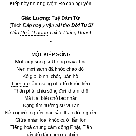
Kiếp nầy như nguyện: Rõ căn nguyên.
Giác Lượng; Tuệ Đàm Tử
(Trích
Đáp hoạ y vận bài thơ
Đời
Tu Sĩ
Của
Hoà Thượng
Thích Thắng Hoan).
...
MỘT KIẾP SỐNG
Một kiếp sống ta không mấy chốc
Nên mới sanh đã khóc
chào đời
Kế già, bịnh, chết,
luân hồi
Thực ra
cảnh sống như lời khóc trên.
Thân phải chịu sống đời kham khổ
Mà ít ai biết chỗ lạc nhàn
Đặng tìm hưởng sự vui an
Nên người người mãi, sầu than đời người!
Giữa
nhân loại
khóc cười
lẫn lộn
Tiếng hoà chung
cảm động
Phật, Tiên
Thấy đời lắm nỗi
ưu phiền