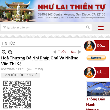
TIN TỨC
DONATE
Trước
Sau
Hoà Thượng
Đệ
Nhị Pháp
Chủ Và Những
Vần Thi Kệ
05/12/2020
8:23 CH
(Xem: 31753)
BÀI ĐĂNG MỚI
BAN TỔ CHỨC TANG LỄ
Thông Báo
Hành
Hương –