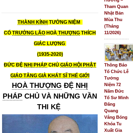
Tham Quan
Nhật Bản
Mùa Thu
THÀNH KÍNH
TƯỞNG NIỆM
(Tháng
11/2026)
CỐ
TRƯỞNG LÃO
HOÀ
THƯỢNG
THÍCH
GIÁC LƯỢNG
(1935-2020)
Thông Báo
ĐỨC ĐỆ
NHỊ PHÁP
CHỦ
GIÁO HỘI PHẬT
Tổ Chức Lễ
GIÁO TĂNG GIÀ KHẤT SĨ THẾ GIỚI
Tưởng
HOÀ THƯỢNG
ĐỆ
NHỊ
Niệm 72
Năm Đức
PHÁP
CHỦ VÀ NHỮNG VẦN
Tổ Sư Minh
Đăng
THI KỆ
Quang
Vắng Bóng
Khóa Tu
Xuất Gia