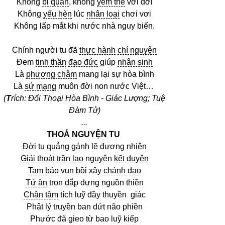
Không
bi quan
, không
yếm thế
với đời
Không
yếu hèn
lúc
nhân loại
chơi vơi
Không lấp mắt khi nước nhà nguy biến.
Chính người tu đã
thực hành
chí nguyện
Đem
tinh thần
đạo đức
giúp
nhân sinh
Là
phương châm
mang lại sự hòa bình
Là
sứ mạng
muôn đời non nước Việt…
(
T
rích: Đối Thoại Hòa Bình - Giác Lượng; Tuệ
Đàm Tử)
...
THOẢ NGUYỆN TU
Đời tu quẳng gánh lẽ đương nhiên
Giải thoát
trần lao
nguyện
kết duyên
Tam bảo
vun bồi xây
chánh đạo
Tứ ân
trọn đắp dựng nguồn thiền
Chân tâm
tích luỹ đầy thuyền giác
Phật lý truyền ban dứt não phiền
Phước đã gieo từ bao luỹ kiếp