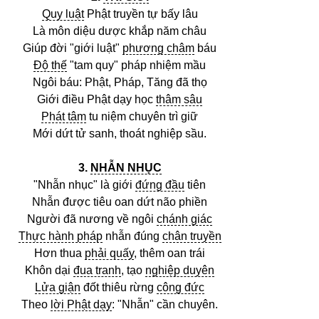
Quy luật
Phật truyền tự bấy lâu
Là môn diệu dược khắp năm châu
Giúp đời "giới luật"
phương châm
báu
Độ thế
"tam quy" pháp nhiệm mầu
Ngôi báu: Phật, Pháp, Tăng đã thọ
Giới điều Phật dạy học
thâm sâu
Phát tâm
tu niệm chuyên trì giữ
Mới dứt tử sanh, thoát nghiệp sầu.
3.
NHẪN NHỤC
"Nhẫn nhục" là giới
đứng đầu
tiên
Nhẫn được tiêu oan dứt não phiền
Người đã nương về ngôi
chánh giác
Thực hành pháp
nhẫn đúng
chân truyền
Hơn thua
phải quấy
, thêm oan trái
Khôn dại
đua tranh
, tạo
nghiệp duyên
Lửa giận
đốt thiêu rừng
công đức
Theo
lời Phật dạy
: "Nhẫn" cần chuyên.