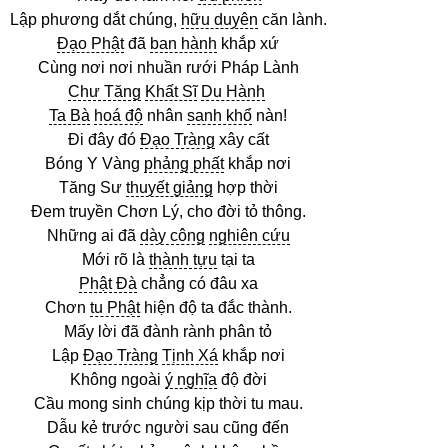
Lập phương dắt chúng,
hữu duyên
căn lành.
Đạo Phật
đã
ban hành
khắp xứ
Cùng nơi nơi nhuần rưới Pháp Lành
Chư Tăng
Khất Sĩ
Du Hành
Ta Bà
hoá độ
nhân
sanh khổ
nàn!
Đi đây đó
Đạo Tràng
xây cất
Bóng Y Vàng
phảng phất
khắp nơi
Tăng Sư
thuyết giảng
hợp thời
Đem truyền Chơn Lý, cho đời tỏ thông.
Những ai đã
dày công
nghiên cứu
Mới rõ là
thành tựu
tại ta
Phật Đà
chẳng có đâu xa
Chơn
tu Phật
hiện độ ta đắc thành.
Mấy lời đã đành rành phân tỏ
Lập
Đạo Tràng
Tịnh Xá
khắp nơi
Không ngoài
ý nghĩa
độ đời
Cầu mong sinh chúng kịp thời tu mau.
Dẫu kẻ trước người sau cũng đến