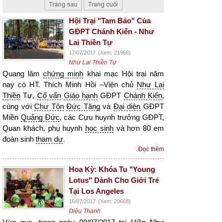
Trang sau
Trang cuối
Hội Trại "Tam Bảo" Của
GĐPT Chánh Kiến - Như
Lai Thiền Tự
17/07/2017
(Xem: 21968)
Như Lai Thiền Tự
Quang lâm
chứng minh
khai mạc Hội trại năm
nay có HT. Thích Minh Hồi –Viện chủ
Như Lai
Thiền
Tự,
Cố vấn
Giáo hạnh
GĐPT
Chánh Kiến
,
cùng với
Chư Tôn
Đức Tăng
và
Đại diện
GĐPT
Miền
Quảng Đức
, các Cựu huynh trưởng GĐPT,
Quan khách, phụ huynh
học sinh
và hơn 80 em
đoàn sinh
tham dự
.
Đọc thêm
Hoa Kỳ: Khóa Tu "Young
Lotus" Dành Cho Giới Trẻ
Tại Los Angeles
16/07/2017
(Xem: 20668)
Diệu Thanh