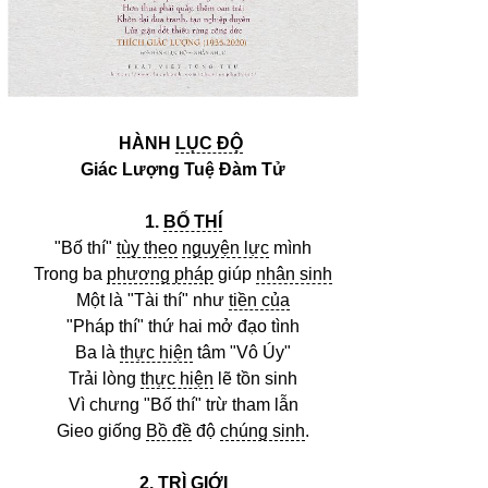
HÀNH
LỤC ĐỘ
Giác Lượng Tuệ Đàm Tử
1.
BỐ THÍ
"Bố thí"
tùy theo
nguyện lực
mình
Trong ba
phương pháp
giúp
nhân sinh
Một là "Tài thí" như
tiền của
"Pháp thí" thứ hai mở đạo tình
Ba là
thực hiện
tâm "Vô Úy"
Trải lòng
thực hiện
lẽ tồn sinh
Vì chưng "Bố thí" trừ tham lẫn
Gieo giống
Bồ đề
độ
chúng sinh
.
2.
TRÌ GIỚI