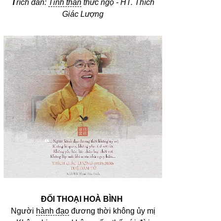
T
rích dẫn:
Tinh thần
thức ngộ - HT. Thích
Giác Lượng
ĐỐI THOẠI HOÀ BÌNH
Người
hành đạo
đương thời không ủy mị