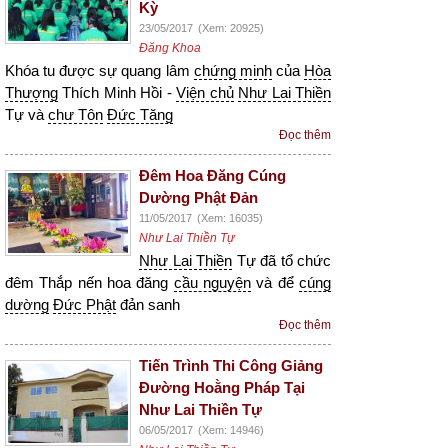
Kỳ
23/05/2017
(Xem: 20925)
Đăng Khoa
Khóa tu được sự quang lâm
chứng minh
của
Hòa
Thượng
Thích Minh Hồi -
Viện chủ
Như Lai Thiền
Tự và
chư Tôn
Đức Tăng
Đọc thêm
Đêm Hoa Đăng Cúng
Dường Phật Đản
11/05/2017
(Xem: 16035)
Như Lai Thiền Tự
Như Lai Thiền
Tự đã tổ chức
đêm Thắp nến hoa đăng
cầu nguyện
và để
cúng
dường
Đức Phật
đản sanh
Đọc thêm
Tiến Trình Thi Công Giảng
Đường Hoằng Pháp Tại
Như Lai Thiền Tự
06/05/2017
(Xem: 14946)