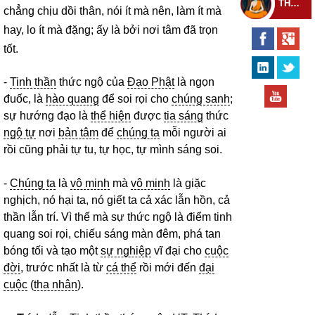
THEO DÕI THIỀN TỰ
chẳng chịu dồi thân, nói ít mà nên, làm ít mà
hay, lo ít mà đặng; ấy là bởi nơi tâm đã trọn
tốt.
-
Tinh thần
thức ngộ của
Đạo Phật
là ngọn
đuốc, là
hào quang
để soi rọi cho
chúng sanh
;
sự hướng đạo là
thể hiện
được
tia sáng
thức
ngộ tự
nơi
bản tâm
để
chúng ta
mỗi người ai
rồi cũng phải tự tu, tự học, tự mình sáng soi.
-
Chúng ta
là
vô minh
mà
vô minh
là giặc
nghịch, nó hại ta, nó giết ta cả xác lẫn hồn, cả
thần lẫn trí. Vì thế mà sự thức ngộ là điểm tinh
quang soi rọi, chiếu sáng màn đêm, phá tan
bóng tối và tạo một
sự nghiệp
vĩ đại cho
cuộc
đời
, trước nhất là từ
cá thể
rồi mới đến
đại
cuộc
(
tha nhân
).