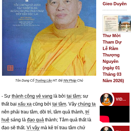
Gieo Duyên
Thư Mời
Tham Dự
Lễ Rằm
Thượng
Nguyên
(ngày 01
Tháng 03
Năm 2026)
Tôn Dung Cố
Trưởng Lão
HT. Đệ
Nhị Pháp
Chủ
- Sự
thành công
vẻ vang
là bởi
tại tâm
; sự
VIDEO CHÙA
thất bại
xấu xa
cũng bởi
tại tâm
. Vậy
chúng ta
nên phải trau tâm, dồi trì, tâm quả thành,
trí
huệ
sáng là
đạo quả
thành; Tâm quả thất là
đạo sẽ thất.
Vì vậy
mà kẻ trí trau tâm chứ