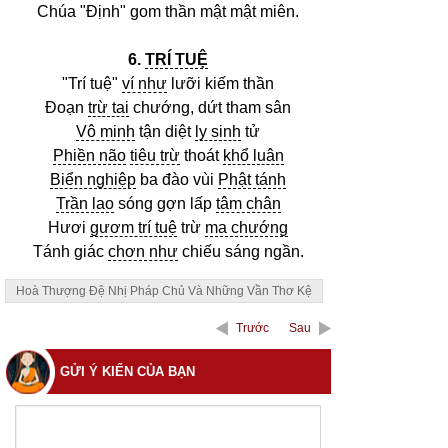
Chúa "Định" gom thần mật mật miên.
6.
TRÍ TUỆ
"Trí tuệ"
ví như
lưỡi kiếm thần
Đoạn
trừ tai
chướng, dứt tham sân
Vô minh
tận diệt
ly sinh
tử
Phiền não
tiêu trừ
thoát
khổ luân
Biển nghiệp
ba đào vùi
Phật tánh
Trần lao
sóng gợn lấp
tâm chân
Hươi
gươm trí tuệ
trừ
ma chướng
Tánh giác
chơn như
chiếu sáng ngần.
Hoà Thượng Đệ Nhị Pháp Chủ Và Những Vần Thơ Kệ
Trước
Sau
GỬI Ý KIẾN CỦA BẠN