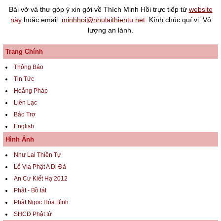
Bài vở và thư góp ý xin gởi về Thích Minh Hồi trực tiếp từ
website
này
hoặc email:
minhhoi@nhulaithientu.net
. Kính chúc quí vị: Vô
lượng an lành.
Trang Chính
Thông Báo
Tin Tức
Hoằng Pháp
Liên Lạc
Bảo Trợ
English
Hình Ảnh
Như Lai Thiền Tự
Lễ Vía Phật A Di Đà
An Cư Kiết Hạ 2012
Phật - Bồ tát
Phật Ngọc Hòa Bình
SHCĐ Phật tử