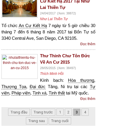
Cư Kiết Hạ 2017 Tại Như
Lai Thiền Tự
24/04/2017
(Xem: 38872)
Như Lai Thiền Tự
Tổ chức
An Cư Kiết Hạ
7 ngày từ 5 giờ chiều 30
tháng 7 đến 6 tháng 8 năm 2017 tại Bổn Tự số
3340 Central Ave, San Diego, CA 92105.
Đọc thêm
Thư Thỉnh Chư Tôn Đức
Về An Cư 2015
28/05/2015
(Xem: 38497)
Thích Minh Hồi
Kính bạch:
Hòa thượng
,
Thượng Tọa
,
Đại đức
Tăng, Ni trụ tại các
Tự
viện
,
Pháp viện
,
Tịnh xá
,
Tịnh thất
tại Mỹ quốc.
Đọc thêm
Trang đầu
Trang trước
1
2
3
4
Trang sau
Trang cuối