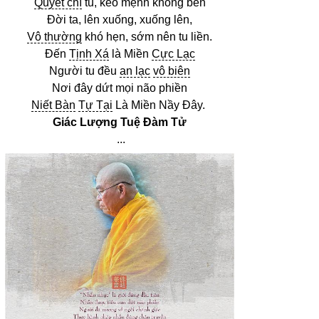
Quyết chí
tu, kẻo mệnh không bền
Đời ta, lên xuống, xuống lên,
Vô thường
khó hẹn, sớm nên tu liền.
Đến
Tịnh Xá
là Miền
Cực Lạc
Người tu đều
an lạc
vô biên
Nơi đây dứt mọi não phiền
Niết Bàn
Tự Tại
Là Miền Nầy Đây.
Giác Lượng Tuệ Đàm Tử
...