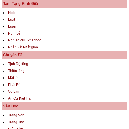
Tam Tạng Kinh Điển
Kinh
Luật
Luận
Nghi Lễ
Nghiên cứu Phật học
Nhân vật Phật giáo
Chuyên Đề
Tịnh Độ tông
Thiền tông
Mật tông
Phật Đản
Vu Lan
An Cư Kiết Hạ
Văn Học
Trang Văn
Trang Thơ