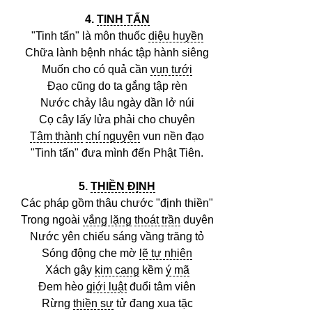
4.
TINH TẤN
"Tinh tấn" là môn thuốc
diệu huyền
Chữa lành bệnh nhác tập hành siêng
Muốn cho có quả cần
vun tưới
Đạo cũng do ta gắng tập rèn
Nước chảy lâu ngày dần lở núi
Cọ cây lấy lửa phải cho chuyên
Tâm thành
chí nguyện
vun nền đạo
"Tinh tấn" đưa mình đến Phật Tiên.
5.
THIỀN ĐỊNH
Các pháp gồm thâu chước "định thiền"
Trong ngoài
vắng lặng
thoát trần
duyên
Nước yên chiếu sáng vầng trăng tỏ
Sóng động che mờ
lẽ tự nhiên
Xách gậy
kim cang
kềm
ý mã
Đem hèo
giới luật
đuổi tâm viên
Rừng
thiền sư
tử đang xua tặc