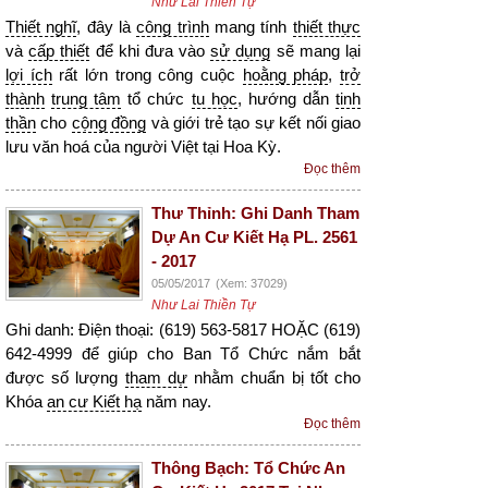
Như Lai Thiền Tự
Thiết nghĩ
, đây là
công trình
mang tính
thiết thực
và
cấp thiết
để khi đưa vào
sử dụng
sẽ mang lại
lợi ích
rất lớn trong công cuộc
hoằng pháp
,
trở
thành
trung tâm
tổ chức
tu học
, hướng dẫn
tinh
thần
cho
cộng đồng
và giới trẻ tạo sự kết nối giao
lưu văn hoá của người Việt tại Hoa Kỳ.
Đọc thêm
Thư Thỉnh: Ghi Danh Tham
Dự An Cư Kiết Hạ PL. 2561
- 2017
05/05/2017
(Xem: 37029)
Như Lai Thiền Tự
Ghi danh: Điện thoại: (619) 563-5817 HOẶC (619)
642-4999 để giúp cho Ban Tổ Chức nắm bắt
được số lượng
tham dự
nhằm chuẩn bị tốt cho
Khóa
an cư Kiết hạ
năm nay.
Đọc thêm
Thông Bạch: Tổ Chức An