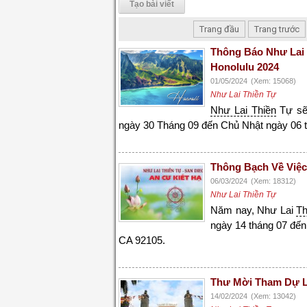
Tạo bài viết
Trang đầu
Trang trước
Thông Báo Như Lai
Honolulu 2024
01/05/2024
(Xem: 15068)
Như Lai Thiền Tự
Như Lai Thiền
Tự sẽ
ngày 30 Tháng 09 đến Chủ Nhật ngày 06 
Thông Bạch Về Việ
06/03/2024
(Xem: 18312)
Như Lai Thiền Tự
Năm nay, Như Lai
Th
ngày 14 tháng 07 đến
CA 92105.
Thư Mời Tham Dự L
14/02/2024
(Xem: 13042)