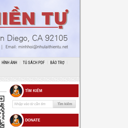
HÌNH ẢNH
TỦ SÁCH PDF
BẢO TRỢ
TÌM KIẾM
DONATE