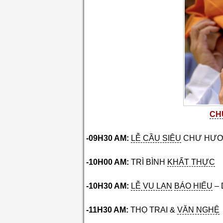
CH
-09H30 AM:
LỄ CẦU SIÊU
CHƯ HƯƠ
-10H00 AM:
TRÌ BÌNH
KHẤT THỰC
-10H30 AM:
LỄ VU LAN
BÁO HIẾU
– 
-11H30 AM:
THỌ TRAI &
VĂN NGHỆ