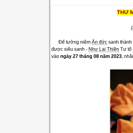
THƯ 
Để tưởng niệm
Ân đức
sanh thành
được siêu sanh -
Như Lai Thiền
Tự tổ
vào
ngày 27 tháng 08 năm 2023
, nh