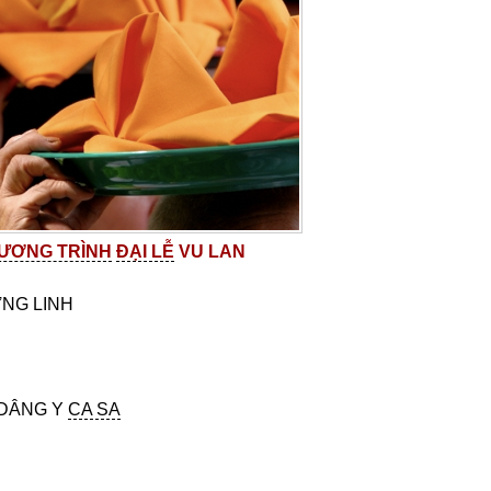
ƯƠNG TRÌNH
ĐẠI LỄ
VU LAN
NG LINH
DÂNG Y
CA SA