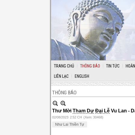
TRANG CHỦ
THÔNG BÁO
TIN TỨC
HOẰN
LIÊN LẠC
ENGLISH
THÔNG BÁO
Thư Mời
Tham Dự
Đại Lễ
Vu Lan - 
02/08/2023
2:52 CH
(Xem: 30468)
Như Lai Thiền Tự