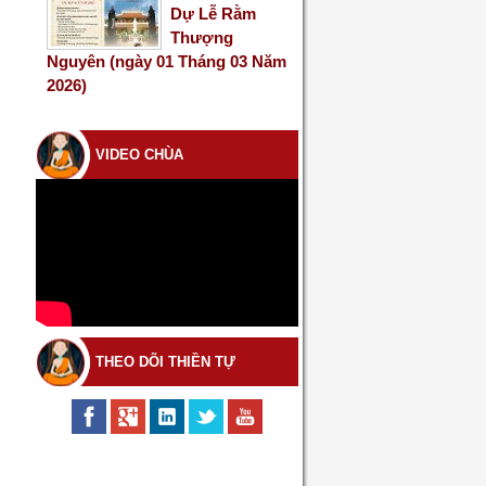
Dự Lễ Rằm
Thượng
Nguyên (ngày 01 Tháng 03 Năm
2026)
VIDEO CHÙA
THEO DÕI THIỀN TỰ