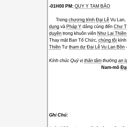
-01H00 PM:
QUY Y TAM BẢO
Trong
chương trình
Đại Lễ
Vu Lan,
dụng
và
Pháp Y
dâng cúng đến
Chư T
duyên
trong khuôn viên
Như Lai Thiền
Thay mặt Ban Tổ Chức,
chúng tôi
kính
Thiền
Tự
tham dự
Đại Lễ
Vu Lan Bồn
Kính chúc Quý vị
thân tâm
thường
an l
Nam-mô
Đạ
Ghi Chú: