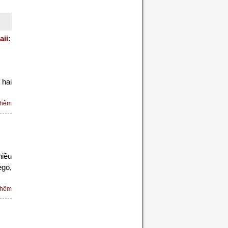
ii:
 hai
thêm
hiều
ego,
thêm