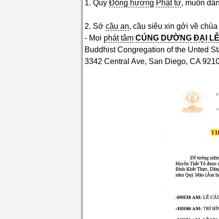
1. Quý
Đồng hương
Phật tử
, muốn dâ
2. Sớ
cầu an
, cầu siêu xin gởi về chùa
- Mọi
phát tâm
CÚNG DƯỜNG
ĐẠI L
Buddhist Congregation of the Unted S
3342 Central Ave, San Diego, CA 92