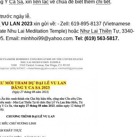
ng Y
Cà Sa
, xin
liên lạc
về chùa để biết thêm
chi tiết
.
 trước ngày lễ.
Ễ
VU LAN 202
3
xin gửi về: - Zell: 619-895-8137 (Vietnamese
tate Nhu Lai Meditation Temple) hoặc
Như Lai Thiền
Tự, 3340-
105. Email: minhhoi99@yahoo.com.
Tel: (619) 563-5817.