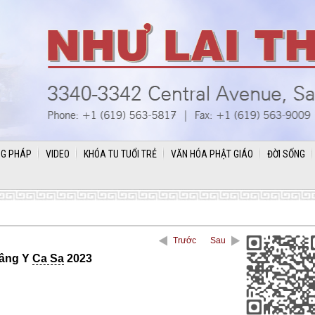
G PHÁP
VIDEO
KHÓA TU TUỔI TRẺ
VĂN HÓA PHẬT GIÁO
ĐỜI SỐNG
Trước
Sau
Dâng Y
Ca Sa
2023