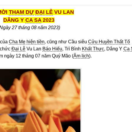
MỜI
THAM DỰ
ĐẠI LỄ
VU LAN
DÂNG Y
CA SA
202
3
(Ngày
27
tháng 08 năm 202
3
)
 của
Cha Mẹ
hiện tiền
, cũng như Cầu siêu
Cửu Huyền Thất Tổ
 chức
Đại Lễ
Vu Lan
Báo Hiếu
, Trì Bình
Khất Thực
, Dâng Y
Ca 
ằm ngày 12 tháng 07 năm Quý Mão (
Âm lịch
).