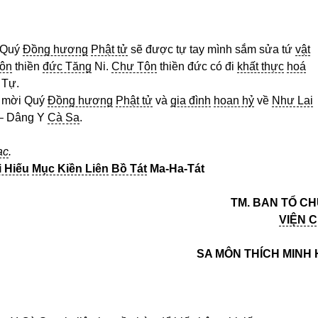
 Quý
Đồng hương
Phật tử
sẽ được tự tay mình sắm sửa tứ
vật
ôn
thiền
đức Tăng
Ni.
Chư Tôn
thiền đức có đi
khất thực
hoá
Tự.
 mời Quý
Đồng hương
Phật tử
và
gia đình
hoan hỷ
về
Như Lai
– Dâng Y
Cà Sa
.
ạc
.
i Hiếu
Mục Kiền Liên
Bồ Tát
Ma-Ha-Tát
TM. BAN TỔ C
VIỆN 
SA
MÔN
THÍCH MINH 