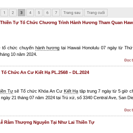
1
2
3
4
5
6
7
Trang sau
Trang cuối
 Thiền Tự Tổ Chức Chương Trình Hành Hương Tham Quan Hawa
 tổ chức chuyến
hành hương
tại Hawaii Honolulu 07 ngày từ Thứ
tháng 10 năm 2024.
Đọc 
c Tổ Chức An Cư Kiết Hạ PL.2568 – DL.2024
iền Tự
sẽ Tổ chức Khóa An Cư
Kiết Hạ
tập trung 7 ngày từ 5 giờ c
 ngày 21 tháng 07 năm 2024 tại Trú xứ, số 3340 Central Ave, San Di
Đọc 
ễ Rằm Thượng Nguyên Tại Như Lai Thiền Tự