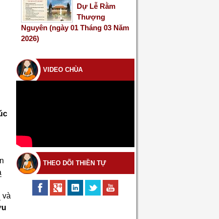
Dự Lễ Rằm
Thượng
Nguyên (ngày 01 Tháng 03 Năm
2026)
VIDEO CHÙA
úc
ển
THEO DÕI THIỀN TỰ
a
h
và
ữu