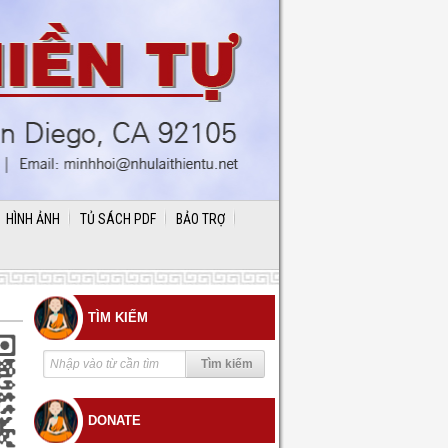
HÌNH ẢNH
TỦ SÁCH PDF
BẢO TRỢ
TÌM KIẾM
DONATE