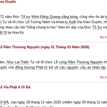
ieo Duyên
72 năm Đức
Tổ sư
Minh Đăng Quang
vắng bóng
, cũng như ôn lại
h
n
Tự sẽ tổ chức Lễ Tưởng Niệm và khóa
tu Xuất
Gia Gieo Duyên, n
ng nhau câu hội “Sống chung tu học” theo lời dạy của Đức
Tổ Sư
v
ất Sĩ
tại Hoa Kỳ.
Đọc 
ễ Rằm Thượng Nguyên (ngày 01 Tháng 03 Năm 2026)
năm,
Như Lai Thiền
Tự sẽ tổ chức Lễ
cúng Rằm
Thượng Nguyên
n
uyên
cho
đồng hương
Phật tử
trở về
cầu nguyện
,
cầu an
nhân dịp
Đọc 
 Vía Phật A Di Đà
DI ĐÀ
, vào ngày 28 tháng 12 năm 2025 (nhằm ngày 09 tháng 11 nă