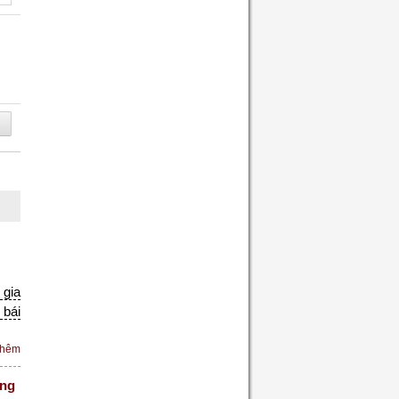
 gia
 bái
thêm
óng