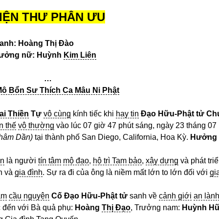
IỆN THƯ PHÂN ƯU
danh: Hoàng Thị Đào
rưởng nữ: Huỳnh
Kim Liên
…
ô Bổn Sư Thích Ca Mâu Ni Phật
ai Thiền
Tự
vô cùng
kính tiếc khi
hay tin
Đạo Hữu-Phật tử Ch
n thế
vô thường
vào lúc 07 giờ 47 phút sáng, ngày 23 tháng 07
Nhâm Dần)
tại thành phố San Diego, California, Hoa Kỳ.
Hưởng
ền
là người
tín tâm
mộ đạo
,
hộ trì Tam bảo
,
xây dựng
và phát tri
n và
gia đình
. Sự ra đi của ông là niềm mất lớn to lớn đối với
gi
âm
cầu nguyện
Cố Đạo Hữu-Phật tử
sanh về
cảnh giới
an làn
 đến với Bà quả phụ:
Hoàng
Thị Đạo
, Trưởng nam:
Huỳnh H