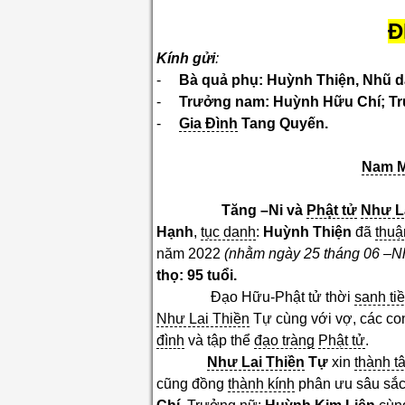
Đ
Kính gửi
:
-
Bà quả phụ: Huỳnh Thiện, Nhũ 
-
Trưởng nam: Huỳnh Hữu Chí; T
-
Gia Đình
Tang Quyến.
Nam M
Tăng –Ni và
Phật tử
Như L
Hạnh
,
tục danh
:
Huỳnh Thiện
đã
thuậ
năm 2022
(nhằm ngày 25 tháng 06 –
thọ: 95 tuổi.
Đạo Hữu-Phật tử thời
sanh ti
Như Lai Thiền
Tự cùng với vợ, các co
đình
và tập thể
đạo tràng
Phật tử
.
Như Lai Thiền
Tự
xin
thành t
cũng đồng
thành kính
phân ưu sâu sắc