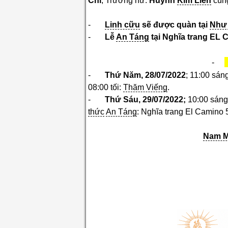
Chí
, Trưởng nữ:
Huỳnh
Kim Liên
cù
-
Linh cữu
sẽ được quàn tại
Như 
-
Lễ
An Táng
tại Nghĩa trang EL 
-
-
Thứ Năm, 28/07/2022
; 11:00 sán
08:00 tối:
Thăm Viếng
.
-
Thứ Sáu, 29/07/2022;
10:00 sán
thức
An Táng
: Nghĩa trang El Camino
Nam 