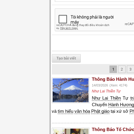
Tạo bài viết
1
2
3
Thông Báo Hành Hư
14/03/2026
(Xem: 4174)
Như Lai Thiền Tự
Như Lai Thiền
Tự
t
Chuyến
Hành Hươn
và
tìm hiểu
văn hóa
Phật giáo
tại xứ sở
P
Thông Báo Tổ Chức