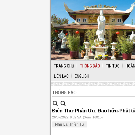
TRANG CHỦ
THÔNG BÁO
TIN TỨC
HOẰN
LIÊN LẠC
ENGLISH
THÔNG BÁO
Điện Thư Phân Ưu: Đạo hữu-Phật t
26/07/2022
8:32 SA
(Xem: 16015)
Như Lai Thiền Tự