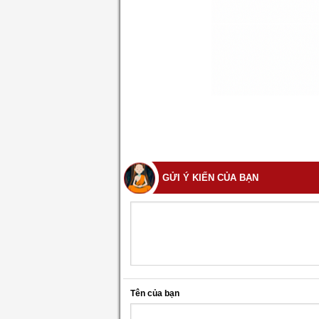
GỬI Ý KIẾN CỦA BẠN
Tên của bạn