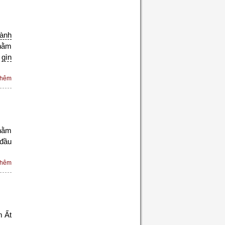
ành
hằm
à
gìn
thêm
hằm
đầu
thêm
m Ất