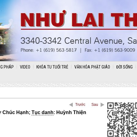
G PHÁP
VIDEO
KHÓA TU TUỔI TRẺ
VĂN HÓA PHẬT GIÁO
ĐỜI SỐNG
Trước
Sau
ử Chúc Hạnh;
Tục danh
: Huỳnh Thiện