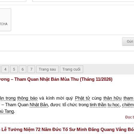
4
5
6
7
Trang sau
Trang cuối
ơng – Tham Quan Nhật Bản Mùa Thu (Tháng 11/2026)
rân trọng
thông báo
và kính mời quý
Phật tử
cùng
thân hữu
tham
g
– Tham Quan
Nhật Bản
, được tổ chức trong
tinh thần
tu học
,
chiêm
hù Tang
.
Đọc 
 Lễ Tưởng Niệm 72 Năm Đức Tổ Sư Minh Đăng Quang Vắng B