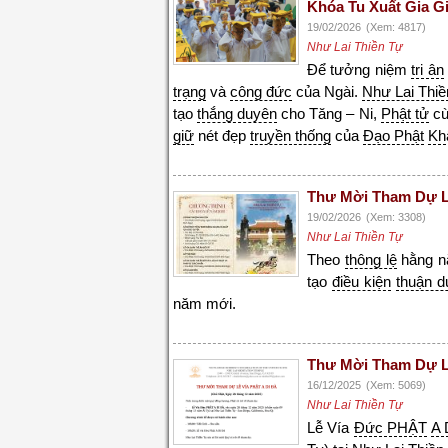
Khóa Tu Xuất Gia G
19/02/2026
(Xem: 4817)
Như Lai Thiền Tự
Để tưởng niệm
tri ân
trạng
và
công đức
của Ngài.
Như Lai Thiề
tạo
thắng duyên
cho Tăng – Ni,
Phật tử
cù
giữ
nét đẹp
truyền thống
của
Đạo Phật
Kh
Thư Mời Tham Dự L
19/02/2026
(Xem: 3308)
Như Lai Thiền Tự
Theo
thông lệ
hằng 
tạo
điều kiện
thuận d
năm mới.
Thư Mời Tham Dự Lễ
16/12/2025
(Xem: 5069)
Như Lai Thiền Tự
Lễ Vía
Đức PHẬT
A 