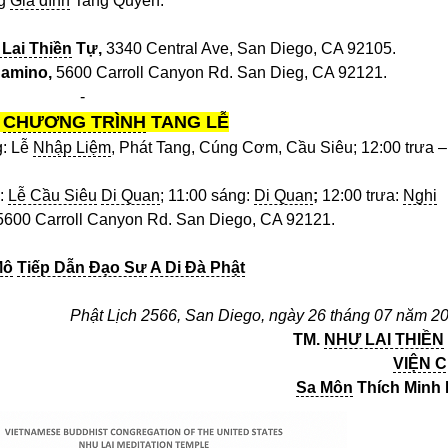
ng
Gia đình
Tang Quyến.
Lai Thiền
Tự,
3340 Central Ave, San Diego, CA 92105.
Camino,
5600 Carroll Canyon Rd. San Dieg, CA 92121.
-
CHƯƠNG TRÌNH
TANG LỄ
g: Lễ
Nhập Liệm
, Phát Tang, Cúng Cơm, Cầu Siêu; 12:00 trưa –
g:
Lễ Cầu Siêu
Di Quan
; 11:00 sáng:
Di Quan
;
12:00 trưa:
Nghi
 5600 Carroll Canyon Rd. San Diego, CA 92121.
Mô
Tiếp Dẫn Đạo Sư
A Di Đà Phật
Phật Lịch 2566, San Diego, ngày 26 tháng 07 năm 2
TM.
NHƯ LAI THIỀN
VIỆN 
Sa Môn
Thích Minh 