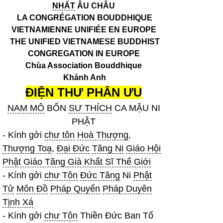
NHẤT
ÂU CHÂU
LA CONGRÉGATION BOUDDHIQUE
VIETNAMIENNE UNIFIÉE EN EUROPE
THE UNIFIED VIETNAMESE BUDDHIST
CONGREGATION IN EUROPE
Chùa Association Bouddhique
Khánh Anh
ĐIỆN THƯ PHÂN ƯU
NAM MÔ
BỔN
SƯ THÍCH
CA MẬU NI
PHẬT
- Kính gởi
chư tôn
Hoà Thượng
,
Thượng Toạ
,
Đại Đức
Tăng Ni
Giáo Hội
Phật Giáo Tăng Già Khất Sĩ Thế Giới
- Kính gởi
chư Tôn
Đức Tăng
Ni
Phật
Tử
Môn Đồ
Pháp Quyến
Pháp Duyên
Tịnh Xá
- Kính gởi
chư Tôn
Thiền Đức Ban Tổ