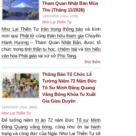
Tham Quan Nhật Bản Mùa
Thu (Tháng 11/2026)
14/03/2026
(Xem: 4198)
Như Lai Thiền Tự
Như Lai Thiền
Tự
trân trọng
thông báo
và kính
mời quý
Phật tử
cùng
thân hữu
tham gia
Chuyến
Hành Hương
– Tham Quan
Nhật Bản
, được tổ
chức trong
tinh thần
tu học
,
chiêm bái
và
tìm hiểu
văn hóa
Phật giáo
tại xứ sở
Phù Tang
.
Đọc thêm
Thông Báo Tổ Chức Lễ
Tưởng Niệm 72 Năm Đức
Tổ Sư Minh Đăng Quang
Vắng Bóng Khóa Tu Xuất
Gia Gieo Duyên
19/02/2026
(Xem: 4865)
Như Lai Thiền Tự
Để tưởng niệm
tri ân
72 năm Đức
Tổ sư
Minh
Đăng Quang
vắng bóng
, cũng như ôn lại
hành
trạng
và
công đức
của Ngài.
Như Lai Thiền
Tự sẽ