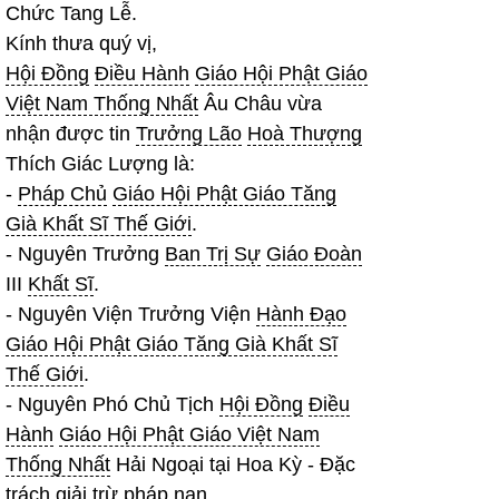
Chức Tang Lễ.
Kính thưa quý vị,
Hội Đồng
Điều Hành
Giáo Hội Phật Giáo
Việt Nam Thống Nhất
Âu Châu vừa
nhận được tin
Trưởng Lão
Hoà Thượng
Thích Giác Lượng là:
-
Pháp Chủ
Giáo Hội Phật Giáo Tăng
Già Khất Sĩ Thế Giới
.
- Nguyên Trưởng
Ban Trị Sự
Giáo Đoàn
III
Khất Sĩ
.
- Nguyên Viện Trưởng Viện
Hành Đạo
Giáo Hội Phật Giáo Tăng Già Khất Sĩ
Thế Giới
.
- Nguyên Phó Chủ Tịch
Hội Đồng
Điều
Hành
Giáo Hội Phật Giáo Việt Nam
Thống Nhất
Hải Ngoại tại Hoa Kỳ - Đặc
trách
giải trừ
pháp nạn.