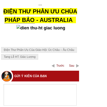
...
ĐIỆN THƯ PHÂN ƯU CHÙA
PHÁP BẢO
- AUSTRALIA
Điện Thư Phân Ưu Của Giáo Hội: Úc Châu – Âu Châu
Tang Lễ HT. Giác Lượng
Trước
Sau
GỬI Ý KIẾN CỦA BẠN