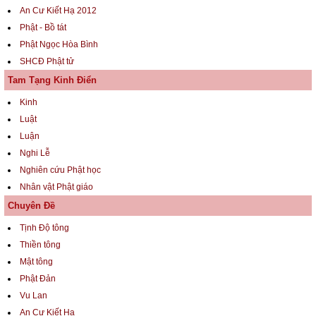
An Cư Kiết Hạ 2012
Phật - Bồ tát
Phật Ngọc Hòa Bình
SHCĐ Phật tử
Tam Tạng Kinh Điển
Kinh
Luật
Luận
Nghi Lễ
Nghiên cứu Phật học
Nhân vật Phật giáo
Chuyên Đề
Tịnh Độ tông
Thiền tông
Mật tông
Phật Đản
Vu Lan
An Cư Kiết Hạ