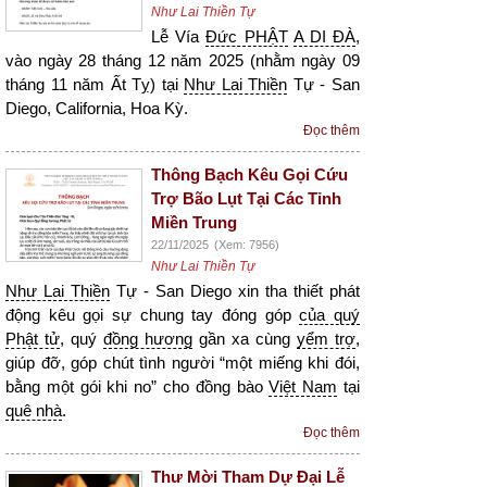
Như Lai Thiền Tự
Lễ Vía
Đức PHẬT
A DI ĐÀ
,
vào ngày 28 tháng 12 năm 2025 (nhằm ngày 09
tháng 11 năm Ất Tỵ) tại
Như Lai Thiền
Tự - San
Diego, California, Hoa Kỳ.
Đọc thêm
Thông Bạch Kêu Gọi Cứu
Trợ Bão Lụt Tại Các Tỉnh
Miền Trung
22/11/2025
(Xem: 7956)
Như Lai Thiền Tự
Như Lai Thiền
Tự - San Diego xin tha thiết phát
động kêu gọi sự chung tay đóng góp
của quý
Phật tử
, quý
đồng hương
gần xa cùng
yểm trợ
,
giúp đỡ, góp chút tình người “một miếng khi đói,
bằng một gói khi no” cho đồng bào
Việt Nam
tại
quê nhà
.
Đọc thêm
Thư Mời Tham Dự Đại Lễ