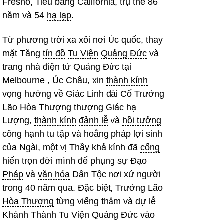
Fresno, Tiểu bang California, trụ thế 86
năm và 54
hạ lạp
.
Từ phương trời xa xôi nơi Úc quốc, thay
mặt Tăng
tín đồ
Tu Viện
Quảng Đức
và
trang nhà điện tử
Quảng Đức
tại
Melbourne , Úc Châu, xin
thành kính
vọng hướng về
Giác Linh
đài Cố
Trưởng
Lão
Hòa Thượng
thượng Giác hạ
Lượng,
thành kính
đảnh lễ
và
hồi tưởng
công hạnh tu
tập và
hoằng pháp
lợi sinh
của Ngài, một vị Thầy khả kính đã
cống
hiến
trọn đời
mình để
phụng sự
Đạo
Pháp
và
văn hóa
Dân Tộc nơi xứ người
trong 40 năm qua.
Đặc biệt
,
Trưởng Lão
Hòa Thượng
từng viếng thăm và dự lễ
Khánh Thành
Tu Viện
Quảng Đức
vào