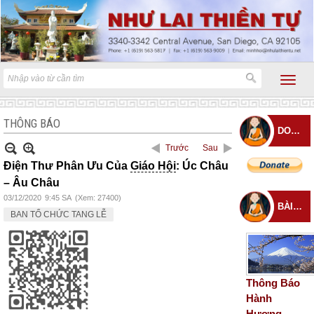
THÔNG BÁO
DONATE
Trước
Sau
Điện Thư Phân Ưu Của
Giáo Hội
: Úc Châu
– Âu Châu
03/12/2020
9:45 SA
(Xem: 27400)
BÀI ĐĂNG MỚI
BAN TỔ CHỨC TANG LỄ
Thông Báo
Hành
Hương –