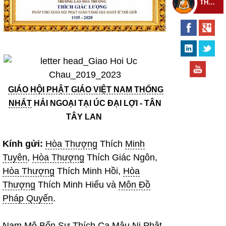
THEO DÕI THIỀN TỰ
GIÁO HỘI PHẬT GIÁO VIỆT NAM THỐNG
NHẤT
HẢI NGOẠI TẠI ÚC ĐẠI LỢI - TÂN
TÂY LAN
Kính gửi:
Hòa Thượng
Thích
Minh
Tuyên
,
Hòa Thượng
Thích Giác Ngôn,
Hòa Thượng
Thích Minh Hồi,
Hòa
Thượng
Thích Minh Hiếu và
Môn Đồ
Pháp Quyến
.
Nam Mô Bổn Sư Thích Ca Mâu Ni Phật