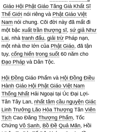
Giáo Hội Phật Giáo Tăng Già Khất Sĩ
Thế Giới
nói riêng và
Phật Giáo Việt
Nam
nói chung. Cõi đời này đã mất đi
một bậc
xuất trần
thượng sĩ
,
sứ giả Như
Lai
, nhà
tranh đấu
,
giải trừ
Pháp nạn,
một nhà thơ lớn của
Phật Giáo
, đã tận
tụy,
cống hiến
trong suốt
60 năm cho
Đạo Pháp
và Dân Tộc.
Hội Đồng
Giáo Phẩm và
Hội Đồng
Điều
Hành
Giáo Hội Phật Giáo Việt Nam
Thống Nhất
Hải Ngoại tại Úc Đại Lợi-
Tân Tây Lan,
nhất tâm
cầu nguyện
Giác
Linh
Trưởng Lão
Hòa Thượng
Tân
Viên
Tịch
Cao Đăng
Thượng Phẩm
, Tốc
Chứng
Vô Sanh
,
Bồ Đề
Quả Mãn
, Hồi