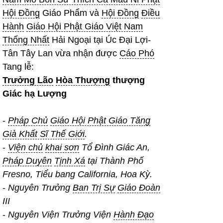
Hội Đồng
Giáo Phẩm và
Hội Đồng
Điều
Hành
Giáo Hội Phật Giáo Việt Nam
Thống Nhất
Hải Ngoại tại Úc Đại Lợi-
Tân Tây Lan vừa nhận được
Cáo Phó
Tang lễ:
Trưởng Lão
Hòa Thượng
thượng
Giác hạ Lượng
-
Pháp Chủ
Giáo Hội Phật Giáo Tăng
Già Khất Sĩ Thế Giới
.
-
Viện chủ
khai sơn
Tổ Đình Giác An,
Pháp Duyên
Tịnh Xá
tại Thành Phố
Fresno, Tiểu bang California, Hoa Kỳ.
-
Nguyên Trưởng
Ban Trị Sự
Giáo Đoàn
III
-
Nguyên Viện Trưởng Viện
Hành Đạo