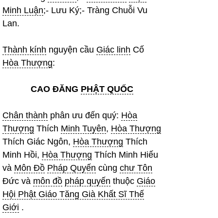
Minh Luận
;- Lưu Ký;- Tràng Chuỗi Vu
Lan.
Thành kính
nguyện cầu
Giác linh
Cố
Hòa Thượng
:
CAO ĐĂNG
PHẬT QUỐC
Chân thành
phân ưu đến quý:
Hòa
Thượng
Thích
Minh Tuyên
,
Hòa Thượng
Thích Giác Ngôn,
Hòa Thượng
Thích
Minh Hồi,
Hòa Thượng
Thích Minh Hiếu
và
Môn Đồ
Pháp Quyến
cùng
chư Tôn
Đức và
môn đồ
pháp quyến
thuộc
Giáo
Hội Phật Giáo Tăng Già Khất Sĩ Thế
Giới
.