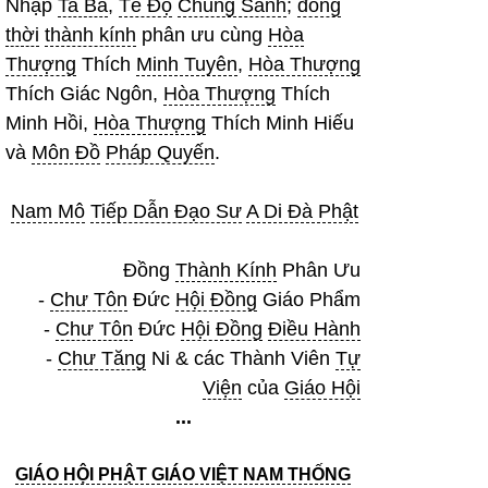
Nhập
Ta Bà
,
Tế Độ
Chúng Sanh
;
đồng
thời
thành kính
phân ưu cùng
Hòa
Thượng
Thích
Minh Tuyên
,
Hòa Thượng
Thích Giác Ngôn,
Hòa Thượng
Thích
Minh Hồi,
Hòa Thượng
Thích Minh Hiếu
và
Môn Đồ
Pháp Quyến
.
Nam Mô
Tiếp Dẫn Đạo Sư
A Di Đà Phật
Đồng
Thành Kính
Phân Ưu
-
Chư Tôn
Đức
Hội Đồng
Giáo Phẩm
-
Chư Tôn
Đức
Hội Đồng
Điều Hành
-
Chư Tăng
Ni & các Thành Viên
Tự
Viện
của
Giáo Hội
...
GIÁO HỘI PHẬT GIÁO VIỆT NAM THỐNG