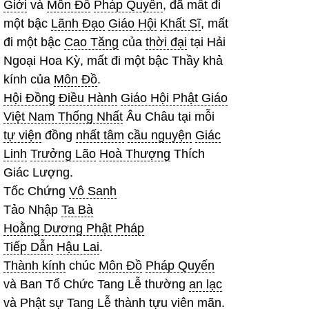
Giới
và
Môn Đồ
Pháp Quyến
, đã mất đi
một bậc
Lãnh Đạo
Giáo Hội
Khất Sĩ
, mất
đi một bậc
Cao Tăng
của
thời đại
tại Hải
Ngoại Hoa Kỳ, mất đi một bậc Thầy khả
kính của
Môn Đồ
.
Hội Đồng
Điều Hành
Giáo Hội Phật Giáo
Việt Nam Thống Nhất
Âu Châu tại mỗi
tự viện
đồng
nhất tâm
cầu nguyện
Giác
Linh
Trưởng Lão
Hoà Thượng
Thích
Giác Lượng.
Tốc Chứng
Vô Sanh
Tảo Nhập
Ta Bà
Hoằng Dương Phật Pháp
Tiếp Dẫn
Hậu Lai
.
Thành kính
chúc
Môn Đồ
Pháp Quyến
và Ban Tổ Chức Tang Lễ thường
an lạc
và
Phật sự
Tang Lễ
thành tựu
viên mãn
.