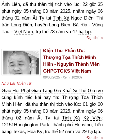
Ánh Liên, đã thu thần
thị tịch
vào lúc: 22 giờ 35
phút ngày 05 tháng 03 năm 2025, nhằm ngày 06
tháng 02 năm Ất Tỵ tại
Tịnh Xá
Ngọc Điền, Thị
trấn Long Điền, huyện Long Điền, Bà Rịa - Vũng
Tàu –
Việt Nam
, trụ thế 78 năm và 47
hạ lạp
.
Đọc thêm
ĐIện Thư Phân Ưu:
Thượng Tọa Thích Minh
Hiền - Nguyên Thành Viên
GHPGTGKS Việt Nam
09/03/2025
(Xem: 10203)
Như Lai Thiền Tự
Giáo Hội Phật Giáo Tăng Già Khất Sĩ Thế Giới
vô
cùng
kính tiếc khi
hay tin
:
Thượng Tọa
Thích
Minh Hiền
, đã thu thần
thị tịch
vào lúc: 01 giờ 00
phút ngày 05 tháng 03 năm 2025, nhằm ngày 06
tháng 02 năm Ất Tỵ tại
Tịnh Xá
Kỳ Viên
;
12151Hungtington Park, thành phố Houston, Tiểu
bang Texas, Hoa Kỳ, trụ thế 52 năm và 29
hạ lạp
.
Đọc thêm