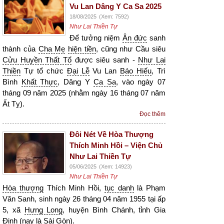
Vu Lan Dâng Y Ca Sa 2025
18/08/2025
(Xem: 7592)
Như Lai Thiền Tự
Để tưởng niệm
Ân đức
sanh
thành của
Cha Mẹ
hiện tiền
, cũng như Cầu siêu
Cửu Huyền Thất Tổ
được siêu sanh -
Như Lai
Thiền
Tự tổ chức
Đại Lễ
Vu Lan
Báo Hiếu
, Trì
Bình
Khất Thực
, Dâng Y
Ca Sa
, vào ngày 07
tháng 09 năm 2025 (nhằm ngày 16 tháng 07 năm
Ất Tỵ).
Đọc thêm
Đôi Nét Về Hòa Thượng
Thích Minh Hồi – Viện Chủ
Như Lai Thiền Tự
05/06/2025
(Xem: 14923)
Như Lai Thiền Tự
Hòa thượng
Thích Minh Hồi,
tục danh
là Phạm
Văn Sanh, sinh ngày 26 tháng 04 năm 1955 tại ấp
5, xã
Hưng Long
, huyện Bình Chánh, tỉnh Gia
Định (nay là Sài Gòn).