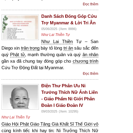
Đọc thêm
Danh Sách Đóng Góp Cứu
Trợ Myanmar & Lời Tri Ân
05/06/2025
(Xem: 8886)
Như Lai Thiền Tự
Như Lai Thiền
Tự – San
Diego xin
trân trọng
bày tỏ lòng
tri ân
sâu sắc đến
quý
Phật tử
, mạnh thường quân và quý
ân nhân
gần xa đã chung tay đóng góp cho
chương trình
Cứu Trợ Động Đất tại Myanmar.
Đọc thêm
Điện Thư Phân Ưu Ni
Trưởng Thích Nữ Ánh Liên
- Giáo Phẩm Ni Giới Phân
Đoàn I Giáo Đoàn IV
09/03/2025
(Xem: 10295)
Như Lai Thiền Tự
Giáo Hội Phật Giáo Tăng Già Khất Sĩ Thế Giới
vô
cùng
kính tiếc khi
hay tin
:
Ni Trưởng
Thích Nữ