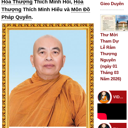
Hòa Thượng
Thích Minh Hồi,
Hòa
Gieo Duyên
Thượng
Thích Minh Hiếu và
Môn Đồ
Pháp Quyến
.
Thư Mời
Tham Dự
Lễ Rằm
Thượng
Nguyên
(ngày 01
Tháng 03
Năm 2026)
VIDEO CHÙA