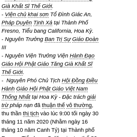
Già Khất Sĩ Thế Giới
.
-
Viện chủ
khai sơn
Tổ Đình Giác An,
Pháp Duyên
Tịnh Xá
tại Thành Phố
Fresno, Tiểu bang California, Hoa Kỳ.
-
Nguyên Trưởng
Ban Trị Sự
Giáo Đoàn
III
-
Nguyên Viện Trưởng Viện
Hành Đạo
Giáo Hội Phật Giáo Tăng Già Khất Sĩ
Thế Giới
.
-
Nguyên Phó Chủ Tịch
Hội Đồng
Điều
Hành
Giáo Hội Phật Giáo Việt Nam
Thống Nhất
tại Hoa Kỳ - Đặc trách
giải
trừ
pháp nạn
đã
thuận thế
vô thường
,
thu thần
thị tịch
vào lúc 9:00 tối ngày 30
tháng 11 năm 2020 (Nhằm ngày 16
tháng 10 năm Canh Tý) tại Thành phố