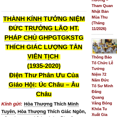
Tham Quan
Nhật Bản
Mùa Thu
THÀNH KÍNH
TƯỞNG NIỆM
(Tháng
ĐỨC
TRƯỞNG LÃO
HT.
11/2026)
PHÁP CHỦ
GHPGTGKSTG
THÍCH GIÁC LƯỢNG TÂN
VIÊN TỊCH
Thông Báo
Tổ Chức Lễ
(1935-2020)
Tưởng
Điện Thư Phân Ưu Của
Niệm 72
Năm Đức
Giáo Hội
: Úc Châu – Âu
Tổ Sư Minh
Đăng
Châu
Quang
Vắng Bóng
Kính gửi:
Hòa Thượng
Thích
Minh
Khóa Tu
Tuyên
,
Hòa Thượng
Thích Giác Ngôn,
Xuất Gia