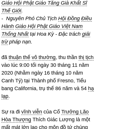
Giáo Hội Phật Giáo Tăng Già Khất Sĩ
Thế Giới
.
-
Nguyên Phó Chủ Tịch
Hội Đồng
Điều
Hành
Giáo Hội Phật Giáo Việt Nam
Thống Nhất
tại Hoa Kỳ - Đặc trách
giải
trừ
pháp nạn.
đã
thuận thế
vô thường
, thu thần
thị tịch
vào lúc 9:00 tối ngày 30 tháng 11 năm
2020 (Nhằm ngày 16 tháng 10 năm
Canh Tý) tại Thành phố Fresno, Tiểu
bang California, trụ thế 86 năm và 54
hạ
lạp
.
Sự ra đi
vĩnh viễn
của Cố
Trưởng Lão
Hòa Thượng
Thích Giác Lượng là một
mất mát lớn lao cho
môn đồ
tứ chúng