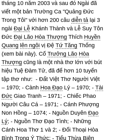
tháng 10 năm 2003 và sau đó Ngài đã
viết một bản Trường Ca "Quảng Đức
Trong Tôi" với hơn 200 câu
diễn tả
lại 3
ngài
Đại Lễ
Khánh Thành và Lễ Suy Tôn
Đức
Đại Lão Hòa Thượng
Thích
Huyền
Quang
lên ngôi
vị Đệ
Tứ Tăng
Thống
(xem bài này). Cố
Trưởng Lão
Hòa
Thượng
cũng là một nhà thơ lớn với bút
hiệu Tuệ Đàm Tử, đã để hơn 10 tuyển
tập thơ như: - Đất Việt Thơ Người Việt
– 1970; - Cành
Hoa Đạo
Lý – 1970; -
Tài
Đức
Giao Tranh – 1971; - Chiếc Phao
Người Câu Cá – 1971; - Cánh Phượng
Non Hồng – 1074; - Nguồn Duyên
Đạo
Lý
; - Nguồn Thơ Đạo Tình; - Những
Cánh Hoa Thơ 1 và 2; - Đối Thoại Hòa
Bình Trong
Ý Thức
; -
Tiểu Thừa
Biện