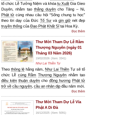
tổ chức Lễ Tưởng Niệm và khóa
tu Xuất
Gia Gieo
Duyên, nhằm tạo
thắng duyên
cho Tăng – Ni,
Phật tử
cùng nhau câu hội “Sống chung tu học”
theo lời dạy của Đức
Tổ Sư
và
gìn giữ
nét đẹp
truyền thống
của
Đạo Phật
Khất Sĩ
tại Hoa Kỳ.
Đọc thêm
Thư Mời Tham Dự Lễ Rằm
Thượng Nguyên (ngày 01
Tháng 03 Năm 2026)
19/02/2026
(Xem: 3341)
Như Lai Thiền Tự
Theo
thông lệ
hằng năm,
Như Lai Thiền
Tự sẽ tổ
chức Lễ
cúng Rằm
Thượng Nguyên
nhằm tạo
điều kiện
thuận duyên
cho
đồng hương
Phật tử
trở về
cầu nguyện
,
cầu an
nhân dịp
đầu năm mới.
Đọc thêm
Thư Mời Tham Dự Lễ Vía
Phật A Di Đà
16/12/2025
(Xem: 5091)