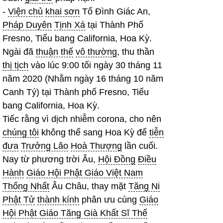
-
Viện chủ
khai sơn
Tổ Đình Giác An,
Pháp Duyên
Tịnh Xá
tại Thành Phố
Fresno, Tiểu bang California, Hoa Kỳ.
Ngài đã
thuận thế
vô thường
, thu thần
thị tịch
vào lúc 9:00 tối ngày 30 tháng 11
năm 2020 (Nhằm ngày 16 tháng 10 năm
Canh Tý) tại Thành phố Fresno, Tiểu
bang California, Hoa Kỳ.
Tiếc rằng vì dịch nhiễm corona, cho nên
chúng tôi
không thể sang Hoa Kỳ để
tiễn
đưa
Trưởng Lão
Hoà Thượng
lần cuối.
Nay từ phương trời Âu,
Hội Đồng
Điều
Hành
Giáo Hội Phật Giáo Việt Nam
Thống Nhất
Âu Châu, thay mặt
Tăng Ni
Phật Tử
thành kính
phân ưu cùng
Giáo
Hội Phật Giáo Tăng Già Khất Sĩ Thế