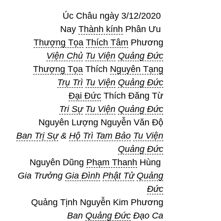
Úc Châu ngày 3/12/2020
Nay
Thành kính
Phân Ưu
Thượng Tọa
Thích Tâm
Phương
Viện Chủ
Tu Viện
Quảng Đức
Thượng Tọa
Thích
Nguyên Tạng
Trụ Trì
Tu Viện
Quảng Đức
Đại Đức
Thích Đăng Từ
Tri Sự
Tu Viện
Quảng Đức
Nguyên Lượng Nguyễn Văn Độ
Ban Trị Sự
&
Hộ Trì Tam Bảo
Tu Viện
Quảng Đức
Nguyên Dũng
Phạm Thanh
Hùng
Gia Trưởng
Gia Đình
Phật Tử
Quảng
Đức
Quảng Tịnh Nguyễn Kim Phương
Ban
Quảng Đức
Đạo Ca