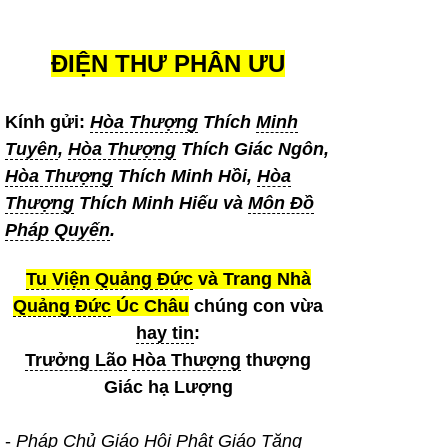
ĐIỆN THƯ PHÂN ƯU
Kính gửi:
Hòa Thượng
Thích
Minh
Tuyên
,
Hòa Thượng
Thích Giác Ngôn,
Hòa Thượng
Thích Minh Hồi,
Hòa
Thượng
Thích Minh Hiếu và
Môn Đồ
Pháp Quyến
.
Tu Viện
Quảng Đức
và Trang Nhà
Quảng Đức
Úc Châu
chúng con vừa
hay tin
:
Trưởng Lão
Hòa Thượng
thượng
Giác hạ Lượng
-
Pháp Chủ
Giáo Hội Phật Giáo Tăng