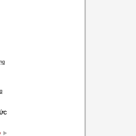
ng
ng
HỨC
u