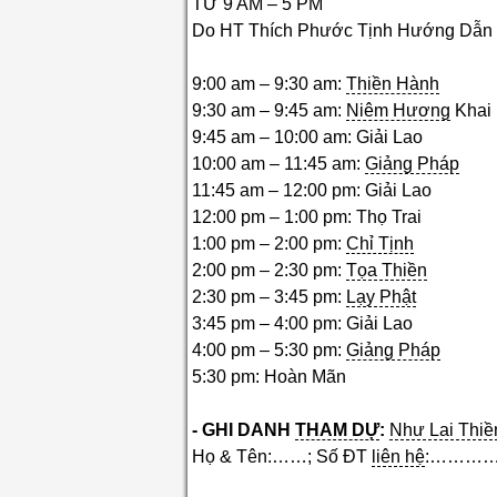
TỪ 9 AM – 5 PM
Do HT Thích Phước Tịnh Hướng Dẫn
9:00 am – 9:30 am:
Thiền Hành
9:30 am – 9:45 am:
Niêm Hương
Khai
9:45 am – 10:00 am: Giải Lao
10:00 am – 11:45 am:
Giảng Pháp
11:45 am – 12:00 pm: Giải Lao
12:00 pm – 1:00 pm: Thọ Trai
1:00 pm – 2:00 pm:
Chỉ Tịnh
2:00 pm – 2:30 pm:
Tọa Thiền
2:30 pm – 3:45 pm:
Lạy Phật
3:45 pm – 4:00 pm: Giải Lao
4:00 pm – 5:30 pm:
Giảng Pháp
5:30 pm: Hoàn Mãn
- GHI DANH
THAM DỰ
:
Như Lai Thiề
Họ & Tên:……; Số ĐT
liên hệ
:…………)