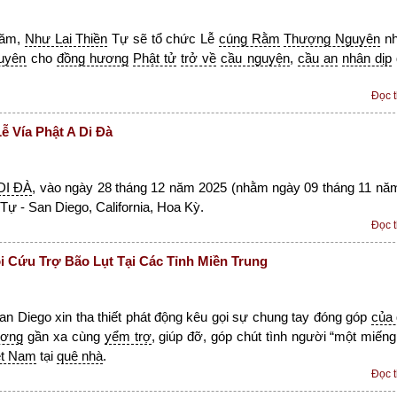
năm,
Như Lai Thiền
Tự sẽ tổ chức Lễ
cúng Rằm
Thượng Nguyên
n
uyên
cho
đồng hương
Phật tử
trở về
cầu nguyện
,
cầu an
nhân dịp
Đọc 
 Vía Phật A Di Đà
DI ĐÀ
, vào ngày 28 tháng 12 năm 2025 (nhằm ngày 09 tháng 11 nă
Tự - San Diego, California, Hoa Kỳ.
Đọc 
 Cứu Trợ Bão Lụt Tại Các Tỉnh Miền Trung
n Diego xin tha thiết phát động kêu gọi sự chung tay đóng góp
của
ương
gần xa cùng
yểm trợ
, giúp đỡ, góp chút tình người “một miếng
ệt Nam
tại
quê nhà
.
Đọc 