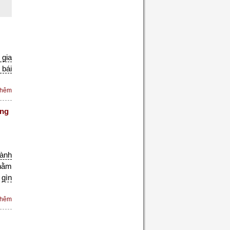
 gia
 bái
thêm
óng
ành
hằm
à
gìn
thêm