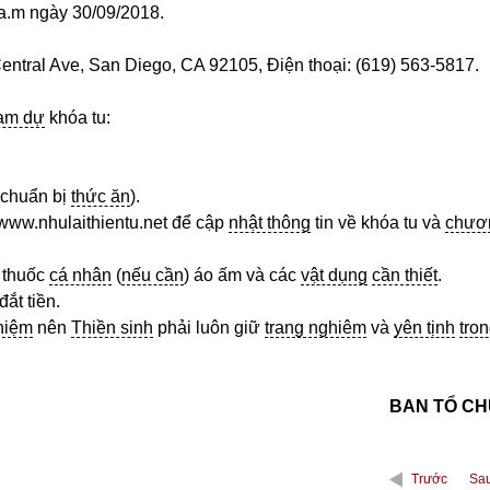
 a.m ngày 30/09/2018.
ntral Ave, San Diego, CA 92105, Điện thoại: (619) 563-5817.
am dự
khóa tu:
 chuẩn bị
thức ăn
).
www.nhulaithientu.net để cập
nhật thông
tin về khóa tu và
chươ
, thuốc
cá nhân
(
nếu cần
) áo ấm và các
vật dụng
cần thiết
.
ắt tiền.
niệm
nên
Thiền sinh
phải luôn giữ
trang nghiêm
và
yên tịnh
tro
BAN TỔ C
Trước
Sa