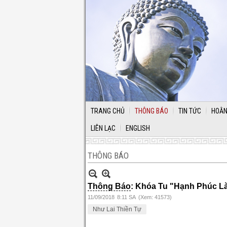
TRANG CHỦ
THÔNG BÁO
TIN TỨC
HOẰN
LIÊN LẠC
ENGLISH
THÔNG BÁO
Thông Báo
: Khóa Tu "Hạnh Phúc Là
11/09/2018
8:11 SA
(Xem: 41573)
Như Lai Thiền Tự