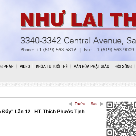
G PHÁP
VIDEO
KHÓA TU TUỔI TRẺ
VĂN HÓA PHẬT GIÁO
ĐỜI SỐNG
Trước
Sau
 Đây" Lần 12 - HT. Thích Phước Tịnh