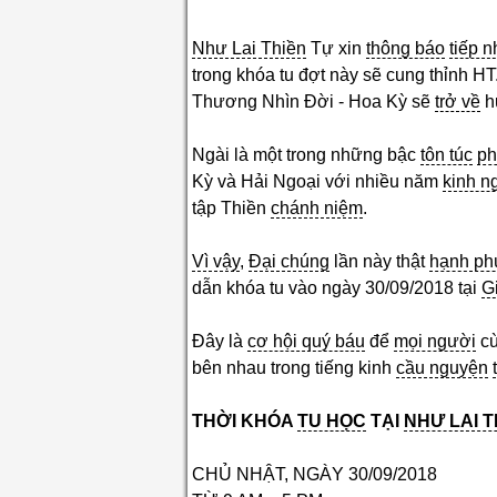
Như Lai Thiền
Tự xin
thông báo
tiếp 
trong khóa tu đợt này sẽ cung thỉnh HT
Thương Nhìn Đời - Hoa Kỳ sẽ
trở về
h
Ngài là một trong những bậc
tôn túc
ph
Kỳ và Hải Ngoại với nhiều năm
kinh n
tập Thiền
chánh niệm
.
Vì vậy
,
Đại chúng
lần này thật
hạnh ph
dẫn khóa tu vào ngày 30/09/2018 tại
G
Đây là
cơ hội quý báu
để
mọi người
c
bên nhau trong tiếng kinh
cầu nguyện
THỜI KHÓA
TU HỌC
TẠI
NHƯ LAI T
CHỦ NHẬT, NGÀY 30/09/2018