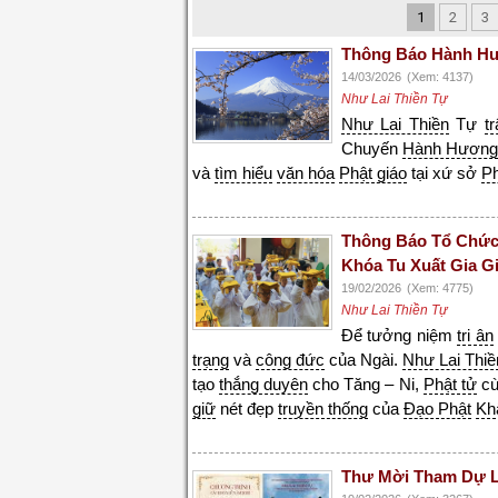
1
2
3
Thông Báo Hành Hư
14/03/2026
(Xem: 4137)
Như Lai Thiền Tự
Như Lai Thiền
Tự
t
Chuyến
Hành Hươn
và
tìm hiểu
văn hóa
Phật giáo
tại xứ sở
P
Thông Báo Tổ Chức
Khóa Tu Xuất Gia G
19/02/2026
(Xem: 4775)
Như Lai Thiền Tự
Để tưởng niệm
tri ân
trạng
và
công đức
của Ngài.
Như Lai Thiề
tạo
thắng duyên
cho Tăng – Ni,
Phật tử
cù
giữ
nét đẹp
truyền thống
của
Đạo Phật
Kh
Thư Mời Tham Dự L