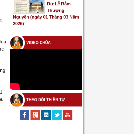
Dự Lễ Rằm
Thượng
Nguyên (ngày 01 Tháng 03 Năm
t
2026)
Hoa
VIDEO CHÙA
ực
ng
t
ọa
.
THEO DÕI THIỀN TỰ