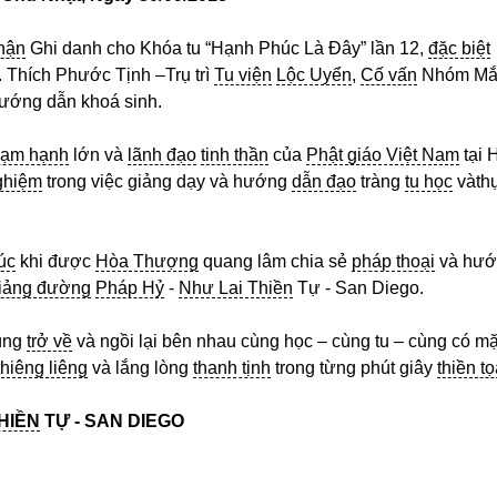
nhận
Ghi danh cho Khóa tu “Hạnh Phúc Là Đây” lần 12,
đặc biệt
. Thích Phước Tịnh –Trụ trì
Tu viện
Lộc Uyển
,
Cố vấn
Nhóm Mắ
ướng dẫn khoá sinh.
ạm hạnh
lớn và
lãnh đạo
tinh thần
của
Phật giáo Việt Nam
tại 
ghiệm
trong việc giảng dạy và hướng
dẫn đạo
tràng
tu học
vàth
úc
khi được
Hòa Thượng
quang lâm chia sẻ
pháp thoại
và hướ
iảng đường
Pháp Hỷ
-
Như Lai Thiền
Tự - San Diego.
ùng
trở về
và ngồi lại bên nhau cùng học – cùng tu – cùng có mặ
thiêng liêng
và lắng lòng
thanh tịnh
trong từng phút giây
thiền t
HIỀN
TỰ - SAN DIEGO