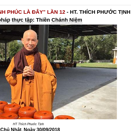
H PHÚC LÀ ĐÂY" LẦN 12
- HT. THÍCH PHƯỚC TỊNH
pháp
thực tập
: Thiền
Chánh Niệm
HT Thích Phước Tịnh
 Chủ Nhật, Ngày 30/09/2018