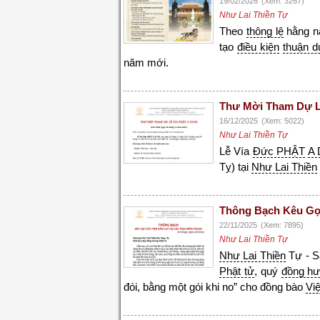
19/02/2026
(Xem: 3267)
Như Lai Thiền Tự
Theo
thông lệ
hằng 
tạo
điều kiện
thuận d
năm mới.
Thư Mời Tham Dự Lễ
16/12/2025
(Xem: 5022)
Như Lai Thiền Tự
Lễ Vía
Đức PHẬT
A 
Tỵ) tại
Như Lai Thiền
Thông Bạch Kêu Gọi
22/11/2025
(Xem: 7895)
Như Lai Thiền Tự
Như Lai Thiền
Tự - Sa
Phật tử
, quý
đồng h
đói, bằng một gói khi no” cho đồng bào
Vi