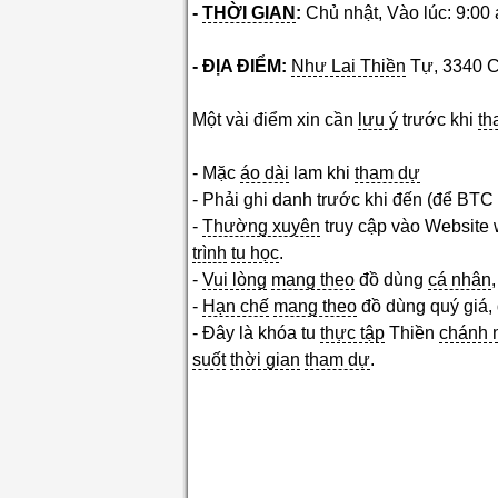
-
THỜI GIAN
:
Chủ nhật, Vào lúc: 9:00
- ĐỊA ĐIỂM:
Như Lai Thiền
Tự, 3340 Ce
Một vài điểm xin cần
lưu ý
trước khi
th
- Mặc
áo dài
lam khi
tham dự
- Phải ghi danh trước khi đến (để BTC
-
Thường xuyên
truy cập vào Website 
trình
tu học
.
-
Vui lòng
mang theo
đồ dùng
cá nhân
-
Hạn chế
mang theo
đồ dùng quý giá, đ
- Đây là khóa tu
thực tập
Thiền
chánh 
suốt
thời gian
tham dự
.