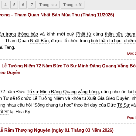
4
5
6
7
Trang sau
Trang cuối
ơng – Tham Quan Nhật Bản Mùa Thu (Tháng 11/2026)
rân trọng
thông báo
và kính mời quý
Phật tử
cùng
thân hữu
tham
g
– Tham Quan
Nhật Bản
, được tổ chức trong
tinh thần
tu học
,
chiêm
hù Tang
.
Đọc 
 Lễ Tưởng Niệm 72 Năm Đức Tổ Sư Minh Đăng Quang Vắng B
ieo Duyên
72 năm Đức
Tổ sư
Minh Đăng Quang
vắng bóng
, cũng như ôn lại
h
n
Tự sẽ tổ chức Lễ Tưởng Niệm và khóa
tu Xuất
Gia Gieo Duyên, n
ng nhau câu hội “Sống chung tu học” theo lời dạy của Đức
Tổ Sư
v
ất Sĩ
tại Hoa Kỳ.
Đọc 
ễ Rằm Thượng Nguyên (ngày 01 Tháng 03 Năm 2026)