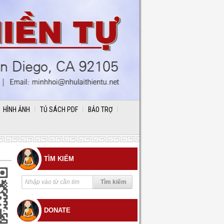
HÌNH ẢNH
TỦ SÁCH PDF
BẢO TRỢ
TÌM KIẾM
DONATE