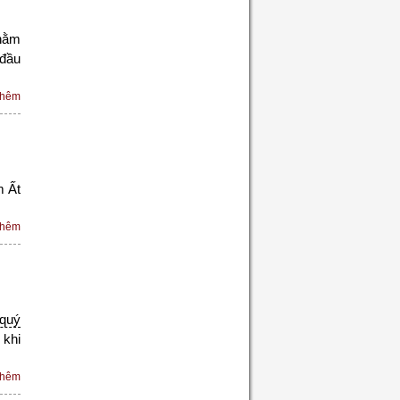
hằm
đầu
thêm
m Ất
thêm
 quý
 khi
thêm