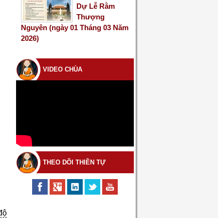
Dự Lễ Rằm
Thượng
Nguyên (ngày 01 Tháng 03 Năm
2026)
VIDEO CHÙA
THEO DÕI THIỀN TỰ
độ