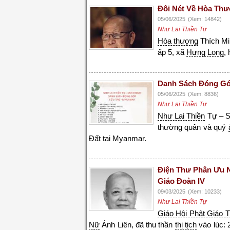
Đôi Nét Về Hòa Thư
05/06/2025
(Xem: 14842)
Như Lai Thiền Tự
Hòa thượng
Thích Mi
ấp 5, xã
Hưng Long
,
Danh Sách Đóng Gó
05/06/2025
(Xem: 8836)
Như Lai Thiền Tự
Như Lai Thiền
Tự – S
thường quân và quý
Đất tại Myanmar.
Điện Thư Phân Ưu N
Giáo Đoàn IV
09/03/2025
(Xem: 10233)
Như Lai Thiền Tự
Giáo Hội Phật Giáo T
Nữ
Ánh Liên, đã thu thần
thị tịch
vào lúc: 