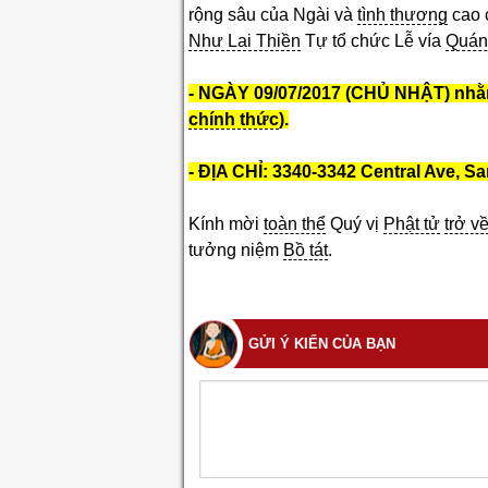
rộng sâu của Ngài và
tình thương
cao 
Như Lai Thiền
Tự tổ chức Lễ vía
Quán
- NGÀY 09/07/2017 (CHỦ NHẬT) nhằm
chính thức
).
- ĐỊA CHỈ: 3340-3342 Central Ave, S
Kính mời
toàn thể
Quý vị
Phật tử
trở v
tưởng niệm
Bồ tát
.
GỬI Ý KIẾN CỦA BẠN