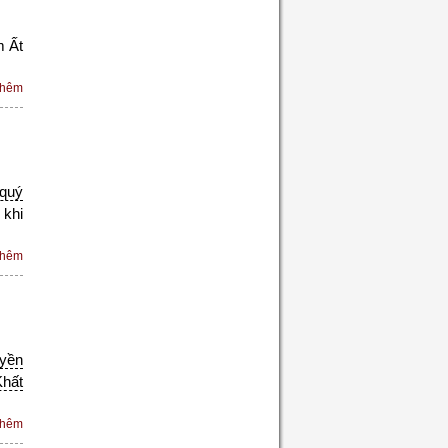
m Ất
thêm
 quý
 khi
thêm
yền
Khất
thêm