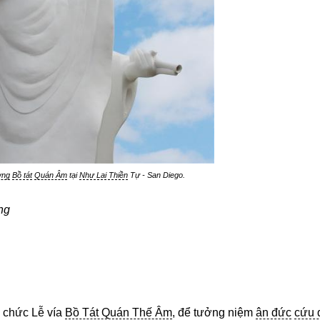
ợng
Bồ tát
Quán Âm
tại
Như Lai Thiền
Tự - San Diego.
ng
 chức Lễ vía
Bồ Tát Quán Thế Âm
, để tưởng niệm
ân đức
cứu 