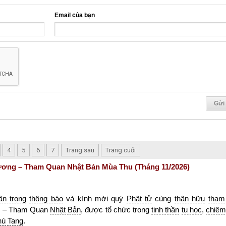
Email của bạn
4
5
6
7
Trang sau
Trang cuối
ơng – Tham Quan Nhật Bản Mùa Thu (Tháng 11/2026)
rân trọng
thông báo
và kính mời quý
Phật tử
cùng
thân hữu
tham
g
– Tham Quan
Nhật Bản
, được tổ chức trong
tinh thần
tu học
,
chiêm
hù Tang
.