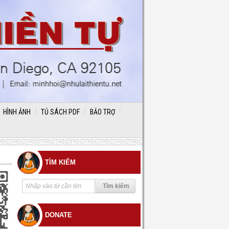
HÌNH ẢNH
TỦ SÁCH PDF
BẢO TRỢ
TÌM KIẾM
DONATE