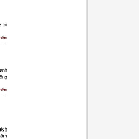
 tại
thêm
mạnh
ộng
thêm
hích
 năm