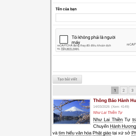
Tên của bạn
Tạo bài viết
1
2
3
Thông Báo Hành Hư
14/03/2026
(Xem: 4149)
Như Lai Thiền Tự
Như Lai Thiền
Tự
t
Chuyến
Hành Hươn
và
tìm hiểu
văn hóa
Phật giáo
tại xứ sở
P