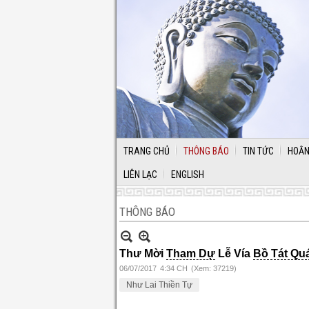
TRANG CHỦ
THÔNG BÁO
TIN TỨC
HOẰN
LIÊN LẠC
ENGLISH
THÔNG BÁO
Thư Mời
Tham Dự
Lễ Vía
Bồ Tát Qu
06/07/2017
4:34 CH
(Xem: 37219)
Như Lai Thiền Tự