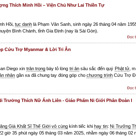
ợng Thích Minh Hồi – Viện Chủ Như Lai Thiền Tự
nh Hồi,
tục danh
là Phạm Văn Sanh, sinh ngày 26 tháng 04 năm 1955
 huyện Bình Chánh, tỉnh Gia Định (nay là Sài Gòn).
Đọc 
p Cứu Trợ Myanmar & Lời Tri Ân
an Diego xin
trân trọng
bày tỏ lòng
tri ân
sâu sắc đến quý
Phật tử
, 
ân nhân
gần xa đã chung tay đóng góp cho
chương trình
Cứu Trợ Đ
Đọc 
i Trưởng Thích Nữ Ánh Liên - Giáo Phẩm Ni Giới Phân Đoàn I
ăng Già Khất Sĩ Thế Giới
vô cùng
kính tiếc khi
hay tin
:
Ni Trưởng
T
22 giờ 35 phút ngày 05 tháng 03 năm 2025, nhằm ngày 06 tháng 02