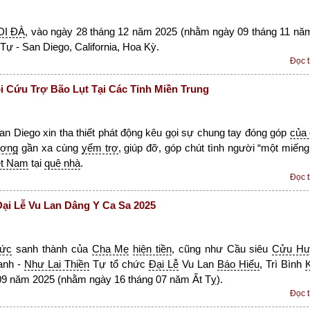
DI ĐÀ
, vào ngày 28 tháng 12 năm 2025 (nhằm ngày 09 tháng 11 nă
Tự - San Diego, California, Hoa Kỳ.
Đọc 
 Cứu Trợ Bão Lụt Tại Các Tỉnh Miền Trung
n Diego xin tha thiết phát động kêu gọi sự chung tay đóng góp
của
ương
gần xa cùng
yểm trợ
, giúp đỡ, góp chút tình người “một miếng
ệt Nam
tại
quê nhà
.
Đọc 
i Lễ Vu Lan Dâng Y Ca Sa 2025
đức
sanh thành của
Cha Mẹ
hiện tiền
, cũng như Cầu siêu
Cửu Hu
anh -
Như Lai Thiền
Tự tổ chức
Đại Lễ
Vu Lan
Báo Hiếu
, Trì Bình
 09 năm 2025 (nhằm ngày 16 tháng 07 năm Ất Tỵ).
Đọc 