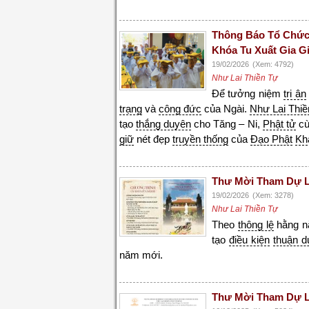
Thông Báo Tổ Chức
Khóa Tu Xuất Gia G
19/02/2026
(Xem: 4792)
Như Lai Thiền Tự
Để tưởng niệm
tri ân
trạng
và
công đức
của Ngài.
Như Lai Thiề
tạo
thắng duyên
cho Tăng – Ni,
Phật tử
cù
giữ
nét đẹp
truyền thống
của
Đạo Phật
Kh
Thư Mời Tham Dự L
19/02/2026
(Xem: 3278)
Như Lai Thiền Tự
Theo
thông lệ
hằng 
tạo
điều kiện
thuận d
năm mới.
Thư Mời Tham Dự Lễ