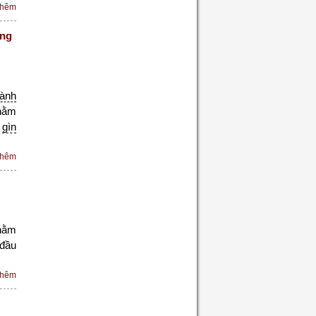
thêm
óng
ành
hằm
à
gìn
thêm
hằm
đầu
thêm