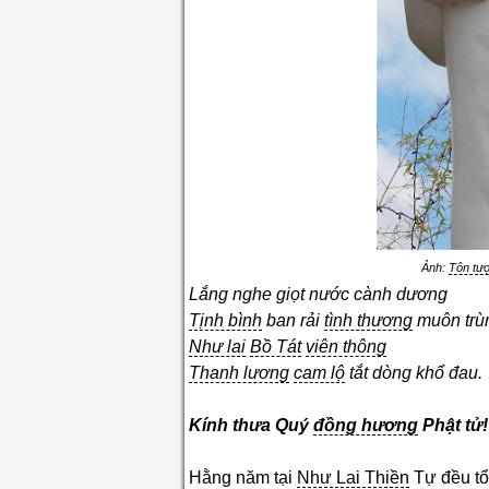
Ảnh:
Tôn tư
Lắng nghe giọt nước cành dương
Tịnh bình
ban rải
tình thương
muôn trù
Như lai
Bồ Tát
viên thông
Thanh lương
cam lộ
tắt dòng khổ đau.
Kính thưa Quý
đồng hương
Phật tử!
Hằng năm tại
Như Lai Thiền
Tự đều tổ