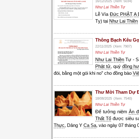
16/12/2025
(Xem: 5034)
Như Lai Thiền Tự
Lễ Vía
Đức PHẬT
A 
Tỵ) tại
Như Lai Thiền
Thông Bạch Kêu Gọi
22/11/2025
(Xem: 7907)
Như Lai Thiền Tự
Như Lai Thiền
Tự - Sa
Phật tử
, quý
đồng h
đói, bằng một gói khi no” cho đồng bào
Vi
Thư Mời Tham Dự Đạ
18/08/2025
(Xem: 7540)
Như Lai Thiền Tự
Để tưởng niệm
Ân 
Thất Tổ
được siêu s
Thực
, Dâng Y
Ca Sa
, vào ngày 07 tháng