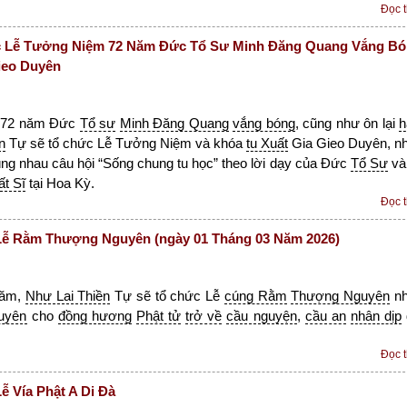
Đọc 
 Lễ Tưởng Niệm 72 Năm Đức Tổ Sư Minh Đăng Quang Vắng B
ieo Duyên
72 năm Đức
Tổ sư
Minh Đăng Quang
vắng bóng
, cũng như ôn lại
h
n
Tự sẽ tổ chức Lễ Tưởng Niệm và khóa
tu Xuất
Gia Gieo Duyên, n
ng nhau câu hội “Sống chung tu học” theo lời dạy của Đức
Tổ Sư
v
ất Sĩ
tại Hoa Kỳ.
Đọc 
ễ Rằm Thượng Nguyên (ngày 01 Tháng 03 Năm 2026)
năm,
Như Lai Thiền
Tự sẽ tổ chức Lễ
cúng Rằm
Thượng Nguyên
n
uyên
cho
đồng hương
Phật tử
trở về
cầu nguyện
,
cầu an
nhân dịp
Đọc 
 Vía Phật A Di Đà