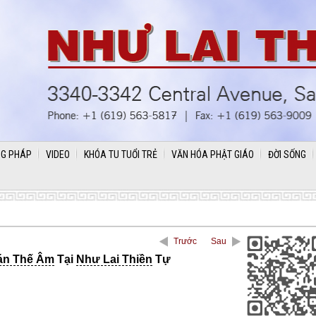
G PHÁP
VIDEO
KHÓA TU TUỔI TRẺ
VĂN HÓA PHẬT GIÁO
ĐỜI SỐNG
Trước
Sau
án Thế Âm
Tại
Như Lai Thiền
Tự