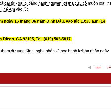
cả
đại từ
-
đại bi
bằng
hạnh nguyện
lợi tha
cứu độ
muôn loài, n
 Thế Âm
vào lúc:
 ngày 16 tháng 06 năm Đinh Dậu, vào lúc 10:30 a.m (Lễ
an Diego, CA 92105,
Tel: (619) 563-5817.
ề
tham dự
tụng Kinh
,
nghe pháp
và
học hạnh
lợi tha
nhân ngày
Trước
Sa