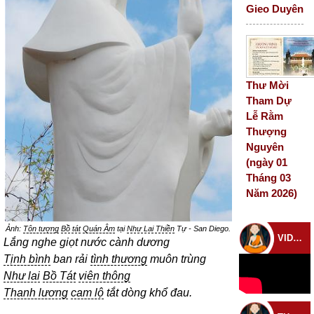
Gieo Duyên
Thư Mời
Tham Dự
Lễ Rằm
Thượng
Nguyên
(ngày 01
Tháng 03
Năm 2026)
Ảnh:
Tôn tượng
Bồ tát
Quán Âm
tại
Như Lai Thiền
Tự - San Diego.
VIDEO CHÙA
Lắng nghe giọt nước cành dương
Tịnh bình
ban rải
tình thương
muôn trùng
Như lai
Bồ Tát
viên thông
Thanh lương
cam lộ
tắt dòng khổ đau.