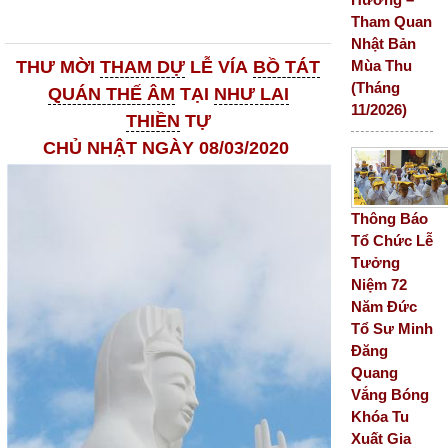
Tham Quan
Nhật Bản
Mùa Thu
THƯ MỜI
THAM DỰ
LỄ VÍA
BỒ TÁT
(Tháng
QUÁN THẾ ÂM
TẠI
NHƯ LAI
11/2026)
THIỀN
TỰ
CHỦ NHẬT NGÀY 08/03/2020
Thông Báo
Tổ Chức Lễ
Tưởng
Niệm 72
Năm Đức
Tổ Sư Minh
Đăng
Quang
Vắng Bóng
Khóa Tu
Xuất Gia