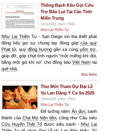
Thông Bạch Kêu Gọi Cứu
Trợ Bão Lụt Tại Các Tỉnh
Miền Trung
22/11/2025
(Xem: 7956)
Như Lai Thiền Tự
Như Lai Thiền
Tự - San Diego xin tha thiết phát
động kêu gọi sự chung tay đóng góp
của quý
Phật tử
, quý
đồng hương
gần xa cùng
yểm trợ
,
giúp đỡ, góp chút tình người “một miếng khi đói,
bằng một gói khi no” cho đồng bào
Việt Nam
tại
quê nhà
.
Đọc thêm
Thư Mời Tham Dự Đại Lễ
Vu Lan Dâng Y Ca Sa 2025
18/08/2025
(Xem: 7591)
Như Lai Thiền Tự
Để tưởng niệm
Ân đức
sanh
thành của
Cha Mẹ
hiện tiền
, cũng như Cầu siêu
Cửu Huyền Thất Tổ
được siêu sanh -
Như Lai
Thiền
Tự tổ chức
Đại Lễ
Vu Lan
Báo Hiếu
, Trì