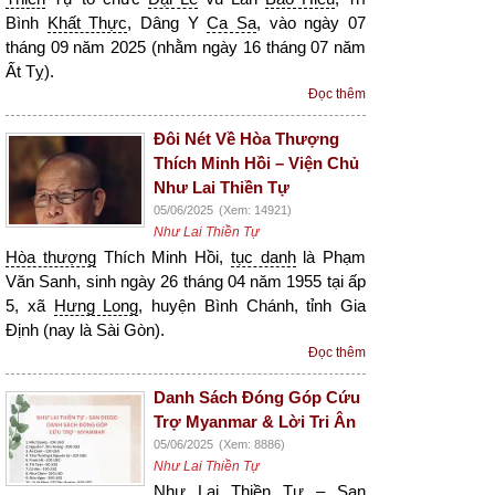
Bình
Khất Thực
, Dâng Y
Ca Sa
, vào ngày 07
tháng 09 năm 2025 (nhằm ngày 16 tháng 07 năm
Ất Tỵ).
Đọc thêm
Đôi Nét Về Hòa Thượng
Thích Minh Hồi – Viện Chủ
Như Lai Thiền Tự
05/06/2025
(Xem: 14921)
Như Lai Thiền Tự
Hòa thượng
Thích Minh Hồi,
tục danh
là Phạm
Văn Sanh, sinh ngày 26 tháng 04 năm 1955 tại ấp
5, xã
Hưng Long
, huyện Bình Chánh, tỉnh Gia
Định (nay là Sài Gòn).
Đọc thêm
Danh Sách Đóng Góp Cứu
Trợ Myanmar & Lời Tri Ân
05/06/2025
(Xem: 8886)
Như Lai Thiền Tự
Như Lai Thiền
Tự – San