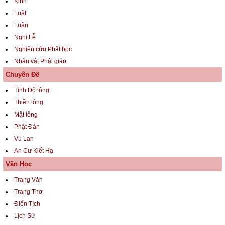
Kinh
Luật
Luận
Nghi Lễ
Nghiên cứu Phật học
Nhân vật Phật giáo
Chuyên Đề
Tịnh Độ tông
Thiền tông
Mật tông
Phật Đản
Vu Lan
An Cư Kiết Hạ
Văn Học
Trang Văn
Trang Thơ
Điển Tích
Lịch Sử