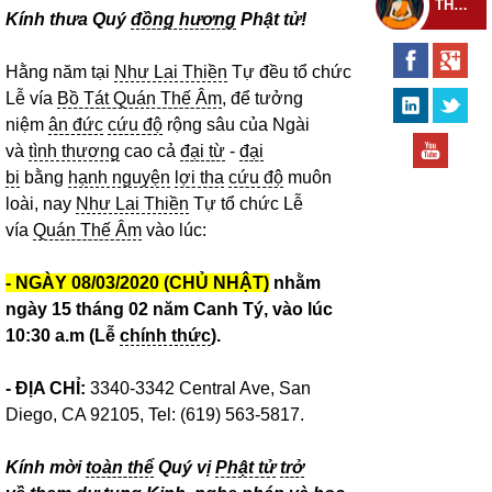
THEO DÕI THIỀN TỰ
Kính thưa Quý
đồng hương
Phật tử!
Hằng năm tại
Như Lai Thiền
Tự đều tổ chức
Lễ vía
Bồ Tát Quán Thế Âm
, để tưởng
niệm
ân đức
cứu độ
rộng sâu của Ngài
và
tình thương
cao cả
đại từ
-
đại
bi
bằng
hạnh nguyện
lợi tha
cứu độ
muôn
loài, nay
Như Lai Thiền
Tự tổ chức Lễ
vía
Quán Thế Âm
vào lúc:
- NGÀY 08/03/2020 (CHỦ NHẬT)
nhằm
ngày 15 tháng 02 năm Canh Tý, vào lúc
10:30 a.m (Lễ
chính thức
).
- ĐỊA CHỈ:
3340-3342 Central Ave, San
Diego, CA 92105,
Tel: (619) 563-5817.
Kính mời
toàn thể
Quý vị
Phật tử
trở