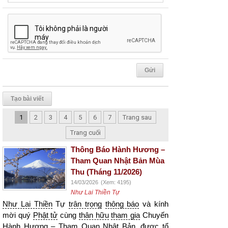
Tạo bài viết
1
2
3
4
5
6
7
Trang sau
Trang cuối
Thông Báo Hành Hương –
Tham Quan Nhật Bản Mùa
Thu (Tháng 11/2026)
14/03/2026
(Xem: 4195)
Như Lai Thiền Tự
Như Lai Thiền
Tự
trân trọng
thông báo
và kính
mời quý
Phật tử
cùng
thân hữu
tham gia
Chuyến
Hành Hương
– Tham Quan
Nhật Bản
, được tổ