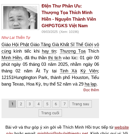
ĐIện Thư Phân Ưu:
Thượng Tọa Thích Minh
Hiền - Nguyên Thành Viên
GHPGTGKS Việt Nam
09/03/2025
(Xem: 10196)
Như Lai Thiền Tự
Giáo Hội Phật Giáo Tăng Già Khất Sĩ Thế Giới
vô
cùng
kính tiếc khi
hay tin
:
Thượng Tọa
Thích
Minh Hiền
, đã thu thần
thị tịch
vào lúc: 01 giờ 00
phút ngày 05 tháng 03 năm 2025, nhằm ngày 06
tháng 02 năm Ất Tỵ tại
Tịnh Xá
Kỳ Viên
;
12151Hungtington Park, thành phố Houston, Tiểu
bang Texas, Hoa Kỳ, trụ thế 52 năm và 29
hạ lạp
.
Đọc thêm
1
2
3
4
5
6
7
Trang sau
Trang cuối
Bài vở và thư góp ý xin gởi về Thích Minh Hồi trực tiếp từ
website
này
hoặc email:
minhhoi@nhulaithientu.net
. Kính chúc quí vị: Vô