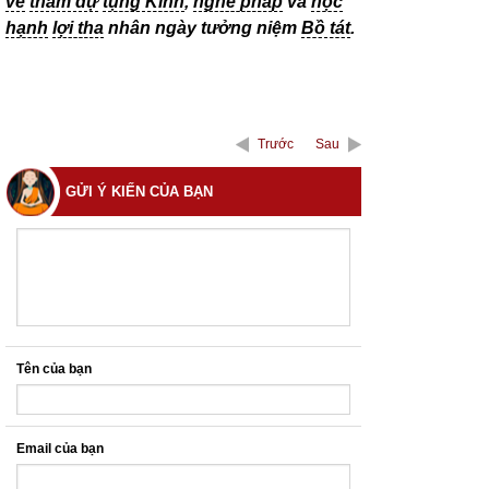
về
tham dự
tụng Kinh
,
nghe pháp
và
học
hạnh
lợi tha
nhân ngày tưởng niệm
Bồ tát
.
Trước
Sau
GỬI Ý KIẾN CỦA BẠN
Tên của bạn
Email của bạn