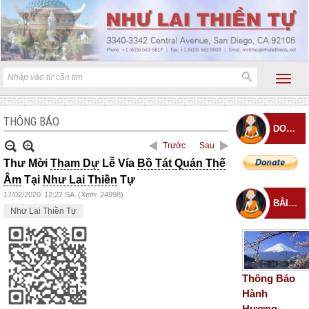
THÔNG BÁO
DONATE
Trước
Sau
Thư Mời
Tham Dự
Lễ Vía
Bồ Tát Quán Thế
Âm
Tại
Như Lai Thiền
Tự
17/02/2020
12:22 SA
(Xem: 24998)
BÀI ĐĂNG MỚI
Như Lai Thiền Tự
Thông Báo
Hành
Hương –