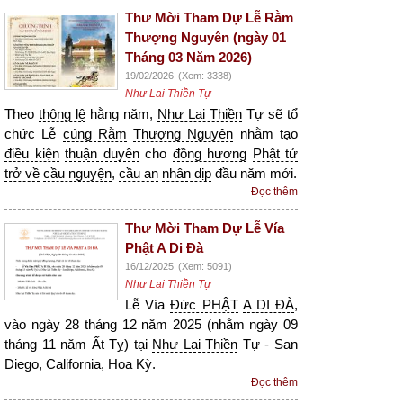
Thư Mời Tham Dự Lễ Rằm
Thượng Nguyên (ngày 01
Tháng 03 Năm 2026)
19/02/2026
(Xem: 3338)
Như Lai Thiền Tự
Theo
thông lệ
hằng năm,
Như Lai Thiền
Tự sẽ tổ
chức Lễ
cúng Rằm
Thượng Nguyên
nhằm tạo
điều kiện
thuận duyên
cho
đồng hương
Phật tử
trở về
cầu nguyện
,
cầu an
nhân dịp
đầu năm mới.
Đọc thêm
Thư Mời Tham Dự Lễ Vía
Phật A Di Đà
16/12/2025
(Xem: 5091)
Như Lai Thiền Tự
Lễ Vía
Đức PHẬT
A DI ĐÀ
,
vào ngày 28 tháng 12 năm 2025 (nhằm ngày 09
tháng 11 năm Ất Tỵ) tại
Như Lai Thiền
Tự - San
Diego, California, Hoa Kỳ.
Đọc thêm