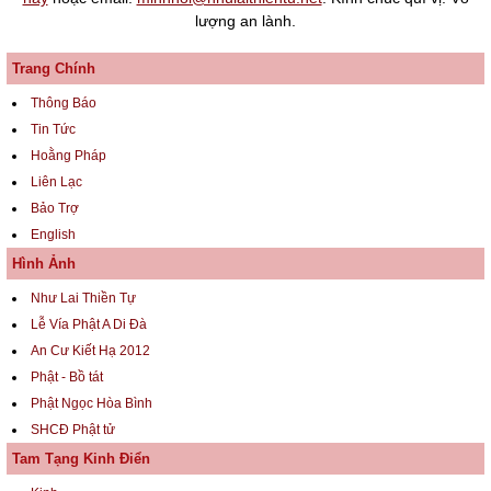
lượng an lành.
Trang Chính
Thông Báo
Tin Tức
Hoằng Pháp
Liên Lạc
Bảo Trợ
English
Hình Ảnh
Như Lai Thiền Tự
Lễ Vía Phật A Di Đà
An Cư Kiết Hạ 2012
Phật - Bồ tát
Phật Ngọc Hòa Bình
SHCĐ Phật tử
Tam Tạng Kinh Điển