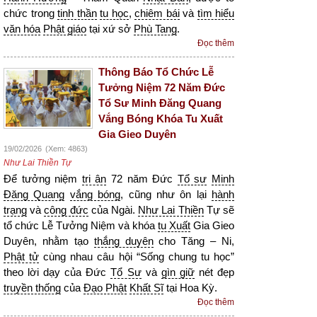
chức trong
tinh thần
tu học
,
chiêm bái
và
tìm hiểu
văn hóa
Phật giáo
tại xứ sở
Phù Tang
.
Đọc thêm
Thông Báo Tổ Chức Lễ
Tưởng Niệm 72 Năm Đức
Tổ Sư Minh Đăng Quang
Vắng Bóng Khóa Tu Xuất
Gia Gieo Duyên
19/02/2026
(Xem: 4863)
Như Lai Thiền Tự
Để tưởng niệm
tri ân
72 năm Đức
Tổ sư
Minh
Đăng Quang
vắng bóng
, cũng như ôn lại
hành
trạng
và
công đức
của Ngài.
Như Lai Thiền
Tự sẽ
tổ chức Lễ Tưởng Niệm và khóa
tu Xuất
Gia Gieo
Duyên, nhằm tạo
thắng duyên
cho Tăng – Ni,
Phật tử
cùng nhau câu hội “Sống chung tu học”
theo lời dạy của Đức
Tổ Sư
và
gìn giữ
nét đẹp
truyền thống
của
Đạo Phật
Khất Sĩ
tại Hoa Kỳ.
Đọc thêm