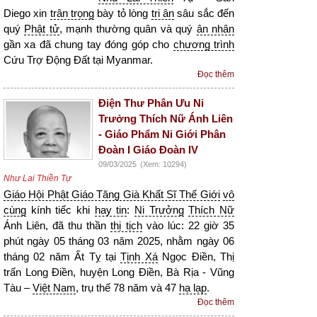
Diego xin
trân trọng
bày tỏ lòng
tri ân
sâu sắc đến
quý
Phật tử
, mạnh thường quân và quý
ân nhân
gần xa đã chung tay đóng góp cho
chương trình
Cứu Trợ Động Đất tại Myanmar.
Đọc thêm
Điện Thư Phân Ưu Ni
Trưởng Thích Nữ Ánh Liên
- Giáo Phẩm Ni Giới Phân
Đoàn I Giáo Đoàn IV
09/03/2025
(Xem: 10294)
Như Lai Thiền Tự
Giáo Hội Phật Giáo Tăng Già Khất Sĩ Thế Giới
vô
cùng
kính tiếc khi
hay tin
:
Ni Trưởng
Thích Nữ
Ánh Liên, đã thu thần
thị tịch
vào lúc: 22 giờ 35
phút ngày 05 tháng 03 năm 2025, nhằm ngày 06
tháng 02 năm Ất Tỵ tại
Tịnh Xá
Ngọc Điền, Thị
trấn Long Điền, huyện Long Điền, Bà Rịa - Vũng
Tàu –
Việt Nam
, trụ thế 78 năm và 47
hạ lạp
.
Đọc thêm