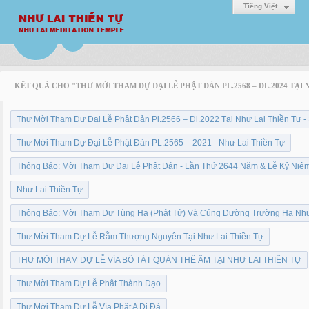
Tiếng Việt
KẾT QUẢ CHO "THƯ MỜI THAM DỰ ĐẠI LỄ PHẬT ĐẢN PL.2568 – DL.2024 TẠI 
Thư Mời Tham Dự Đại Lễ Phật Đản Pl.2566 – Dl.2022 Tại Như Lai Thiền Tự -
Thư Mời Tham Dự Đại Lễ Phật Đản PL.2565 – 2021 - Như Lai Thiền Tự
Thông Báo: Mời Tham Dự Đại Lễ Phật Đản - Lần Thứ 2644 Năm & Lễ Kỷ Niệ
Như Lai Thiền Tự
Thông Báo: Mời Tham Dự Tùng Hạ (Phật Tử) Và Cúng Dường Trường Hạ Như
Thư Mời Tham Dự Lễ Rằm Thượng Nguyên Tại Như Lai Thiền Tự
THƯ MỜI THAM DỰ LỄ VÍA BỒ TÁT QUÁN THẾ ÂM TẠI NHƯ LAI THIỀN TỰ
Thư Mời Tham Dự Lễ Phật Thành Đạo
Thư Mời Tham Dự Lễ Vía Phật A Di Đà