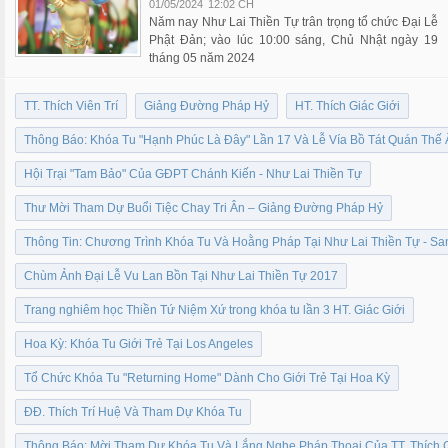
01/05/2024
12:02 CH
Năm nay Như Lai Thiền Tự trân trọng tổ chức Đại Lễ
Phật Đản; vào lúc 10:00 sáng, Chủ Nhật ngày 19
tháng 05 năm 2024
TT. Thích Viên Trí
Giảng Đường Pháp Hỷ
HT. Thích Giác Giới
Thông Báo: Khóa Tu "Hạnh Phúc Là Đây" Lần 17 Và Lễ Vía Bồ Tát Quán Thế
Hội Trại "Tam Bảo" Của GĐPT Chánh Kiến - Như Lai Thiền Tự
Thư Mời Tham Dự Buổi Tiệc Chay Tri Ân – Giảng Đường Pháp Hỷ
Thông Tin: Chương Trình Khóa Tu Và Hoằng Pháp Tại Như Lai Thiền Tự - Sa
Chùm Ảnh Đại Lễ Vu Lan Bồn Tại Như Lai Thiền Tự 2017
Trang nghiêm học Thiền Tứ Niệm Xứ trong khóa tu lần 3 HT. Giác Giới
Hoa Kỳ: Khóa Tu Giới Trẻ Tại Los Angeles
Tổ Chức Khóa Tu "Returning Home" Dành Cho Giới Trẻ Tại Hoa Kỳ
ĐĐ. Thích Trí Huệ Và Tham Dự Khóa Tu
Thông Báo: Mời Tham Dự Khóa Tu Và Lắng Nghe Pháp Thoại Của TT. Thích 