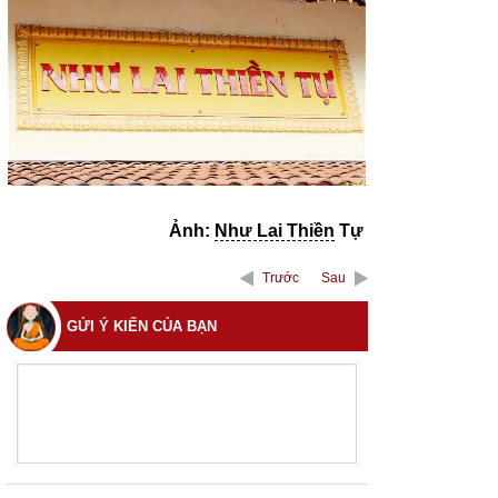
Ảnh:
Như Lai Thiền
Tự
Trước
Sau
GỬI Ý KIẾN CỦA BẠN