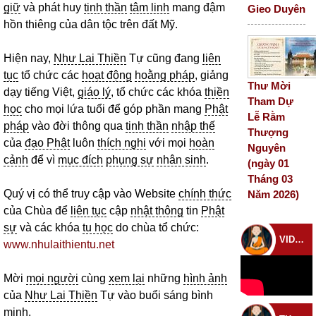
giữ
và phát huy
tinh thần
tâm linh
mang đậm
Gieo Duyên
hồn thiêng của dân tộc trên đất Mỹ.
Hiện nay,
Như Lai Thiền
Tự cũng đang
liên
tục
tổ chức các
hoạt động
hoằng pháp
, giảng
Thư Mời
dạy tiếng Việt,
giáo lý
, tổ chức các khóa
thiền
Tham Dự
học
cho mọi lứa tuổi để góp phần mang
Phật
Lễ Rằm
pháp
vào đời thông qua
tinh thần
nhập thế
Thượng
của
đạo Phật
luôn
thích nghi
với mọi
hoàn
Nguyên
cảnh
để vì
mục đích
phụng sự
nhân sinh
.
(ngày 01
Tháng 03
Quý vị có thể truy cập vào Website
chính thức
Năm 2026)
của Chùa để
liên tục
cập
nhật thông
tin
Phật
sự
và các khóa
tu học
do chùa tổ chức:
VIDEO CHÙA
www.nhulaithientu.net
Mời
mọi người
cùng
xem lại
những
hình ảnh
của
Như Lai Thiền
Tự vào buổi sáng bình
minh.