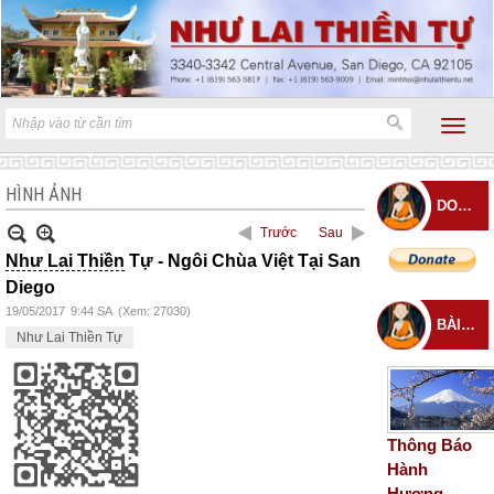
HÌNH ẢNH
DONATE
Trước
Sau
Như Lai Thiền
Tự - Ngôi Chùa Việt Tại San
Diego
19/05/2017
9:44 SA
(Xem: 27030)
BÀI ĐĂNG MỚI
Như Lai Thiền Tự
Thông Báo
Hành
Hương –