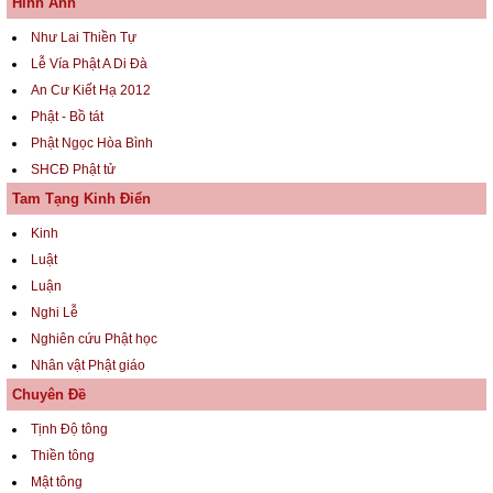
Hình Ảnh
Như Lai Thiền Tự
Lễ Vía Phật A Di Đà
An Cư Kiết Hạ 2012
Phật - Bồ tát
Phật Ngọc Hòa Bình
SHCĐ Phật tử
Tam Tạng Kinh Điển
Kinh
Luật
Luận
Nghi Lễ
Nghiên cứu Phật học
Nhân vật Phật giáo
Chuyên Đề
Tịnh Độ tông
Thiền tông
Mật tông