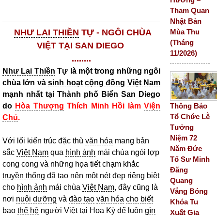
Tham Quan
Nhật Bản
Mùa Thu
NHƯ LAI THIỀN
TỰ - NGÔI CHÙA
(Tháng
VIỆT TẠI SAN DIEGO
11/2026)
........
Như Lai Thiền
Tự là một trong những ngôi
chùa lớn và
sinh hoạt
cộng đồng
Việt Nam
mạnh nhất tại Thành phố Biển San Diego
Thông Báo
do
Hòa Thượng
Thích Minh Hồi làm
Viện
Tổ Chức Lễ
Chủ
.
Tưởng
Niệm 72
Với lối kiến trúc đặc thù
văn hóa
mang bản
Năm Đức
sắc
Việt Nam
qua
hình ảnh
mái chùa ngói lợp
Tổ Sư Minh
cong cong và những họa tiết chạm khắc
Đăng
truyền thống
đã tạo nên một nét đẹp riêng biệt
Quang
cho
hình ảnh
mái chùa
Việt Nam
, đây cũng là
Vắng Bóng
nơi
nuôi dưỡng
và
đào tạo
văn hóa
cho biết
Khóa Tu
bao
thế hệ
người Việt tại Hoa Kỳ để luôn
gìn
Xuất Gia