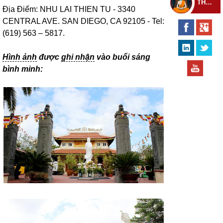
THEO DÕI THIỀN TỰ
Địa Điểm: NHU LAI THIEN TU - 3340
CENTRAL AVE. SAN DIEGO, CA 92105 - Tel:
(619) 563 – 5817.
Hình ảnh
được
ghi nhận
vào buổi sáng
bình minh: