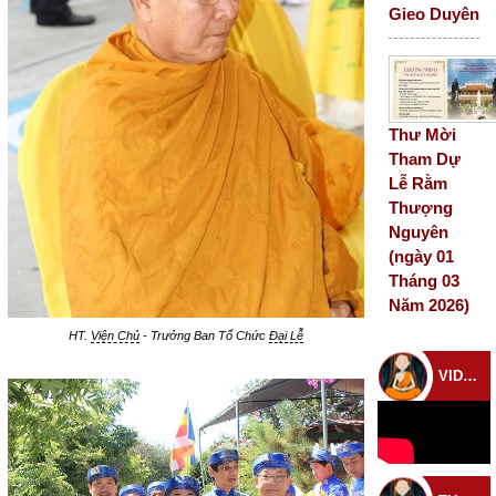
Gieo Duyên
Thư Mời
Tham Dự
Lễ Rằm
Thượng
Nguyên
(ngày 01
Tháng 03
Năm 2026)
HT.
Viện Chủ
- Trưởng Ban Tổ Chức
Đại Lễ
VIDEO CHÙA