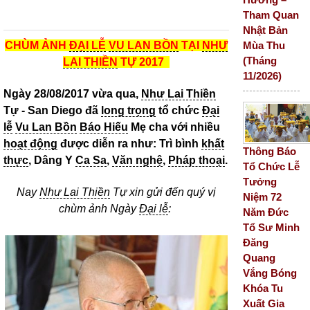
Tham Quan
Nhật Bản
Mùa Thu
CHÙM ẢNH
ĐẠI LỄ
VU LAN BỒN
TẠI
NHƯ
(Tháng
LAI THIỀN
TỰ 2017
11/2026)
Ngày 28/08/2017 vừa qua,
Như Lai Thiền
Tự - San Diego đã
long trọng
tổ chức
Đại
lễ
Vu Lan Bồn
Báo Hiếu
Mẹ cha với nhiều
hoạt động
được diễn ra như: Trì bình
khất
Thông Báo
thực
, Dâng Y
Ca Sa
,
Văn nghệ
,
Pháp thoại
.
Tổ Chức Lễ
Tưởng
Nay
Như Lai Thiền
Tự xin gửi đến quý vị
Niệm 72
chùm ảnh Ngày
Đại lễ
:
Năm Đức
Tổ Sư Minh
Đăng
Quang
Vắng Bóng
Khóa Tu
Xuất Gia