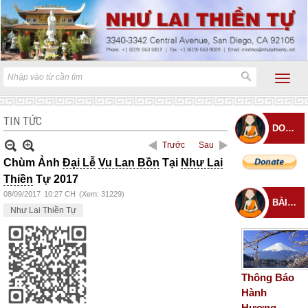
TIN TỨC
DONATE
Trước
Sau
Chùm Ảnh
Đại Lễ
Vu Lan Bồn
Tại
Như Lai
Thiền
Tự 2017
08/09/2017
10:27 CH
(Xem: 31229)
BÀI ĐĂNG MỚI
Như Lai Thiền Tự
Thông Báo
Hành
Hương –