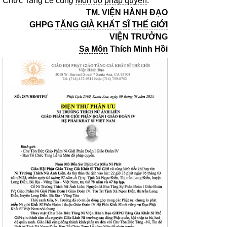
Chức Tang Lễ cùn
g
Môn đồ
pháp quyến
.
TM. VIỆN
HÀNH ĐẠO
GHPG
TĂNG GIÀ
KHẤT SĨ
THẾ GIỚI
VIỆN TRƯỞNG
Sa Môn
Thích Minh Hồi