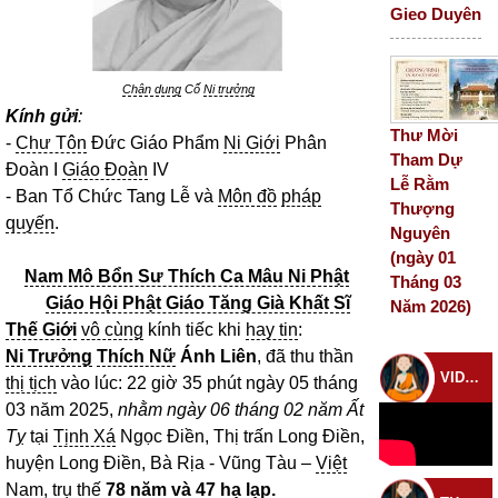
Gieo Duyên
Chân dung
Cố
Ni trưởng
Kính gửi
:
Thư Mời
-
Chư Tôn
Đức Giáo Phẩm
Ni Giới
Phân
Tham Dự
Đoàn I
Giáo Đoàn
IV
Lễ Rằm
- Ban Tổ Chức Tang Lễ và
Môn đồ
pháp
Thượng
quyến
.
Nguyên
(ngày 01
Nam Mô Bổn Sư Thích Ca Mâu Ni Phật
Tháng 03
Giáo Hội Phật Giáo Tăng Già Khất Sĩ
Năm 2026)
Thế Giới
vô cùng
kính tiếc khi
hay tin
:
Ni Trưởng
Thích Nữ
Ánh Liên
, đã thu thần
VIDEO CHÙA
thị tịch
vào lúc: 22 giờ 35 phút ngày 05 tháng
03 năm 2025,
nhằm ngày 06 tháng 02 năm Ất
Tỵ
tại
Tịnh Xá
Ngọc Điền, Thị trấn Long Điền,
huyện Long Điền, Bà Rịa - Vũng Tàu –
Việt
Nam
, trụ thế
78 năm và 47
hạ lạp
.