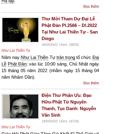
Hạ lạp
.
Đọc thêm
Thư Mời Tham Dự Đại Lễ
Phật Đản Pl.2566 – Dl.2022
Tại Như Lai Thiền Tự - San
Diego
26/04/2022
(Xem: 18833)
Như Lai Thiền Tự
Năm nay
Như Lai Thiền
Tự
trân trọng
tổ chức
Đại
Lễ
Phật Đản
; vào lúc 10:00 sáng, Chủ Nhật ngày
15 tháng 05 năm 2022 (nhằm ngày 15 tháng 04
năm Nhâm Dần).
Đọc thêm
Điện Thư Phân Ưu: Đạo
Hữu-Phật Tử Nguyên
Thanh, Tục Danh: Nguyễn
Văn Sinh
19/04/2022
(Xem: 16718)
Như Lai Thiền Tự
Giáo Hội Phật Giáo Tăng Già Khất Sĩ Thế Giới
vô