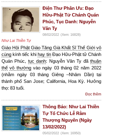
Điện Thư Phân Ưu: Đạo
Hữu-Phật Tử Chánh Quán
Phúc, Tục Danh: Nguyễn
Văn Ty
08/02/2022
(Xem: 16828)
Như Lai Thiền Tự
Giáo Hội Phật Giáo Tăng Già Khất Sĩ Thế Giới
vô
cùng
kính tiếc khi
hay tin
Đạo Hữu-Phật tử Chánh
Quán Phúc,
tục danh
: Nguyễn Văn Ty đã
thuận
thế
vô thường
vào ngày 03 tháng 02 năm 2022
(nhằm ngày 03 tháng Giêng –Nhâm Dần) tại
thành phố San Jose; California, Hoa Kỳ. Hưởng
thọ: 83 tuổi.
Đọc thêm
Thông Báo: Như Lai Thiền
Tự Tổ Chức Lễ Rằm
Thượng Nguyên (Ngày
13/02/2022)
05/02/2022
(Xem: 16950)