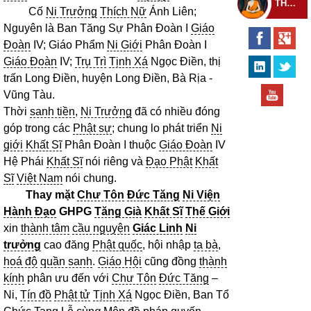
THEO DÕI THIỀN TỰ
Cố
Ni Trưởng
Thích Nữ
Ánh Liên;
Nguyên là Ban Tăng Sự Phân Đoàn I
Giáo
Đoàn
IV; Giáo Phẩm
Ni Giới
Phân Đoàn I
Giáo Đoàn
IV;
Trụ Trì
Tịnh Xá
Ngọc Điền, thị
trấn Long Điền, huyện Long Điền, Bà Rịa -
Vũng Tàu.
Thời
sanh tiền
,
Ni Trưởng
đã có nhiều đóng
góp trong các
Phật sự
; chung lo phát triển
Ni
giới
Khất Sĩ
Phân Đoàn I thuộc
Giáo Đoàn
IV
Hệ Phái
Khất Sĩ
nói riêng và
Đạo Phật
Khất
Sĩ
Việt Nam
nói chung.
Thay mặt
Chư Tôn
Đức Tăng
Ni Viện
Hành Đạo
GHPG
Tăng Già
Khất Sĩ
Thế Giới
xin
thành tâm
cầu nguyện
Giác Linh
Ni
trưởng
cao đăng
Phật quốc
, hội nhập
ta bà
,
hoá độ
quần sanh
.
Giáo Hội
cũng đồng
thành
kính
phân ưu đến với
Chư Tôn
Đức Tăng
–
Ni,
Tín đồ
Phật tử
Tịnh Xá
Ngọc Điền, Ban Tổ