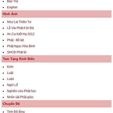
Bảo Trợ
English
Hình Ảnh
Như Lai Thiền Tự
Lễ Vía Phật A Di Đà
An Cư Kiết Hạ 2012
Phật - Bồ tát
Phật Ngọc Hòa Bình
SHCĐ Phật tử
Tam Tạng Kinh Điển
Kinh
Luật
Luận
Nghi Lễ
Nghiên cứu Phật học
Nhân vật Phật giáo
Chuyên Đề
Tịnh Độ tông