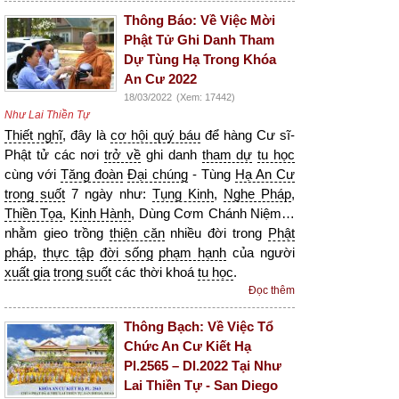
Thông Báo: Về Việc Mời
Phật Tử Ghi Danh Tham
Dự Tùng Hạ Trong Khóa
An Cư 2022
18/03/2022
(Xem: 17442)
Như Lai Thiền Tự
Thiết nghĩ
, đây là
cơ hội quý báu
để hàng Cư sĩ-
Phật tử các nơi
trở về
ghi danh
tham dự
tu học
cùng với
Tăng đoàn
Đại chúng
- Tùng
Hạ An Cư
trong suốt
7 ngày như:
Tụng Kinh
,
Nghe Pháp
,
Thiền Tọa
,
Kinh Hành
, Dùng Cơm Chánh Niệm…
nhằm gieo trồng
thiện căn
nhiều đời trong
Phật
pháp
,
thực tập
đời sống
phạm hạnh
của người
xuất gia
trong suốt
các thời khoá
tu học
.
Đọc thêm
Thông Bạch: Về Việc Tổ
Chức An Cư Kiết Hạ
Pl.2565 – Dl.2022 Tại Như
Lai Thiền Tự - San Diego