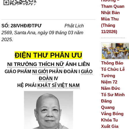
Tham Quan
Nhật Bản
Mùa Thu
(Tháng
SỐ: 28/VHĐ/ĐTPƯ
Phật Lịch
11/2026)
2569, Santa Ana, ngày 09 tháng 03 năm
2025.
ĐIỆN THƯ PHÂN ƯU
Thông Báo
NI TRƯỞNG
THÍCH NỮ
ÁNH LIÊN
Tổ Chức Lễ
GIÁO PHẨM
NI GIỚI
PHÂN ĐOÀN I
GIÁO
Tưởng
ĐOÀN
IV
Niệm 72
HỆ PHÁI
KHẤT SĨ
VIỆT NAM
Năm Đức
Tổ Sư Minh
Đăng
Quang
Vắng Bóng
Khóa Tu
Xuất Gia