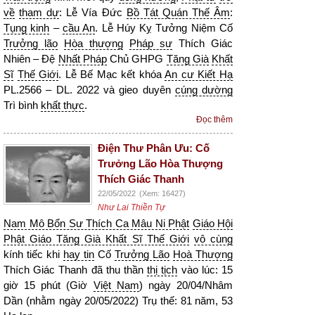
về
tham dự
: Lễ Vía Đức
Bồ Tát Quán Thế Âm
:
Tụng kinh
–
cầu An
. Lễ Húy Kỵ Tưởng Niệm Cố
Trưởng lão
Hòa thượng
Pháp sư
Thích Giác
Nhiên – Đệ
Nhất Pháp
Chủ GHPG
Tăng Già
Khất
Sĩ
Thế Giới
. Lễ Bế Mạc kết khóa
An cư Kiết Hạ
PL.2566 – DL. 2022 và gieo duyên
cúng dường
Trì bình
khất thực
.
Đọc thêm
Điện Thư Phân Ưu: Cố
Trưởng Lão Hòa Thượng
Thích Giác Thanh
22/05/2022
(Xem: 16427)
Như Lai Thiền Tự
Nam Mô Bổn Sư Thích Ca Mâu Ni Phật
Giáo Hội
Phật Giáo Tăng Già Khất Sĩ Thế Giới
vô cùng
kính tiếc khi
hay tin
Cố
Trưởng Lão
Hoà Thượng
Thích Giác Thanh đã thu thần
thị tịch
vào lúc: 15
giờ 15 phút (Giờ
Việt Nam
) ngày 20/04/Nhâm
Dần (nhằm ngày 20/05/2022) Trụ thế: 81 năm, 53