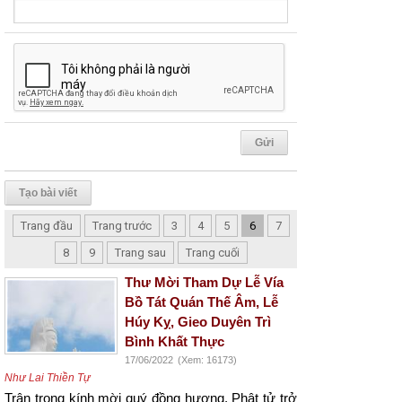
Tạo bài viết
Trang đầu
Trang trước
3
4
5
6
7
8
9
Trang sau
Trang cuối
Thư Mời Tham Dự Lễ Vía
Bồ Tát Quán Thế Âm, Lễ
Húy Kỵ, Gieo Duyên Trì
Bình Khất Thực
17/06/2022
(Xem: 16173)
Như Lai Thiền Tự
Trân trọng
kính mời quý
đồng hương
,
Phật tử
trở