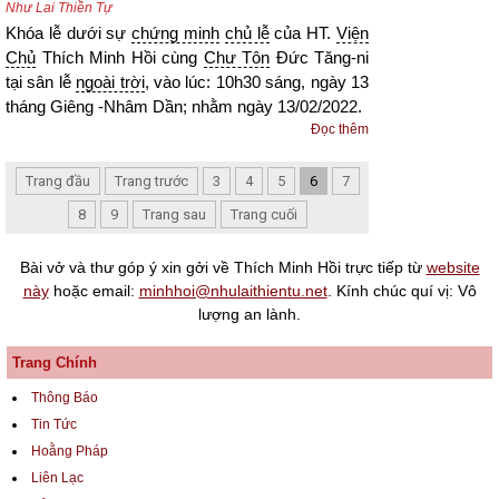
Như Lai Thiền Tự
Khóa lễ dưới sự
chứng minh
chủ lễ
của HT.
Viện
Chủ
Thích Minh Hồi cùng
Chư Tôn
Đức Tăng-ni
tại sân lễ
ngoài trời
, vào lúc: 10h30 sáng, ngày 13
tháng Giêng -Nhâm Dần; nhằm ngày 13/02/2022.
Đọc thêm
Trang đầu
Trang trước
3
4
5
6
7
8
9
Trang sau
Trang cuối
Bài vở và thư góp ý xin gởi về Thích Minh Hồi trực tiếp từ
website
này
hoặc email:
minhhoi@nhulaithientu.net
. Kính chúc quí vị: Vô
lượng an lành.
Trang Chính
Thông Báo
Tin Tức
Hoằng Pháp
Liên Lạc