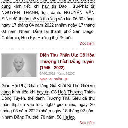
cùng
kính tiếc khi
hay tin
Đạo Hữu-Phật
tử
NGUYÊN
THANH,
tục danh
: NGUYỄN VĂN
SINH đã
thuận thế
vô thường
vào lúc 06:30 sáng,
ngày 17 tháng 04 năm 2022 (nhằm ngày 17 tháng
03 năm Nhâm Dần) tại thành phố San Diego,
California, Hoa Kỳ. Hưởng thọ 79 tuổi.
Đọc thêm
Điện Thư Phân Ưu: Cố Hòa
Thượng Thích Đỗng Tuyên
(1945 - 2022)
24/03/2022
(Xem: 16200)
Như Lai Thiền Tự
Giáo Hội Phật Giáo Tăng Già Khất Sĩ Thế Giới
vô
cùng
kính tiếc khi
hay tin
Cố
Hoà Thượng
Thích
Đỗng Tuyên, thế danh Trương Thái Siêu đã thu
thần
thị tịch
vào lúc: 6g00 giờ chiều, ngày 20
tháng 03 năm 2022 (nhằm ngày 18 tháng 02 năm
Nhâm Dần); Trụ thế: 78 năm, 58
Hạ lạp
.
Đọc thêm