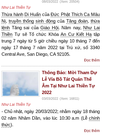
08/03/2022
(Xem: 20504)
Như Lai Thiền Tự
Thừa hành
Di Huấn
của
Đức Phật Thích Ca Mâu
Ni
,
truyền thống
sinh động
của
Tăng đoàn
,
thừa
lệnh
Tăng sai của
Giáo Hội
. Năm nay,
Như Lai
Thiền
Tự sẽ Tổ chức Khóa
An Cư Kiết Hạ
tập
trung 7 ngày từ 5 giờ chiều ngày 10 tháng 7 đến
ngày 17 tháng 7 năm 2022 tại Trú xứ, số 3340
Central Ave, San Diego, CA 92105.
Đọc thêm
Thông Báo: Mời Tham Dự
Lễ Vía Bồ Tát Quán Thế
Âm Tại Như Lai Thiền Tự
2022
03/03/2022
(Xem: 16811)
Như Lai Thiền Tự
- Chủ nhật, ngày 20/03/2022; nhằm ngày 18 tháng
02 năm Nhâm Dần, vào lúc 10:30 a.m (Lễ
chính
thức
).
Đọc thêm