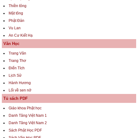
Thiền tông
Mật tông
Phật Đản
Vu Lan
An Cư Kiết Hạ
Văn Học
Trang Văn
Trang Thơ
Điển Tích
Lịch Sử
Hành Hương
Lối về sen nở
Tủ sách PDF
Giáo khoa Phật học
Danh Tăng Việt Nam 1
Danh Tăng Việt Nam 2
Sách Phật Học PDF
Sách Văn Học PDF