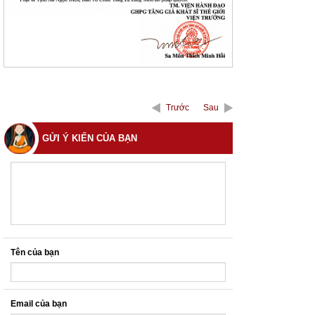
Trước
Sau
GỬI Ý KIẾN CỦA BẠN
Tên của bạn
Email của bạn