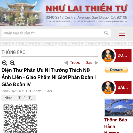
THÔNG BÁO
DONATE
Trước
Sau
Điện Thư Phân Ưu
Ni Trưởng
Thích Nữ
Ánh Liên - Giáo Phẩm
Ni Giới
Phân Đoàn I
Giáo Đoàn
IV
BÀI ĐĂNG MỚI
09/03/2025
6:40 CH
(Xem: 10232)
Như Lai Thiền Tự
Thông Báo
Hành
Hương –