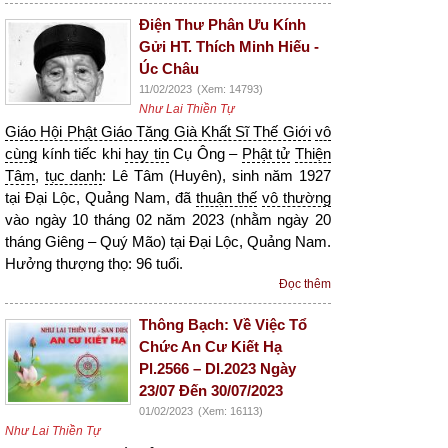
Điện Thư Phân Ưu Kính
Gửi HT. Thích Minh Hiếu -
Úc Châu
11/02/2023
(Xem: 14793)
Như Lai Thiền Tự
Giáo Hội Phật Giáo Tăng Già Khất Sĩ Thế Giới
vô
cùng
kính tiếc khi
hay tin
Cụ Ông –
Phật tử
Thiện
Tâm
,
tục danh
: Lê Tâm (Huyên), sinh năm 1927
tại Đại Lộc, Quảng Nam, đã
thuận thế
vô thường
vào ngày 10 tháng 02 năm 2023 (nhằm ngày 20
tháng Giêng – Quý Mão) tại Đại Lộc, Quảng Nam.
Hưởng thượng thọ: 96 tuổi.
Đọc thêm
Thông Bạch: Về Việc Tổ
Chức An Cư Kiết Hạ
Pl.2566 – Dl.2023 Ngày
23/07 Đến 30/07/2023
01/02/2023
(Xem: 16113)
Như Lai Thiền Tự