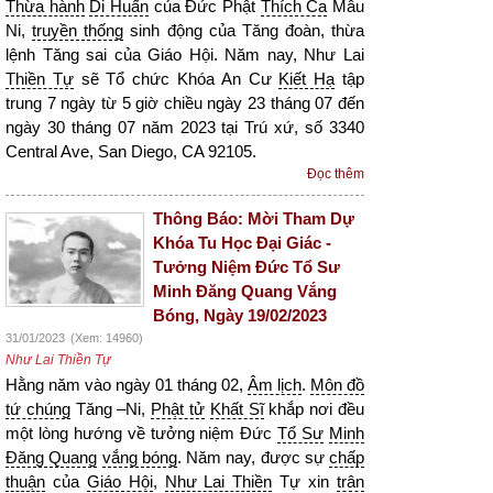
Thừa hành
Di Huấn
của Đức Phật
Thích Ca
Mâu
Ni,
truyền thống
sinh động của Tăng đoàn, thừa
lệnh Tăng sai của Giáo Hội. Năm nay, Như Lai
Thiền Tự
sẽ Tổ chức Khóa An Cư
Kiết Hạ
tập
trung 7 ngày từ 5 giờ chiều ngày 23 tháng 07 đến
ngày 30 tháng 07 năm 2023 tại Trú xứ, số 3340
Central Ave, San Diego, CA 92105.
Đọc thêm
Thông Báo: Mời Tham Dự
Khóa Tu Học Đại Giác -
Tưởng Niệm Đức Tổ Sư
Minh Đăng Quang Vắng
Bóng, Ngày 19/02/2023
31/01/2023
(Xem: 14960)
Như Lai Thiền Tự
Hằng năm vào ngày 01 tháng 02,
Âm lịch
.
Môn đồ
tứ chúng
Tăng –Ni,
Phật tử
Khất Sĩ
khắp nơi đều
một lòng hướng về tưởng niệm Đức
Tổ Sư
Minh
Đăng Quang
vắng bóng
. Năm nay, được sự
chấp
thuận
của
Giáo Hội
,
Như Lai Thiền
Tự xin
trân