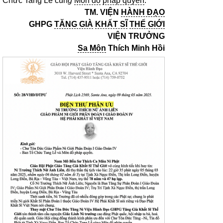
Chức Tang Lễ cùn
g
Môn đồ
pháp quyến
.
TM. VIỆN
HÀNH ĐẠO
GHPG
TĂNG GIÀ
KHẤT SĨ
THẾ GIỚI
VIỆN TRƯỞNG
Sa Môn
Thích Minh Hồi