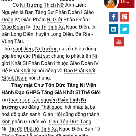
THEO DÕI THIỀN TỰ
Cố
Ni Trưởng
Thích Nữ
Ánh Liên;
Nguyên là Ban Tăng Sự Phân Đoàn I
Giáo
Đoàn
IV; Giáo Phẩm
Ni Giới
Phân Đoàn I
Giáo Đoàn
IV;
Trụ Trì
Tịnh Xá
Ngọc Điền, thị
trấn Long Điền, huyện Long Điền, Bà Rịa -
Vũng Tàu.
Thời
sanh tiền
,
Ni Trưởng
đã có nhiều đóng
góp trong các
Phật sự
; chung lo phát triển
Ni
giới
Khất Sĩ
Phân Đoàn I thuộc
Giáo Đoàn
IV
Hệ Phái
Khất Sĩ
nói riêng và
Đạo Phật
Khất
Sĩ
Việt Nam
nói chung.
Thay mặt
Chư Tôn
Đức Tăng
Ni Viện
Hành Đạo
GHPG
Tăng Già
Khất Sĩ
Thế Giới
xin
thành tâm
cầu nguyện
Giác Linh
Ni
trưởng
cao đăng
Phật quốc
, hội nhập
ta bà
,
hoá độ
quần sanh
.
Giáo Hội
cũng đồng
thành
kính
phân ưu đến với
Chư Tôn
Đức Tăng
–
Ni,
Tín đồ
Phật tử
Tịnh Xá
Ngọc Điền, Ban Tổ