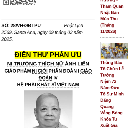
Tham Quan
Nhật Bản
Mùa Thu
(Tháng
SỐ: 28/VHĐ/ĐTPƯ
Phật Lịch
11/2026)
2569, Santa Ana, ngày 09 tháng 03 năm
2025.
ĐIỆN THƯ PHÂN ƯU
Thông Báo
NI TRƯỞNG
THÍCH NỮ
ÁNH LIÊN
Tổ Chức Lễ
GIÁO PHẨM
NI GIỚI
PHÂN ĐOÀN I
GIÁO
Tưởng
ĐOÀN
IV
Niệm 72
HỆ PHÁI
KHẤT SĨ
VIỆT NAM
Năm Đức
Tổ Sư Minh
Đăng
Quang
Vắng Bóng
Khóa Tu
Xuất Gia