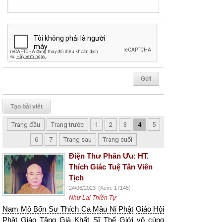
Tạo bài viết
Trang đầu
Trang trước
1
2
3
4
5
6
7
Trang sau
Trang cuối
Điện Thư Phân Ưu: HT.
Thích Giác Tuệ Tân Viên
Tịch
24/06/2023
(Xem: 17145)
Như Lai Thiền Tự
Nam Mô Bổn Sư Thích Ca Mâu Ni Phật
Giáo Hội
Phật Giáo Tăng Già Khất Sĩ Thế Giới
vô cùng