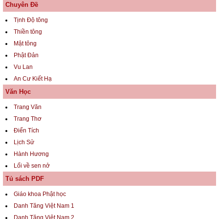
Chuyên Đề
Tịnh Độ tông
Thiền tông
Mật tông
Phật Đản
Vu Lan
An Cư Kiết Hạ
Văn Học
Trang Văn
Trang Thơ
Điển Tích
Lịch Sử
Hành Hương
Lối về sen nở
Tủ sách PDF
Giáo khoa Phật học
Danh Tăng Việt Nam 1
Danh Tăng Việt Nam 2