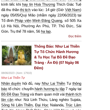
kính tiếc khi
hay tin
Hoà Thượng
Thích Giác Tuệ
đã thu thần
thị tịch
vào lúc: 14 giờ (Giờ
Việt Nam
)
ngày 05/05/Quý Mão (nhằm ngày 22/06/2023) tại
Tổ đình
Pháp viện
Minh Đăng Quang
, số 505 Xa
Lộ Hà Nội, Phường An Phú, TP. Thủ Đức, Sài
Gòn. Trụ thế 78 năm, 56
hạ lạp
.
Đọc thêm
Thông Báo: Như Lai Thiền
Tự Tổ Chức Hành Hương
& Tu Học Tại Bồ Đề Đạo
Tràng - Ấn Độ (07 Ngày 06
Đêm)
08/06/2023
(Xem: 17910)
Như Lai Thiền Tự
Nhân duyên
hội đủ, nay
Như Lai Thiền
Tự
thông
báo
tổ chức chuyến
hành hương
tu tập
7 ngày tại
Bồ Đề Đạo Tràng
và tham quan một vài
thánh tích
lân cận
như: Núi Linh Thứu, Làng nghèo Sujata,
Sông Ni Liên Thiền
,
Đại Học
Nalanda,
Trúc Lâm