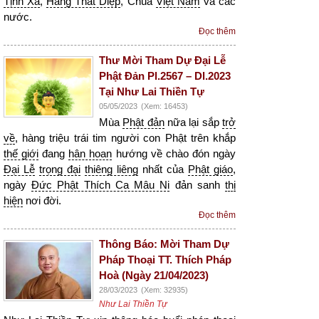
Tịnh Xá
,
Hang Thất Diệp
, Chùa
Việt Nam
và các
nước.
Đọc thêm
Thư Mời Tham Dự Đại Lễ
Phật Đản Pl.2567 – Dl.2023
Tại Như Lai Thiền Tự
05/05/2023
(Xem: 16453)
Mùa
Phật đản
nữa lại sắp
trở
về
, hàng triệu trái tim người con Phật trên khắp
thế giới
đang
hân hoan
hướng về chào đón ngày
Đại Lễ
trọng đại
thiêng liêng
nhất của
Phật giáo
,
ngày
Đức Phật Thích Ca Mâu Ni
đản sanh
thị
hiện
nơi đời.
Đọc thêm
Thông Báo: Mời Tham Dự
Pháp Thoại TT. Thích Pháp
Hoà (Ngày 21/04/2023)
28/03/2023
(Xem: 32935)
Như Lai Thiền Tự