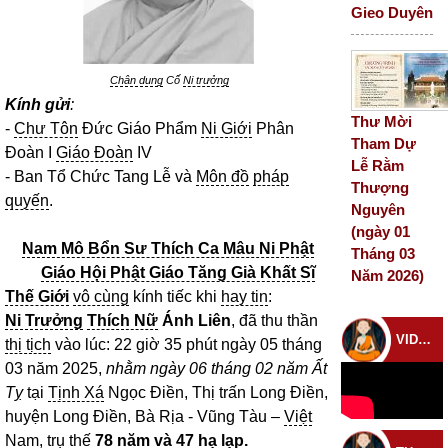
Gieo Duyên
Chân dung
Cố
Ni trưởng
Kính gửi
:
Thư Mời
-
Chư Tôn
Đức Giáo Phẩm
Ni Giới
Phân
Tham Dự
Đoàn I
Giáo Đoàn
IV
Lễ Rằm
- Ban Tổ Chức Tang Lễ và
Môn đồ
pháp
Thượng
quyến
.
Nguyên
(ngày 01
Nam Mô Bổn Sư Thích Ca Mâu Ni Phật
Tháng 03
Giáo Hội Phật Giáo Tăng Già Khất Sĩ
Năm 2026)
Thế Giới
vô cùng
kính tiếc khi
hay tin
:
Ni Trưởng
Thích Nữ
Ánh Liên
, đã thu thần
VIDEO CHÙA
thị tịch
vào lúc: 22 giờ 35 phút ngày 05 tháng
03 năm 2025,
nhằm ngày 06 tháng 02 năm Ất
Tỵ
tại
Tịnh Xá
Ngọc Điền, Thị trấn Long Điền,
huyện Long Điền, Bà Rịa - Vũng Tàu –
Việt
Nam
, trụ thế
78 năm và 47
hạ lạp
.