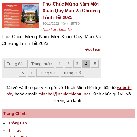
Thư Chúc Mừng Năm Mới
Xuân Quý Mão Và Chương
Trình Tết 2023
30/12/2022
(Xem: 15759)
Như Lai Thiền Tự
Thư
Chúc Mừng
Năm Mới Xuân Quý Mão Và
Chương Trình
Tết 2023
Đọc thêm
Trang đầu
Trang trước
1
2
3
4
5
6
7
Trang sau
Trang cuối
Bài vở và thư góp ý xin gởi về Thích Minh Hồi trực tiếp từ
website
này
hoặc email:
minhhoi@nhulaithientu.net
. Kính chúc quí vị: Vô
lượng an lành.
Trang Chính
Thông Báo
Tin Tức