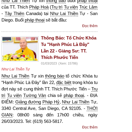
Như Lai Thiền
Tự xin
thông báo
buổi
pháp thoại
của TT. Thích
Pháp Hoà
(
Trụ trì
Tu viện
Trúc Lâm
-
Tây Thiên
Canada) tại
Như Lai Thiền
Tự - San
Diego. Buổi
pháp thoại
sẽ bắt đầu:
Đọc thêm
Thông Báo: Tổ Chức Khóa
Tu "Hạnh Phúc Là Đây"
Lần 22 - Giảng Sư: TT.
Thích Phước Tiến
01/03/2023
(Xem: 15786)
Như Lai Thiền Tự
Như Lai Thiền
Tự xin
thông báo
tổ chức Khóa tu
“Hạnh Phúc Là Đây” lần 22,
đặc biệt
trong khóa tu
đợt này sẽ cung thỉnh TT. Thích Phước Tiến –
Trụ
trì
Tu viện
Tường Vân
chia sẻ
pháp thoại
. - ĐỊA
ĐIỂM:
Giảng đường
Pháp Hỷ
,
Như Lai Thiền
Tự,
3340 Central Ave, San Diego, CA 92105. -
THỜI
GIAN
: 08h00 sáng đến 17h00 chiều, ngày
26/03/2023. Tel: (619) 563-5817.
Đọc thêm