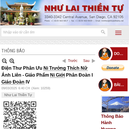
THÔNG BÁO
DONATE
Trước
Sau
Điện Thư Phân Ưu
Ni Trưởng
Thích Nữ
Ánh Liên - Giáo Phẩm
Ni Giới
Phân Đoàn I
Giáo Đoàn
IV
BÀI ĐĂNG MỚI
09/03/2025
6:40 CH
(Xem: 10259)
Như Lai Thiền Tự
Thông Báo
Hành
Hương –