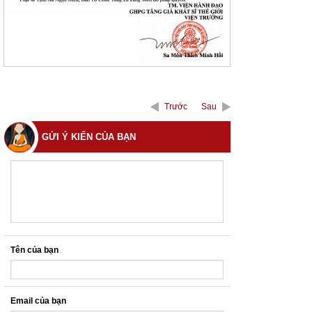
Trước
Sau
GỬI Ý KIẾN CỦA BẠN
Tên của bạn
Email của bạn