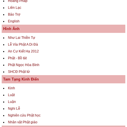
Hoằng Pháp
Liên Lạc
Bảo Trợ
English
Hình Ảnh
Như Lai Thiền Tự
Lễ Vía Phật A Di Đà
An Cư Kiết Hạ 2012
Phật - Bồ tát
Phật Ngọc Hòa Bình
SHCĐ Phật tử
Tam Tạng Kinh Điển
Kinh
Luật
Luận
Nghi Lễ
Nghiên cứu Phật học
Nhân vật Phật giáo