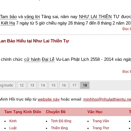
Tam bảo
và
vâng lời
Tăng sai, năm nay
NHƯ LAI THIỀN
TỰ đượ
Kiết Hạ
7 ngày từ 5 giờ chiều ngày 26 tháng 7 đến 8 tháng 2 năm 20
Đọc 
an Báo Hiếu tại Như Lai Thiền Tự
 chính chức
cử hành
Đại Lễ
Vu-Lan Phật Lịch 2558 - 2014 vào ngà
Đọc 
ng trước
12
13
14
15
16
17
18
Minh Hồi trực tiếp từ
website này
hoặc email:
minhhoi@nhulaithientu.ne
Tam Tạng Kinh Điển
Chuyên Đề
Văn Học
Kinh
Tịnh Độ tông
Trang Văn
Luật
Thiền tông
Trang Thơ