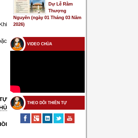
Dự Lễ Rằm
Thượng
Nguyên (ngày 01 Tháng 03 Năm
 Khi
2026)
oặc
VIDEO CHÙA
TỰ
THEO DÕI THIỀN TỰ
CHỦ
HỒI