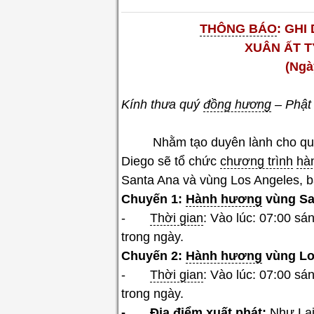
THÔNG BÁO
: GHI
XUÂN ẤT 
(Ngà
Kính thưa quý
đồng hương
– Phật 
Nhằm tạo duyên lành cho q
Diego sẽ tổ chức
chương trình
hà
Santa Ana và vùng Los Angeles, b
Chuyến 1:
Hành hương
vùng Sa
-
Thời gian
: Vào lúc: 07:00 sá
trong ngày.
Chuyến 2:
Hành hương
vùng Lo
-
Thời gian
: Vào lúc: 07:00 sá
trong ngày.
- Địa
điểm xuất phát
:
Như Lai