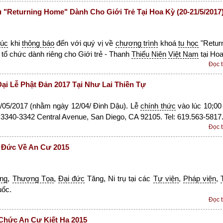
 "Returning Home" Dành Cho Giới Trẻ Tại Hoa Kỳ (20-21/5/2017
húc
khi
thông báo
đến với quý vị về
chương trình
khoá
tu học
"Retur
tổ chức dành riêng cho Giới trẻ - Thanh
Thiếu Niên
Việt Nam
tại Ho
Đọc 
i Lễ Phật Đản 2017 Tại Như Lai Thiền Tự
/05/2017 (nhằm ngày 12/04/ Đinh Dậu). Lễ
chính thức
vào lúc 10;0
3340-3342 Central Avenue, San Diego, CA 92105. Tel: 619.563-5817
Đọc 
 Đức Về An Cư 2015
ng
,
Thượng Tọa
,
Đại đức
Tăng, Ni trụ tại các
Tự viện
,
Pháp viện
,
uốc.
Đọc 
Chức An Cư Kiết Hạ 2015