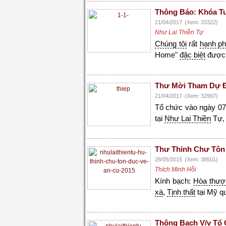
Thông Báo: Khóa Tu
21/04/2017
(Xem: 33322)
Như Lai Thiền Tự
Chúng tôi
rất
hạnh p
Home"
đặc biệt
được 
Thư Mời Tham Dự Đạ
21/04/2017
(Xem: 32997)
Tổ chức vào ngày 07
tại
Như Lai Thiền
Tự, 
Thư Thỉnh Chư Tôn
28/05/2015
(Xem: 38501)
Thích Minh Hồi
Kính bạch:
Hòa thượ
xá
,
Tịnh thất
tại Mỹ q
Thông Bạch V/v Tổ 