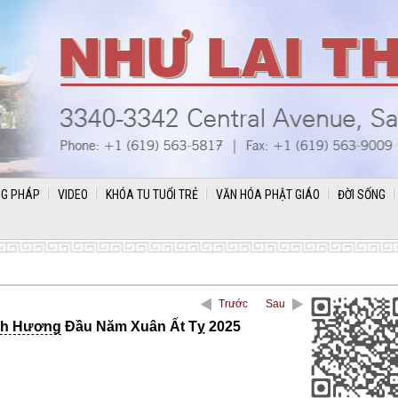
G PHÁP
VIDEO
KHÓA TU TUỔI TRẺ
VĂN HÓA PHẬT GIÁO
ĐỜI SỐNG
Trước
Sau
h Hương
Đầu Năm Xuân Ất Tỵ 2025