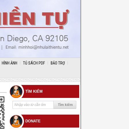
HÌNH ẢNH
TỦ SÁCH PDF
BẢO TRỢ
TÌM KIẾM
DONATE