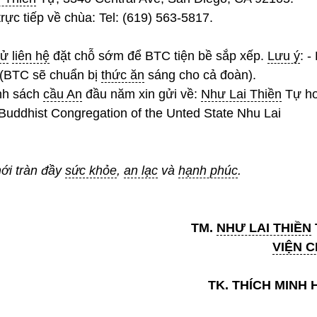
rực tiếp về chùa: Tel: (619) 563-5817.
tử
liên hệ
đặt chỗ sớm để BTC tiện bề sắp xếp.
Lưu ý
: -
 (BTC sẽ chuẩn bị
thức ăn
sáng cho cả đoàn).
nh sách
cầu An
đầu năm xin gửi về:
Như Lai Thiền
Tự h
Buddhist Congregation of the Unted State Nhu Lai
i tràn đầy
sức khỏe
,
an lạc
và
hạnh phúc
.
TM.
NHƯ LAI THIỀN
VIỆN 
TK. THÍCH MINH 