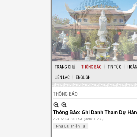
TRANG CHỦ
THÔNG BÁO
TIN TỨC
HOẰN
LIÊN LẠC
ENGLISH
THÔNG BÁO
Thông Báo
: Ghi Danh
Tham Dự
Hàn
26/11/2024
8:01 SA
(Xem: 11236)
Như Lai Thiền Tự