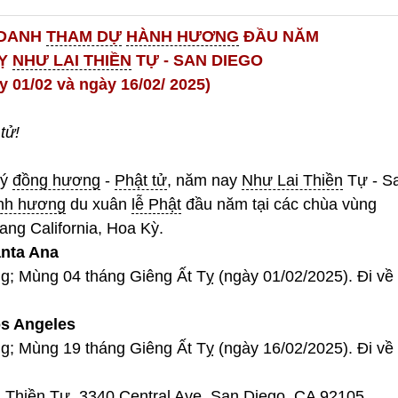
 DANH
THAM DỰ
HÀNH HƯƠNG
ĐẦU NĂM
TỴ
NHƯ LAI THIỀN
TỰ - SAN DIEGO
y 01/02 và ngày 16/02/ 2025)
tử!
uý
đồng hương
-
Phật tử
, năm nay
Như Lai Thiền
Tự - S
nh hương
du xuân
lễ Phật
đầu năm tại các chùa vùng
ang California, Hoa Kỳ.
nta Ana
ng; Mùng 04 tháng Giêng Ất Tỵ (ngày 01/02/2025). Đi về
s Angeles
ng; Mùng 19 tháng Giêng Ất Tỵ (ngày 16/02/2025). Đi về
 Thiền
Tự, 3340 Central Ave, San Diego, CA 92105.