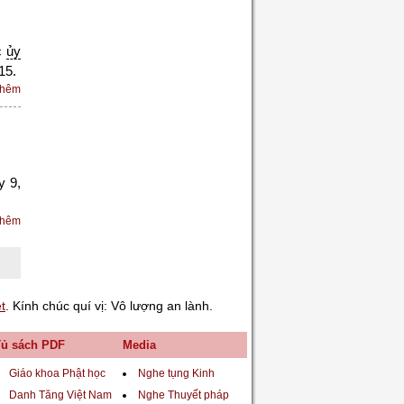
c
ủy
15.
thêm
y 9,
thêm
t
. Kính chúc quí vị: Vô lượng an lành.
Tủ sách PDF
Media
Giáo khoa Phật học
Nghe tụng Kinh
Danh Tăng Việt Nam
Nghe Thuyết pháp