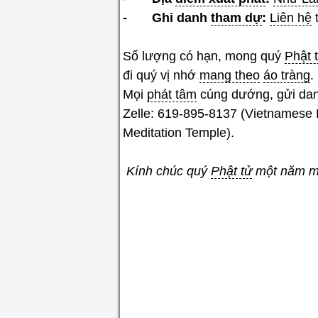
- Ghi danh
tham dự
:
Liên hệ
t
Số lượng có hạn, mong quý
Phật 
đi quý vị nhớ
mang theo
áo tràng
.
Mọi
phát tâm
cúng dướng, gửi da
Zelle: 619-895-8137 (Vietnamese 
Meditation Temple).
Kính chúc quý
Phật tử
một năm mớ