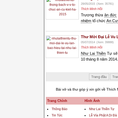
28/05/2015
(Xem: 35781)
Thích Minh Hồi
Trượng thừa
ân đức
nhiệm
tổ chức
An Cư 
Thư Mời Đại Lễ Vu L
05/07/2014
(Xem: 39888)
Thích Minh Hồi
Như Lai Thiền
Tự sẽ
10 tháng 8 năm 2014.
Trang đầu
Tra
Bài vở và thư góp ý xin gởi về Thích 
Trang Chính
Hình Ảnh
Thông Báo
Như Lai Thiền Tự
Tin Tức
Lễ Vía Phật A Di Đà