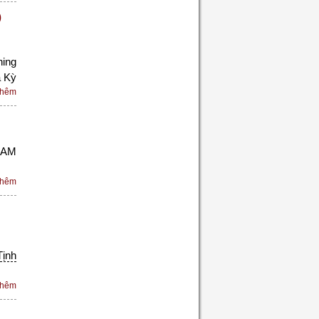
)
ning
a Kỳ
thêm
0 AM
.
thêm
Tịnh
thêm