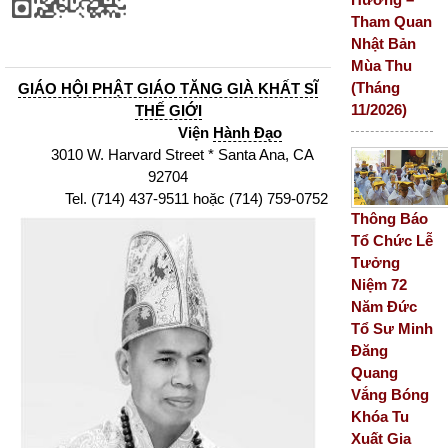
Tham Quan
Nhật Bản
Mùa Thu
(Tháng
GIÁO HỘI PHẬT GIÁO TĂNG GIÀ KHẤT SĨ
11/2026)
THẾ GIỚI
Viện
Hành Đạo
3010 W. Harvard Street * Santa Ana, CA
92704
Tel. (714) 437-9511 hoặc (714) 759-0752
Thông Báo
Tổ Chức Lễ
Tưởng
Niệm 72
Năm Đức
Tổ Sư Minh
Đăng
Quang
Vắng Bóng
Khóa Tu
Xuất Gia