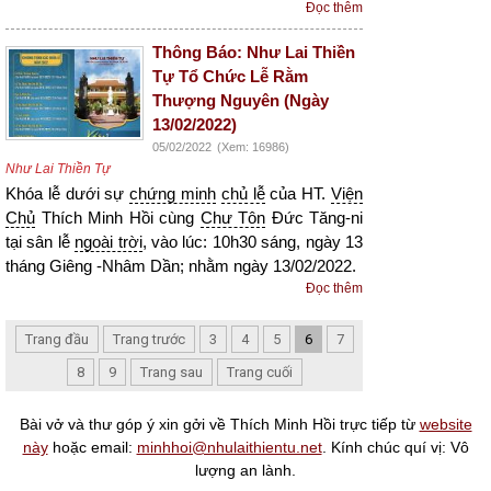
Đọc thêm
Thông Báo: Như Lai Thiền
Tự Tổ Chức Lễ Rằm
Thượng Nguyên (Ngày
13/02/2022)
05/02/2022
(Xem: 16986)
Như Lai Thiền Tự
Khóa lễ dưới sự
chứng minh
chủ lễ
của HT.
Viện
Chủ
Thích Minh Hồi cùng
Chư Tôn
Đức Tăng-ni
tại sân lễ
ngoài trời
, vào lúc: 10h30 sáng, ngày 13
tháng Giêng -Nhâm Dần; nhằm ngày 13/02/2022.
Đọc thêm
Trang đầu
Trang trước
3
4
5
6
7
8
9
Trang sau
Trang cuối
Bài vở và thư góp ý xin gởi về Thích Minh Hồi trực tiếp từ
website
này
hoặc email:
minhhoi@nhulaithientu.net
. Kính chúc quí vị: Vô
lượng an lành.