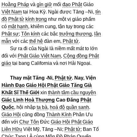
Hoằng Pháp
và
gìn giữ
mối
đạo Phật
Giáo
Việt Nam
tại Hoa Kỳ. Ngài được Tăng –Ni,
tín
đồ
Phật tử
kính trọng
như một vị giáo phẩm
có
mật hạnh
, khiêm cung, tận tụy trong các
Phật sự
;
Tôn kính
các bậc
trưởng thượng
,
lân
mẫn
với các
thế hệ
đàn em,
Phật tử
.
Sự ra đi của Ngài là niềm mất mát to lớn
đối với
Phật Giáo Việt Nam
,
Cộng đồng
Phật
giáo
tại bang California và nơi Hải Ngoại.
Thay mặt Tăng -Ni,
Phật tử
. Nay, Viện
Hành Đạo
Giáo Hội Phật Giáo Tăng Già
Khất Sĩ Thế Giới
xin
thành tâm
cầu nguyện
Giác Linh
Hoà Thượng
Cao Đăng
Phật
Quốc
, hội nhập
ta bà
,
hoá độ
quần sanh
.
Giáo Hội
cũng đồng
Thành Kính
Phân Ưu
đến với
Chư Tôn
Đức
Giáo Hội Phật Giáo
Liên Hữu
Việt Mỹ, Tăng –Ni;
Phật tử
; Ban Tổ
Chức Tang Lễ cùng
Môn Đồ
Pháp Quyến
.