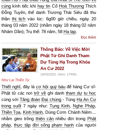
cùng
kính tiếc khi
hay tin
Cố
Hoà Thượng
Thích
Đỗng Tuyên, thế danh Trương Thái Siêu đã thu
thần
thị tịch
vào lúc: 6g00 giờ chiều, ngày 20
tháng 03 năm 2022 (nhằm ngày 18 tháng 02 năm
Nhâm Dần); Trụ thế: 78 năm, 58
Hạ lạp
.
Đọc thêm
Thông Báo: Về Việc Mời
Phật Tử Ghi Danh Tham
Dự Tùng Hạ Trong Khóa
An Cư 2022
18/03/2022
(Xem: 17495)
Như Lai Thiền Tự
Thiết nghĩ
, đây là
cơ hội quý báu
để hàng Cư sĩ-
Phật tử các nơi
trở về
ghi danh
tham dự
tu học
cùng với
Tăng đoàn
Đại chúng
- Tùng
Hạ An Cư
trong suốt
7 ngày như:
Tụng Kinh
,
Nghe Pháp
,
Thiền Tọa
,
Kinh Hành
, Dùng Cơm Chánh Niệm…
nhằm gieo trồng
thiện căn
nhiều đời trong
Phật
pháp
,
thực tập
đời sống
phạm hạnh
của người