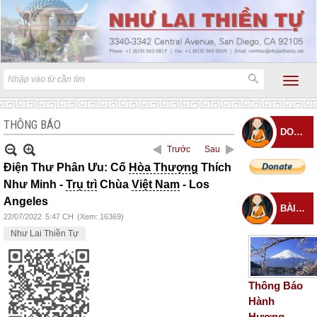
THÔNG BÁO
DONATE
Trước
Sau
Điện Thư Phân Ưu: Cố
Hòa Thượng
Thích
Như Minh -
Trụ trì
Chùa
Việt Nam
- Los
Angeles
BÀI ĐĂNG MỚI
22/07/2022
5:47 CH
(Xem: 16369)
Như Lai Thiền Tự
Thông Báo
Hành
Hương –