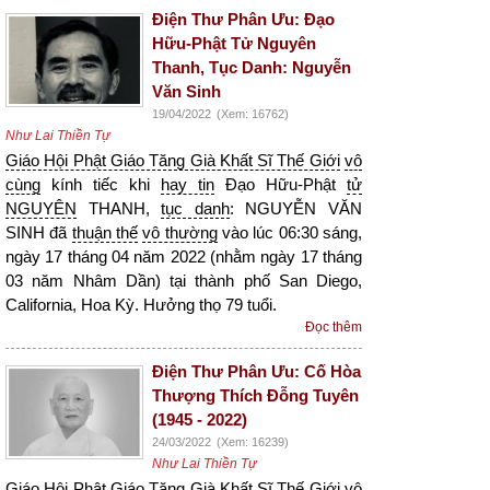
Điện Thư Phân Ưu: Đạo
Hữu-Phật Tử Nguyên
Thanh, Tục Danh: Nguyễn
Văn Sinh
19/04/2022
(Xem: 16762)
Như Lai Thiền Tự
Giáo Hội Phật Giáo Tăng Già Khất Sĩ Thế Giới
vô
cùng
kính tiếc khi
hay tin
Đạo Hữu-Phật
tử
NGUYÊN
THANH,
tục danh
: NGUYỄN VĂN
SINH đã
thuận thế
vô thường
vào lúc 06:30 sáng,
ngày 17 tháng 04 năm 2022 (nhằm ngày 17 tháng
03 năm Nhâm Dần) tại thành phố San Diego,
California, Hoa Kỳ. Hưởng thọ 79 tuổi.
Đọc thêm
Điện Thư Phân Ưu: Cố Hòa
Thượng Thích Đỗng Tuyên
(1945 - 2022)
24/03/2022
(Xem: 16239)
Như Lai Thiền Tự
Giáo Hội Phật Giáo Tăng Già Khất Sĩ Thế Giới
vô