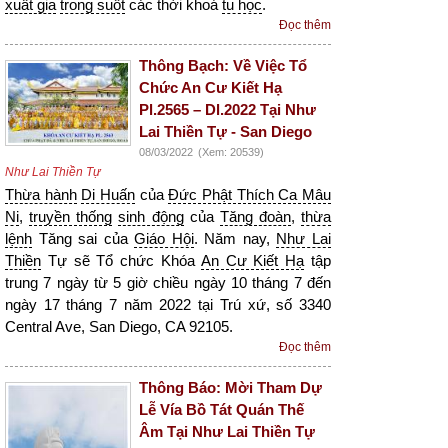
xuất gia
trong suốt
các thời khoá
tu học
.
Đọc thêm
Thông Bạch: Về Việc Tổ
Chức An Cư Kiết Hạ
Pl.2565 – Dl.2022 Tại Như
Lai Thiền Tự - San Diego
08/03/2022
(Xem: 20539)
Như Lai Thiền Tự
Thừa hành
Di Huấn
của
Đức Phật Thích Ca Mâu
Ni
,
truyền thống
sinh động
của
Tăng đoàn
,
thừa
lệnh
Tăng sai của
Giáo Hội
. Năm nay,
Như Lai
Thiền
Tự sẽ Tổ chức Khóa
An Cư Kiết Hạ
tập
trung 7 ngày từ 5 giờ chiều ngày 10 tháng 7 đến
ngày 17 tháng 7 năm 2022 tại Trú xứ, số 3340
Central Ave, San Diego, CA 92105.
Đọc thêm
Thông Báo: Mời Tham Dự
Lễ Vía Bồ Tát Quán Thế
Âm Tại Như Lai Thiền Tự