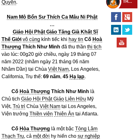
THEO DÕI THIỀN TỰ
Quyến
.
Nam Mô Bổn Sư Thích Ca Mâu Ni Phật
…
Giáo Hội Phật Giáo Tăng Già Khất Sĩ
Thế Giới
vô cùng
kính tiếc khi
hay tin
Cố
Hoà
Thượng
Thích Như Minh
đã thu thần
thị tịch
vào lúc: 00g20 giờ chiều, ngày 19 tháng 07
năm 2022 (nhằm ngày 21 tháng 06 năm
Nhâm Dần) tại Chùa
Việt Nam
, Los Angeles,
California, Trụ thế:
69 năm
,
45
Hạ lạp
.
Cố
Hoà Thượng
Thích Như Minh
là
Chủ tịch
Giáo Hội Phật Giáo
Liên Hữu
Mỹ
Việt,
Trú trì
Chùa
Việt Nam
tại Los Angeles,
Viện trưởng
Thiền viện
Thiên Ân
tại Atlanta.
Cố
Hòa Thượng
là một bậc
Tòng Lâm
Thạch Trụ
, cả
một đời
hy hiến cho
sự nghiệp