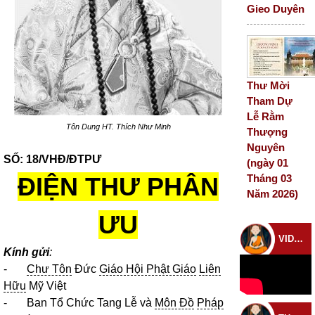
Gieo Duyên
Thư Mời
Tham Dự
Lễ Rằm
Tôn Dung HT. Thích Như Minh
Thượng
Nguyên
SỐ: 18/VHĐ/ĐTPƯ
(ngày 01
ĐIỆN THƯ PHÂN
Tháng 03
Năm 2026)
ƯU
VIDEO CHÙA
Kính gửi
:
-
Chư Tôn
Đức
Giáo Hội Phật Giáo
Liên
Hữu
Mỹ Việt
- Ban Tổ Chức Tang Lễ và
Môn Đồ
Pháp