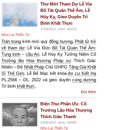
Thư Mời Tham Dự Lễ Vía
Bồ Tát Quán Thế Âm, Lễ
Húy Kỵ, Gieo Duyên Trì
Bình Khất Thực
17/06/2022
(Xem: 16213)
Như Lai Thiền Tự
Trân trọng
kính mời quý
đồng hương
,
Phật tử
trở
về
tham dự
: Lễ Vía Đức
Bồ Tát Quán Thế Âm
:
Tụng kinh
–
cầu An
. Lễ Húy Kỵ Tưởng Niệm Cố
Trưởng lão
Hòa thượng
Pháp sư
Thích Giác
Nhiên – Đệ
Nhất Pháp
Chủ GHPG
Tăng Già
Khất
Sĩ
Thế Giới
. Lễ Bế Mạc kết khóa
An cư Kiết Hạ
PL.2566 – DL. 2022 và gieo duyên
cúng dường
Trì bình
khất thực
.
Đọc thêm
Điện Thư Phân Ưu: Cố
Trưởng Lão Hòa Thượng
Thích Giác Thanh
22/05/2022
(Xem: 16469)
Như Lai Thiền Tự