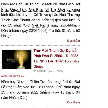
Nam Mô Bổn Sư Thích Ca Mâu Ni Phật
Giáo Hội
Phật Giáo Tăng Già Khất Sĩ Thế Giới
vô cùng
kính tiếc khi
hay tin
Cố
Trưởng Lão
Hoà Thượng
Thích Giác Thanh đã thu thần
thị tịch
vào lúc: 15
giờ 15 phút (Giờ
Việt Nam
) ngày 20/04/Nhâm
Dần (nhằm ngày 20/05/2022) Trụ thế: 81 năm, 53
Hạ lạp
.
Đọc thêm
Thư Mời Tham Dự Đại Lễ
Phật Đản Pl.2566 – Dl.2022
Tại Như Lai Thiền Tự - San
Diego
26/04/2022
(Xem: 18880)
Như Lai Thiền Tự
Năm nay
Như Lai Thiền
Tự
trân trọng
tổ chức
Đại
Lễ
Phật Đản
; vào lúc 10:00 sáng, Chủ Nhật ngày
15 tháng 05 năm 2022 (nhằm ngày 15 tháng 04
năm Nhâm Dần).
Đọc thêm