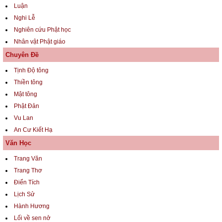
Luận
Nghi Lễ
Nghiên cứu Phật học
Nhân vật Phật giáo
Chuyên Đề
Tịnh Độ tông
Thiền tông
Mật tông
Phật Đản
Vu Lan
An Cư Kiết Hạ
Văn Học
Trang Văn
Trang Thơ
Điển Tích
Lịch Sử
Hành Hương
Lối về sen nở