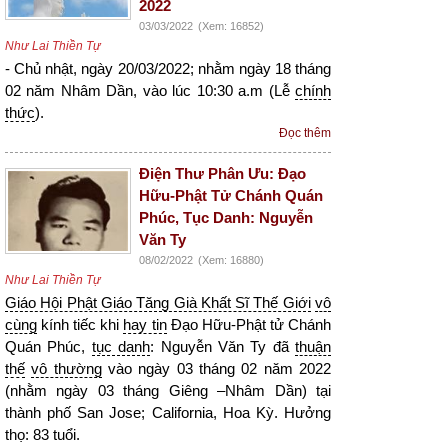
2022
03/03/2022
(Xem: 16852)
Như Lai Thiền Tự
- Chủ nhật, ngày 20/03/2022; nhằm ngày 18 tháng
02 năm Nhâm Dần, vào lúc 10:30 a.m (Lễ
chính
thức
).
Đọc thêm
Điện Thư Phân Ưu: Đạo
Hữu-Phật Tử Chánh Quán
Phúc, Tục Danh: Nguyễn
Văn Ty
08/02/2022
(Xem: 16880)
Như Lai Thiền Tự
Giáo Hội Phật Giáo Tăng Già Khất Sĩ Thế Giới
vô
cùng
kính tiếc khi
hay tin
Đạo Hữu-Phật tử Chánh
Quán Phúc,
tục danh
: Nguyễn Văn Ty đã
thuận
thế
vô thường
vào ngày 03 tháng 02 năm 2022
(nhằm ngày 03 tháng Giêng –Nhâm Dần) tại
thành phố San Jose; California, Hoa Kỳ. Hưởng
thọ: 83 tuổi.