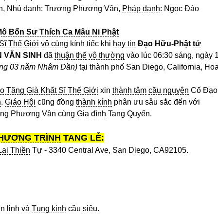
h, Nhủ danh: Trương Phương Vân,
Pháp danh
: Ngọc Đào
ô Bổn Sư Thích Ca Mâu Ni Phật
Sĩ Thế Giới
vô cùng
kính tiếc khi
hay tin
Đạo Hữu-Phật
tử
 VĂN SINH
đã
thuận thế
vô thường
vào lúc 06:30 sáng, ngày 
áng 03 năm Nhâm Dần)
tại thành phố San Diego, California, Ho
o Tăng Già Khất Sĩ Thế Giới
xin
thành tâm
cầu nguyện
Cố Đạo
h
.
Giáo Hội
cũng đồng
thành kính
phân ưu sâu sắc đến với
ơng Phương Vân cùng
Gia đình
Tang Quyến.
HƯƠNG TRÌNH
TANG LỄ:
ai Thiền
Tự - 3340 Central Ave, San Diego, CA92105.
ến linh và
Tụng kinh
cầu siêu.