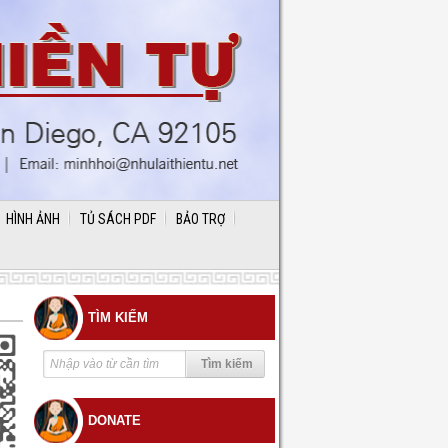
HÌNH ẢNH
TỦ SÁCH PDF
BẢO TRỢ
TÌM KIẾM
DONATE