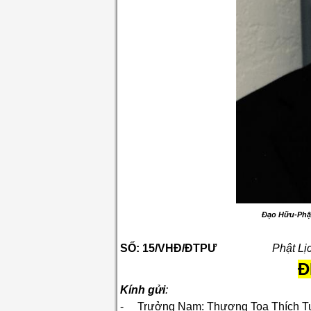
Đạo Hữu-Ph
SỐ: 15/VHĐ/ĐTPƯ
Phật Lị
Đ
Kính gửi
:
- Trưởng Nam:
Thượng Toạ
Thích T