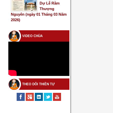
Dự Lễ Rằm
Thượng
Nguyên (ngày 01 Tháng 03 Năm
2026)
VIDEO CHÙA
THEO DÕI THIỀN TỰ