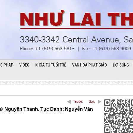
G PHÁP
VIDEO
KHÓA TU TUỔI TRẺ
VĂN HÓA PHẬT GIÁO
ĐỜI SỐNG
Trước
Sau
ử Nguyên
Thanh,
Tục Danh
: Nguyễn Văn