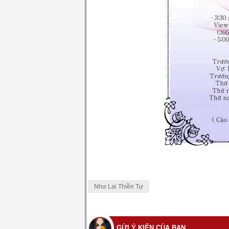
Như Lai Thiền Tự
GỬI Ý KIẾN CỦA BẠN