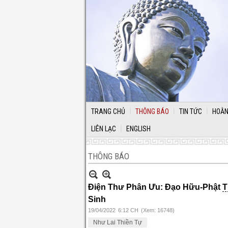
TRANG CHỦ
THÔNG BÁO
TIN TỨC
HOẰN
LIÊN LẠC
ENGLISH
THÔNG BÁO
Điện Thư Phân Ưu: Đạo Hữu-Phật
T
Sinh
19/04/2022
6:12 CH
(Xem: 16748)
Như Lai Thiền Tự