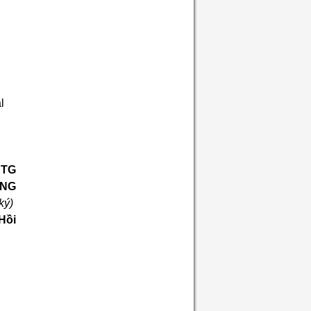
l
TG
NG
ký)
Hồi