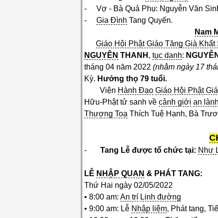
- Vợ - Bà Quả Phụ: Nguyễn Văn Sin
-
Gia Đình
Tang Quyến.
Nam M
Giáo Hội Phật Giáo Tăng Già Khất 
NGUYÊN
THANH
,
tục danh
:
NGUYỄN
tháng 04 năm 2022
(nhằm ngày 17 th
Kỳ.
Hưởng thọ 79 tuổi.
Viện
Hành Đạo
Giáo Hội Phật Giá
Hữu-Phật tử sanh về
cảnh giới
an làn
Thượng Toạ
Thích Tuệ Hạnh, Bà Trư
C
-
Tang Lễ được tổ chức tại:
Như L
LỄ
NHẬP QUAN
& PHÁT TANG:
Thứ Hai ngày 02/05/2022
• 8:00 am:
An trí
Linh đường
• 9:00 am: Lễ
Nhập liệm
, Phát tang, Ti