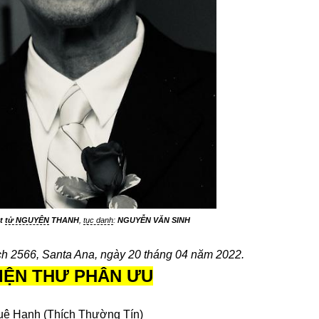
ật
tử NGUYÊN
THANH
,
tục danh
:
NGUYỄN VĂN SINH
ch 2566, Santa Ana, ngày 20 tháng 04 năm 2022.
IỆN THƯ PHÂN ƯU
uệ Hạnh (Thích Thường Tín)