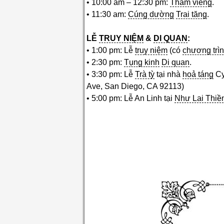
• 10:00 am – 12:30 pm:
Thăm viếng
.
• 11:30 am:
Cúng dường
Trai tăng
.
LỄ
TRUY NIỆM
&
DI QUAN
:
• 1:00 pm: Lễ
truy niệm
(có
chương trì
• 2:30 pm:
Tụng kinh
Di quan
.
• 3:30 pm: Lễ
Trà tỳ
tại nhà
hoả táng
Cy
Ave, San Diego, CA 92113)
• 5:00 pm: Lễ An Linh tại
Như Lai Thiề