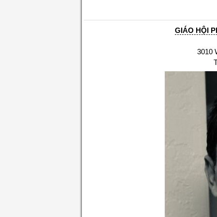
GIÁO HỘI P
3010 W. H
Tel. (7