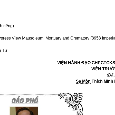
nh
riêng).
press View Mausoleum, Mortuary and Crematory (3953 Imperia
n
Tự.
VIỆN
HÀNH ĐẠO
GHPGTGKS
VIỆN TRƯỞ
(Đã 
Sa Môn
Thích Minh 