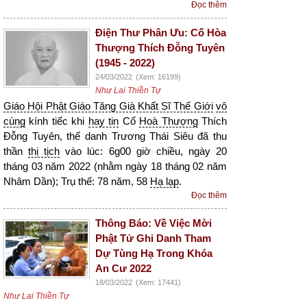
Đọc thêm
Điện Thư Phân Ưu: Cố Hòa
Thượng Thích Đỗng Tuyên
(1945 - 2022)
24/03/2022
(Xem: 16199)
Như Lai Thiền Tự
Giáo Hội Phật Giáo Tăng Già Khất Sĩ Thế Giới
vô
cùng
kính tiếc khi
hay tin
Cố
Hoà Thượng
Thích
Đỗng Tuyên, thế danh Trương Thái Siêu đã thu
thần
thị tịch
vào lúc: 6g00 giờ chiều, ngày 20
tháng 03 năm 2022 (nhằm ngày 18 tháng 02 năm
Nhâm Dần); Trụ thế: 78 năm, 58
Hạ lạp
.
Đọc thêm
Thông Báo: Về Việc Mời
Phật Tử Ghi Danh Tham
Dự Tùng Hạ Trong Khóa
An Cư 2022
18/03/2022
(Xem: 17441)
Như Lai Thiền Tự