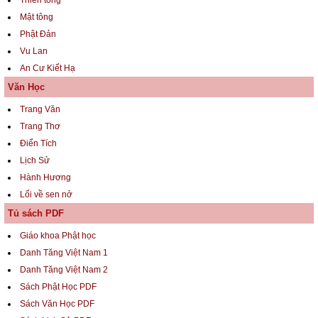
Thiền tông
Mật tông
Phật Đản
Vu Lan
An Cư Kiết Hạ
Văn Học
Trang Văn
Trang Thơ
Điển Tích
Lịch Sử
Hành Hương
Lối về sen nở
Tủ sách PDF
Giáo khoa Phật học
Danh Tăng Việt Nam 1
Danh Tăng Việt Nam 2
Sách Phật Học PDF
Sách Văn Học PDF