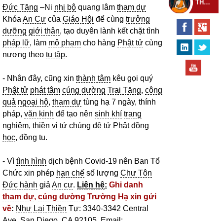
THEO DÕI THIỀN TỰ
Đức Tăng
–Ni
nhị bộ
quang lâm
tham dự
Khóa
An Cư
của
Giáo Hội
để cùng
trưởng
dưỡng
giới thân
, tạo duyên lành kết chặt tình
pháp lữ
, làm
mô phạm
cho hàng
Phật tử
cùng
nương theo
tu tập
.
- Nhân đây, cũng xin
thành tâm
kêu gọi quý
Phật tử
phát tâm
cúng dường
Trai Tăng
,
công
quả
ngoại hộ
,
tham dự
tùng hạ 7 ngày, thính
pháp,
văn kinh
để tạo nên
sinh khí
trang
nghiêm
,
thiền vị
tứ chúng
đệ tử
Phật
đồng
học
, đồng tu.
- Vì
tình hình
dịch bệnh Covid-19 nên Ban Tổ
Chức xin phép
hạn chế
số lượng
Chư Tôn
Đức hành
giả
An cư
.
Liên hệ
:
Ghi danh
tham dự
,
cúng dường
Trường Hạ xin gửi
về
:
Như Lai Thiền
Tự: 3340-3342 Central
Ave, San Diego, CA 92105. Email: