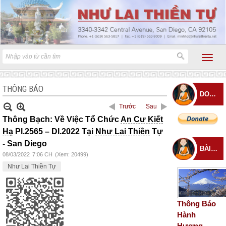
THÔNG BÁO
DONATE
Trước
Sau
Thông Bạch: Về Việc Tổ Chức
An Cư Kiết
Hạ
Pl.2565 – Dl.2022 Tại
Như Lai Thiền
Tự
- San Diego
BÀI ĐĂNG MỚI
08/03/2022
7:06 CH
(Xem: 20499)
Như Lai Thiền Tự
Thông Báo
Hành
Hương –