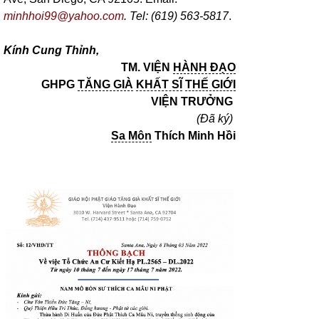
minhhoi99@yahoo.com
. Tel: (619) 563-5817
.
Kính Cung Thỉnh,
TM. VIỆN
HÀNH ĐẠO
GHPG
TĂNG GIÀ
KHẤT SĨ
THẾ GIỚI
VIỆN TRƯỞNG
(Đã ký)
Sa Môn
Thích Minh Hồi