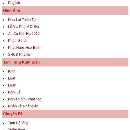
English
Hình Ảnh
Như Lai Thiền Tự
Lễ Vía Phật A Di Đà
An Cư Kiết Hạ 2012
Phật - Bồ tát
Phật Ngọc Hòa Bình
SHCĐ Phật tử
Tam Tạng Kinh Điển
Kinh
Luật
Luận
Nghi Lễ
Nghiên cứu Phật học
Nhân vật Phật giáo
Chuyên Đề
Tịnh Độ tông