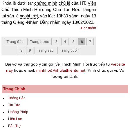
Khóa lễ dưới sự
chứng minh
chủ lễ
của HT.
Viện
Chủ
Thích Minh Hồi cùng
Chư Tôn
Đức Tăng-ni
tại sân lễ
ngoài trời
, vào lúc: 10h30 sáng, ngày 13
tháng Giêng -Nhâm Dần; nhằm ngày 13/02/2022.
Đọc thêm
Trang đầu
Trang trước
3
4
5
6
7
8
9
Trang sau
Trang cuối
Bài vở và thư góp ý xin gởi về Thích Minh Hồi trực tiếp từ
website
này
hoặc email:
minhhoi@nhulaithientu.net
. Kính chúc quí vị: Vô
lượng an lành.
Trang Chính
Thông Báo
Tin Tức
Hoằng Pháp
Liên Lạc
Bảo Trợ