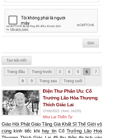
Tạo bài viết
Trang đầu
Trang trước
3
4
5
6
7
8
9
Trang sau
Trang cuối
Điện Thư Phân Ưu: Cố
Trưởng Lão Hòa Thượng
Thích Giác Lai
27/06/2022
(Xem: 16225)
Như Lai Thiền Tự
Giáo Hội Phật Giáo Tăng Già Khất Sĩ Thế Giới
vô
cùng
kính tiếc khi
hay tin
Cố
Trưởng Lão
Hoà
Thượng
Thích Giác Lai đã thu thần
thị tịch
vào