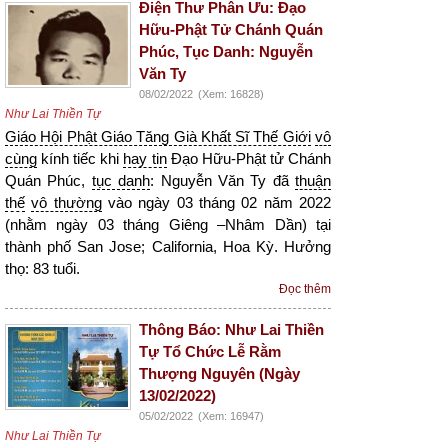
Điện Thư Phân Ưu: Đạo
Hữu-Phật Tử Chánh Quán
Phúc, Tục Danh: Nguyễn
Văn Ty
08/02/2022
(Xem: 16828)
Như Lai Thiền Tự
Giáo Hội Phật Giáo Tăng Già Khất Sĩ Thế Giới
vô
cùng
kính tiếc khi
hay tin
Đạo Hữu-Phật tử Chánh
Quán Phúc,
tục danh
: Nguyễn Văn Ty đã
thuận
thế
vô thường
vào ngày 03 tháng 02 năm 2022
(nhằm ngày 03 tháng Giêng –Nhâm Dần) tại
thành phố San Jose; California, Hoa Kỳ. Hưởng
thọ: 83 tuổi.
Đọc thêm
Thông Báo: Như Lai Thiền
Tự Tổ Chức Lễ Rằm
Thượng Nguyên (Ngày
13/02/2022)
05/02/2022
(Xem: 16947)
Như Lai Thiền Tự