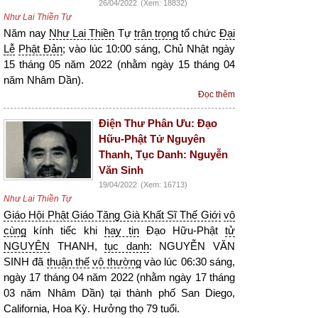
26/04/2022
(Xem: 18832)
Như Lai Thiền Tự
Năm nay
Như Lai Thiền
Tự
trân trọng
tổ chức
Đại
Lễ
Phật Đản
; vào lúc 10:00 sáng, Chủ Nhật ngày
15 tháng 05 năm 2022 (nhằm ngày 15 tháng 04
năm Nhâm Dần).
Đọc thêm
Điện Thư Phân Ưu: Đạo
Hữu-Phật Tử Nguyên
Thanh, Tục Danh: Nguyễn
Văn Sinh
19/04/2022
(Xem: 16713)
Như Lai Thiền Tự
Giáo Hội Phật Giáo Tăng Già Khất Sĩ Thế Giới
vô
cùng
kính tiếc khi
hay tin
Đạo Hữu-Phật
tử
NGUYÊN
THANH,
tục danh
: NGUYỄN VĂN
SINH đã
thuận thế
vô thường
vào lúc 06:30 sáng,
ngày 17 tháng 04 năm 2022 (nhằm ngày 17 tháng
03 năm Nhâm Dần) tại thành phố San Diego,
California, Hoa Kỳ. Hưởng thọ 79 tuổi.