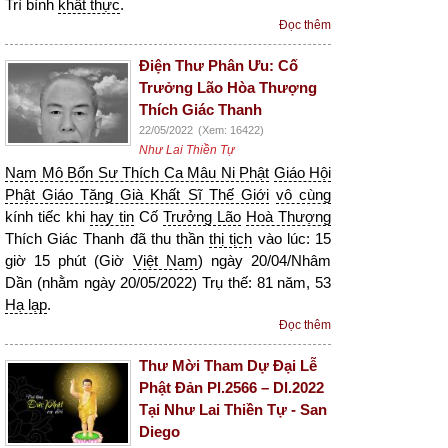
Trì bình
khất thực
.
Đọc thêm
Điện Thư Phân Ưu: Cố
Trưởng Lão Hòa Thượng
Thích Giác Thanh
22/05/2022
(Xem: 16422)
Như Lai Thiền Tự
Nam Mô Bổn Sư Thích Ca Mâu Ni Phật
Giáo Hội
Phật Giáo Tăng Già Khất Sĩ Thế Giới
vô cùng
kính tiếc khi
hay tin
Cố
Trưởng Lão
Hoà Thượng
Thích Giác Thanh đã thu thần
thị tịch
vào lúc: 15
giờ 15 phút (Giờ
Việt Nam
) ngày 20/04/Nhâm
Dần (nhằm ngày 20/05/2022) Trụ thế: 81 năm, 53
Hạ lạp
.
Đọc thêm
Thư Mời Tham Dự Đại Lễ
Phật Đản Pl.2566 – Dl.2022
Tại Như Lai Thiền Tự - San
Diego