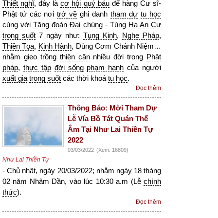
Thiết nghĩ
, đây là
cơ hội quý báu
để hàng Cư sĩ-
Phật tử các nơi
trở về
ghi danh
tham dự
tu học
cùng với
Tăng đoàn
Đại chúng
- Tùng
Hạ An Cư
trong suốt
7 ngày như:
Tụng Kinh
,
Nghe Pháp
,
Thiền Tọa
,
Kinh Hành
, Dùng Cơm Chánh Niệm…
nhằm gieo trồng
thiện căn
nhiều đời trong
Phật
pháp
,
thực tập
đời sống
phạm hạnh
của người
xuất gia
trong suốt
các thời khoá
tu học
.
Đọc thêm
Thông Báo: Mời Tham Dự
Lễ Vía Bồ Tát Quán Thế
Âm Tại Như Lai Thiền Tự
2022
03/03/2022
(Xem: 16809)
Như Lai Thiền Tự
- Chủ nhật, ngày 20/03/2022; nhằm ngày 18 tháng
02 năm Nhâm Dần, vào lúc 10:30 a.m (Lễ
chính
thức
).
Đọc thêm