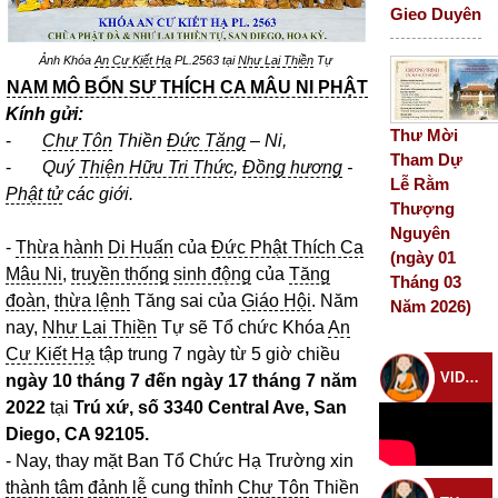
Gieo Duyên
Ảnh Khóa
An Cư Kiết Hạ
PL.2563 tại
Như Lai Thiền
Tự
NAM MÔ BỔN SƯ THÍCH CA MÂU NI PHẬT
Kính gửi:
Thư Mời
-
Chư Tôn
Thiền
Đức Tăng
– Ni,
Tham Dự
-
Quý
Thiện Hữu Tri Thức
,
Đồng hương
-
Lễ Rằm
Phật tử
các giới.
Thượng
Nguyên
-
Thừa hành
Di Huấn
của
Đức Phật Thích Ca
(ngày 01
Mâu Ni
,
truyền thống
sinh động
của
Tăng
Tháng 03
đoàn
,
thừa lệnh
Tăng sai của
Giáo Hội
. Năm
Năm 2026)
nay,
Như Lai Thiền
Tự sẽ Tổ chức Khóa
An
Cư Kiết Hạ
tập trung 7 ngày từ 5 giờ chiều
VIDEO CHÙA
ngày 10 tháng 7 đến ngày 17 tháng 7 năm
2022
tại
Trú xứ, số 3340 Central Ave, San
Diego, CA 92105.
- Nay, thay mặt Ban Tổ Chức Hạ Trường xin
thành tâm
đảnh lễ
cung thỉnh
Chư Tôn
Thiền