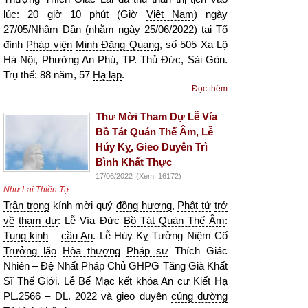
lúc: 20 giờ 10 phút (Giờ
Việt Nam
) ngày
27/05/Nhâm Dần (nhằm ngày 25/06/2022) tại Tổ
đình
Pháp viện
Minh Đăng Quang
, số 505 Xa Lộ
Hà Nội, Phường An Phú, TP. Thủ Đức, Sài Gòn.
Trụ thế: 88 năm, 57
Hạ lạp
.
Đọc thêm
Thư Mời Tham Dự Lễ Vía
Bồ Tát Quán Thế Âm, Lễ
Húy Kỵ, Gieo Duyên Trì
Bình Khất Thực
17/06/2022
(Xem: 16172)
Như Lai Thiền Tự
Trân trọng
kính mời quý
đồng hương
,
Phật tử
trở
về
tham dự
: Lễ Vía Đức
Bồ Tát Quán Thế Âm
:
Tụng kinh
–
cầu An
. Lễ Húy Kỵ Tưởng Niệm Cố
Trưởng lão
Hòa thượng
Pháp sư
Thích Giác
Nhiên – Đệ
Nhất Pháp
Chủ GHPG
Tăng Già
Khất
Sĩ
Thế Giới
. Lễ Bế Mạc kết khóa
An cư Kiết Hạ
PL.2566 – DL. 2022 và gieo duyên
cúng dường