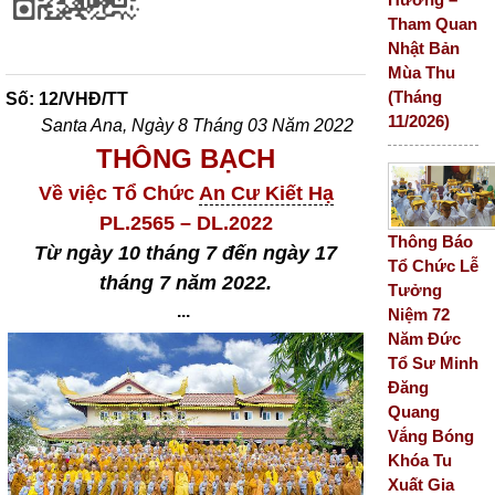
Tham Quan
Nhật Bản
Mùa Thu
(Tháng
Số: 12/VHĐ/TT
11/2026)
Santa Ana, Ngày 8 Tháng 03 Năm 2022
THÔNG BẠCH
Về việc Tổ Chức
An Cư Kiết Hạ
PL.2565 – DL.2022
Thông Báo
Từ ngày 10 tháng 7 đến ngày 17
Tổ Chức Lễ
tháng 7 năm 2022.
Tưởng
...
Niệm 72
Năm Đức
Tổ Sư Minh
Đăng
Quang
Vắng Bóng
Khóa Tu
Xuất Gia