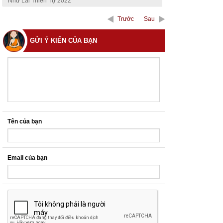
Như Lai Thiền Tự 2022
Trước
Sau
GỬI Ý KIẾN CỦA BẠN
Tên của bạn
Email của bạn