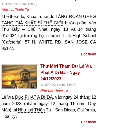
11/12/2023
(Xem: 17833)
Như Lai Thiền Tự
Thể theo đó, Khoá Tu sẽ do
TĂNG ĐOÀN
GHPG
TĂNG GIÀ
KHẤT SĨ
THẾ GIỚI
hướng dẫn, vào
Thứ Bảy – Chủ Nhật, ngày 13 và 14 tháng
01/2024 tại trường học: James Lick High School
(Cafeteria); 57 N. WHITE RD, SAN JOSE CA
95127.
Đọc thêm
Thư Mời Tham Dự Lễ Vía
Phật A Di Đà - Ngày
24/12/2023
11/12/2023
(Xem: 14948)
Như Lai Thiền Tự
Lễ Vía
Đức PHẬT
A DI ĐÀ
, vào ngày 24 tháng 12
năm 2023 (nhằm ngày 12 tháng 11 năm Quý
Mão) tại
Như Lai Thiền
Tự - San Diego, California,
Hoa Kỳ.
Đọc thêm