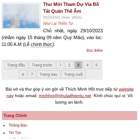
Thư Mời Tham Dự Vía Bồ
Tát Quán Thế Âm
09/10/2023
(Xem: 18021)
Như Lai Thiền Tự
Chủ nhật, ngày 29/10/2023
(nhằm ngày 15 tháng 09 năm Quý Mão), vào lúc:
11:00 A.M (Lễ
chính thức
).
Đọc thêm
Trang đầu
Trang trước
1
2
3
4
5
6
7
Trang sau
Trang cuối
Bài vở và thư góp ý xin gởi về Thích Minh Hồi trực tiếp từ
website
này
hoặc email:
minhhoi@nhulaithientu.net
. Kính chúc quí vị: Vô
lượng an lành.
Trang Chính
Thông Báo
Tin Tức