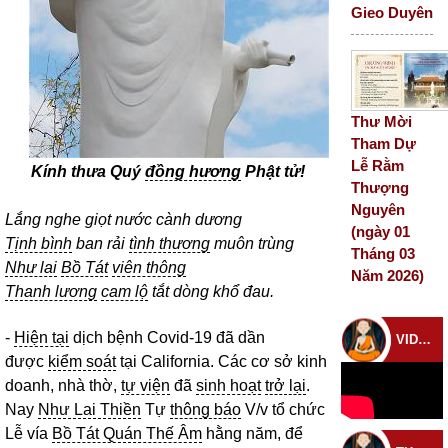
Gieo Duyên
Thư Mời
Tham Dự
Lễ Rằm
Kính thưa Quý
đồng hương
Phật tử!
Thượng
Nguyên
Lắng nghe giọt nước cành dương
(ngày 01
Tịnh bình
ban rải
tình thương
muôn trùng
Tháng 03
Như lai
Bồ Tát
viên thông
Năm 2026)
Thanh lương
cam lộ
tắt dòng khổ đau.
-
Hiện tại
dịch bệnh Covid-19 đã dần
VIDEO CHÙA
được
kiểm soát
tại California. Các cơ sở kinh
doanh, nhà thờ,
tự viện
đã
sinh hoạt
trở lại
.
Nay
Như Lai Thiền
Tự
thông báo
V/v tổ chức
Lễ vía
Bồ Tát Quán Thế Âm
hằng năm, để