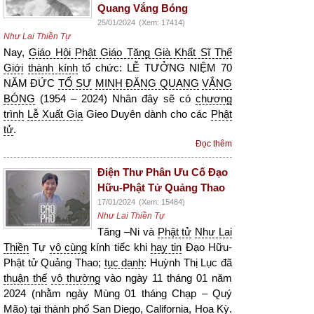
Quang Vắng Bóng
25/01/2024
(Xem: 17414)
Như Lai Thiền Tự
Nay,
Giáo Hội Phật Giáo Tăng Già Khất Sĩ Thế
Giới
thành kính
tổ chức: LỄ TƯỞNG NIỆM 70
NĂM ĐỨC
TỔ SƯ
MINH ĐĂNG QUANG
VẮNG
BÓNG
(1954 – 2024) Nhân đây sẽ có
chương
trình
Lễ Xuất Gia
Gieo Duyên dành cho các
Phật
tử
.
Đọc thêm
Điện Thư Phân Ưu Cố Đạo
Hữu-Phật Tử Quảng Thao
17/01/2024
(Xem: 15484)
Như Lai Thiền Tự
Tăng –Ni và
Phật tử
Như Lai
Thiền
Tự
vô cùng
kính tiếc khi
hay tin
Đạo Hữu-
Phật tử Quảng Thao;
tục danh
: Huỳnh Thị Lục đã
thuận thế
vô thường
vào ngày 11 tháng 01 năm
2024 (nhằm ngày Mùng 01 tháng Chạp – Quý
Mão) tại thành phố San Diego, California, Hoa Kỳ.