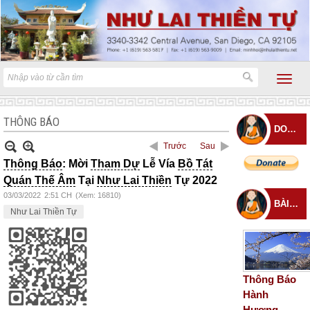
THÔNG BÁO
DONATE
Trước
Sau
Thông Báo
: Mời
Tham Dự
Lễ Vía
Bồ Tát
Quán Thế Âm
Tại
Như Lai Thiền
Tự 2022
03/03/2022
2:51 CH
(Xem: 16810)
BÀI ĐĂNG MỚI
Như Lai Thiền Tự
Thông Báo
Hành
Hương –