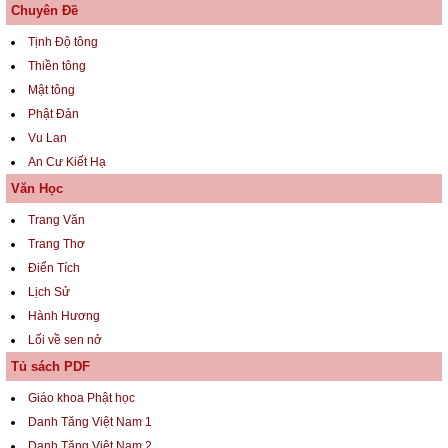
Chuyên Đề
Tịnh Độ tông
Thiền tông
Mật tông
Phật Đản
Vu Lan
An Cư Kiết Hạ
Văn Học
Trang Văn
Trang Thơ
Điển Tích
Lịch Sử
Hành Hương
Lối về sen nở
Tủ sách PDF
Giáo khoa Phật học
Danh Tăng Việt Nam 1
Danh Tăng Việt Nam 2