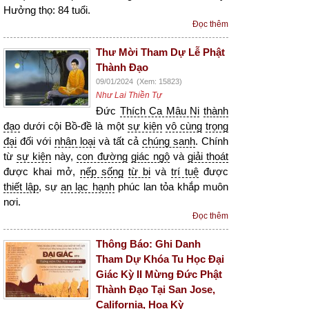
Hưởng thọ: 84 tuổi.
Đọc thêm
Thư Mời Tham Dự Lễ Phật
Thành Đạo
09/01/2024
(Xem: 15823)
Như Lai Thiền Tự
Đức
Thích Ca Mâu Ni
thành
đạo
dưới cội Bồ-đề là một
sự kiện
vô cùng
trọng
đại
đối với
nhân loại
và tất cả
chúng sanh
. Chính
từ
sự kiện
này,
con đường
giác ngộ
và
giải thoát
được khai mở,
nếp sống
từ bi
và
trí tuệ
được
thiết lập
, sự
an lạc hạnh
phúc lan tỏa khắp muôn
nơi.
Đọc thêm
Thông Báo: Ghi Danh
Tham Dự Khóa Tu Học Đại
Giác Kỳ II Mừng Đức Phật
Thành Đạo Tại San Jose,
California, Hoa Kỳ