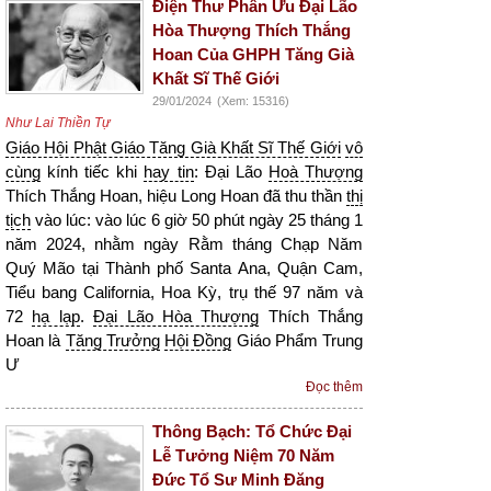
Điện Thư Phân Ưu Đại Lão
Hòa Thượng Thích Thắng
Hoan Của GHPH Tăng Già
Khất Sĩ Thế Giới
29/01/2024
(Xem: 15316)
Như Lai Thiền Tự
Giáo Hội Phật Giáo Tăng Già Khất Sĩ Thế Giới
vô
cùng
kính tiếc khi
hay tin
: Đại Lão
Hoà Thượng
Thích Thắng Hoan, hiệu Long Hoan đã thu thần
thị
tịch
vào lúc: vào lúc 6 giờ 50 phút ngày 25 tháng 1
năm 2024, nhằm ngày Rằm tháng Chạp Năm
Quý Mão tại Thành phố Santa Ana, Quận Cam,
Tiểu bang California, Hoa Kỳ, trụ thế 97 năm và
72
hạ lạp
.
Đại Lão Hòa Thượng
Thích Thắng
Hoan là
Tăng Trưởng
Hội Đồng
Giáo Phẩm Trung
Ư
Đọc thêm
Thông Bạch: Tổ Chức Đại
Lễ Tưởng Niệm 70 Năm
Đức Tổ Sư Minh Đăng