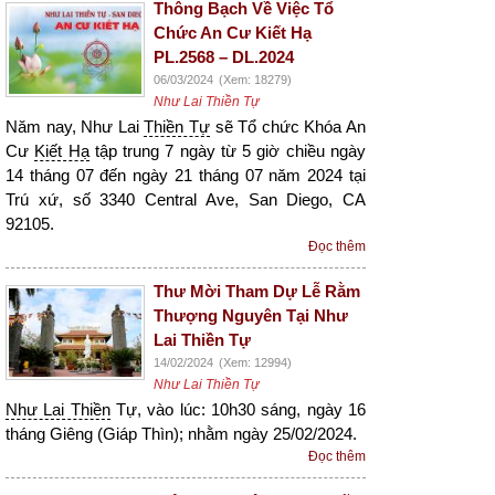
Thông Bạch Về Việc Tổ
Chức An Cư Kiết Hạ
PL.2568 – DL.2024
06/03/2024
(Xem: 18279)
Như Lai Thiền Tự
Năm nay, Như Lai
Thiền Tự
sẽ Tổ chức Khóa An
Cư
Kiết Hạ
tập trung 7 ngày từ 5 giờ chiều ngày
14 tháng 07 đến ngày 21 tháng 07 năm 2024 tại
Trú xứ, số 3340 Central Ave, San Diego, CA
92105.
Đọc thêm
Thư Mời Tham Dự Lễ Rằm
Thượng Nguyên Tại Như
Lai Thiền Tự
14/02/2024
(Xem: 12994)
Như Lai Thiền Tự
Như Lai Thiền
Tự, vào lúc: 10h30 sáng, ngày 16
tháng Giêng (Giáp Thìn); nhằm ngày 25/02/2024.
Đọc thêm