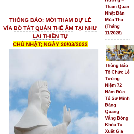
Tham Quan
Nhật Bản
Mùa Thu
THÔNG BÁO
: MỜI
THAM DỰ
LỄ
(Tháng
VÍA
BỒ TÁT QUÁN THẾ ÂM
TẠI
NHƯ
11/2026)
LAI THIỀN
TỰ
CHỦ NHẬT; NGÀY 20/03/2022
Thông Báo
Tổ Chức Lễ
Tưởng
Niệm 72
Năm Đức
Tổ Sư Minh
Đăng
Quang
Vắng Bóng
Khóa Tu
Xuất Gia