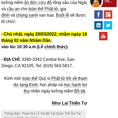
THEO DÕI THIỀN TỰ
tưởng niệm
ân đức
cứu độ
rộng sâu của Ngài
và
cầu an
cho
toàn thể
Phật tử
,
gia
đình
và
chúng sanh
vạn loại.
Buổi lễ
sẽ được
tổ chức:
- Chủ nhật, ngày 20/03/2022; nhằm ngày 18
tháng 02 năm Nhâm Dần
,
vào lúc 10:30 a.m (Lễ
chính thức
).
- ĐỊA CHỈ:
3340-3342 Central Ave, San
Diego, CA 92105, Tel: (619) 563-5817.
Kính mời
toàn thể
Quý vị
Phật tử
trở về
tham
dự
tụng Kinh
, học pháp và
học hạnh
lợi
tha
nhân ngày tưởng niệm
Bồ tát
.
Như Lai Thiền
Tự
Thông Báo: Tham Dự Lễ Vía Bồ Tát Quán Thế Âm Tại