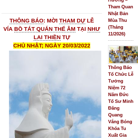
Tham Quan
Nhật Bản
Mùa Thu
THÔNG BÁO
: MỜI
THAM DỰ
LỄ
(Tháng
VÍA
BỒ TÁT QUÁN THẾ ÂM
TẠI
NHƯ
11/2026)
LAI THIỀN
TỰ
CHỦ NHẬT; NGÀY 20/03/2022
Thông Báo
Tổ Chức Lễ
Tưởng
Niệm 72
Năm Đức
Tổ Sư Minh
Đăng
Quang
Vắng Bóng
Khóa Tu
Xuất Gia