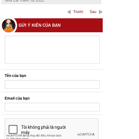
Như Lai Thiền Tự 2022
Trước
Sau
GỬI Ý KIẾN CỦA BẠN
Tên của bạn
Email của bạn