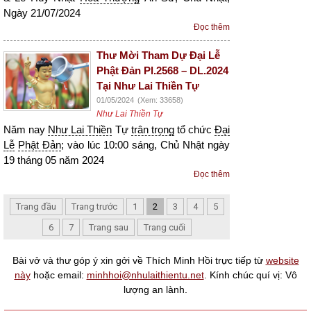
Ngày 21/07/2024
Đọc thêm
Thư Mời Tham Dự Đại Lễ
Phật Đản Pl.2568 – DL.2024
Tại Như Lai Thiền Tự
01/05/2024
(Xem: 33658)
Như Lai Thiền Tự
Năm nay
Như Lai Thiền
Tự
trân trọng
tổ chức
Đại
Lễ
Phật Đản
; vào lúc 10:00 sáng, Chủ Nhật ngày
19 tháng 05 năm 2024
Đọc thêm
Trang đầu
Trang trước
1
2
3
4
5
6
7
Trang sau
Trang cuối
Bài vở và thư góp ý xin gởi về Thích Minh Hồi trực tiếp từ
website
này
hoặc email:
minhhoi@nhulaithientu.net
. Kính chúc quí vị: Vô
lượng an lành.