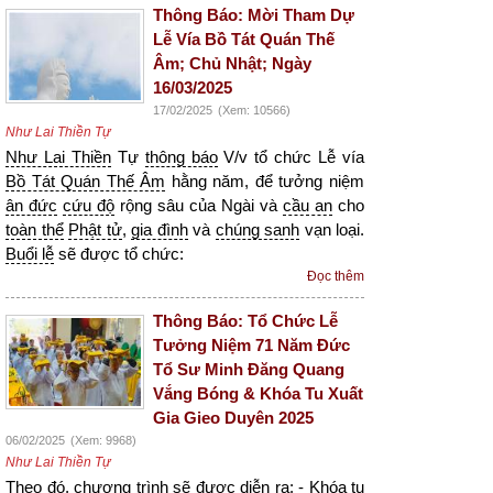
Thông Báo: Mời Tham Dự
Lễ Vía Bồ Tát Quán Thế
Âm; Chủ Nhật; Ngày
16/03/2025
17/02/2025
(Xem: 10566)
Như Lai Thiền Tự
Như Lai Thiền
Tự
thông báo
V/v tổ chức Lễ vía
Bồ Tát Quán Thế Âm
hằng năm, để tưởng niệm
ân đức
cứu độ
rộng sâu của Ngài và
cầu an
cho
toàn thể
Phật tử
,
gia đình
và
chúng sanh
vạn loại.
Buổi lễ
sẽ được tổ chức:
Đọc thêm
Thông Báo: Tổ Chức Lễ
Tưởng Niệm 71 Năm Đức
Tổ Sư Minh Đăng Quang
Vắng Bóng & Khóa Tu Xuất
Gia Gieo Duyên 2025
06/02/2025
(Xem: 9968)
Như Lai Thiền Tự
Theo đó,
chương trình
sẽ được diễn ra: - Khóa
tu