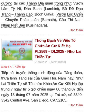
dường
tại các
Thánh Địa
quan
trọng như
: Vườn
Lâm Tỳ Ni
, Đản Sanh (Lumbini),
Bồ Đề Đạo
Tràng
–
Thành Đạo
(Bodh Gaya),
Vườn Lộc Uyển
–
Chuyển Pháp Luân
(Sarnath),
Câu Thi Na
-
Nhập Niết Bàn
(Kusinagara).
Đọc thêm
Thông Bạch Về Việc Tổ
Chức An Cư Kiết Hạ
Pl.2569 – Dl.2025 - Như Lai
Thiền Tự
21/02/2025
(Xem: 10318)
Như Lai Thiền Tự
Tiếp nối
truyền thống
sinh động của Tăng đoàn,
thừa lệnh Tăng sai của Giáo Hội. Năm nay, Như
Lai
Thiền Tự
sẽ Tổ chức Khóa An Cư
Kiết Hạ
tập
trung 7 ngày từ 5 giờ chiều ngày 06 tháng 07 đến
ngày 13 tháng 07 năm 2025 tại Trú xứ, số 3340-
3342 Central Ave, San Diego, CA 92105.
Đọc thêm