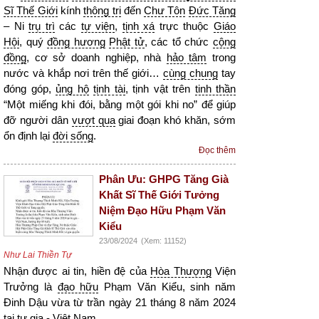
Sĩ Thế Giới
kính
thông tri
đến
Chư Tôn
Đức Tăng
– Ni
trụ trì
các
tự viện
,
tịnh xá
trực thuộc
Giáo
Hội
, quý
đồng hương
Phật tử
, các tổ chức
cộng
đồng
, cơ sở doanh nghiệp, nhà
hảo tâm
trong
nước và khắp nơi trên thế giới…
cùng chung
tay
đóng góp,
ủng hộ
tịnh tài
, tịnh vật trên
tinh thần
“Một miếng khi đói, bằng một gói khi no” để giúp
đỡ người dân
vượt qua
giai đoạn khó khăn, sớm
ổn định lại
đời sống
.
Đọc thêm
Phân Ưu: GHPG Tăng Già
Khất Sĩ Thế Giới Tưởng
Niệm Đạo Hữu Phạm Văn
Kiểu
23/08/2024
(Xem: 11152)
Như Lai Thiền Tự
Nhận được ai tin, hiền đệ của
Hòa Thượng
Viện
Trưởng là
đạo hữu
Phạm Văn Kiểu, sinh năm
Đinh Dậu vừa từ trần ngày 21 tháng 8 năm 2024
tại tư gia -
Việt Nam