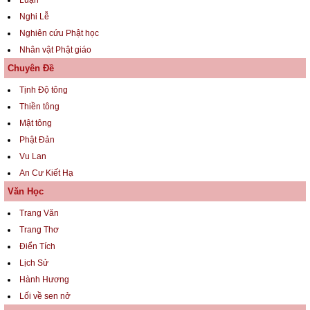
Luận
Nghi Lễ
Nghiên cứu Phật học
Nhân vật Phật giáo
Chuyên Đề
Tịnh Độ tông
Thiền tông
Mật tông
Phật Đản
Vu Lan
An Cư Kiết Hạ
Văn Học
Trang Văn
Trang Thơ
Điển Tích
Lịch Sử
Hành Hương
Lối về sen nở