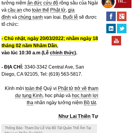
THEO DÕI THIỀN TỰ
tưởng niệm
ân đức
cứu độ
rộng sâu của Ngài
và
cầu an
cho
toàn thể
Phật tử
,
gia
đình
và
chúng sanh
vạn loại.
Buổi lễ
sẽ được
tổ chức:
- Chủ nhật, ngày 20/03/2022; nhằm ngày 18
tháng 02 năm Nhâm Dần
,
vào lúc 10:30 a.m (Lễ
chính thức
).
- ĐỊA CHỈ:
3340-3342 Central Ave, San
Diego, CA 92105, Tel: (619) 563-5817.
Kính mời
toàn thể
Quý vị
Phật tử
trở về
tham
dự
tụng Kinh
, học pháp và
học hạnh
lợi
tha
nhân ngày tưởng niệm
Bồ tát
.
Như Lai Thiền
Tự
Thông Báo: Tham Dự Lễ Vía Bồ Tát Quán Thế Âm Tại