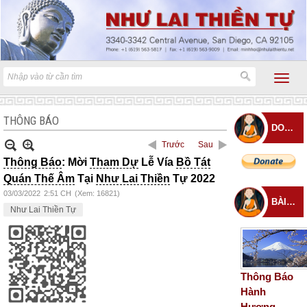
THÔNG BÁO
DONATE
Trước
Sau
Thông Báo
: Mời
Tham Dự
Lễ Vía
Bồ Tát
Quán Thế Âm
Tại
Như Lai Thiền
Tự 2022
03/03/2022
2:51 CH
(Xem: 16821)
BÀI ĐĂNG MỚI
Như Lai Thiền Tự
Thông Báo
Hành
Hương –