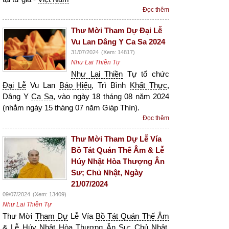
Đọc thêm
Thư Mời Tham Dự Đại Lễ
Vu Lan Dâng Y Ca Sa 2024
31/07/2024
(Xem: 14817)
Như Lai Thiền Tự
Như Lai Thiền
Tự tổ chức
Đại Lễ
Vu Lan
Báo Hiếu
, Trì Bình
Khất Thực
,
Dâng Y
Ca Sa
, vào ngày 18 tháng 08 năm 2024
(nhằm ngày 15 tháng 07 năm Giáp Thìn).
Đọc thêm
Thư Mời Tham Dự Lễ Vía
Bồ Tát Quán Thế Âm & Lễ
Húy Nhật Hòa Thượng Ân
Sư; Chủ Nhật, Ngày
21/07/2024
09/07/2024
(Xem: 13409)
Như Lai Thiền Tự
Thư Mời
Tham Dự
Lễ Vía
Bồ Tát Quán Thế Âm
& Lễ Húy Nhật
Hòa Thượng
Ân Sư; Chủ Nhật,