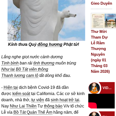
Gieo Duyên
Thư Mời
Tham Dự
Lễ Rằm
Kính thưa Quý
đồng hương
Phật tử!
Thượng
Nguyên
Lắng nghe giọt nước cành dương
(ngày 01
Tịnh bình
ban rải
tình thương
muôn trùng
Tháng 03
Như lai
Bồ Tát
viên thông
Năm 2026)
Thanh lương
cam lộ
tắt dòng khổ đau.
-
Hiện tại
dịch bệnh Covid-19 đã dần
VIDEO CHÙA
được
kiểm soát
tại California. Các cơ sở kinh
doanh, nhà thờ,
tự viện
đã
sinh hoạt
trở lại
.
Nay
Như Lai Thiền
Tự
thông báo
V/v tổ chức
Lễ vía
Bồ Tát Quán Thế Âm
hằng năm, để