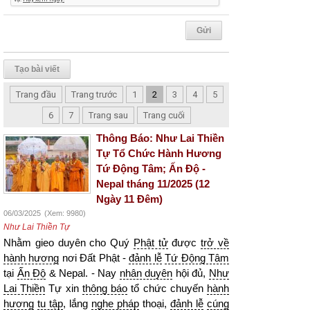
Tạo bài viết
Trang đầu
Trang trước
1
2
3
4
5
6
7
Trang sau
Trang cuối
Thông Báo: Như Lai Thiền
Tự Tổ Chức Hành Hương
Tứ Động Tâm; Ấn Độ -
Nepal tháng 11/2025 (12
Ngày 11 Đêm)
06/03/2025
(Xem: 9980)
Như Lai Thiền Tự
Nhằm gieo duyên cho Quý
Phật tử
được
trở về
hành hương
nơi Đất Phật -
đảnh lễ
Tứ Động Tâm
tại
Ấn Độ
& Nepal. - Nay
nhân duyên
hội đủ,
Như
Lai Thiền
Tự xin
thông báo
tổ chức chuyến
hành
hương
tu tập
, lắng
nghe pháp
thoại,
đảnh lễ
cúng