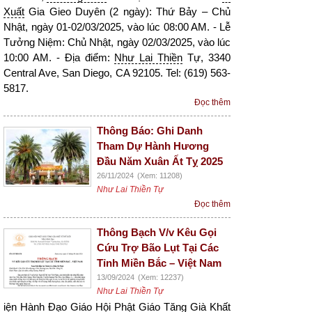
Xuất
Gia Gieo Duyên (2 ngày): Thứ Bảy – Chủ
Nhật, ngày 01-02/03/2025, vào lúc 08:00 AM. - Lễ
Tưởng Niệm: Chủ Nhật, ngày 02/03/2025, vào lúc
10:00 AM. - Địa điểm:
Như Lai Thiền
Tự, 3340
Central Ave, San Diego, CA 92105. Tel: (619) 563-
5817.
Đọc thêm
Thông Báo: Ghi Danh
Tham Dự Hành Hương
Đầu Năm Xuân Ất Tỵ 2025
26/11/2024
(Xem: 11208)
Như Lai Thiền Tự
Đọc thêm
Thông Bạch V/v Kêu Gọi
Cứu Trợ Bão Lụt Tại Các
Tỉnh Miền Bắc – Việt Nam
13/09/2024
(Xem: 12237)
Như Lai Thiền Tự
iện
Hành Đạo
Giáo Hội Phật Giáo Tăng Già Khất