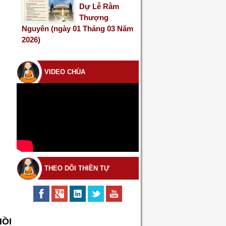
Dự Lễ Rằm
Thượng
Nguyên (ngày 01 Tháng 03 Năm
2026)
VIDEO CHÙA
THEO DÕI THIỀN TỰ
HỒI