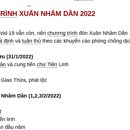
...
RÌNH
XUÂN NHÂM DẦN 2022
vid-19 vẫn còn, nên
chương trình
đón Xuân Nhâm Dần
t định
và
tuân thủ
theo các khuyến cáo phòng chống dị
u (
31
/
1
/2022)
ảo
và cung tiến
chư Tiên
Linh
Giao Thừa, phát lộc
 Nhâm Dần (1,2,3/
2
/2022)
t
n linh
an
đầu năm