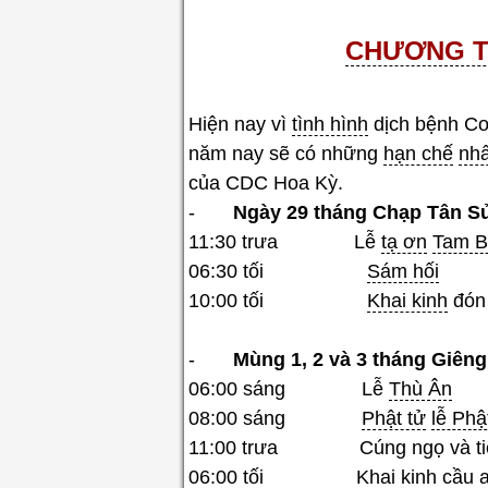
CHƯƠNG T
Hiện nay vì
tình hình
dịch bệnh Co
năm nay sẽ có những
hạn chế
nhấ
của CDC Hoa Kỳ.
-
Ngày 29
tháng Chạp Tân Sử
11:30 trưa Lễ
tạ ơn
Tam B
06:30 tối
Sám hối
10:00 tối
Khai kinh
đón 
-
Mùng 1, 2 và 3
tháng Giêng
06:00 sáng Lễ
Thù Ân
08:00 sáng
Phật tử
lễ Phậ
11:00 trưa Cúng ngọ và tiế
06:00 tối
Khai kinh
cầu 