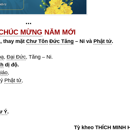
...
CHÚC MỪNG
NĂM MỚI
, thay mặt
Chư Tôn
Đức Tăng
– Ni và
Phật tử
.
oạ
,
Đại Đức
, Tăng – Ni.
nh
dị độ.
giáo
,
uý
Phật tử
,
ư Ý
.
Tỳ kheo
THÍCH MINH 