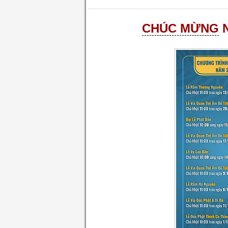
CHÚC MỪNG
N