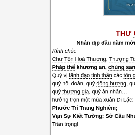
THƯ
Nhân dịp
đầu năm mới
Kính chúc
Chư Tôn
Hoà Thượng
,
Thượng T
Pháp thể
khương an,
chúng sa
Quý vị
lãnh đạo
tinh thần
các
tôn 
quý hội đoàn, quý
đồng hương
, q
quý
thương gia
, quý ân nhân…
hưởng trọn một
mùa xuân
Di Lặc
;
Phước Trí
Trang Nghiêm
;
Vạn Sự
Kiết Tường
;
Sở Cầu Nh
Trân trọng!