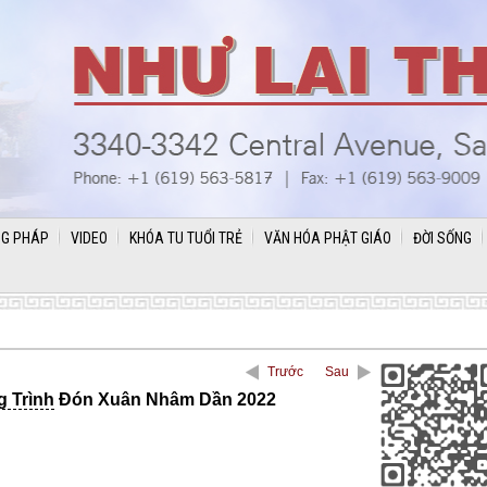
G PHÁP
VIDEO
KHÓA TU TUỔI TRẺ
VĂN HÓA PHẬT GIÁO
ĐỜI SỐNG
Trước
Sau
 Trình
Đón Xuân Nhâm Dần 2022