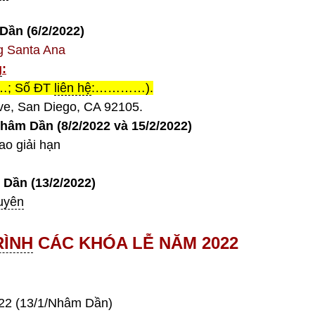
ần (6/2/2022)
g Santa Ana
g
:
…; Số ĐT
liên hệ
:…………).
ve, San Diego, CA 92105.
Nhâm Dần
(8/2/2022 va
15/2
/2022)
 giải hạn
 Dần (
13
/
2
/2022)
uyên
ÌNH
CÁC KHÓA LỄ NĂM 2022
022 (13/1/Nhâm Dần)