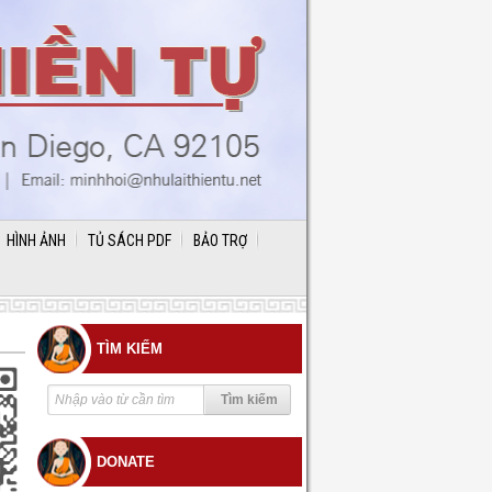
HÌNH ẢNH
TỦ SÁCH PDF
BẢO TRỢ
TÌM KIẾM
DONATE