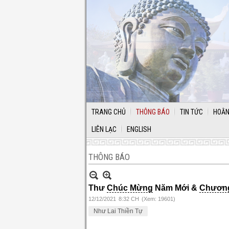
TRANG CHỦ
THÔNG BÁO
TIN TỨC
HOẰN
LIÊN LẠC
ENGLISH
THÔNG BÁO
Thư
Chúc Mừng
Năm Mới &
Chương
12/12/2021
8:32 CH
(Xem: 19601)
Như Lai Thiền Tự