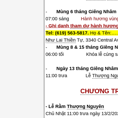
-
Mùng 6 tháng Giêng Nhâm D
07:00 sáng
Hành hương vùn
- Ghi danh
tham dự
hành hươn
Tel: (619) 563-5817.
Họ & Tên:…
Như Lai Thiền
Tự, 3340 Central A
-
Mùng
8 & 15
tháng Giêng 
06:00 tối Khóa lễ cúng sao
-
Ngày
13
tháng Giêng Nhâm
11:00 trưa Lễ
Thượng Ng
CHƯƠNG TR
- Lễ Rằm
Thượng Nguyên
Chủ Nhật 11:00 trưa ngày 13/2/2