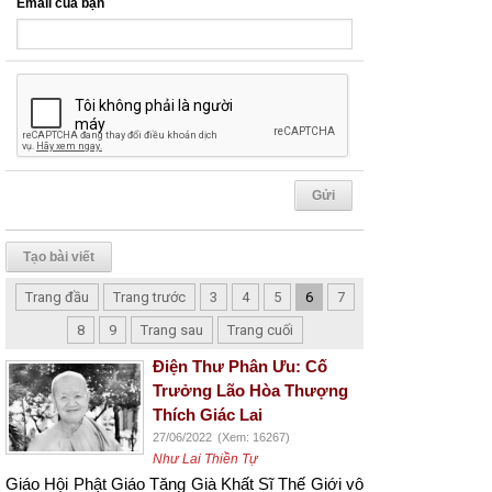
Email của bạn
Tạo bài viết
Trang đầu
Trang trước
3
4
5
6
7
8
9
Trang sau
Trang cuối
Điện Thư Phân Ưu: Cố
Trưởng Lão Hòa Thượng
Thích Giác Lai
27/06/2022
(Xem: 16267)
Như Lai Thiền Tự
Giáo Hội Phật Giáo Tăng Già Khất Sĩ Thế Giới
vô