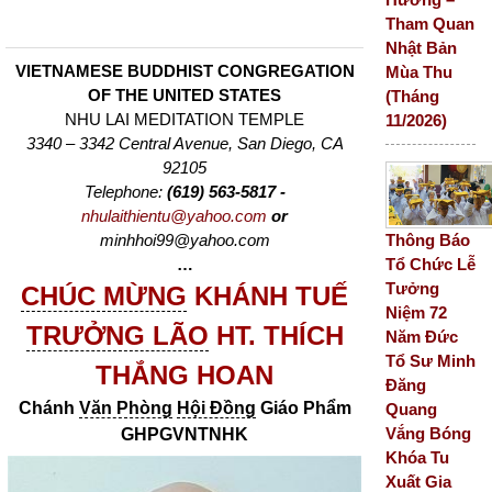
Tham Quan
Nhật Bản
VIETNAMESE BUDDHIST CONGREGATION
Mùa Thu
OF THE UNITED STATES
(Tháng
NHU LAI MEDITATION TEMPLE
11/2026)
3340 – 3342 Central Avenue, San Diego, CA
92105
Telephone:
(619) 563-5817 -
nhulaithientu@yahoo.com
or
Thông Báo
minhhoi99@yahoo.com
Tổ Chức Lễ
…
Tưởng
CHÚC MỪNG
KHÁNH TUẾ
Niệm 72
TRƯỞNG LÃO
HT. THÍCH
Năm Đức
Tổ Sư Minh
THẮNG HOAN
Đăng
Chánh
Văn Phòng
Hội Đồng
Giáo Phẩm
Quang
Vắng Bóng
GHPGVNTNHK
Khóa Tu
Xuất Gia