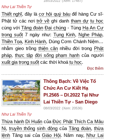
18/03/2022
(Xem: 17487)
Như Lai Thiền Tự
Thiết nghĩ
, đây là
cơ hội quý báu
để hàng Cư sĩ-
Phật tử các nơi
trở về
ghi danh
tham dự
tu học
cùng với
Tăng đoàn
Đại chúng
- Tùng
Hạ An Cư
trong suốt
7 ngày như:
Tụng Kinh
,
Nghe Pháp
,
Thiền Tọa
,
Kinh Hành
, Dùng Cơm Chánh Niệm…
nhằm gieo trồng
thiện căn
nhiều đời trong
Phật
pháp
,
thực tập
đời sống
phạm hạnh
của người
xuất gia
trong suốt
các thời khoá
tu học
.
Đọc thêm
Thông Bạch: Về Việc Tổ
Chức An Cư Kiết Hạ
Pl.2565 – Dl.2022 Tại Như
Lai Thiền Tự - San Diego
08/03/2022
(Xem: 20536)
Như Lai Thiền Tự
Thừa hành
Di Huấn
của
Đức Phật Thích Ca Mâu
Ni
,
truyền thống
sinh động
của
Tăng đoàn
,
thừa
lệnh
Tăng sai của
Giáo Hội
. Năm nay,
Như Lai