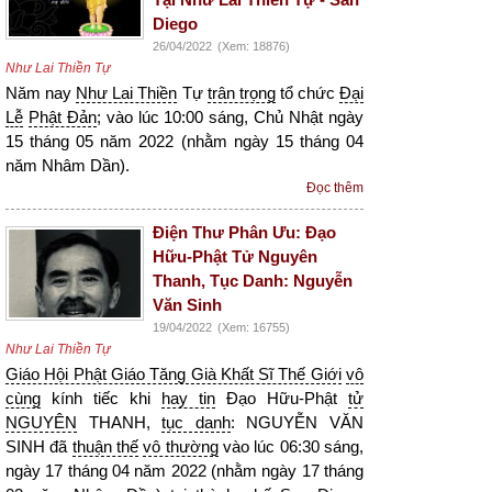
Diego
26/04/2022
(Xem: 18876)
Như Lai Thiền Tự
Năm nay
Như Lai Thiền
Tự
trân trọng
tổ chức
Đại
Lễ
Phật Đản
; vào lúc 10:00 sáng, Chủ Nhật ngày
15 tháng 05 năm 2022 (nhằm ngày 15 tháng 04
năm Nhâm Dần).
Đọc thêm
Điện Thư Phân Ưu: Đạo
Hữu-Phật Tử Nguyên
Thanh, Tục Danh: Nguyễn
Văn Sinh
19/04/2022
(Xem: 16755)
Như Lai Thiền Tự
Giáo Hội Phật Giáo Tăng Già Khất Sĩ Thế Giới
vô
cùng
kính tiếc khi
hay tin
Đạo Hữu-Phật
tử
NGUYÊN
THANH,
tục danh
: NGUYỄN VĂN
SINH đã
thuận thế
vô thường
vào lúc 06:30 sáng,
ngày 17 tháng 04 năm 2022 (nhằm ngày 17 tháng