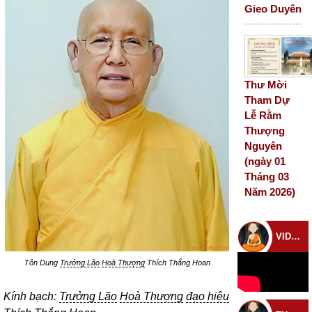
Gieo Duyên
Thư Mời
Tham Dự
Lễ Rằm
Thượng
Nguyên
(ngày 01
Tháng 03
Năm 2026)
VIDEO CHÙA
Tôn Dung
Trưởng Lão
Hoà Thượng
Thích Thắng Hoan
Kính bạch:
Trưởng Lão
Hoà Thượng
đạo hiệu