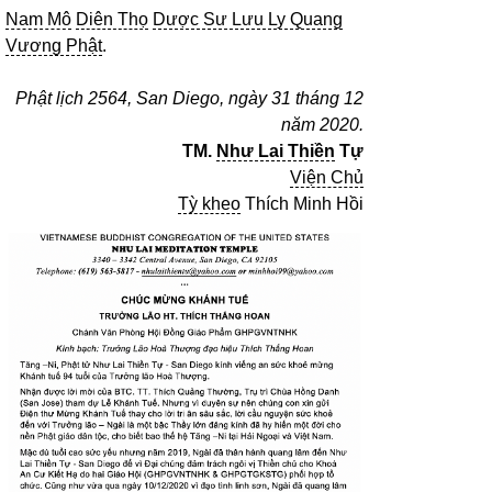
Nam Mô
Diên Thọ
Dược Sư Lưu Ly Quang
Vương Phật
.
Phật lịch 2564, San Diego, ngày 31 tháng 12
năm 2020.
TM.
Như Lai Thiền
Tự
Viện Chủ
Tỳ kheo
Thích Minh Hồi