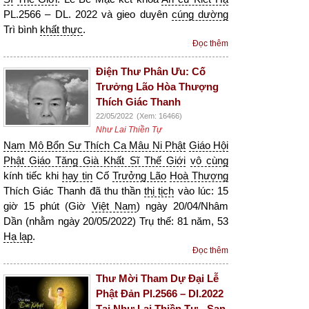
PL.2566 – DL. 2022 và gieo duyên
cúng dường
Trì bình
khất thực
.
Đọc thêm
Điện Thư Phân Ưu: Cố
Trưởng Lão Hòa Thượng
Thích Giác Thanh
22/05/2022
(Xem: 16466)
Như Lai Thiền Tự
Nam Mô Bổn Sư Thích Ca Mâu Ni Phật
Giáo Hội
Phật Giáo Tăng Già Khất Sĩ Thế Giới
vô cùng
kính tiếc khi
hay tin
Cố
Trưởng Lão
Hoà Thượng
Thích Giác Thanh đã thu thần
thị tịch
vào lúc: 15
giờ 15 phút (Giờ
Việt Nam
) ngày 20/04/Nhâm
Dần (nhằm ngày 20/05/2022) Trụ thế: 81 năm, 53
Hạ lạp
.
Đọc thêm
Thư Mời Tham Dự Đại Lễ
Phật Đản Pl.2566 – Dl.2022
Tại Như Lai Thiền Tự - San