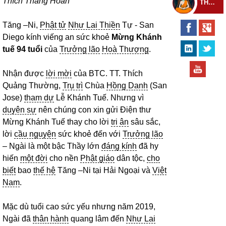
Thích Thắng Hoan
THEO DÕI THIỀN TỰ
Tăng –Ni,
Phật tử
Như Lai Thiền
Tự - San
Diego kính viếng an sức khoẻ
Mừng Khánh
tuế 94 tuổi
của
Trưởng lão
Hoà Thượng
.
Nhận được
lời mời
của BTC. TT. Thích
Quảng Thường,
Trụ trì
Chùa
Hồng Danh
(San
Jose)
tham dự
Lễ Khánh Tuế. Nhưng vì
duyên sự
nên chúng con xin gửi Điện thư
Mừng Khánh Tuế thay cho lời
tri ân
sâu sắc,
lời
cầu nguyện
sức khoẻ đến với
Trưởng lão
– Ngài là một bậc Thầy lớn
đáng kính
đã hy
hiến
một đời
cho nền
Phật giáo
dân tộc,
cho
biết
bao
thế hệ
Tăng –Ni tại Hải Ngoại và
Việt
Nam
.
Mặc dù tuổi cao sức yếu nhưng năm 2019,
Ngài đã
thân hành
quang lâm đến
Như Lai