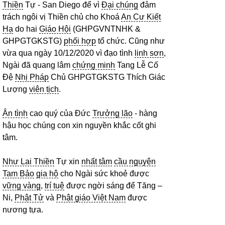
Thiền
Tự - San Diego để vì
Đại chúng
đảm
trách ngôi vị Thiền chủ cho Khoá
An Cư Kiết
Hạ
do hai
Giáo Hội
(GHPGVNTNHK &
GHPGTGKSTG)
phối hợp
tổ chức. Cũng như
vừa qua ngày 10/12/2020 vì đạo tình
linh sơn
,
Ngài đã quang lâm
chứng minh
Tang Lễ Cố
Đệ
Nhị Pháp
Chủ GHPGTGKSTG Thích Giác
Lượng
viên tịch
.
Ân tình
cao quý của Đức
Trưởng lão
- hàng
hậu học chúng con xin nguyền khắc cốt ghi
tâm.
Như Lai Thiền
Tự xin
nhất tâm
cầu nguyện
Tam Bảo
gia hộ
cho Ngài sức khoẻ được
vững vàng
,
trí tuệ
được ngời sáng để Tăng –
Ni,
Phật Tử
và
Phật giáo Việt Nam
được
nương tựa.