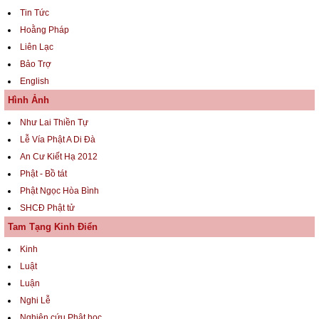
Tin Tức
Hoằng Pháp
Liên Lạc
Bảo Trợ
English
Hình Ảnh
Như Lai Thiền Tự
Lễ Vía Phật A Di Đà
An Cư Kiết Hạ 2012
Phật - Bồ tát
Phật Ngọc Hòa Bình
SHCĐ Phật tử
Tam Tạng Kinh Điển
Kinh
Luật
Luận
Nghi Lễ
Nghiên cứu Phật học