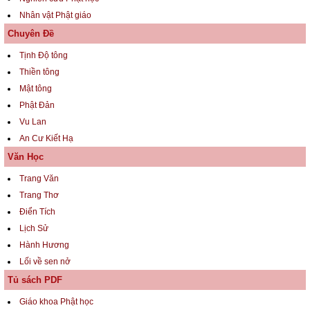
Nhân vật Phật giáo
Chuyên Đề
Tịnh Độ tông
Thiền tông
Mật tông
Phật Đản
Vu Lan
An Cư Kiết Hạ
Văn Học
Trang Văn
Trang Thơ
Điển Tích
Lịch Sử
Hành Hương
Lối về sen nở
Tủ sách PDF
Giáo khoa Phật học