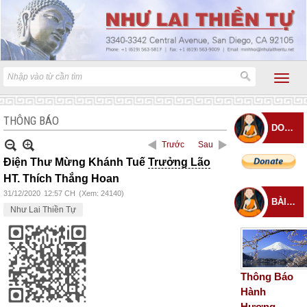
THÔNG BÁO
DONATE
Trước
Sau
Điện Thư Mừng Khánh Tuế
Trưởng Lão
HT. Thích Thắng Hoan
31/12/2020
12:57 CH
(Xem: 24140)
BÀI ĐĂNG MỚI
Như Lai Thiền Tự
Thông Báo
Hành
Hương –