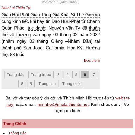
08/02/2022
(Xem: 16869)
Như Lai Thiền Tự
Giáo Hội Phật Giáo Tăng Già Khất Sĩ Thế Giới
vô
cùng
kính tiếc khi
hay tin
Đạo Hữu-Phật tử Chánh
Quán Phúc,
tục danh
: Nguyễn Văn Ty đã
thuận
thế
vô thường
vào ngày 03 tháng 02 năm 2022
(nhằm ngày 03 tháng Giêng –Nhâm Dần) tại
thành phố San Jose; California, Hoa Kỳ. Hưởng
thọ: 83 tuổi.
Đọc thêm
Trang đầu
Trang trước
3
4
5
6
7
8
9
Trang sau
Trang cuối
Bài vở và thư góp ý xin gởi về Thích Minh Hồi trực tiếp từ
website
này
hoặc email:
minhhoi@nhulaithientu.net
. Kính chúc quí vị: Vô
lượng an lành.
Trang Chính
Thông Báo