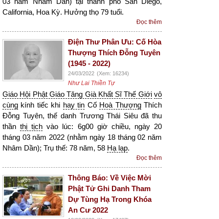
03 năm Nhâm Dần) tại thành phố San Diego,
California, Hoa Kỳ. Hưởng thọ 79 tuổi.
Đọc thêm
Điện Thư Phân Ưu: Cố Hòa
Thượng Thích Đỗng Tuyên
(1945 - 2022)
24/03/2022
(Xem: 16234)
Như Lai Thiền Tự
Giáo Hội Phật Giáo Tăng Già Khất Sĩ Thế Giới
vô
cùng
kính tiếc khi
hay tin
Cố
Hoà Thượng
Thích
Đỗng Tuyên, thế danh Trương Thái Siêu đã thu
thần
thị tịch
vào lúc: 6g00 giờ chiều, ngày 20
tháng 03 năm 2022 (nhằm ngày 18 tháng 02 năm
Nhâm Dần); Trụ thế: 78 năm, 58
Hạ lạp
.
Đọc thêm
Thông Báo: Về Việc Mời
Phật Tử Ghi Danh Tham
Dự Tùng Hạ Trong Khóa
An Cư 2022