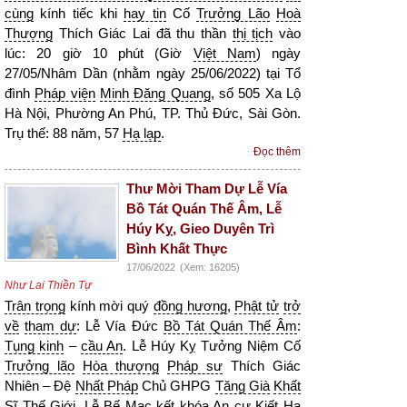
cùng
kính tiếc khi
hay tin
Cố
Trưởng Lão
Hoà
Thượng
Thích Giác Lai đã thu thần
thị tịch
vào
lúc: 20 giờ 10 phút (Giờ
Việt Nam
) ngày
27/05/Nhâm Dần (nhằm ngày 25/06/2022) tại Tổ
đình
Pháp viện
Minh Đăng Quang
, số 505 Xa Lộ
Hà Nội, Phường An Phú, TP. Thủ Đức, Sài Gòn.
Trụ thế: 88 năm, 57
Hạ lạp
.
Đọc thêm
Thư Mời Tham Dự Lễ Vía
Bồ Tát Quán Thế Âm, Lễ
Húy Kỵ, Gieo Duyên Trì
Bình Khất Thực
17/06/2022
(Xem: 16205)
Như Lai Thiền Tự
Trân trọng
kính mời quý
đồng hương
,
Phật tử
trở
về
tham dự
: Lễ Vía Đức
Bồ Tát Quán Thế Âm
:
Tụng kinh
–
cầu An
. Lễ Húy Kỵ Tưởng Niệm Cố
Trưởng lão
Hòa thượng
Pháp sư
Thích Giác
Nhiên – Đệ
Nhất Pháp
Chủ GHPG
Tăng Già
Khất
Sĩ
Thế Giới
. Lễ Bế Mạc kết khóa
An cư Kiết Hạ