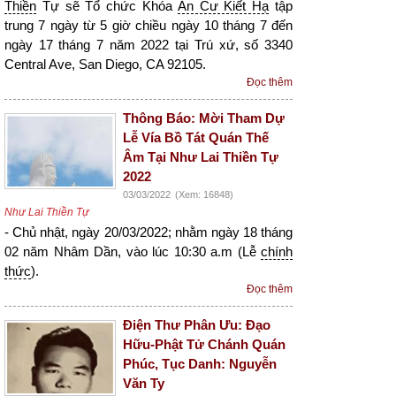
Thiền
Tự sẽ Tổ chức Khóa
An Cư Kiết Hạ
tập
trung 7 ngày từ 5 giờ chiều ngày 10 tháng 7 đến
ngày 17 tháng 7 năm 2022 tại Trú xứ, số 3340
Central Ave, San Diego, CA 92105.
Đọc thêm
Thông Báo: Mời Tham Dự
Lễ Vía Bồ Tát Quán Thế
Âm Tại Như Lai Thiền Tự
2022
03/03/2022
(Xem: 16848)
Như Lai Thiền Tự
- Chủ nhật, ngày 20/03/2022; nhằm ngày 18 tháng
02 năm Nhâm Dần, vào lúc 10:30 a.m (Lễ
chính
thức
).
Đọc thêm
Điện Thư Phân Ưu: Đạo
Hữu-Phật Tử Chánh Quán
Phúc, Tục Danh: Nguyễn
Văn Ty