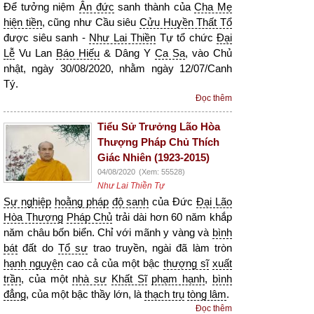
Để tưởng niệm
Ân đức
sanh thành của
Cha Mẹ
hiện tiền
, cũng như Cầu siêu
Cửu Huyền Thất Tổ
được siêu sanh -
Như Lai Thiền
Tự tổ chức
Đại
Lễ
Vu Lan
Báo Hiếu
& Dâng Y
Ca Sa
, vào Chủ
nhật, ngày 30/08/2020, nhằm ngày 12/07/Canh
Tý.
Đọc thêm
Tiểu Sử Trưởng Lão Hòa
Thượng Pháp Chủ Thích
Giác Nhiên (1923-2015)
04/08/2020
(Xem: 55528)
Như Lai Thiền Tự
Sự nghiệp
hoằng pháp
độ sanh
của Đức
Đại Lão
Hòa Thượng
Pháp Chủ
trải dài hơn 60 năm khắp
năm châu bốn biển. Chỉ với mãnh y vàng và
bình
bát
đất do
Tổ sư
trao truyền, ngài đã làm tròn
hạnh nguyện
cao cả của một bậc
thượng sĩ
xuất
trần
, của một
nhà sư
Khất Sĩ
phạm hạnh
,
bình
đẳng
, của một bậc thầy lớn, là
thạch trụ
tòng lâm
.
Đọc thêm