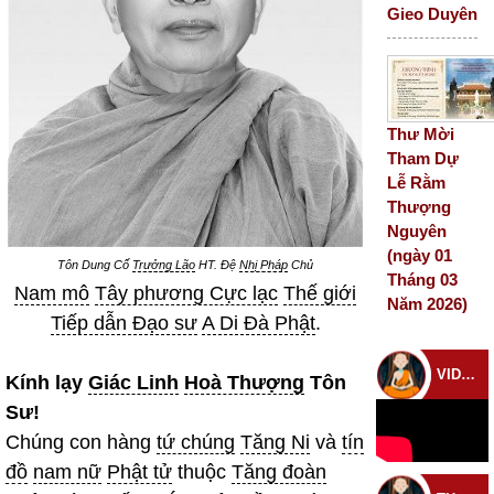
Gieo Duyên
Thư Mời
Tham Dự
Lễ Rằm
Thượng
Nguyên
(ngày 01
Tôn Dung Cố
Trưởng Lão
HT. Đệ
Nhị Pháp
Chủ
Tháng 03
Nam mô
Tây phương Cực lạc
Thế giới
Năm 2026)
Tiếp dẫn Đạo sư
A Di Đà Phật
.
VIDEO CHÙA
Kính lạy
Giác Linh
Hoà Thượng
Tôn
Sư!
Chúng con hàng
tứ chúng
Tăng Ni
và
tín
đồ
nam nữ
Phật tử
thuộc
Tăng đoàn