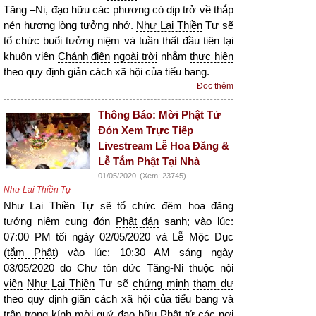
Tăng –Ni,
đạo hữu
các phương có dịp
trở về
thắp
nén hương lòng tưởng nhớ.
Như Lai Thiền
Tự sẽ
tổ chức buổi tưởng niệm và tuần thất đầu tiên tại
khuôn viên
Chánh điện
ngoài trời
nhằm
thực hiện
theo
quy định
giản cách
xã hội
của tiểu bang.
Đọc thêm
Thông Báo: Mời Phật Tử
Đón Xem Trực Tiếp
Livestream Lễ Hoa Đăng &
Lễ Tắm Phật Tại Nhà
01/05/2020
(Xem: 23745)
Như Lai Thiền Tự
Như Lai Thiền
Tự sẽ tổ chức đêm hoa đăng
tưởng niệm cung đón
Phật đản
sanh; vào lúc:
07:00 PM tối ngày 02/05/2020 và Lễ
Mộc Dục
(
tắm Phật
) vào lúc: 10:30 AM sáng ngày
03/05/2020 do
Chư tôn
đức Tăng-Ni thuộc
nội
viện
Như Lai Thiền
Tự sẽ
chứng minh
tham dự
theo
quy định
giãn cách
xã hội
của tiểu bang và
trân trọng
kính mời quý
đạo hữu
Phật tử
các nơi