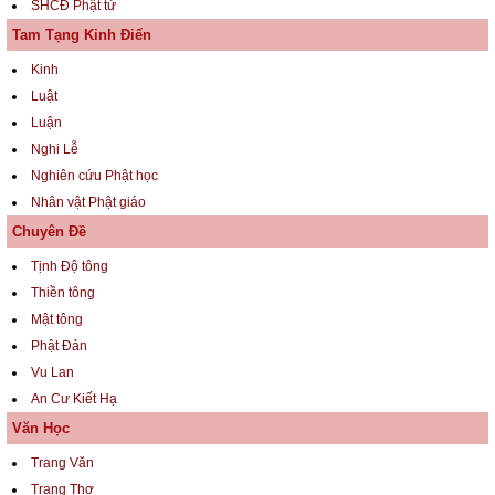
SHCĐ Phật tử
Tam Tạng Kinh Điển
Kinh
Luật
Luận
Nghi Lễ
Nghiên cứu Phật học
Nhân vật Phật giáo
Chuyên Đề
Tịnh Độ tông
Thiền tông
Mật tông
Phật Đản
Vu Lan
An Cư Kiết Hạ
Văn Học
Trang Văn
Trang Thơ