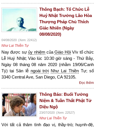
Thông Bạch: Tổ Chức Lễ
Huý Nhật Trưởng Lão Hòa
Thượng Pháp Chủ Thích
Giác Nhiên (Ngày
08/08/2020)
04/08/2020
(Xem: 22412)
Như Lai Thiền Tự
Nay được sự
ủy nhiệm
của
Giáo Hội
V/v tổ chức
Lễ Huý Nhật; Vào lúc 10:30 giờ sáng - Thứ Bảy,
Ngày 08 tháng 08 năm 2020 (nhằm 19/06/Canh
Tý) tại Sân lễ
ngoài trời
Như Lai Thiền
Tự; số
3340 Central Ave, San Diego, CA 92105.
Đọc thêm
Thông Báo: Buổi Tưởng
Niệm & Tuần Thất Phật Tử
Diệu Ngộ
23/07/2020
(Xem: 22527)
Như Lai Thiền Tự
Với tất cả thâm tình
đạo vị
, thầy-trò; huynh-đệ,