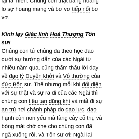
lại tái hiện. Chúng con thật
bàng hoàng
lo sợ hoang mang và bơ vơ
tiếp nối
bơ
vơ.
Kính lạy
Giác linh
Hoà Thượng
Tôn
sư!
Chúng con
tứ chúng
đã theo
học đạo
dưới sự hướng dẫn của các Ngài từ
nhiều năm qua, cũng
thẩm thấu
lời dạy
về
đạo lý
Duyên khởi
và
Vô thường
của
đức Bổn
sư. Thế nhưng mỗi khi
đối diện
với
sự thật
và sự ra đi của các Ngài thì
chúng con
tiêu tan
dũng khí
và mất đi sự
an trú
nơi
chánh pháp
do
đạo lực
,
đạo
hạnh
còn non yếu mà tàng cây
cổ thụ
và
bóng mát chở che cho chúng con đã
ngã xuống
rồi, và
Tôn sư
ơi! Ngài lại