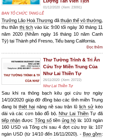
Lượng Tân Viên Tịch
01/12/2020
(Xem: 23091)
BAN TỔ CHỨC TANG LỄ
Trưởng Lão
Hoà Thượng
đã
thuận thế
vô thường
,
thu thần
thị tịch
vào lúc 9:00 tối ngày 30 tháng 11
năm 2020 (Nhằm ngày 16 tháng 10 năm Canh
Tý) tại Thành phố Fresno, Tiểu bang California.
Đọc thêm
Thư Tường Trình & Tri Ân
Cứu Trợ Miền Trung Của
Như Lai Thiền Tự
26/11/2020
(Xem: 20722)
Như Lai Thiền Tự
Sau khi ra thông bạch kêu gọi cứu trợ ngày
14/10/2020 giúp đỡ đồng bào các tỉnh miền Trung
đang bị
thiệt hại
nặng nề sau trận lũ
lịch sử
kéo
dài và các cơn bão đỗ bộ.
Như Lai Thiền
Tự đã
tiếp nhận
được
Tổng số
tiền
ủng hộ
là: 103 ngàn
160 USD và Tổng chi sau 4 đợt cứu trợ là: 107
ngàn USD (từ 14/10 đến 16/11/2020). -
Bao gồm
: