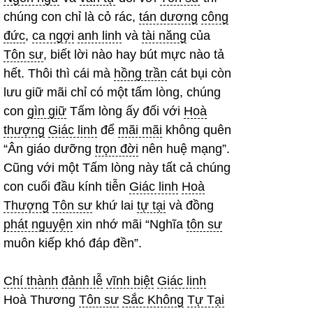
chúng con chỉ là cỏ rác,
tán dương
công
đức
,
ca ngợi
anh linh
và
tài năng
của
Tôn sư
, biết lời nào hay bút mực nào tả
hết. Thôi thì cái mà
hồng trần
cát bụi còn
lưu giữ mãi chỉ có một tấm lòng, chúng
con
gìn giữ
Tấm lòng ấy đối với
Hoà
thượng
Giác linh
để
mãi mãi
không quên
“Ân giáo dưỡng
trọn đời
nên huệ mạng”.
Cũng với một Tấm lòng này tất cả chúng
con cuối đầu kính tiễn
Giác linh
Hoà
Thượng
Tôn sư
khứ lai
tự tại
và đồng
phát nguyện
xin nhớ mãi “Nghĩa
tôn sư
muôn kiếp khó đáp đền”.
Chí thành
đảnh lễ
vĩnh biệt
Giác linh
Hoà Thương
Tôn sư
Sắc Không
Tự Tại