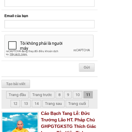
Email của bạn
Tạo bài viết
Trang đầu
Trang trước
8
9
10
11
12
13
14
Trang sau
Trang cuối
Cáo Bạch Tang Lễ: Đức
Trưởng Lão HT. Pháp Chủ
GHPGTGKSTG Thích Giác