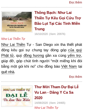
Đọc thêm
Thông Bạch: Như Lai
Thiền Tự Kêu Gọi Cứu Trợ
Bão Lụt Tại Các Tỉnh Miền
Trung
16/10/2020
(Xem: 20976)
Như Lai Thiền Tự
Như Lai Thiền
Tự - San Diego xin tha thiết phát
động kêu gọi sự chung tay đóng góp
của quý
Phật tử
, quý
đồng hương
gần xa cùng
yểm trợ
,
giúp đỡ, góp chút tình người “một miếng khi đói
bằng một gói khi no” cho đồng bào
Việt Nam
tại
quê nhà
.
Đọc thêm
Thư Mời Tham Dự Đại Lễ
Vu Lan - Dâng Y Ca Sa
2020
14/08/2020
(Xem: 24465)
Như Lai Thiền Tự