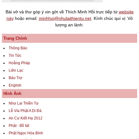
Bài vở và thư góp ý xin gởi về Thích Minh Hồi trực tiếp từ
website
này
hoặc email:
minhhoi@nhulaithientu.net
. Kính chúc quí vị: Vô
lượng an lành.
Trang Chính
Thông Báo
Tin Tức
Hoằng Pháp
Liên Lạc
Bảo Trợ
English
Hình Ảnh
Như Lai Thiền Tự
Lễ Vía Phật A Di Đà
An Cư Kiết Hạ 2012
Phật - Bồ tát
Phật Ngọc Hòa Bình