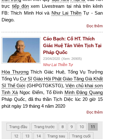
trực
tiếp đón
xem Livestream tại nhà trên kênh
FB: Thich Minh Hoi và
Như Lai Thiền
Tự - San
Diego.
Đọc thêm
Cáo Bạch: Cố HT. Thích
Giác Huệ Tân Viên Tịch Tại
Pháp Quốc
23/04/2020
(Xem: 26905)
Như Lai Thiền Tự
Hòa Thượng
Thích Giác Huệ, Tổng Vụ Trưởng
Tổng Vụ
Cư Sĩ
Giáo Hội Phật Giáo Tăng Già Khất
Sĩ Thế Giới
(GHPGTGKSTG),
Viện chủ
khai sơn
Tịnh Xá
Ngọc Điểm, Tổ Đình
Minh Đăng Quang
Pháp Quốc, đã thu thần Tịch Diệc lúc 20 giờ 15
phút ngày 19 tháng 4 năm 2020
Đọc thêm
Trang đầu
Trang trước
8
9
10
11
12
13
14
Trang sau
Trang cuối