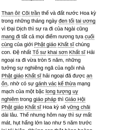
Than ôi!
Cõi trần
thế và đất nước Hoa kỳ
trong những tháng ngày
đen tối
tai ương
vì Đại Dịch thì sự ra đi của Ngài cũng
mang đi
tất cả mọi điểm nương tựa
cuối
cùng
của giới
Phật giáo
Khất sĩ
chúng
con. Đệ nhất
Tổ sư
khai sơn
Khất sĩ
Hải
ngoại ra đi vừa tròn 5 năm, những
tưởng sự nghiêng ngã của ngôi nhà
Phật giáo
Khất sĩ
hải ngoại đã được
an
ổn
, nhờ có sự
gánh vác
kế thừa
mạng
mạch của một bậc
long tượng
uy
nghiêm
trong
giáo pháp
thì
Giáo Hội
Phật giáo
Khất sĩ
Hoa kỳ sẽ
vững chãi
dài lâu. Thế nhưng hôm nay thì sự mất
mát, hụt hẩng lớn lao như 5 năm trước