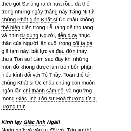
theo gót
Sư ông ra đi nữa rồi... đã thế
trong những ngày tháng này
Tăng Ni
tứ
chúng
Phật giáo
Khất sĩ
Úc châu không
thể hiện
diện trong Lễ Tang để thọ tang
và nhìn
từ dung
Người,
tiễn đưa
nhục
thân của Người lần cuối trong
cõi ta bà
giã tạm này, bất lực và
đau đớn
thay
thưa Tôn sư! Làm sao đây khi những
môn đồ
không được làm tròn bổn phận
hiếu kính đối với Tổ Thầy.
Toàn thể
tứ
chúng
Khất sĩ
Úc châu chúng con muôn
ngàn lần
chí thành
sám hối
và ngưỡng
mong
Giác linh
Tôn sư
Hoà thượng
từ bi
lượng thứ
.
Kính lạy
Giác linh
Ngài!
Ngôn ngữ
và
văn tự
đối với
Tôn sư
thì