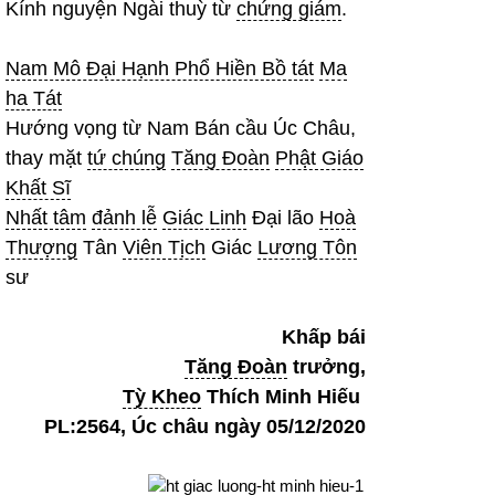
Kính nguyện Ngài thuỳ từ
chứng giám
.
Nam Mô Đại Hạnh Phổ Hiền Bồ tát
Ma
ha Tát
Hướng vọng từ Nam Bán cầu Úc Châu,
thay mặt
tứ chúng
Tăng Đoàn
Phật Giáo
Khất Sĩ
Nhất tâm
đảnh lễ
Giác Linh
Đại lão
Hoà
Thượng
Tân
Viên Tịch
Giác
Lương Tôn
sư
Khấp bái
Tăng Đoàn
trưởng,
Tỳ Kheo
Thích Minh Hiếu
PL:2564, Úc châu ngày 05/12/2020