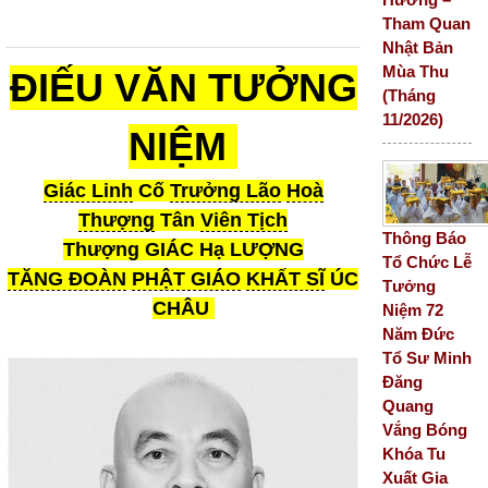
Tham Quan
Nhật Bản
Mùa Thu
ĐIẾU VĂN TƯỞNG
(Tháng
11/2026)
NIỆM
Giác Linh
Cố
Trưởng Lão
Hoà
Thượng
Tân
Viên Tịch
Thông Báo
Thượng
GIÁC
Hạ
LƯỢNG
Tổ Chức Lễ
TĂNG ĐOÀN
PHẬT GIÁO
KHẤT SĨ
ÚC
Tưởng
CHÂU
Niệm 72
Năm Đức
Tổ Sư Minh
Đăng
Quang
Vắng Bóng
Khóa Tu
Xuất Gia