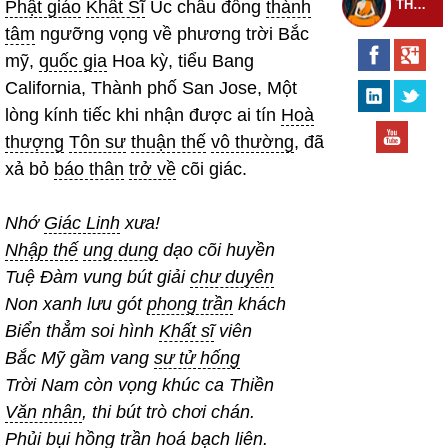
THEO DÕI THIỀN TỰ
Phật giáo
Khất Sĩ
Úc châu đồng
thành
tâm
ngưỡng vọng về phương trời Bắc
mỹ,
quốc gia
Hoa kỳ, tiểu Bang
California, Thành phố San Jose, Một
lòng kính tiếc khi nhận được ai tín
Hoà
thượng
Tôn sư
thuận thế
vô thường
, đã
xả bỏ
báo thân
trở về
cõi giác.
Nhớ
Giác Linh
xưa!
Nhập thế
ung dung
dạo cõi huyền
Tuệ Đàm vung bút giải
chư duyên
Non xanh lưu gót
phong trần
khách
Biển thẳm soi hình
Khất sĩ
viên
Bắc Mỹ gầm vang
sư tử hống
Trời Nam còn vọng khúc ca Thiền
Văn nhân
, thi bút trò chơi chán.
Phủi bụi
hồng trần
hoá
bạch liên
.