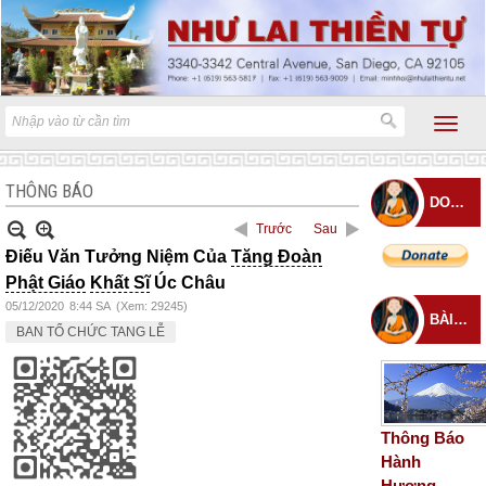
THÔNG BÁO
DONATE
Trước
Sau
Điếu Văn Tưởng Niệm Của
Tăng Đoàn
Phật Giáo
Khất Sĩ
Úc Châu
05/12/2020
8:44 SA
(Xem: 29245)
BÀI ĐĂNG MỚI
BAN TỔ CHỨC TANG LỄ
Thông Báo
Hành
Hương –