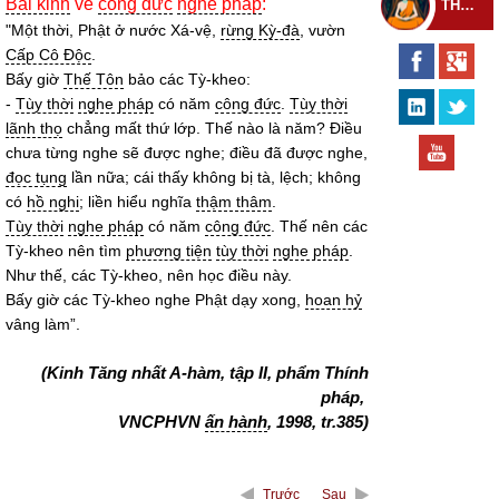
Bài kinh
về
công đức
nghe pháp
:
THEO DÕI THIỀN TỰ
"Một thời, Phật ở nước Xá-vệ,
rừng Kỳ-đà
, vườn
Cấp Cô Độc
.
Bấy giờ
Thế Tôn
bảo các Tỳ-kheo:
-
Tùy thời
nghe pháp
có năm
công đức
.
Tùy thời
lãnh thọ
chẳng mất thứ lớp. Thế nào là năm? Điều
chưa từng nghe sẽ được nghe; điều đã được nghe,
đọc tụng
lần nữa; cái thấy không bị tà, lệch; không
có
hồ nghi
; liền hiểu nghĩa
thậm thâm
.
Tùy thời
nghe pháp
có năm
công đức
. Thế nên các
Tỳ-kheo nên tìm
phương tiện
tùy thời
nghe pháp
.
Như thế, các Tỳ-kheo, nên học điều này.
Bấy giờ các Tỳ-kheo nghe Phật dạy xong,
hoan hỷ
vâng làm”.
(Kinh Tăng nhất A-hàm, tập II, phẩm Thính
pháp,
VNCPHVN
ấn hành
, 1998, tr.385)
Trước
Sau