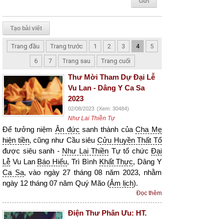
Tạo bài viết
Trang đầu
Trang trước
1
2
3
4
5
6
7
Trang sau
Trang cuối
Thư Mời Tham Dự Đại Lễ
Vu Lan - Dâng Y Ca Sa
2023
02/08/2023
(Xem: 30484)
Như Lai Thiền Tự
Để tưởng niệm
Ân đức
sanh thành của
Cha Mẹ
hiện tiền
, cũng như Cầu siêu
Cửu Huyền Thất Tổ
được siêu sanh -
Như Lai Thiền
Tự tổ chức
Đại
Lễ
Vu Lan
Báo Hiếu
, Trì Bình
Khất Thực
, Dâng Y
Ca Sa
, vào ngày 27 tháng 08 năm 2023, nhằm
ngày 12 tháng 07 năm Quý Mão (
Âm lịch
).
Đọc thêm
Điện Thư Phân Ưu: HT.