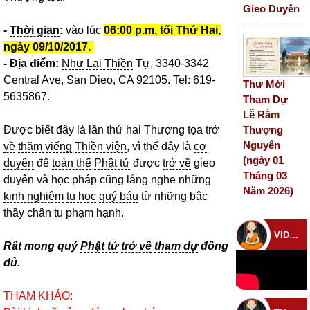
Gieo Duyên
-
Thời gian
:
vào lúc
06:00 p.m, tối Thứ Hai,
ngày 09/10/2017.
- Địa điểm:
Như Lai Thiền
Tự, 3340-3342
Central Ave, San Dieo, CA 92105. Tel: 619-
Thư Mời
5635867.
Tham Dự
Lễ Rằm
Thượng
Được biết đây là lần thứ hai
Thượng tọa
trở
Nguyên
về
thăm viếng
Thiền viện
, vì thế đây là
cơ
(ngày 01
duyên
để
toàn thể
Phật tử
được
trở về
gieo
Tháng 03
duyên và học pháp cũng lắng nghe những
Năm 2026)
kinh nghiệm
tu học
quý báu
từ những bậc
thầy
chân tu
phạm hạnh
.
VIDEO CHÙA
Rất mong quý
Phật tử
trở về
tham dự
đông
đủ.
THAM KHẢO
: