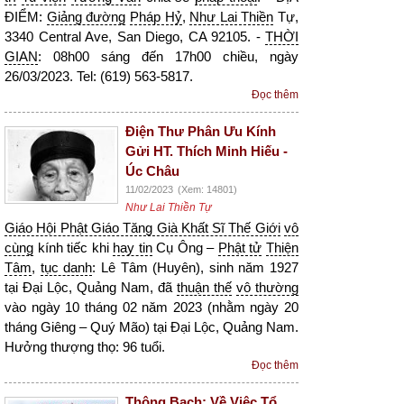
ĐIỂM:
Giảng đường
Pháp Hỷ
,
Như Lai Thiền
Tự,
3340 Central Ave, San Diego, CA 92105. -
THỜI
GIAN
: 08h00 sáng đến 17h00 chiều, ngày
26/03/2023. Tel: (619) 563-5817.
Đọc thêm
Điện Thư Phân Ưu Kính
Gửi HT. Thích Minh Hiếu -
Úc Châu
11/02/2023
(Xem: 14801)
Như Lai Thiền Tự
Giáo Hội Phật Giáo Tăng Già Khất Sĩ Thế Giới
vô
cùng
kính tiếc khi
hay tin
Cụ Ông –
Phật tử
Thiện
Tâm
,
tục danh
: Lê Tâm (Huyên), sinh năm 1927
tại Đại Lộc, Quảng Nam, đã
thuận thế
vô thường
vào ngày 10 tháng 02 năm 2023 (nhằm ngày 20
tháng Giêng – Quý Mão) tại Đại Lộc, Quảng Nam.
Hưởng thượng thọ: 96 tuổi.
Đọc thêm
Thông Bạch: Về Việc Tổ