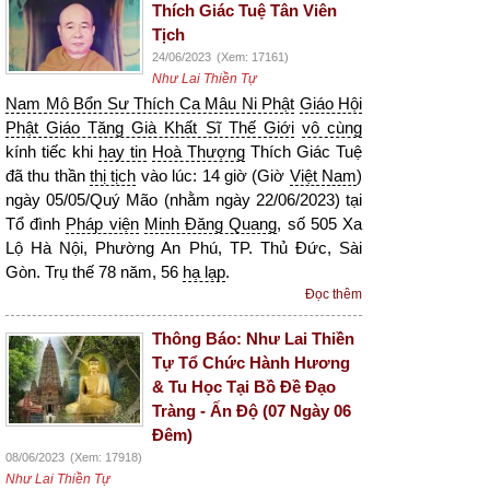
Thích Giác Tuệ Tân Viên
Tịch
24/06/2023
(Xem: 17161)
Như Lai Thiền Tự
Nam Mô Bổn Sư Thích Ca Mâu Ni Phật
Giáo Hội
Phật Giáo Tăng Già Khất Sĩ Thế Giới
vô cùng
kính tiếc khi
hay tin
Hoà Thượng
Thích Giác Tuệ
đã thu thần
thị tịch
vào lúc: 14 giờ (Giờ
Việt Nam
)
ngày 05/05/Quý Mão (nhằm ngày 22/06/2023) tại
Tổ đình
Pháp viện
Minh Đăng Quang
, số 505 Xa
Lộ Hà Nội, Phường An Phú, TP. Thủ Đức, Sài
Gòn. Trụ thế 78 năm, 56
hạ lạp
.
Đọc thêm
Thông Báo: Như Lai Thiền
Tự Tổ Chức Hành Hương
& Tu Học Tại Bồ Đề Đạo
Tràng - Ấn Độ (07 Ngày 06
Đêm)
08/06/2023
(Xem: 17918)
Như Lai Thiền Tự