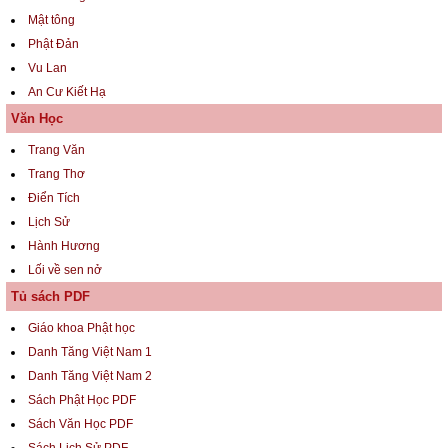
Mật tông
Phật Đản
Vu Lan
An Cư Kiết Hạ
Văn Học
Trang Văn
Trang Thơ
Điển Tích
Lịch Sử
Hành Hương
Lối về sen nở
Tủ sách PDF
Giáo khoa Phật học
Danh Tăng Việt Nam 1
Danh Tăng Việt Nam 2
Sách Phật Học PDF
Sách Văn Học PDF