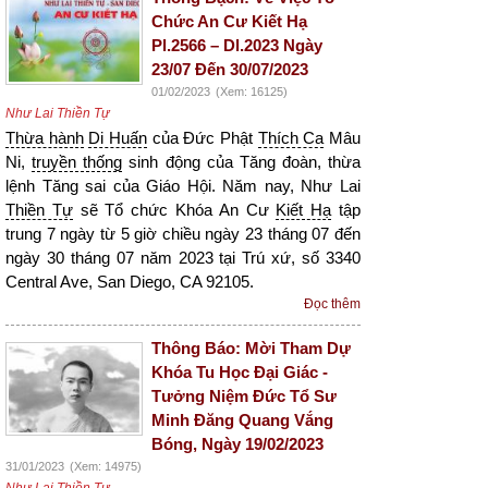
Chức An Cư Kiết Hạ
Pl.2566 – Dl.2023 Ngày
23/07 Đến 30/07/2023
01/02/2023
(Xem: 16125)
Như Lai Thiền Tự
Thừa hành
Di Huấn
của Đức Phật
Thích Ca
Mâu
Ni,
truyền thống
sinh động của Tăng đoàn, thừa
lệnh Tăng sai của Giáo Hội. Năm nay, Như Lai
Thiền Tự
sẽ Tổ chức Khóa An Cư
Kiết Hạ
tập
trung 7 ngày từ 5 giờ chiều ngày 23 tháng 07 đến
ngày 30 tháng 07 năm 2023 tại Trú xứ, số 3340
Central Ave, San Diego, CA 92105.
Đọc thêm
Thông Báo: Mời Tham Dự
Khóa Tu Học Đại Giác -
Tưởng Niệm Đức Tổ Sư
Minh Đăng Quang Vắng
Bóng, Ngày 19/02/2023
31/01/2023
(Xem: 14975)