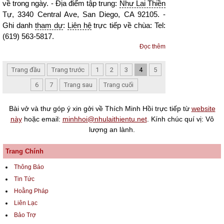
về trong ngày. - Địa điểm tập trung:
Như Lai Thiền
Tự, 3340 Central Ave, San Diego, CA 92105. -
Ghi danh
tham dự
:
Liên hệ
trực tiếp về chùa: Tel:
(619) 563-5817.
Đọc thêm
Trang đầu
Trang trước
1
2
3
4
5
6
7
Trang sau
Trang cuối
Bài vở và thư góp ý xin gởi về Thích Minh Hồi trực tiếp từ
website
này
hoặc email:
minhhoi@nhulaithientu.net
. Kính chúc quí vị: Vô
lượng an lành.
Trang Chính
Thông Báo
Tin Tức
Hoằng Pháp
Liên Lạc
Bảo Trợ