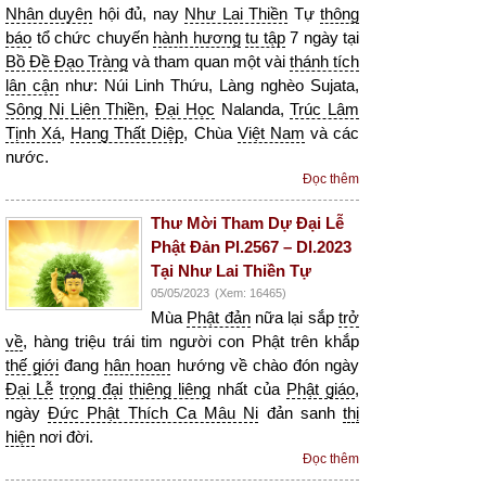
Nhân duyên
hội đủ, nay
Như Lai Thiền
Tự
thông
báo
tổ chức chuyến
hành hương
tu tập
7 ngày tại
Bồ Đề Đạo Tràng
và tham quan một vài
thánh tích
lân cận
như: Núi Linh Thứu, Làng nghèo Sujata,
Sông Ni Liên Thiền
,
Đại Học
Nalanda,
Trúc Lâm
Tịnh Xá
,
Hang Thất Diệp
, Chùa
Việt Nam
và các
nước.
Đọc thêm
Thư Mời Tham Dự Đại Lễ
Phật Đản Pl.2567 – Dl.2023
Tại Như Lai Thiền Tự
05/05/2023
(Xem: 16465)
Mùa
Phật đản
nữa lại sắp
trở
về
, hàng triệu trái tim người con Phật trên khắp
thế giới
đang
hân hoan
hướng về chào đón ngày
Đại Lễ
trọng đại
thiêng liêng
nhất của
Phật giáo
,
ngày
Đức Phật Thích Ca Mâu Ni
đản sanh
thị
hiện
nơi đời.
Đọc thêm