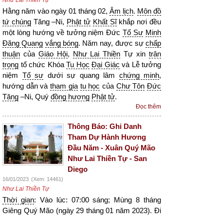
Như Lai Thiền Tự
Hằng năm vào ngày 01 tháng 02,
Âm lịch
.
Môn đồ
tứ chúng
Tăng –Ni,
Phật tử
Khất Sĩ
khắp nơi đều
một lòng hướng về tưởng niệm Đức
Tổ Sư
Minh
Đăng Quang
vắng bóng
. Năm nay, được sự
chấp
thuận
của
Giáo Hội
,
Như Lai Thiền
Tự xin
trân
trọng
tổ chức Khóa
Tu Học
Đại Giác
và Lễ tưởng
niệm
Tổ sư
dưới sự quang lâm
chứng minh
,
hướng dẫn và
tham gia
tu học
của
Chư Tôn
Đức
Tăng
–Ni, Quý
đồng hương
Phật tử
.
Đọc thêm
Thông Báo: Ghi Danh
Tham Dự Hành Hương
Đầu Năm - Xuân Quý Mão
Như Lai Thiền Tự - San
Diego
16/01/2023
(Xem: 14461)
Như Lai Thiền Tự
Thời gian
: Vào lúc: 07:00 sáng; Mùng 8 tháng
Giêng Quý Mão (ngày 29 tháng 01 năm 2023). Đi