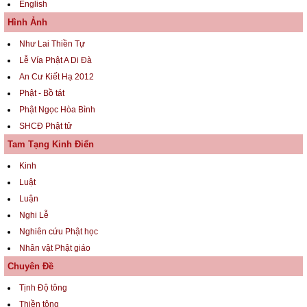
English
Hình Ảnh
Như Lai Thiền Tự
Lễ Vía Phật A Di Đà
An Cư Kiết Hạ 2012
Phật - Bồ tát
Phật Ngọc Hòa Bình
SHCĐ Phật tử
Tam Tạng Kinh Điển
Kinh
Luật
Luận
Nghi Lễ
Nghiên cứu Phật học
Nhân vật Phật giáo
Chuyên Đề
Tịnh Độ tông
Thiền tông