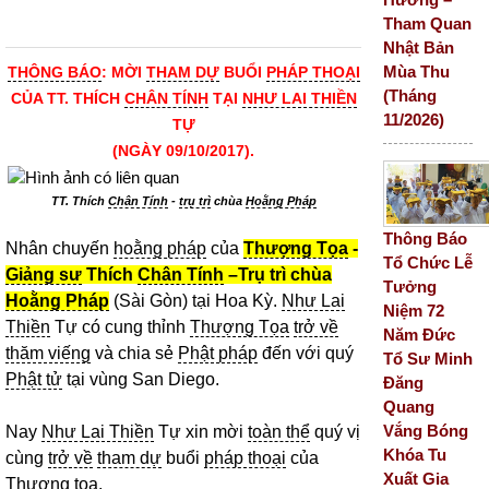
Tham Quan
Nhật Bản
Mùa Thu
THÔNG BÁO
: MỜI
THAM DỰ
BUỔI
PHÁP THOẠI
(Tháng
CỦA TT. THÍCH
CHÂN TÍNH
TẠI
NHƯ LAI THIỀN
11/2026)
TỰ
(NGÀY 09/10/2017).
TT. Thích
Chân Tính
-
trụ trì
chùa
Hoằng Pháp
Thông Báo
Nhân chuyến
hoằng pháp
của
Thượng Tọa
-
Tổ Chức Lễ
Giảng sư
Thích
Chân Tính
–Trụ trì chùa
Tưởng
Hoằng Pháp
(Sài Gòn) tại Hoa Kỳ.
Như Lai
Niệm 72
Thiền
Tự có cung thỉnh
Thượng Tọa
trở về
Năm Đức
thăm viếng
và chia sẻ
Phật pháp
đến với quý
Tổ Sư Minh
Phật tử
tại vùng San Diego.
Đăng
Quang
Vắng Bóng
Nay
Như Lai Thiền
Tự xin mời
toàn thể
quý vị
Khóa Tu
cùng
trở về
tham dự
buổi
pháp thoại
của
Xuất Gia
Thượng tọa
.