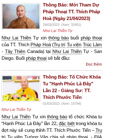
Thông Báo: Mời Tham Dự
Pháp Thoại TT. Thích Pháp
Hoà (Ngày 21/04/2023)
28/03/2023
(Xem: 32951)
Như Lai Thiền Tự
Như Lai Thiền
Tự xin
thông báo
buổi
pháp thoại
của TT. Thích
Pháp Hoà
(
Trụ trì
Tu viện
Trúc Lâm
-
Tây Thiên
Canada) tại
Như Lai Thiền
Tự - San
Diego. Buổi
pháp thoại
sẽ bắt đầu:
Đọc thêm
Thông Báo: Tổ Chức Khóa
Tu "Hạnh Phúc Là Đây"
Lần 22 - Giảng Sư: TT.
Thích Phước Tiến
01/03/2023
(Xem: 15794)
Như Lai Thiền Tự
Như Lai Thiền
Tự xin
thông báo
tổ chức Khóa tu
“Hạnh Phúc Là Đây” lần 22,
đặc biệt
trong khóa tu
đợt này sẽ cung thỉnh TT. Thích Phước Tiến –
Trụ
trì
Tu viện
Tường Vân
chia sẻ
pháp thoại
. - ĐỊA