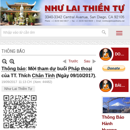
THÔNG BÁO
DONATE
Trước
Sau
Thông báo
: Mời
tham dự
buổi
Pháp thoại
của TT. Thích
Chân Tính
(Ngày 09/10/2017).
19/09/2017
11:13 CH
(Xem: 44482)
BÀI ĐĂNG MỚI
Như Lai Thiền Tự
Thông Báo
Hành
Hương –