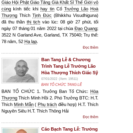
Giáo Hội Phật Giáo Tăng Già Khất Sĩ Thế Giới
vô
cùng
kính tiếc khi
hay tin
Cố
Trưởng Lão
Hoà
Thượng
Thích
Tịnh Đức
(Bhikkhu Visudhiguna)
đã thu thần
thị tịch
vào lúc: 08 giờ 27 phút, tối
ngày 07 tháng 01 năm 2022 tại chùa
Đạo Quang
;
3522 N Garland Ave, Garland, TX 75040; Trụ thế:
78 năm, 52
Hạ lạp
.
Đọc thêm
Ban Tang Lễ & Chương
Trình Tang Lễ Trưởng Lão
Hòa Thượng Thích Giác Sỹ
07/01/2022
(Xem: 19511)
BAN TỔ CHỨC TANG LỄ
BAN TỔ CHỨC 1. Trưởng Ban Tổ Chức:
Hòa
Thượng
Thích Minh Hồi 2. Phó Trưởng BTC: H.T.
Thích
Minh Mẫn
(
Phụ trách
điều hợp) H.T. Thích
Nguyên Siêu H.T. Thích Thông Hải
Đọc thêm
Cáo Bạch Tang Lễ: Trưởng