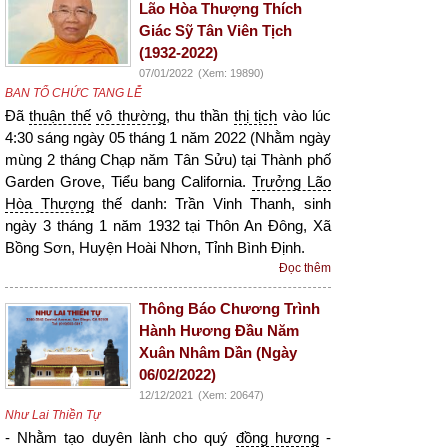
Lão Hòa Thượng Thích
Giác Sỹ Tân Viên Tịch
(1932-2022)
07/01/2022
(Xem: 19890)
BAN TỔ CHỨC TANG LỄ
Đã
thuận thế
vô thường
, thu thần
thị tịch
vào lúc
4:30 sáng ngày 05 tháng 1 năm 2022 (Nhằm ngày
mùng 2 tháng Chạp năm Tân Sửu) tại Thành phố
Garden Grove, Tiểu bang California.
Trưởng Lão
Hòa Thượng
thế danh: Trần Vinh Thanh, sinh
ngày 3 tháng 1 năm 1932 tại Thôn An Đông, Xã
Bồng Sơn, Huyện Hoài Nhơn, Tỉnh Bình Định.
Đọc thêm
Thông Báo Chương Trình
Hành Hương Đầu Năm
Xuân Nhâm Dần (Ngày
06/02/2022)
12/12/2021
(Xem: 20647)
Như Lai Thiền Tự
- Nhằm tạo duyên lành cho quý
đồng hương
-