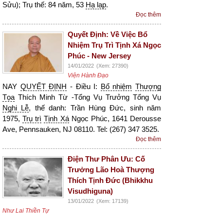
Sửu); Trụ thế: 84 năm, 53
Hạ lạp
.
Đọc thêm
Quyết Định: Về Việc Bổ
Nhiệm Trụ Trì Tịnh Xá Ngọc
Phúc - New Jersey
14/01/2022
(Xem: 27390)
Viện Hành Đạo
NAY
QUYẾT ĐỊNH
- Điều I:
Bổ nhiệm
Thượng
Tọa
Thích Minh Từ -Tổng Vụ Trưởng Tổng Vụ
Nghi Lễ
, thế danh: Trần Hùng Đức, sinh năm
1975,
Trụ trì
Tịnh Xá
Ngọc Phúc, 1641 Derousse
Ave, Pennsauken, NJ 08110. Tel: (267) 347 3525.
Đọc thêm
Điện Thư Phân Ưu: Cố
Trưởng Lão Hoà Thượng
Thích Tịnh Đức (Bhikkhu
Visudhiguna)
13/01/2022
(Xem: 17139)
Như Lai Thiền Tự