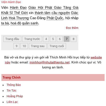
Viện Hành Đạo
Viện
Hành Đạo
Giáo Hội Phật Giáo Tăng Già
Khất Sĩ Thế Giới
xin
thành tâm
cầu nguyện
Giác
Linh
Hoà Thượng
Cao Đăng
Phật Quốc
, hội nhập
ta bà
,
hoá độ
quần sanh
.
Đọc thêm
Trang đầu
Trang trước
4
5
6
7
8
9
10
Trang sau
Trang cuối
Bài vở và thư góp ý xin gởi về Thích Minh Hồi trực tiếp từ
website
này
hoặc email:
minhhoi@nhulaithientu.net
. Kính chúc quí vị: Vô
lượng an lành.
Trang Chính
Thông Báo
Tin Tức
Hoằng Pháp
Liên Lạc