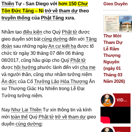
Thiền
Tự - San Diego với
hơn 150
Chư
Gieo Duyên
Tôn
Đức Tăng
– Ni
trở về
tham dự
theo
truyền thống
của
Phật Tăng
xưa.
Nhằm tạo
điều kiện
cho Quý
Phật tử
được
Thư Mời
gieo duyên sớt bát
cúng dường
đến với
Tăng
Tham Dự
đoàn
sau những ngày
An cư kiết hạ
được tổ
Lễ Rằm
chức từ ngày 30 tháng 07 đến 06 tháng
Thượng
08/2017, cũng hầu giúp cho Quý
Phật tử
Nguyên
được
hồi hướng
phước lành đến với
cha mẹ
(ngày 01
và người thân, cũng như nhằm tưởng niệm
Tháng 03
Năm 2026)
Ân đức
của Cố
Trưởng Lão
Hòa Thượng
Ân
sư Thượng Giác Hạ Nhiên trong Lễ Đại
Tường tưởng niệm.
VIDEO CHÙA
Nay
Như Lai Thiền
Tự xin thông tin và kính
mời
toàn thể
Quý
Phật tử
trở về
tham dự
gieo
duyên
cúng dường
: