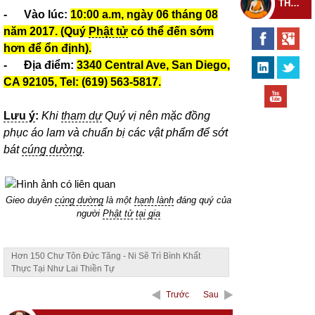
THEO DÕI THIỀN TỰ
- Vào lúc:
10:00 a.m, ngày 06 tháng 08
năm 2017. (Quý
Phật tử
có thể đến sớm
hơn để ổn định).
- Địa điểm:
3340 Central Ave, San Diego,
CA 92105, Tel: (619) 563-5817.
Lưu ý
:
Khi
tham dự
Quý vị nên mặc đồng
phục áo lam và chuẩn bị các vật phẩm để sớt
bát
cúng dường
.
Gieo duyên
cúng dường
là một
hạnh lành
đáng quý của
người
Phật tử
tại gia
Hơn 150 Chư Tôn Đức Tăng - Ni Sẽ Trì Bình Khất
Thực Tại Như Lai Thiền Tự
Trước
Sau