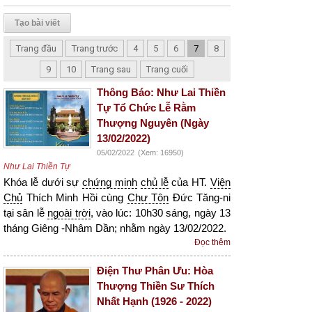
Tạo bài viết
Trang đầu
Trang trước
4
5
6
7
8
9
10
Trang sau
Trang cuối
Thông Báo: Như Lai Thiền
Tự Tổ Chức Lễ Rằm
Thượng Nguyên (Ngày
13/02/2022)
05/02/2022
(Xem: 16950)
Như Lai Thiền Tự
Khóa lễ dưới sự
chứng minh
chủ lễ
của HT.
Viện
Chủ
Thích Minh Hồi cùng
Chư Tôn
Đức Tăng-ni
tại sân lễ
ngoài trời
, vào lúc: 10h30 sáng, ngày 13
tháng Giêng -Nhâm Dần; nhằm ngày 13/02/2022.
Đọc thêm
Điện Thư Phân Ưu: Hòa
Thượng Thiền Sư Thích
Nhất Hạnh (1926 - 2022)