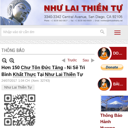
THÔNG BÁO
DONATE
Trước
Sau
Hơn 150
Chư Tôn
Đức Tăng
- Ni Sẽ Trì
Bình
Khất Thực
Tại
Như Lai Thiền
Tự
24/07/2017
1:04 CH
(Xem: 32743)
BÀI ĐĂNG MỚI
Như Lai Thiền Tự
Thông Báo
Hành
Hương –