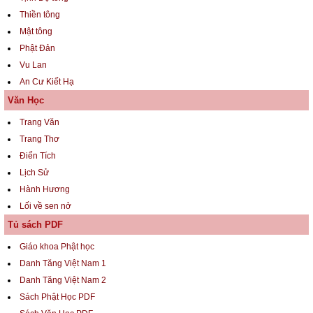
Thiền tông
Mật tông
Phật Đản
Vu Lan
An Cư Kiết Hạ
Văn Học
Trang Văn
Trang Thơ
Điển Tích
Lịch Sử
Hành Hương
Lối về sen nở
Tủ sách PDF
Giáo khoa Phật học
Danh Tăng Việt Nam 1
Danh Tăng Việt Nam 2
Sách Phật Học PDF