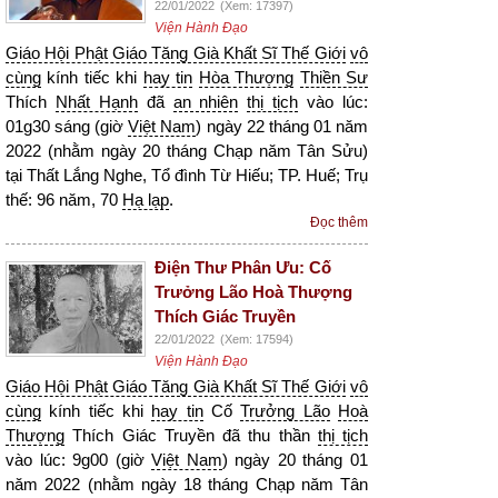
22/01/2022
(Xem: 17397)
Viện Hành Đạo
Giáo Hội Phật Giáo Tăng Già Khất Sĩ Thế Giới
vô
cùng
kính tiếc khi
hay tin
Hòa Thượng
Thiền Sư
Thích
Nhất Hạnh
đã
an nhiên
thị tịch
vào lúc:
01g30 sáng (giờ
Việt Nam
) ngày 22 tháng 01 năm
2022 (nhằm ngày 20 tháng Chạp năm Tân Sửu)
tại Thất Lắng Nghe, Tổ đình Từ Hiếu; TP. Huế; Trụ
thế: 96 năm, 70
Hạ lạp
.
Đọc thêm
Điện Thư Phân Ưu: Cố
Trưởng Lão Hoà Thượng
Thích Giác Truyền
22/01/2022
(Xem: 17594)
Viện Hành Đạo
Giáo Hội Phật Giáo Tăng Già Khất Sĩ Thế Giới
vô
cùng
kính tiếc khi
hay tin
Cố
Trưởng Lão
Hoà
Thượng
Thích Giác Truyền đã thu thần
thị tịch
vào lúc: 9g00 (giờ
Việt Nam
) ngày 20 tháng 01
năm 2022 (nhằm ngày 18 tháng Chạp năm Tân