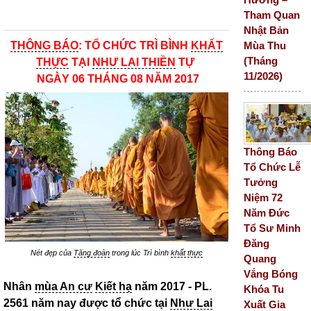
Tham Quan
Nhật Bản
Mùa Thu
THÔNG BÁO
: TỔ CHỨC TRÌ BÌNH
KHẤT
(Tháng
THỰC
TẠI
NHƯ LAI THIỀN
TỰ
11/2026)
NGÀY 06 THÁNG 08 NĂM 2017
Thông Báo
Tổ Chức Lễ
Tưởng
Niệm 72
Năm Đức
Tổ Sư Minh
Đăng
Nét đẹp của
Tăng đoàn
trong lúc Trì bình
khất thực
Quang
Vắng Bóng
Nhân
mùa An cư
Kiết hạ
năm 2017 - PL.
Khóa Tu
2561 năm nay được tổ chức tại
Như Lai
Xuất Gia