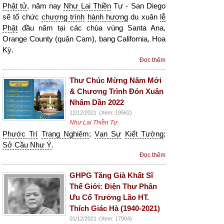
Phật tử
, năm nay
Như Lai Thiền
Tự - San Diego
sẽ tổ chức
chương trình
hành hương
du xuân
lễ
Phật
đầu năm tại các chùa vùng Santa Ana,
Orange County (quận Cam), bang California, Hoa
Kỳ.
Đọc thêm
Thư Chúc Mừng Năm Mới
& Chương Trình Đón Xuân
Nhâm Dần 2022
12/12/2021
(Xem: 19562)
Như Lai Thiền Tự
Phước Trí
Trang Nghiêm
;
Vạn Sự
Kiết Tường
;
Sở Cầu Như Ý
.
Đọc thêm
GHPG Tăng Già Khất Sĩ
Thế Giới: Điện Thư Phân
Ưu Cố Trưởng Lão HT.
Thích Giác Hà (1940-2021)
01/12/2021
(Xem: 17904)