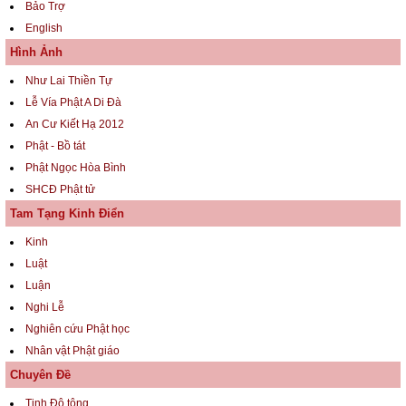
Bảo Trợ
English
Hình Ảnh
Như Lai Thiền Tự
Lễ Vía Phật A Di Đà
An Cư Kiết Hạ 2012
Phật - Bồ tát
Phật Ngọc Hòa Bình
SHCĐ Phật tử
Tam Tạng Kinh Điển
Kinh
Luật
Luận
Nghi Lễ
Nghiên cứu Phật học
Nhân vật Phật giáo
Chuyên Đề
Tịnh Độ tông