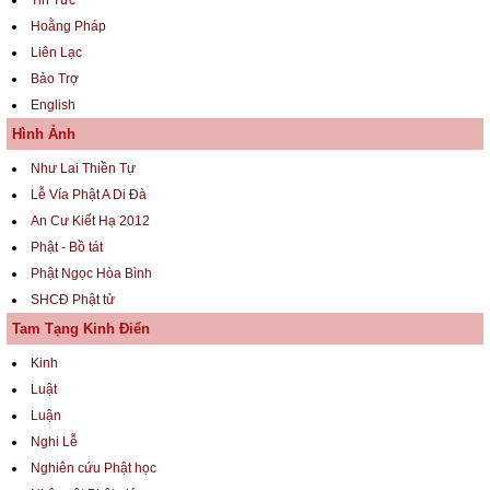
Hoằng Pháp
Liên Lạc
Bảo Trợ
English
Hình Ảnh
Như Lai Thiền Tự
Lễ Vía Phật A Di Đà
An Cư Kiết Hạ 2012
Phật - Bồ tát
Phật Ngọc Hòa Bình
SHCĐ Phật tử
Tam Tạng Kinh Điển
Kinh
Luật
Luận
Nghi Lễ
Nghiên cứu Phật học