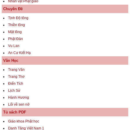
Nhân vật Phật giáo
Chuyên Đề
Tịnh Độ tông
Thiền tông
Mật tông
Phật Đản
Vu Lan
An Cư Kiết Hạ
Văn Học
Trang Văn
Trang Thơ
Điển Tích
Lịch Sử
Hành Hương
Lối về sen nở
Tủ sách PDF
Giáo khoa Phật học
Danh Tăng Việt Nam 1