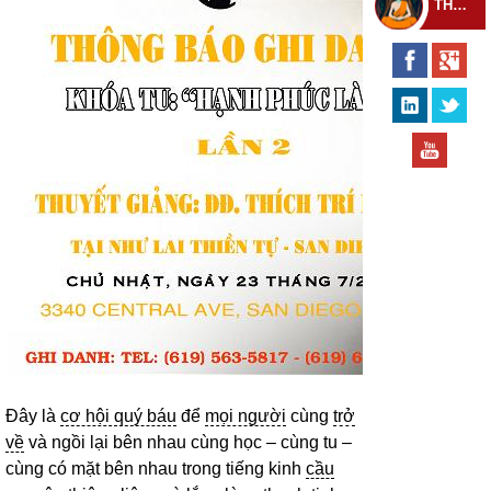
THEO DÕI THIỀN TỰ
Đây là
cơ hội quý báu
để
mọi người
cùng
trở
về
và ngồi lại bên nhau cùng học – cùng tu –
cùng có mặt bên nhau trong tiếng kinh
cầu