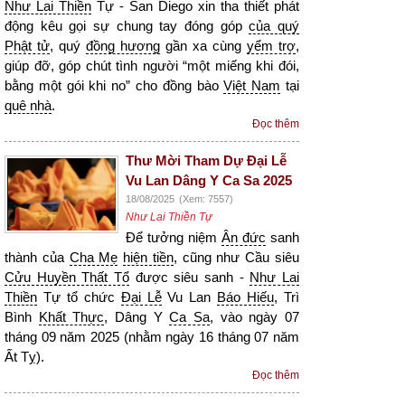
Như Lai Thiền
Tự - San Diego xin tha thiết phát
động kêu gọi sự chung tay đóng góp
của quý
Phật tử
, quý
đồng hương
gần xa cùng
yểm trợ
,
giúp đỡ, góp chút tình người “một miếng khi đói,
bằng một gói khi no” cho đồng bào
Việt Nam
tại
quê nhà
.
Đọc thêm
Thư Mời Tham Dự Đại Lễ
Vu Lan Dâng Y Ca Sa 2025
18/08/2025
(Xem: 7557)
Như Lai Thiền Tự
Để tưởng niệm
Ân đức
sanh
thành của
Cha Mẹ
hiện tiền
, cũng như Cầu siêu
Cửu Huyền Thất Tổ
được siêu sanh -
Như Lai
Thiền
Tự tổ chức
Đại Lễ
Vu Lan
Báo Hiếu
, Trì
Bình
Khất Thực
, Dâng Y
Ca Sa
, vào ngày 07
tháng 09 năm 2025 (nhằm ngày 16 tháng 07 năm
Ất Tỵ).
Đọc thêm