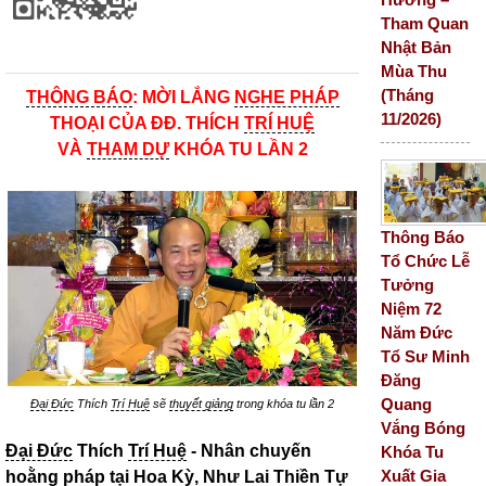
Tham Quan
Nhật Bản
Mùa Thu
(Tháng
THÔNG BÁO
: MỜI LẮNG
NGHE PHÁP
11/2026)
THOẠI CỦA ĐĐ. THÍCH
TRÍ HUỆ
VÀ
THAM DỰ
KHÓA TU LẦN 2
Thông Báo
Tổ Chức Lễ
Tưởng
Niệm 72
Năm Đức
Tổ Sư Minh
Đăng
Quang
Đại Đức
Thích
Trí Huệ
sẽ
thuyết giảng
trong khóa tu lần 2
Vắng Bóng
Đại Đức
Thích
Trí Huệ
- Nhân chuyến
Khóa Tu
Xuất Gia
hoằng pháp
tại Hoa Kỳ,
Như Lai Thiền
Tự