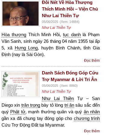
Đôi Nét Về Hòa Thượng
Thích Minh Hồi – Viện Chủ
Như Lai Thiền Tự
05/06/2025
(Xem: 14884)
Như Lai Thiền Tự
Hòa thượng
Thích Minh Hồi,
tục danh
là Phạm
Văn Sanh, sinh ngày 26 tháng 04 năm 1955 tại ấp
5, xã
Hưng Long
, huyện Bình Chánh, tỉnh Gia
Định (nay là Sài Gòn).
Đọc thêm
Danh Sách Đóng Góp Cứu
Trợ Myanmar & Lời Tri Ân
05/06/2025
(Xem: 8860)
Như Lai Thiền Tự
Như Lai Thiền
Tự – San
Diego xin
trân trọng
bày tỏ lòng
tri ân
sâu sắc đến
quý
Phật tử
, mạnh thường quân và quý
ân nhân
gần xa đã chung tay đóng góp cho
chương trình
Cứu Trợ Động Đất tại Myanmar.
Đọc thêm