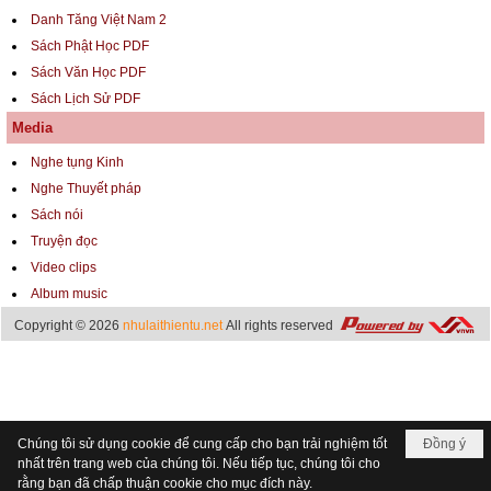
Danh Tăng Việt Nam 2
Sách Phật Học PDF
Sách Văn Học PDF
Sách Lịch Sử PDF
Media
Nghe tụng Kinh
Nghe Thuyết pháp
Sách nói
Truyện đọc
Video clips
Album music
Copyright © 2026
nhulaithientu.net
All rights reserved
Chúng tôi sử dụng cookie để cung cấp cho bạn trải nghiệm tốt
Đồng ý
nhất trên trang web của chúng tôi. Nếu tiếp tục, chúng tôi cho
rằng bạn đã chấp thuận cookie cho mục đích này.