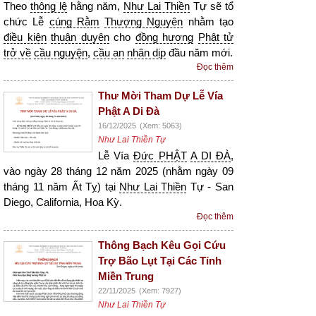
Theo
thông lệ
hằng năm,
Như Lai Thiền
Tự sẽ tổ
chức Lễ
cúng Rằm
Thượng Nguyên
nhằm tạo
điều kiện
thuận duyên
cho
đồng hương
Phật tử
trở về
cầu nguyện
,
cầu an
nhân dịp
đầu năm mới.
Đọc thêm
Thư Mời Tham Dự Lễ Vía
Phật A Di Đà
16/12/2025
(Xem: 5063)
Như Lai Thiền Tự
Lễ Vía
Đức PHẬT
A DI ĐÀ
,
vào ngày 28 tháng 12 năm 2025 (nhằm ngày 09
tháng 11 năm Ất Tỵ) tại
Như Lai Thiền
Tự - San
Diego, California, Hoa Kỳ.
Đọc thêm
Thông Bạch Kêu Gọi Cứu
Trợ Bão Lụt Tại Các Tỉnh
Miền Trung
22/11/2025
(Xem: 7927)
Như Lai Thiền Tự