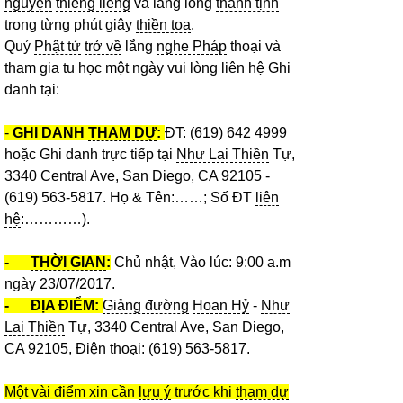
nguyện
thiêng liêng
và lắng lòng
thanh tịnh
trong từng phút giây
thiền tọa
.
Quý
Phật tử
trở về
lắng
nghe Pháp
thoại và
tham gia
tu học
một ngày
vui lòng
liên hệ
Ghi
danh tại:
-
GHI DANH
THAM DỰ
:
ĐT: (619) 642 4999
hoặc Ghi danh trực tiếp tại
Như Lai Thiền
Tự,
3340 Central Ave, San Diego, CA 92105 -
(619) 563-5817. Họ & Tên:……; Số ĐT
liên
hệ
:…………).
-
THỜI GIAN
:
Chủ nhật, Vào lúc: 9:00 a.m
ngày 23/07/2017.
- ĐỊA ĐIỂM:
Giảng đường
Hoan Hỷ
-
Như
Lai Thiền
Tự, 3340 Central Ave, San Diego,
CA 92105, Điện thoại: (619) 563-5817.
Một vài điểm xin cần
lưu ý
trước khi
tham dự