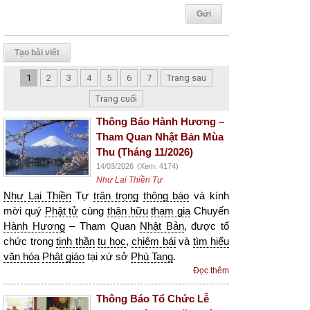
Tạo bài viết
1
2
3
4
5
6
7
Trang sau
Trang cuối
Thông Báo Hành Hương –
Tham Quan Nhật Bản Mùa
Thu (Tháng 11/2026)
14/03/2026
(Xem: 4174)
Như Lai Thiền Tự
Như Lai Thiền
Tự
trân trọng
thông báo
và kính
mời quý
Phật tử
cùng
thân hữu
tham gia
Chuyến
Hành Hương
– Tham Quan
Nhật Bản
, được tổ
chức trong
tinh thần
tu học
,
chiêm bái
và
tìm hiểu
văn hóa
Phật giáo
tại xứ sở
Phù Tang
.
Đọc thêm
Thông Báo Tổ Chức Lễ