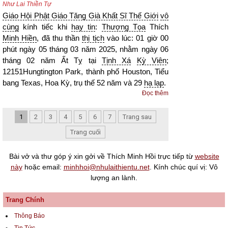
Như Lai Thiền Tự
Giáo Hội Phật Giáo Tăng Già Khất Sĩ Thế Giới
vô
cùng
kính tiếc khi
hay tin
:
Thượng Tọa
Thích
Minh Hiền
, đã thu thần
thị tịch
vào lúc: 01 giờ 00
phút ngày 05 tháng 03 năm 2025, nhằm ngày 06
tháng 02 năm Ất Tỵ tại
Tịnh Xá
Kỳ Viên
;
12151Hungtington Park, thành phố Houston, Tiểu
bang Texas, Hoa Kỳ, trụ thế 52 năm và 29
hạ lạp
.
Đọc thêm
1
2
3
4
5
6
7
Trang sau
Trang cuối
Bài vở và thư góp ý xin gởi về Thích Minh Hồi trực tiếp từ
website
này
hoặc email:
minhhoi@nhulaithientu.net
. Kính chúc quí vị: Vô
lượng an lành.
Trang Chính
Thông Báo
Tin Tức