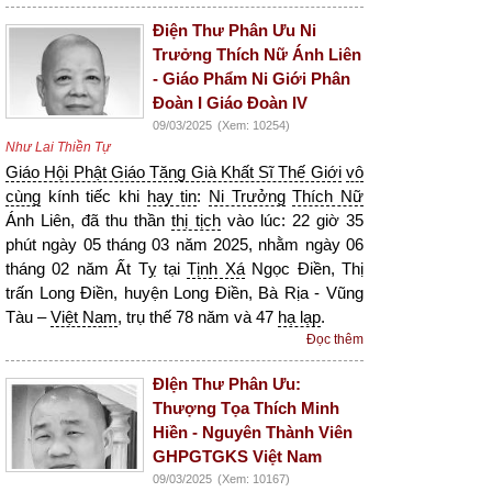
Điện Thư Phân Ưu Ni
Trưởng Thích Nữ Ánh Liên
- Giáo Phẩm Ni Giới Phân
Đoàn I Giáo Đoàn IV
09/03/2025
(Xem: 10254)
Như Lai Thiền Tự
Giáo Hội Phật Giáo Tăng Già Khất Sĩ Thế Giới
vô
cùng
kính tiếc khi
hay tin
:
Ni Trưởng
Thích Nữ
Ánh Liên, đã thu thần
thị tịch
vào lúc: 22 giờ 35
phút ngày 05 tháng 03 năm 2025, nhằm ngày 06
tháng 02 năm Ất Tỵ tại
Tịnh Xá
Ngọc Điền, Thị
trấn Long Điền, huyện Long Điền, Bà Rịa - Vũng
Tàu –
Việt Nam
, trụ thế 78 năm và 47
hạ lạp
.
Đọc thêm
ĐIện Thư Phân Ưu:
Thượng Tọa Thích Minh
Hiền - Nguyên Thành Viên
GHPGTGKS Việt Nam
09/03/2025
(Xem: 10167)