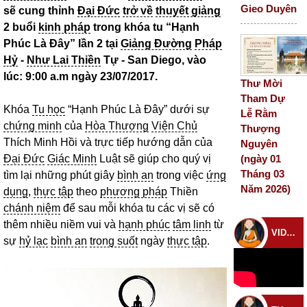
Gieo Duyên
sẽ cung thỉnh
Đại Đức
trở về
thuyết giảng
2 buổi
kinh pháp
trong khóa tu “Hạnh
Phúc Là Đây” lần 2 tại
Giảng Đường
Pháp
Hỷ
-
Như Lai Thiền
Tự - San Diego, vào
lúc: 9:00 a.m ngày 23/07/2017.
Thư Mời
Tham Dự
Khóa
Tu học
“Hạnh Phúc Là Đây” dưới sự
Lễ Rằm
chứng minh
của
Hòa Thượng
Viện Chủ
Thượng
Thích Minh Hồi và trực tiếp hướng dẫn của
Nguyên
Đại Đức
Giác Minh
Luật sẽ giúp cho quý vị
(ngày 01
Tháng 03
tìm lại những phút giây
bình an
trong việc
ứng
Năm 2026)
dụng
,
thực tập
theo
phương pháp
Thiền
chánh niệm
để sau mỗi khóa tu các vị sẽ có
thêm nhiều niềm vui và
hạnh phúc
tâm linh
từ
VIDEO CHÙA
sự
hỷ lạc
bình an
trong suốt
ngày
thực tập
.