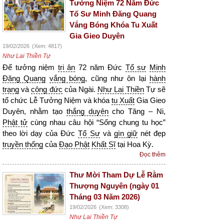
Tưởng Niệm 72 Năm Đức
Tổ Sư Minh Đăng Quang
Vắng Bóng Khóa Tu Xuất
Gia Gieo Duyên
19/02/2026
(Xem: 4817)
Như Lai Thiền Tự
Để tưởng niệm
tri ân
72 năm Đức
Tổ sư
Minh
Đăng Quang
vắng bóng
, cũng như ôn lại
hành
trạng
và
công đức
của Ngài.
Như Lai Thiền
Tự sẽ
tổ chức Lễ Tưởng Niệm và khóa
tu Xuất
Gia Gieo
Duyên, nhằm tạo
thắng duyên
cho Tăng – Ni,
Phật tử
cùng nhau câu hội “Sống chung tu học”
theo lời dạy của Đức
Tổ Sư
và
gìn giữ
nét đẹp
truyền thống
của
Đạo Phật
Khất Sĩ
tại Hoa Kỳ.
Đọc thêm
Thư Mời Tham Dự Lễ Rằm
Thượng Nguyên (ngày 01
Tháng 03 Năm 2026)
19/02/2026
(Xem: 3308)
Như Lai Thiền Tự