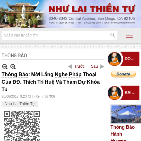
THÔNG BÁO
DONATE
Trước
Sau
Thông Báo
: Mời Lắng
Nghe Pháp
Thoại
Của ĐĐ. Thích
Trí Huệ
Và
Tham Dự
Khóa
Tu
BÀI ĐĂNG MỚI
28/06/2017
9:23 CH
(Xem: 36793)
Như Lai Thiền Tự
Thông Báo
Hành
Hương –