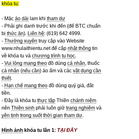
khóa tu:
- Mặc
áo dài
lam khi
tham dự
- Phải ghi danh trước khi đến (để BTC chuẩn
bị
thức ăn
).
Liên hệ
: (619) 642 4999.
-
Thường xuyên
truy cập vào Website
www.nhulaithientu.net để cập
nhật thông
tin
về khóa tu và
chương trình
tu học
.
-
Vui lòng
mang theo
đồ dùng
cá nhân
, thuốc
cá nhân
(
nếu cần
) áo ấm và các
vật dụng
cần
thiết
.
-
Hạn chế
mang theo
đồ dùng quý giá, đắt
tiền.
- Đây là khóa tu
thực tập
Thiền
chánh niệm
nên
Thiền sinh
phải luôn giữ
trang nghiêm
và
yên tịnh
trong suốt
thời gian
tham dự
.
Hình ảnh
khóa tu lần 1:
TẠI ĐÂY