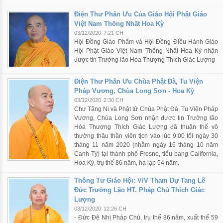
Điện Thư Phân Ưu Của Giáo Hội Phật Giáo
Việt Nam Thống Nhất Hoa Kỳ
03/12/2020
7:21 CH
Hội Đồng Giáo Phẩm và Hội Đồng Điều Hành Giáo
Hội Phật Giáo Việt Nam Thống Nhất Hoa Kỳ nhận
được tin Trưởng lão Hòa Thượng Thích Giác Lượng
Điện Thư Phân Ưu Chùa Phật Đà, Tu Viện
Pháp Vương, Chùa Long Sơn - Hoa Kỳ
03/12/2020
2:30 CH
Chư Tăng Ni và Phật tử Chùa Phật Đà, Tu Viện Pháp
Vương, Chùa Long Sơn nhận được tin Trưởng lão
Hòa Thượng Thích Giác Lượng đã thuận thế vô
thường thâu thần viên tịch vào lúc 9:00 tối ngày 30
tháng 11 năm 2020 (nhằm ngày 16 tháng 10 năm
Canh Tý) tại thành phố Fresno, tiểu bang California,
Hoa Kỳ, trụ thế 86 năm, hạ lạp 54 năm.
Thông Tư Giáo Hội: V/V Tham Dự Tang Lễ
Đức Trưởng Lão HT. Pháp Chủ Thích Giác
Lượng
03/12/2020
12:26 CH
- Đức Đệ Nhị Pháp Chủ, trụ thế 86 năm, xuất thế 59