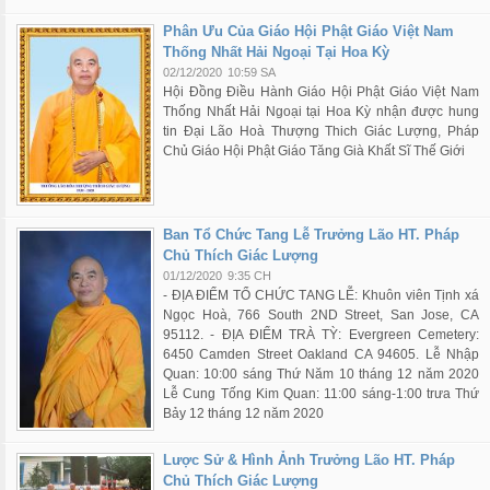
Phân Ưu Của Giáo Hội Phật Giáo Việt Nam
Thống Nhất Hải Ngoại Tại Hoa Kỳ
02/12/2020
10:59 SA
Hội Đồng Điều Hành Giáo Hội Phật Giáo Việt Nam
Thống Nhất Hải Ngoại tại Hoa Kỳ nhận được hung
tin Đại Lão Hoà Thượng Thich Giác Lượng, Pháp
Chủ Giáo Hội Phật Giáo Tăng Già Khất Sĩ Thế Giới
Ban Tổ Chức Tang Lễ Trưởng Lão HT. Pháp
Chủ Thích Giác Lượng
01/12/2020
9:35 CH
- ĐỊA ĐIỂM TỔ CHỨC TANG LỄ: Khuôn viên Tịnh xá
Ngọc Hoà, 766 South 2ND Street, San Jose, CA
95112. - ĐỊA ĐIỂM TRÀ TỲ: Evergreen Cemetery:
6450 Camden Street Oakland CA 94605. Lễ Nhập
Quan: 10:00 sáng Thứ Năm 10 tháng 12 năm 2020
Lễ Cung Tống Kim Quan: 11:00 sáng-1:00 trưa Thứ
Bảy 12 tháng 12 năm 2020
Lược Sử & Hình Ảnh Trưởng Lão HT. Pháp
Chủ Thích Giác Lượng