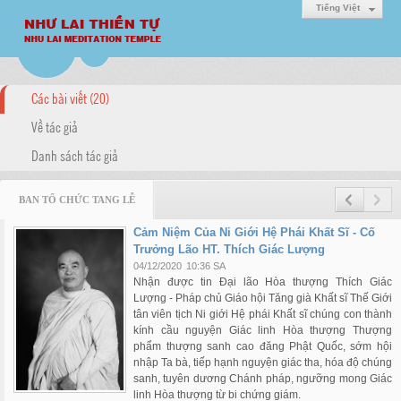
Tiếng Việt
Các bài viết (20)
Về tác giả
Danh sách tác giả
BAN TỔ CHỨC TANG LỄ
Cảm Niệm Của Ni Giới Hệ Phái Khất Sĩ - Cố
Trưởng Lão HT. Thích Giác Lượng
04/12/2020
10:36 SA
Nhận được tin Đại lão Hòa thượng Thích Giác
Lượng - Pháp chủ Giáo hội Tăng già Khất sĩ Thế Giới
tân viên tịch Ni giới Hệ phái Khất sĩ chúng con thành
kính cầu nguyện Giác linh Hòa thượng Thượng
phẩm thượng sanh cao đăng Phật Quốc, sớm hội
nhập Ta bà, tiếp hạnh nguyện giác tha, hóa độ chúng
sanh, tuyên dương Chánh pháp, ngưỡng mong Giác
linh Hòa thượng từ bi chứng giám.