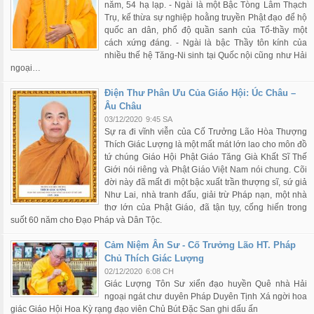
năm, 54 hạ lạp. - Ngài là một Bậc Tòng Lâm Thạch
Trụ, kế thừa sự nghiệp hoằng truyền Phật đạo để hộ
quốc an dân, phổ độ quần sanh của Tổ-thầy một
cách xứng đáng. - Ngài là bậc Thầy tôn kính của
nhiều thế hệ Tăng-Ni sinh tại Quốc nội cũng như Hải
ngoại…
Điện Thư Phân Ưu Của Giáo Hội: Úc Châu –
Âu Châu
03/12/2020
9:45 SA
Sự ra đi vĩnh viễn của Cố Trưởng Lão Hòa Thượng
Thích Giác Lượng là một mất mát lớn lao cho môn đồ
tứ chúng Giáo Hội Phật Giáo Tăng Già Khất Sĩ Thế
Giới nói riêng và Phật Giáo Việt Nam nói chung. Cõi
đời này đã mất đi một bậc xuất trần thượng sĩ, sứ giả
Như Lai, nhà tranh đấu, giải trừ Pháp nạn, một nhà
thơ lớn của Phật Giáo, đã tận tụy, cống hiến trong
suốt 60 năm cho Đạo Pháp và Dân Tộc.
Cảm Niệm Ân Sư - Cố Trưởng Lão HT. Pháp
Chủ Thích Giác Lượng
02/12/2020
6:08 CH
Giác Lượng Tôn Sư xiển đạo huyền Quê nhà Hải
ngoại ngát chư duyên Pháp Duyên Tịnh Xá ngời hoa
giác Giáo Hội Hoa Kỳ rạng đạo viên Chủ Bút Đặc San ghi dấu ấn