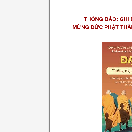
THÔNG BÁO
: GHI
MỪNG
ĐỨC PHẬT
THÀ