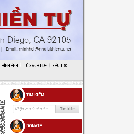
HÌNH ẢNH
TỦ SÁCH PDF
BẢO TRỢ
TÌM KIẾM
DONATE