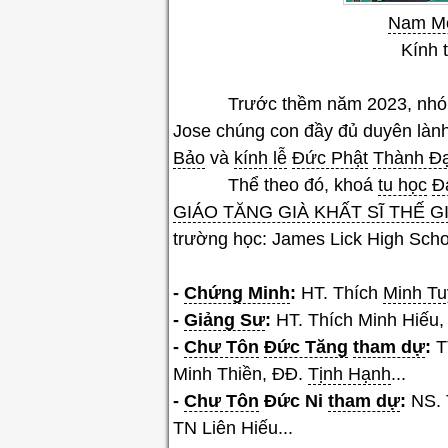
Nam Mô
Kính 
Trước thềm năm 2023, nhóm
Jose chúng con đầy đủ duyên làn
Bảo
và
kính lễ
Đức Phật
Thành Đ
Thể theo đó, khoá
tu học
Đ
GIÁO TĂNG GIÀ KHẤT SĨ THẾ G
trường học: James Lick High Sch
-
Chứng Minh
:
HT. Thích
Minh T
-
Giảng Sư
:
HT. Thích Minh Hiếu
-
Chư Tôn
Đức Tăng
tham dự
:
TT
Minh Thiền, ĐĐ.
Tịnh Hạnh
...
-
Chư Tôn
Đức Ni
tham dự
:
NS. 
TN Liên Hiếu...