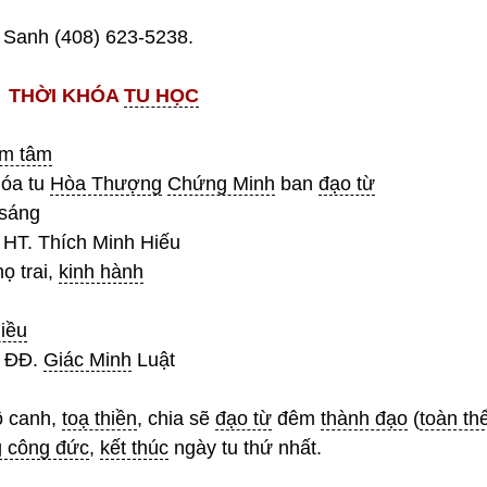
 Sanh (408) 623-5238.
THỜI KHÓA
TU HỌC
ểm tâm
hóa tu
Hòa Thượng
Chứng Minh
ban
đạo từ
sáng
 HT. Thích Minh Hiếu
họ trai,
kinh hành
hiều
 ĐĐ.
Giác Minh
Luật
ô canh,
toạ thiền
, chia sẽ
đạo từ
đêm
thành đạo
(
toàn th
g công đức
,
kết thúc
ngày tu thứ nhất.