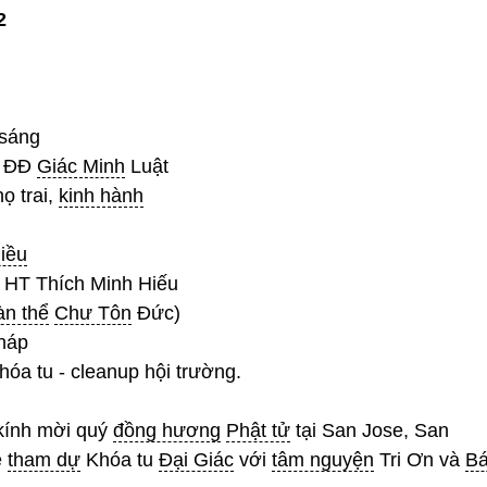
2
sáng
 ĐĐ
Giác Minh
Luật
họ trai,
kinh hành
hiều
 HT Thích Minh Hiếu
àn thể
Chư Tôn
Đức)
háp
óa tu - cleanup hội trường.
kính mời quý
đồng hương
Phật tử
tại San Jose, San
ề
tham dự
Khóa tu
Đại Giác
với
tâm nguyện
Tri Ơn và
B