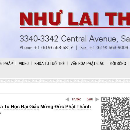
G PHÁP
VIDEO
KHÓA TU TUỔI TRẺ
VĂN HÓA PHẬT GIÁO
ĐỜI SỐNG
Trước
Sau
óa
Tu Học
Đại Giác
Mừng
Đức Phật
Thành
ỳ