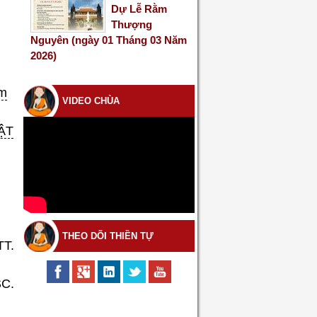
Dự Lễ Rằm
Thượng
Nguyên (ngày 01 Tháng 03 Năm
2026)
m
VIDEO CHÙA
ẬT
THEO DÕI THIỀN TỰ
TT.
SC.