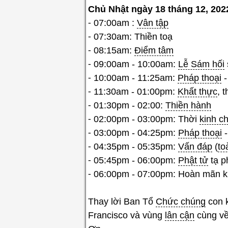
Chủ Nhật ngày 18 tháng 12, 202
⁃ 07:00am :
Vân tập
⁃ 07:30am: Thiền toạ
⁃ 08:15am:
Điểm tâm
⁃ 09:00am - 10:00am:
Lễ Sám hối
⁃ 10:00am - 11:25am:
Pháp thoại
-
⁃ 11:30am - 01:00pm:
Khất thực
, t
⁃ 01:30pm - 02:00:
Thiền hành
⁃ 02:00pm - 03:00pm: Thời
kinh c
⁃ 03:00pm - 04:25pm:
Pháp thoại
-
⁃ 04:35pm - 05:35pm:
Vấn đáp
(
to
⁃ 05:45pm - 06:00pm:
Phật tử
tạ p
⁃ 06:00pm - 07:00pm: Hoàn mãn kh
Thay lời Ban Tổ
Chức chúng
con 
Francisco và vùng
lân cận
cùng v