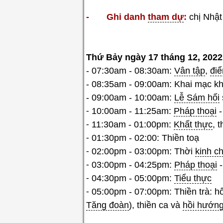
- Ghi danh
tham dự
:
chị Nhật
Thứ Bảy ngày 17 tháng 12, 2022
- 07:30am - 08:30am:
Vân tập
,
đi
- 08:35am - 09:00am: Khai mạc k
- 09:00am - 10:00am:
Lễ Sám hối
⁃ 10:00am - 11:25am:
Pháp thoại
-
⁃ 11:30am - 01:00pm:
Khất thực
, t
⁃ 01:30pm - 02:00: Thiền toạ
⁃ 02:00pm - 03:00pm: Thời
kinh c
⁃ 03:00pm - 04:25pm:
Pháp thoại
-
⁃ 04:30pm - 05:00pm:
Tiểu thực
⁃ 05:00pm - 07:00pm: Thiền trà: h
Tăng đoàn
), thiền ca và
hồi hướn