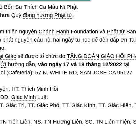
 Bổn Sư Thích Ca Mâu Ni Phật
thưa Quý
đồng hương
Phật tử
,
 thiện nguyện
Chánh Hạnh
Foundation và
Phật tử
San
h
phát nguyện
câu hội hai ngày
tu học
để đền đáp ơn
Ta
ạo
.
ại Giác
sẽ được tổ chức do
TĂNG ĐOÀN
GIÁO HỘI PH
IỚI
hướng dẫn,
vào ngày 17 và 18 tháng 12/2022
tại
ool (Cafeteria); 57 N. WHITE RD, SAN JOSE CA 95127.
uyên
, HT. Thích Minh Hồi
, ĐĐ.
Giác Minh
Luật
. Giác Trí, TT. Giác Phổ, TT. Giác Kính, TT. Giác Hiển, 
TN Tiến Liên, NS. TN Hương Liên, SC. TN Liên Thiện, 