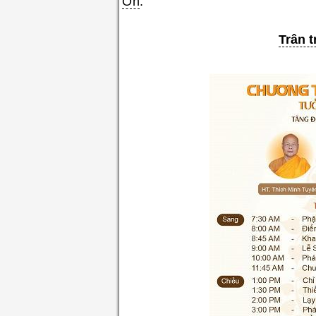
Ơn
.
Trân 