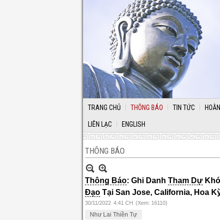
TRANG CHỦ
THÔNG BÁO
TIN TỨC
HOẰN
LIÊN LẠC
ENGLISH
THÔNG BÁO
Thông Báo
: Ghi Danh
Tham Dự
Kh
Đạo
Tại San Jose, California, Hoa K
30/11/2022
4:41 CH
(Xem: 16110)
Như Lai Thiền Tự