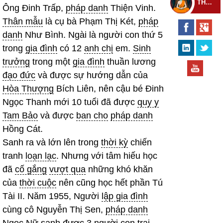
THEO DÕI THIỀN TỰ
Ông Đinh Trấp,
pháp danh
Thiện Vinh.
Thân mẫu
là cụ bà Phạm Thị Két,
pháp
danh
Như Bình. Ngài là người con thứ 5
trong
gia đình
có 12
anh chị
em.
Sinh
trưởng
trong một
gia đình
thuần lương
đạo đức
và được sự hướng dẫn của
Hòa Thượng
Bích Liên, nên cậu bé Đinh
Ngọc Thanh mới 10 tuổi đã được
quy y
Tam Bảo
và được
ban cho
pháp danh
Hồng Cát.
Sanh ra và lớn lên trong
thời kỳ
chiến
tranh
loạn lạc
. Nhưng với tâm hiếu học
đã
cố gắng
vượt qua
những khó khăn
của
thời cuộc
nên cũng học hết phần Tú
Tài II. Năm 1955, Người
lập gia đình
cùng cô Nguyễn Thị Sen,
pháp danh