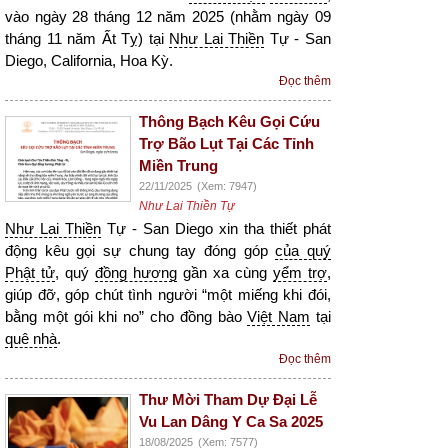
vào ngày 28 tháng 12 năm 2025 (nhằm ngày 09
tháng 11 năm Ất Tỵ) tại
Như Lai Thiền
Tự - San
Diego, California, Hoa Kỳ.
Đọc thêm
Thông Bạch Kêu Gọi Cứu
Trợ Bão Lụt Tại Các Tỉnh
Miền Trung
22/11/2025
(Xem: 7947)
Như Lai Thiền Tự
Như Lai Thiền
Tự - San Diego xin tha thiết phát
động kêu gọi sự chung tay đóng góp
của quý
Phật tử
, quý
đồng hương
gần xa cùng
yểm trợ
,
giúp đỡ, góp chút tình người “một miếng khi đói,
bằng một gói khi no” cho đồng bào
Việt Nam
tại
quê nhà
.
Đọc thêm
Thư Mời Tham Dự Đại Lễ
Vu Lan Dâng Y Ca Sa 2025
18/08/2025
(Xem: 7577)