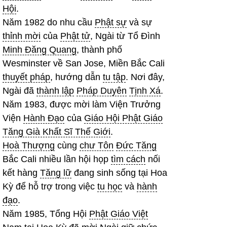
Hội
.
Năm 1982 do nhu cầu
Phật sự
và sự
thỉnh mời
của
Phật tử
, Ngài từ Tổ Đình
Minh Đăng Quang
, thành phố
Wesminster về San Jose, Miền Bắc Cali
thuyết pháp
, hướng dẫn
tu tập
. Nơi đây,
Ngài đã
thành lập
Pháp Duyên
Tịnh Xá
.
Năm 1983, được mời làm Viện Trưởng
Viện
Hành Đạo
của
Giáo Hội Phật Giáo
Tăng Già Khất Sĩ Thế Giới
.
Hoà Thượng
cùng
chư Tôn
Đức Tăng
Bắc Cali nhiều lần hội họp
tìm cách
nối
kết hàng
Tăng lữ
đang sinh sống tại Hoa
Kỳ để hỗ trợ trong việc
tu học
và
hành
đạo
.
Năm 1985, Tổng Hội
Phật Giáo Việt