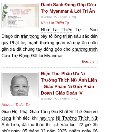
Danh Sách Đóng Góp Cứu
Trợ Myanmar & Lời Tri Ân
05/06/2025
(Xem: 8873)
Như Lai Thiền Tự
Như Lai Thiền
Tự – San
Diego xin
trân trọng
bày tỏ lòng
tri ân
sâu sắc đến
quý
Phật tử
, mạnh thường quân và quý
ân nhân
gần xa đã chung tay đóng góp cho
chương trình
Cứu Trợ Động Đất tại Myanmar.
Đọc thêm
Điện Thư Phân Ưu Ni
Trưởng Thích Nữ Ánh Liên
- Giáo Phẩm Ni Giới Phân
Đoàn I Giáo Đoàn IV
09/03/2025
(Xem: 10275)
Như Lai Thiền Tự
Giáo Hội Phật Giáo Tăng Già Khất Sĩ Thế Giới
vô
cùng
kính tiếc khi
hay tin
:
Ni Trưởng
Thích Nữ
Ánh Liên, đã thu thần
thị tịch
vào lúc: 22 giờ 35
phút ngày 05 tháng 03 năm 2025, nhằm ngày 06