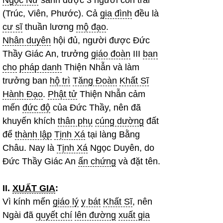
Ngọc Nữ
sanh được 3 người con trai
(Trúc, Viên, Phước). Cả
gia đình
đều là
cư sĩ
thuần lương
mộ đạo
.
Nhân duyên
hội đủ, người được Đức
Thầy Giác An, trưởng
giáo đoàn
III
ban
cho
pháp danh
Thiện Nhẫn và làm
trưởng ban
hộ trì
Tăng Đoàn
Khất Sĩ
Hành Đạo
.
Phật tử
Thiện Nhẫn cảm
mến
đức độ
của Đức Thầy, nên đã
khuyến khích
thân phụ
cúng dường
đất
để
thành lập
Tịnh Xá
tại làng Bằng
Châu. Nay là
Tịnh Xá
Ngọc Duyên, do
Đức Thầy Giác An
ấn chứng
và đặt tên.
II.
XUẤT GIA
:
Vì kính mến
giáo lý
y bát
Khất Sĩ
, nên
Ngài đã
quyết chí
lên đường
xuất gia