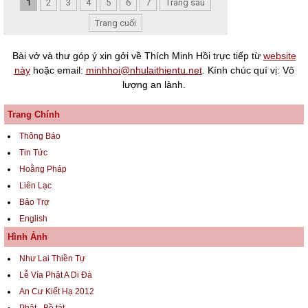
1
2
3
4
5
6
7
Trang sau
Trang cuối
Bài vở và thư góp ý xin gởi về Thích Minh Hồi trực tiếp từ
website
này
hoặc email:
minhhoi@nhulaithientu.net
. Kính chúc quí vị: Vô
lượng an lành.
Trang Chính
Thông Báo
Tin Tức
Hoằng Pháp
Liên Lạc
Bảo Trợ
English
Hình Ảnh
Như Lai Thiền Tự
Lễ Vía Phật A Di Đà
An Cư Kiết Hạ 2012
Phật - Bồ tát