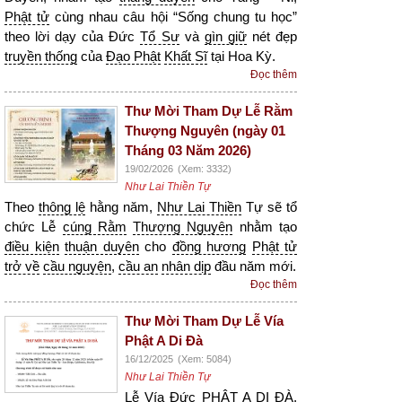
Phật tử
cùng nhau câu hội “Sống chung tu học”
theo lời dạy của Đức
Tổ Sư
và
gìn giữ
nét đẹp
truyền thống
của
Đạo Phật
Khất Sĩ
tại Hoa Kỳ.
Đọc thêm
Thư Mời Tham Dự Lễ Rằm
Thượng Nguyên (ngày 01
Tháng 03 Năm 2026)
19/02/2026
(Xem: 3332)
Như Lai Thiền Tự
Theo
thông lệ
hằng năm,
Như Lai Thiền
Tự sẽ tổ
chức Lễ
cúng Rằm
Thượng Nguyên
nhằm tạo
điều kiện
thuận duyên
cho
đồng hương
Phật tử
trở về
cầu nguyện
,
cầu an
nhân dịp
đầu năm mới.
Đọc thêm
Thư Mời Tham Dự Lễ Vía
Phật A Di Đà
16/12/2025
(Xem: 5084)
Như Lai Thiền Tự
Lễ Vía
Đức PHẬT
A DI ĐÀ
,