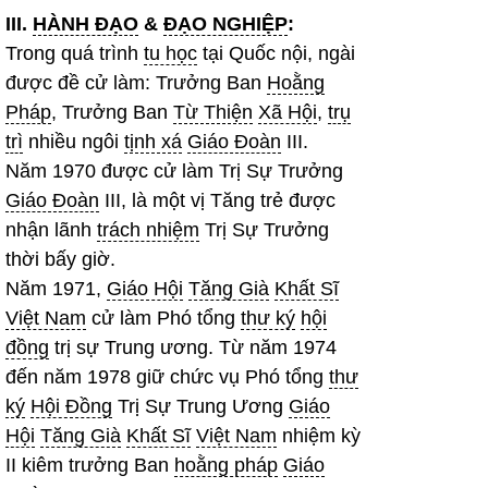
III.
HÀNH ĐẠO
&
ĐẠO NGHIỆP
:
Trong quá trình
tu học
tại Quốc nội, ngài
được đề cử làm: Trưởng Ban
Hoằng
Pháp
, Trưởng Ban
Từ Thiện
Xã Hội
,
trụ
trì
nhiều ngôi
tịnh xá
Giáo Đoàn
III.
Năm 1970 được cử làm Trị Sự Trưởng
Giáo Đoàn
III, là một vị Tăng trẻ được
nhận lãnh
trách nhiệm
Trị Sự Trưởng
thời bấy giờ.
Năm 1971,
Giáo Hội
Tăng Già
Khất Sĩ
Việt Nam
cử làm Phó tổng
thư ký
hội
đồng
trị sự Trung ương. Từ năm 1974
đến năm 1978 giữ chức vụ Phó tổng
thư
ký
Hội Đồng
Trị Sự Trung Ương
Giáo
Hội
Tăng Già
Khất Sĩ
Việt Nam
nhiệm kỳ
II kiêm trưởng Ban
hoằng pháp
Giáo