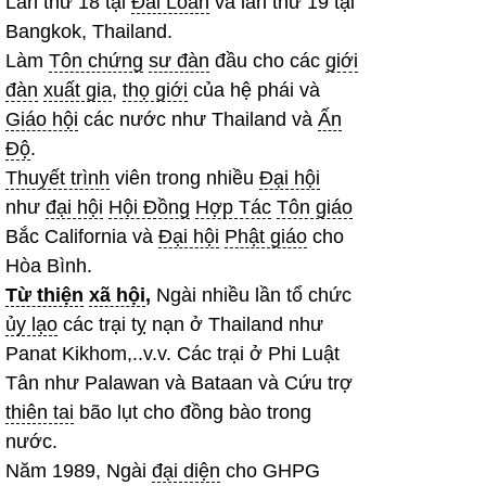
Lần thứ 18 tại
Đài Loan
và lần thứ 19 tại
Bangkok, Thailand.
Làm
Tôn chứng
sư đàn
đầu cho các
giới
đàn
xuất gia
,
thọ giới
của hệ phái và
Giáo hội
các nước như Thailand và
Ấn
Độ
.
Thuyết trình
viên trong nhiều
Đại hội
như
đại hội
Hội Đồng
Hợp Tác
Tôn giáo
Bắc California và
Đại hội
Phật giáo
cho
Hòa Bình.
Từ thiện
xã hội
,
Ngài nhiều lần tổ chức
ủy lạo
các trại tỵ nạn ở Thailand như
Panat Kikhom,..v.v. Các trại ở Phi Luật
Tân như Palawan và Bataan và Cứu trợ
thiên tai
bão lụt cho đồng bào trong
nước.
Năm 1989, Ngài
đại diện
cho GHPG