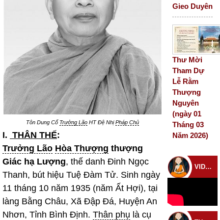
Gieo Duyên
Thư Mời
Tham Dự
Lễ Rằm
Thượng
Nguyên
(ngày 01
Tôn Dung Cố
Trưởng Lão
HT Đệ Nhị
Pháp Chủ
Tháng 03
I.
THÂN THẾ
:
Năm 2026)
Trưởng Lão
Hòa Thượng
thượng
Giác hạ Lượng
, thế danh Đinh Ngọc
VIDEO CHÙA
Thanh, bút hiệu Tuệ Đàm Tử. Sinh ngày
11 tháng 10 năm 1935 (năm Ất Hợi), tại
làng Bằng Châu, Xã Đập Đá, Huyện An
Nhơn, Tỉnh Bình Định.
Thân phụ
là cụ