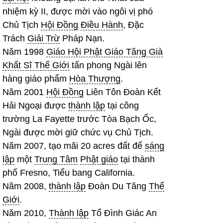
nhiệm kỳ II, được mời vào ngôi vị phó
Chủ Tịch
Hội Đồng
Điều Hành
, Đặc
Trách
Giải Trừ
Pháp Nạn.
Năm 1998
Giáo Hội Phật Giáo Tăng Già
Khất Sĩ Thế Giới
tấn phong Ngài lên
hàng giáo phẩm
Hòa Thượng
.
Năm 2001
Hội Đồng
Liên Tôn Đoàn Kết
Hải Ngoại được
thành lập
tại công
trường La Fayette trước Tòa Bạch Ốc,
Ngài được mời giữ chức vụ Chủ Tịch.
Năm 2007, tạo mãi 20 acres đất để
sáng
lập
một
Trung Tâm
Phật giáo
tại thành
phố Fresno, Tiểu bang California.
Năm 2008,
thành lập
Đoàn Du Tăng
Thế
Giới
.
Năm 2010,
Thành lập
Tổ Đình Giác An