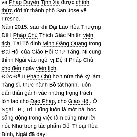
và
Pháp Duyên
Tịnh Xá
được
chính
thức
dời từ thành phố San Jose về
Fresno.
Năm 2015, sau khi
Đại Lão Hòa Thượng
Đệ I
Pháp Chủ
Thích Giác Nhiên
viên
tịch
. Tại Tổ đình
Minh Đăng Quang
trong
Đại Hội
của
Giáo Hội
Chư Tăng
, Ni cung
thỉnh Ngài vào ngôi vị Đệ II
Pháp Chủ
cho đến
ngày
viên tịch
.
Đức Đệ II
Pháp Chủ
hơn nửa thế kỷ làm
Tăng sĩ,
thực hành
Bồ tát hạnh
, luôn
dấn thân
gánh vác
những
trọng trách
lớn lao cho
Đạo Pháp
, cho
Giáo Hội
. Ở
Ngài - Bi, Trí, Dũng luôn là một bài học
sống động
trong
việc làm
cũng như
lời
nói
. Như trong
tác phẩm
Đối Thoại Hòa
Bình, Ngài đã dạy: