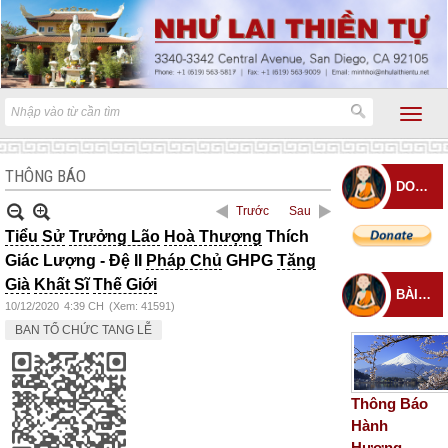
THÔNG BÁO
DONATE
Trước
Sau
Tiểu Sử
Trưởng Lão
Hoà Thượng
Thích
Giác Lượng - Đệ II
Pháp Chủ
GHPG
Tăng
Già
Khất Sĩ
Thế Giới
BÀI ĐĂNG MỚI
10/12/2020
4:39 CH
(Xem: 41591)
BAN TỔ CHỨC TANG LỄ
Thông Báo
Hành
Hương –