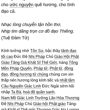
cho
ước nguyện
quê hương, cho tình
đạo cả.
Nhạc lòng chuyển tận hồn thơ,
Nhịp tim dâng trọn cơ đồ đạo Thiêng.
(Tuệ Đàm Tử)
Kính tưởng nhớ
Tôn Sư
, bậc thầy
lãnh đạo
tối cao
Đức Đệ
Nhị Pháp
Chủ
Giáo Hội Phật
Giáo Tăng Già Khất Sĩ Thế Giới
, hàng
Tông
Môn
Pháp Quyến
,
Pháp tử
,
Phật tử
,
đồng
đạo
,
đồng hương
tứ chúng
chúng con xin
thắp nén hương lòng kính tiếc và
nhất tâm
Cầu Nguyện
Giác Linh
Đức Ngài sớm hội
nhập
Ta Bà
,
hoá độ
quần sanh
.
Nam Mô
Giác Linh
Trưởng Lão
Hòa Thượng
Đệ
Nhị Pháp
Chủ
Giáo hội Phật giáo
Tăng-
già
Khất sĩ
Thế giới
Thượng Giác Hạ Lượng