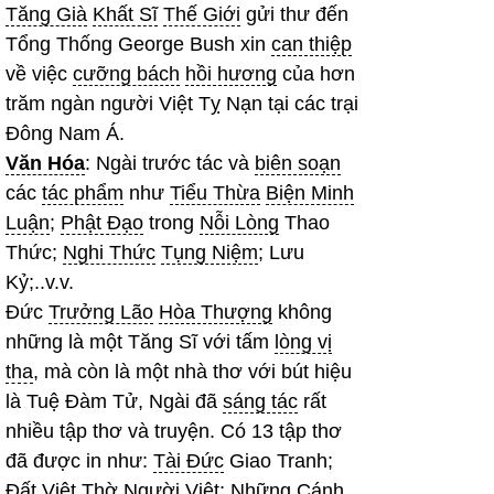
Tăng Già
Khất Sĩ
Thế Giới
gửi thư đến
Tổng Thống George Bush xin
can thiệp
về việc
cưỡng bách
hồi hương
của hơn
trăm ngàn người Việt Tỵ Nạn tại các trại
Đông Nam Á.
Văn Hóa
: Ngài trước tác và
biên soạn
các
tác phẩm
như
Tiểu Thừa
Biện Minh
Luận
;
Phật Đạo
trong
Nỗi Lòng
Thao
Thức;
Nghi Thức
Tụng Niệm
; Lưu
Kỷ;..v.v.
Đức
Trưởng Lão
Hòa Thượng
không
những là một Tăng Sĩ với tấm
lòng vị
tha
, mà còn là một nhà thơ với bút hiệu
là Tuệ Đàm Tử, Ngài đã
sáng tác
rất
nhiều tập thơ và truyện. Có 13 tập thơ
đã được in như:
Tài Đức
Giao Tranh;
Đất Việt Thờ Người Việt; Những Cánh