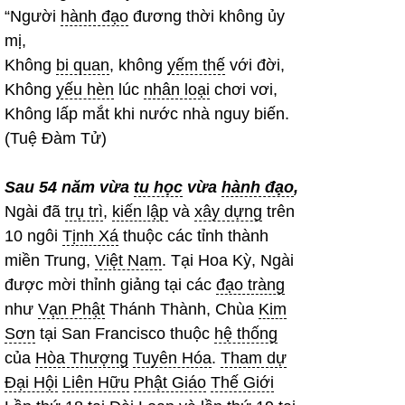
“Người
hành đạo
đương thời không ủy
mị,
Không
bi quan
, không
yếm thế
với đời,
Không
yếu hèn
lúc
nhân loại
chơi vơi,
Không lấp mắt khi nước nhà nguy biến.
(Tuệ Đàm Tử)
Sau 54 năm vừa
tu học
vừa
hành đạo
,
Ngài đã
trụ trì
,
kiến lập
và
xây dựng
trên
10 ngôi
Tịnh Xá
thuộc các tỉnh thành
miền Trung,
Việt Nam
. Tại Hoa Kỳ, Ngài
được mời thỉnh giảng tại các
đạo tràng
như
Vạn Phật
Thánh Thành, Chùa
Kim
Sơn
tại San Francisco thuộc
hệ thống
của
Hòa Thượng
Tuyên Hóa
.
Tham dự
Đại Hội
Liên Hữu
Phật Giáo
Thế Giới