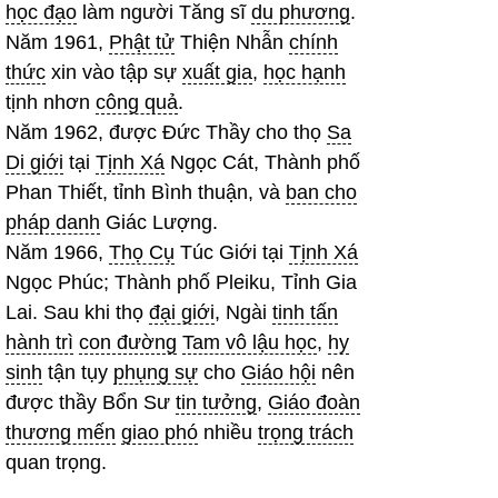
học đạo
làm người Tăng sĩ
du phương
.
Năm 1961,
Phật tử
Thiện Nhẫn
chính
thức
xin vào tập sự
xuất gia
,
học hạnh
tịnh nhơn
công quả
.
Năm 1962, được Đức Thầy cho thọ
Sa
Di giới
tại
Tịnh Xá
Ngọc Cát, Thành phố
Phan Thiết, tỉnh Bình thuận, và
ban cho
pháp danh
Giác Lượng.
Năm 1966,
Thọ Cụ
Túc Giới tại
Tịnh Xá
Ngọc Phúc;
Thành phố Pleiku, Tỉnh Gia
Lai.
Sau khi thọ
đại giới
, Ngài
tinh tấn
hành trì
con đường
Tam vô lậu học
,
hy
sinh
tận tụy
phụng sự
cho
Giáo hội
nên
được thầy Bổn Sư
tin tưởng
,
Giáo đoàn
thương mến
giao phó
nhiều
trọng trách
quan trọng.