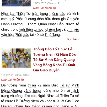
14/03/2026
(Xem: 4191)
Như Lai Thiền Tự
Như Lai Thiền
Tự
trân trọng
thông báo
và kính
mời quý
Phật tử
cùng
thân hữu
tham gia
Chuyến
Hành Hương
– Tham Quan
Nhật Bản
, được tổ
chức trong
tinh thần
tu học
,
chiêm bái
và
tìm hiểu
văn hóa
Phật giáo
tại xứ sở
Phù Tang
.
Đọc thêm
Thông Báo Tổ Chức Lễ
Tưởng Niệm 72 Năm Đức
Tổ Sư Minh Đăng Quang
Vắng Bóng Khóa Tu Xuất
Gia Gieo Duyên
19/02/2026
(Xem: 4844)
Như Lai Thiền Tự
Để tưởng niệm
tri ân
72 năm Đức
Tổ sư
Minh
Đăng Quang
vắng bóng
, cũng như ôn lại
hành
trạng
và
công đức
của Ngài.
Như Lai Thiền
Tự sẽ
tổ chức Lễ Tưởng Niệm và khóa
tu Xuất
Gia Gieo
Duyên, nhằm tạo
thắng duyên
cho Tăng – Ni,