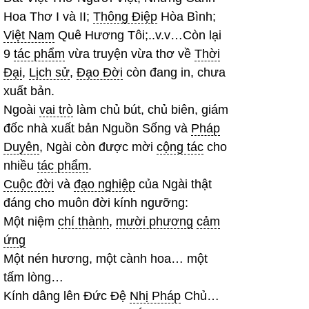
Hoa Thơ I và II;
Thông Điệp
Hòa Bình;
Việt Nam
Quê Hương Tôi;..v.v…Còn lại
9
tác phẩm
vừa truyện vừa thơ về
Thời
Đại
,
Lịch sử
,
Đạo Đời
còn đang in, chưa
xuất bản.
Ngoài
vai trò
làm chủ bút, chủ biên, giám
đốc nhà xuất bản Nguồn Sống và
Pháp
Duyên
, Ngài còn được mời
cộng tác
cho
nhiều
tác phẩm
.
Cuộc đời
và
đạo nghiệp
của Ngài thật
đáng cho muôn đời kính ngưỡng:
Một niệm
chí thành
,
mười phương
cảm
ứng
Một nén hương, một cành hoa… một
tấm lòng…
Kính dâng lên Đức Đệ
Nhị Pháp
Chủ…