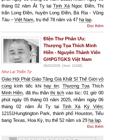
tháng 02 năm Ất Tỵ tại
Tịnh Xá
Ngọc Điền, Thị
trấn Long Điền, huyện Long Điền, Bà Rịa - Vũng
Tàu –
Việt Nam
, trụ thế 78 năm và 47
hạ lạp
.
Đọc thêm
ĐIện Thư Phân Ưu:
Thượng Tọa Thích Minh
Hiền - Nguyên Thành Viên
GHPGTGKS Việt Nam
09/03/2025
(Xem: 10188)
Như Lai Thiền Tự
Giáo Hội Phật Giáo Tăng Già Khất Sĩ Thế Giới
vô
cùng
kính tiếc khi
hay tin
:
Thượng Tọa
Thích
Minh Hiền
, đã thu thần
thị tịch
vào lúc: 01 giờ 00
phút ngày 05 tháng 03 năm 2025, nhằm ngày 06
tháng 02 năm Ất Tỵ tại
Tịnh Xá
Kỳ Viên
;
12151Hungtington Park, thành phố Houston, Tiểu
bang Texas, Hoa Kỳ, trụ thế 52 năm và 29
hạ lạp
.
Đọc thêm