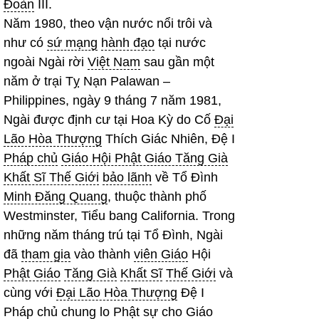
Đoàn
III.
Năm 1980, theo vận nước nổi trôi và
như có
sứ mạng
hành đạo
tại nước
ngoài Ngài rời
Việt Nam
sau gần một
năm ở trại Tỵ Nạn Palawan –
Philippines, ngày 9 tháng 7 năm 1981,
Ngài được định cư tại Hoa Kỳ do Cố
Đại
Lão Hòa Thượng
Thích Giác Nhiên, Đệ I
Pháp chủ
Giáo Hội Phật Giáo Tăng Già
Khất Sĩ Thế Giới
bảo lãnh
về Tổ Đình
Minh Đăng Quang
, thuộc thành phố
Westminster, Tiểu bang California. Trong
những năm tháng trú tại Tổ Đình, Ngài
đã
tham gia
vào thành
viên Giáo
Hội
Phật Giáo
Tăng Già
Khất Sĩ
Thế Giới
và
cùng với
Đại Lão Hòa Thượng
Đệ I
Pháp chủ
chung lo
Phật sự
cho
Giáo