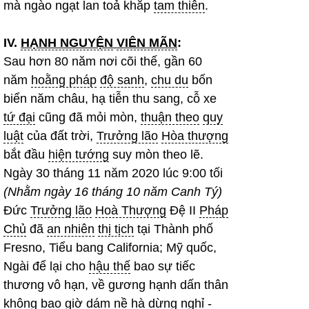
mà ngào ngạt lan toả khắp
tam thiên
.
IV.
HẠNH NGUYỆN
VIÊN MÃN
:
Sau hơn 80 năm nơi cõi thế, gần 60
năm
hoằng pháp
độ sanh
,
chu du
bốn
biển năm châu, hạ tiễn thu sang, cỗ xe
tứ đại
cũng đã mỏi mòn,
thuận theo
quy
luật
của đất trời,
Trưởng lão
Hòa thượng
bắt đầu
hiện tướng
suy mòn theo lẽ.
Ngày 30 tháng 11 năm 2020 lúc 9:00 tối
(Nhằm ngày 16 tháng 10 năm Canh Tý)
Đức
Trưởng lão
Hoà Thượng
Đệ II
Pháp
Chủ
đã
an nhiên
thị tịch
tại Thành phố
Fresno, Tiểu bang California; Mỹ quốc,
Ngài để lại cho
hậu thế
bao sự tiếc
thương vô hạn, về gương hạnh dấn thân
không bao giờ dám nề hà dừng nghỉ -