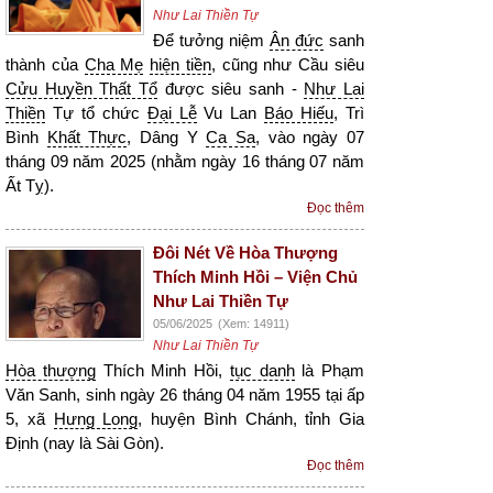
Như Lai Thiền Tự
Để tưởng niệm
Ân đức
sanh
thành của
Cha Mẹ
hiện tiền
, cũng như Cầu siêu
Cửu Huyền Thất Tổ
được siêu sanh -
Như Lai
Thiền
Tự tổ chức
Đại Lễ
Vu Lan
Báo Hiếu
, Trì
Bình
Khất Thực
, Dâng Y
Ca Sa
, vào ngày 07
tháng 09 năm 2025 (nhằm ngày 16 tháng 07 năm
Ất Tỵ).
Đọc thêm
Đôi Nét Về Hòa Thượng
Thích Minh Hồi – Viện Chủ
Như Lai Thiền Tự
05/06/2025
(Xem: 14911)
Như Lai Thiền Tự
Hòa thượng
Thích Minh Hồi,
tục danh
là Phạm
Văn Sanh, sinh ngày 26 tháng 04 năm 1955 tại ấp
5, xã
Hưng Long
, huyện Bình Chánh, tỉnh Gia
Định (nay là Sài Gòn).
Đọc thêm