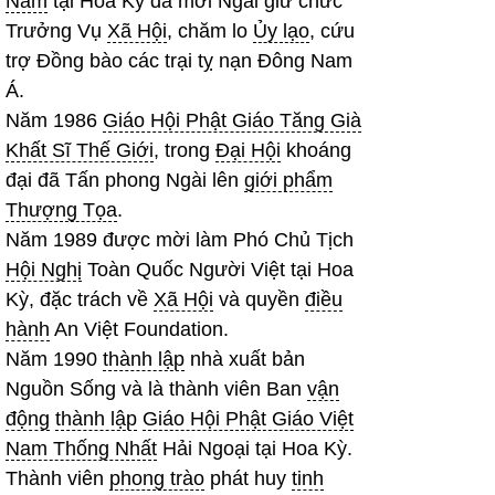
Nam
tại Hoa Kỳ đã mời Ngài giữ chức
Trưởng Vụ
Xã Hội
, chăm lo
Ủy lạo
, cứu
trợ Đồng bào các trại tỵ nạn Đông Nam
Á.
Năm 1986
Giáo Hội Phật Giáo Tăng Già
Khất Sĩ Thế Giới
, trong
Đại Hội
khoáng
đại đã Tấn phong Ngài lên
giới phẩm
Thượng Tọa
.
Năm 1989 được mời làm Phó Chủ Tịch
Hội Nghị
Toàn Quốc Người Việt tại Hoa
Kỳ, đặc trách về
Xã Hội
và quyền
điều
hành
An Việt Foundation.
Năm 1990
thành lập
nhà xuất bản
Nguồn Sống và là thành viên Ban
vận
động
thành lập
Giáo Hội Phật Giáo Việt
Nam Thống Nhất
Hải Ngoại tại Hoa Kỳ.
Thành viên
phong trào
phát huy
tinh