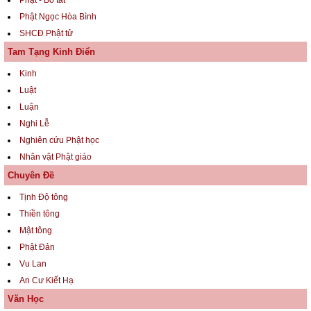
Phật Ngọc Hòa Bình
SHCĐ Phật tử
Tam Tạng Kinh Điển
Kinh
Luật
Luận
Nghi Lễ
Nghiên cứu Phật học
Nhân vật Phật giáo
Chuyên Đề
Tịnh Độ tông
Thiền tông
Mật tông
Phật Đản
Vu Lan
An Cư Kiết Hạ
Văn Học