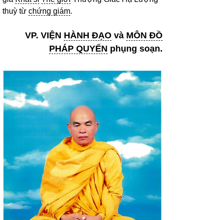
thuỳ từ
chứng giám
.
VP. VIỆN
HÀNH ĐẠO
và
MÔN ĐỒ
PHÁP QUYẾN
phụng soạn.