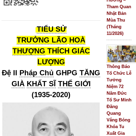
Tham Quan
Nhật Bản
Mùa Thu
(Tháng
TIỂU SỬ
11/2026)
TRƯỞNG LÃO
HOÀ
THƯỢNG
THÍCH GIÁC
LƯỢNG
Thông Báo
Đệ II
Pháp Chủ
GHPG
TĂNG
Tổ Chức Lễ
Tưởng
GIÀ
KHẤT SĨ
THẾ GIỚI
Niệm 72
Năm Đức
(1935-2020)
Tổ Sư Minh
Đăng
Quang
Vắng Bóng
Khóa Tu
Xuất Gia