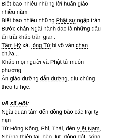
Biết bao nhiêu những lời huấn giáo
nhiều năm
Biết bao nhiêu những
Phật sự
ngập tràn
Bước chân Ngài
hành đạo
là những dấu
ấn trải khắp trần gian.
Tâm Hỷ
xả,
lòng Từ
bi vô vàn
chan
chứa
...
Khắp
mọi người
và
Phật tử
muôn
phương
Ân giáo dưỡng
dẫn đường
, dìu chúng
theo
tu học
,
Về
Xã Hội
:
Ngài
quan tâm
đến đồng bào các trại tỵ
nạn
Từ Hồng Kông, Phi, Thái, đến
Việt Nam
,
Những
thiên tai
, bão, lụt, động đất, sóng