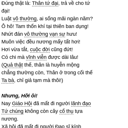
Đúng thật là:
Thân tứ đại
, trả về cho tứ
đại!
Luật
vô thường
, ai sống mãi ngàn năm?
Ô hô! Tam thốn khí tại thiên ban dụng!
Nhứt đán
vô thường
vạn sự
hưu!
Muôn việc đều nương mấy tất hơi!
Hơi vừa tắt,
cuộc đời
cũng đứt!
Có chi mà
vĩnh viễn
được dài lâu!
(
Quả thật
thế, thân là huyễn mộng
chẳng thường còn, Thân ở trong cối thể
Ta bà
, chỉ giả tạm mà thôi!)
Nhưng, Hỡi ôi!
Nay
Giáo Hội
đã mất đi người
lãnh đạo
Tứ chúng
không còn cây
cổ thụ
tựa
nương.
Xã hội
đã mất đi người
Đạo sĩ
kính