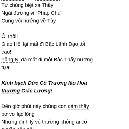
Tứ chúng
biệt xa Thầy
Ngài đương vi “Pháp Chủ"
Cũng vội hướng về Tây
Ôi thôi!
Giáo Hội
lại mất đi Bậc
Lãnh Đạo
tối
cao!
Tăng Ni
đã mất đi một Bậc Thấy nương
tựa!
Kính bạch Đức Cố
Trưởng lão
Hoà
thượng
Giác Lượng!
Đến giờ phút này chúng con
cảm thấy
bơ vơ
lạc lỏng
Nhưng định
lý vô thường
không ai có