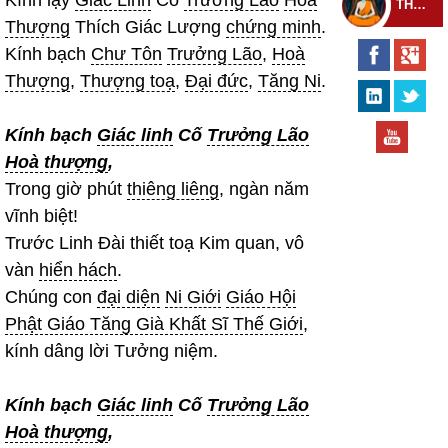
THEO DÕI THIỀN TỰ
Thượng
Thích Giác Lượng
chứng minh
.
Kính bạch
Chư Tôn
Trưởng Lão
,
Hoà
Thượng
,
Thượng toạ
,
Đại đức
,
Tăng Ni
.
Kính bạch
Giác linh
Cố
Trưởng Lão
Hoà thượng
,
Trong giờ phút
thiêng liêng
, ngàn năm
vĩnh biệt!
Trước Linh Đài thiết toạ Kim quan, vô
vàn
hiển hách
.
Chúng con
đại diện
Ni Giới
Giáo Hội
Phật Giáo Tăng Già Khất Sĩ Thế Giới
,
kính dâng lời Tưởng niệm.
Kính bạch
Giác linh
Cố
Trưởng Lão
Hoà thượng
,