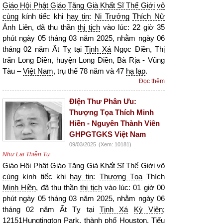
Giáo Hội Phật Giáo Tăng Già Khất Sĩ Thế Giới
vô
cùng
kính tiếc khi
hay tin
:
Ni Trưởng
Thích Nữ
Ánh Liên, đã thu thần
thị tịch
vào lúc: 22 giờ 35
phút ngày 05 tháng 03 năm 2025, nhằm ngày 06
tháng 02 năm Ất Tỵ tại
Tịnh Xá
Ngọc Điền, Thị
trấn Long Điền, huyện Long Điền, Bà Rịa - Vũng
Tàu –
Việt Nam
, trụ thế 78 năm và 47
hạ lạp
.
Đọc thêm
ĐIện Thư Phân Ưu:
Thượng Tọa Thích Minh
Hiền - Nguyên Thành Viên
GHPGTGKS Việt Nam
09/03/2025
(Xem: 10181)
Như Lai Thiền Tự
Giáo Hội Phật Giáo Tăng Già Khất Sĩ Thế Giới
vô
cùng
kính tiếc khi
hay tin
:
Thượng Tọa
Thích
Minh Hiền
, đã thu thần
thị tịch
vào lúc: 01 giờ 00
phút ngày 05 tháng 03 năm 2025, nhằm ngày 06
tháng 02 năm Ất Tỵ tại
Tịnh Xá
Kỳ Viên
;
12151Hungtington Park, thành phố Houston, Tiểu