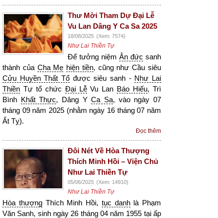
Thư Mời Tham Dự Đại Lễ
Vu Lan Dâng Y Ca Sa 2025
18/08/2025
(Xem: 7574)
Như Lai Thiền Tự
Để tưởng niệm
Ân đức
sanh
thành của
Cha Mẹ
hiện tiền
, cũng như Cầu siêu
Cửu Huyền Thất Tổ
được siêu sanh -
Như Lai
Thiền
Tự tổ chức
Đại Lễ
Vu Lan
Báo Hiếu
, Trì
Bình
Khất Thực
, Dâng Y
Ca Sa
, vào ngày 07
tháng 09 năm 2025 (nhằm ngày 16 tháng 07 năm
Ất Tỵ).
Đọc thêm
Đôi Nét Về Hòa Thượng
Thích Minh Hồi – Viện Chủ
Như Lai Thiền Tự
05/06/2025
(Xem: 14910)
Như Lai Thiền Tự
Hòa thượng
Thích Minh Hồi,
tục danh
là Phạm
Văn Sanh, sinh ngày 26 tháng 04 năm 1955 tại ấp