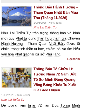
Thông Báo Hành Hương –
Tham Quan Nhật Bản Mùa
Thu (Tháng 11/2026)
14/03/2026
(Xem: 4187)
Như Lai Thiền Tự
Như Lai Thiền
Tự
trân trọng
thông báo
và kính
mời quý
Phật tử
cùng
thân hữu
tham gia
Chuyến
Hành Hương
– Tham Quan
Nhật Bản
, được tổ
chức trong
tinh thần
tu học
,
chiêm bái
và
tìm hiểu
văn hóa
Phật giáo
tại xứ sở
Phù Tang
.
Đọc thêm
Thông Báo Tổ Chức Lễ
Tưởng Niệm 72 Năm Đức
Tổ Sư Minh Đăng Quang
Vắng Bóng Khóa Tu Xuất
Gia Gieo Duyên
19/02/2026
(Xem: 4837)
Như Lai Thiền Tự
Để tưởng niệm
tri ân
72 năm Đức
Tổ sư
Minh