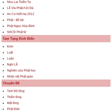
Như Lai Thiền Tự
Lễ Vía Phật A Di Đà
An Cư Kiết Hạ 2012
Phật - Bồ tát
Phật Ngọc Hòa Bình
SHCĐ Phật tử
Tam Tạng Kinh Điển
Kinh
Luật
Luận
Nghi Lễ
Nghiên cứu Phật học
Nhân vật Phật giáo
Chuyên Đề
Tịnh Độ tông
Thiền tông
Mật tông
Phật Đản