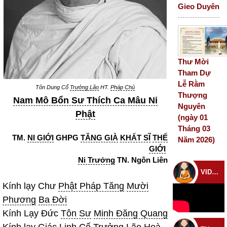
Gieo Duyên
Thư Mời
Tham Dự
Lễ Rằm
Tôn Dung Cố
Trưởng Lão
HT.
Pháp Chủ
Thượng
Nam Mô Bổn Sư Thích Ca Mâu Ni
Nguyên
Phật
(ngày 01
Tháng 03
TM.
NI GIỚI
GHPG
TĂNG GIÀ
KHẤT SĨ
THẾ
Năm 2026)
GIỚI
Ni Trưởng
TN. Ngôn Liên
VIDEO CHÙA
Kính lạy Chư
Phật Pháp Tăng
Mười
Phương
Ba Đời
Kính Lạy Đức
Tôn Sư
Minh Đăng Quang
Kính lạy
Giác Linh
Cố
Trưởng Lão
Hoà