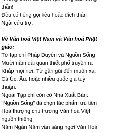
thần!
Đều có
tiếng gọi
kêu hoặc đích thân
Ngài cứu trợ.
Về Văn hoá
Việt Nam
và Văn
hoá Phật
giáo:
Tờ tạp chí
Pháp Duyên
và Nguồn Sống
Mười năm dài quan thiết phổ truyền ra
Khắp
mọi nơi
: Từ gần gũi đến muôn xa,
Cả Úc, Âu, hoặc nhiều
quốc gia
tuỳ
thuận
.
Ngoài Tạp chí còn có Nhà Xuất Bản:
"Nguồn Sống" đà chọn
tác phẩm
ưu tiên
Hoà thượng
chủ trương Văn hoá Việt
nguồn thiêng
Năm Ngàn Năm vẫn
sáng ngời
Văn Hoá