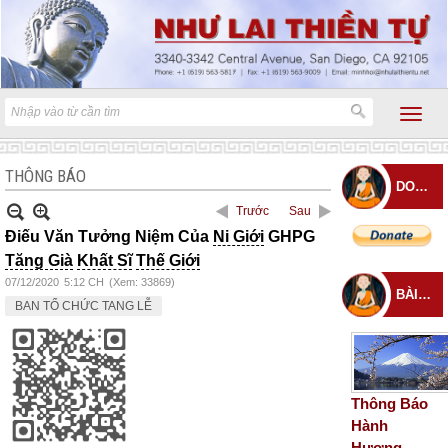
THÔNG BÁO
DONATE
Trước
Sau
Điếu Văn Tưởng Niệm Của
Ni Giới
GHPG
Tăng Già
Khất Sĩ
Thế Giới
07/12/2020
5:12 CH
(Xem: 33869)
BÀI ĐĂNG MỚI
BAN TỔ CHỨC TANG LỄ
Thông Báo
Hành
Hương –