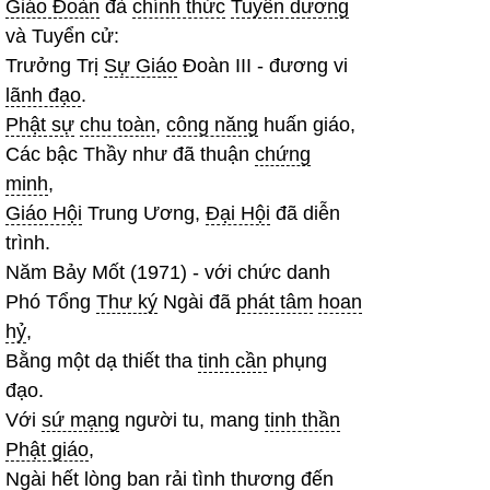
Giáo Đoàn
đà
chính thức
Tuyên dương
và Tuyển cử:
Trưởng Trị
Sự Giáo
Đoàn III - đương vi
lãnh đạo
.
Phật sự
chu toàn
,
công năng
huấn giáo,
Các bậc Thầy như đã thuận
chứng
minh
,
Giáo Hội
Trung Ương,
Đại Hội
đã diễn
trình.
Năm Bảy Mốt (1971) - với chức danh
Phó Tổng
Thư ký
Ngài đã
phát tâm
hoan
hỷ
,
Bằng một dạ thiết tha
tinh cần
phụng
đạo.
Với
sứ mạng
người tu, mang
tinh thần
Phật giáo
,
Ngài
hết lòng
ban rải
tình thương
đến