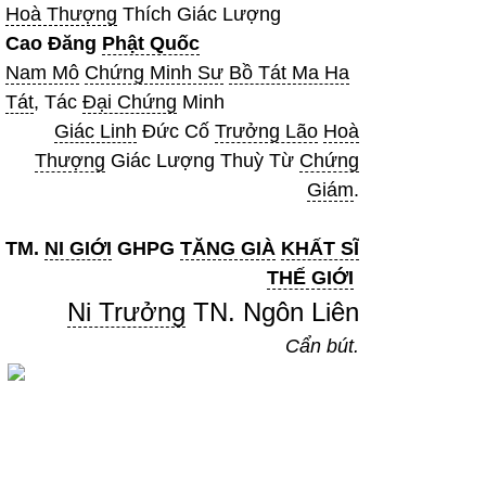
Hoà Thượng
Thích Giác Lượng
Cao Đăng
Phật Quốc
Nam Mô
Chứng Minh Sư
Bồ Tát Ma Ha
Tát
, Tác
Đại Chứng
Minh
Giác Linh
Đức Cố
Trưởng Lão
Hoà
Thượng
Giác Lượng Thuỳ Từ
Chứng
Giám
.
TM.
NI GIỚI
GHPG
TĂNG GIÀ
KHẤT SĨ
THẾ GIỚI
Ni Trưởng
TN. Ngôn Liên
Cẩn bút.