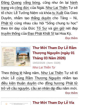
Đăng Quang
vắng bóng
, cũng như ôn lại
hành
trạng
và
công đức
của Ngài.
Như Lai Thiền
Tự sẽ
tổ chức Lễ Tưởng Niệm và khóa
tu Xuất
Gia Gieo
Duyên, nhằm tạo
thắng duyên
cho Tăng – Ni,
Phật tử
cùng nhau câu hội “Sống chung tu học”
theo lời dạy của Đức
Tổ Sư
và
gìn giữ
nét đẹp
truyền thống
của
Đạo Phật
Khất Sĩ
tại Hoa Kỳ.
Đọc thêm
Thư Mời Tham Dự Lễ Rằm
Thượng Nguyên (ngày 01
Tháng 03 Năm 2026)
19/02/2026
(Xem: 3328)
Như Lai Thiền Tự
Theo
thông lệ
hằng năm,
Như Lai Thiền
Tự sẽ tổ
chức Lễ
cúng Rằm
Thượng Nguyên
nhằm tạo
điều kiện
thuận duyên
cho
đồng hương
Phật tử
trở về
cầu nguyện
,
cầu an
nhân dịp
đầu năm mới.
Đọc thêm
Thư Mời Tham Dự Lễ Vía