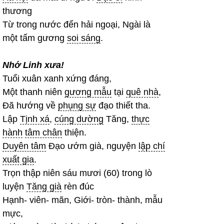
thương
Từ trong nước đến hải ngoại, Ngài là
một tấm gương
soi sáng
.
Nhớ Linh xưa!
Tuổi xuân xanh xứng đáng,
Một thanh niên
gương mẫu
tại
quê nhà
,
Đã hướng về
phụng sự
đạo thiết tha.
Lập
Tịnh xá
,
cúng dường
Tăng,
thực
hành
tâm chân
thiện.
Duyên tâm
Đạo ướm già, nguyện
lập chí
xuất gia
.
Trọn thập niên sáu mươi (60) trong lò
luyện
Tăng già
rèn đúc
Hạnh- viên- mãn, Giới- tròn- thành, mẫu
mực,