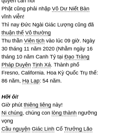
quyền cản nổi
Phật cũng phải nhập
Vô Dư Niết Bàn
vĩnh viễn!
Thì nay Đức Ngài Giác Lượng cũng đã
thuận thế
Vô thường
Thu thần
Viên tịch
vào lúc 09 giờ. Ngày
30 tháng 11 năm 2020 (Nhằm ngày 16
tháng 10 năm Canh Tý tại
Đạo Tràng
Pháp Duyên
Tịnh Xá
. Thành phố
Fresno, California. Hoa Kỳ Quốc Trụ thế:
86 năm,
Hạ Lạp
: 54 năm.
Hỡi ôi!
Giờ phút
thiêng liêng
này!
Ni chúng
, chúng con
lòng thành
ngưỡng
vọng
Cầu nguyện
Giác Linh
Cố
Trưởng Lão