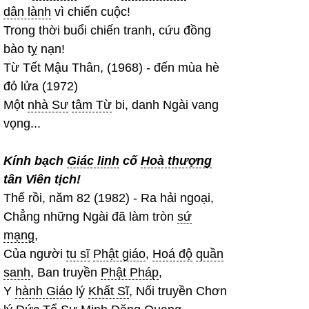
dân lành
vì chiến cuộc!
Trong thời buổi chiến tranh, cứu đồng
bào tỵ nạn!
Từ Tết Mậu Thân, (1968) - đến mùa hè
đỏ lửa (1972)
Một
nhà Sư
tâm Từ
bi, danh Ngài vang
vọng...
Kính bạch
Giác linh
cố
Hoà thượng
tân Viên tịch!
Thế rồi, năm 82 (1982) - Ra hải ngoại,
Chẳng những Ngài đã làm tròn
sứ
mạng
,
Của người
tu sĩ
Phật giáo
,
Hoá độ
quần
sanh
, Ban truyền
Phật Pháp
,
Y
hành Giáo
lý
Khất Sĩ
, Nối truyền Chơn