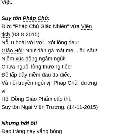
Việt.
Suy tôn
Pháp Chủ
:
Đức “Pháp Chủ Giác Nhiên" vừa
Viên
tịch
(03-8-2015)
Nỗi u hoài vời vợi.. xót lòng đau!
Giáo Hội
: Như đàn gà mất mẹ, - âu sầu!
Niềm
xúc động
ngậm ngùi!
Chưa nguôi lòng thương tiếc!
Để lấp đầy niềm đau da diếc,
Và nối truyền ngôi vị “Pháp Chủ" đương
vi
Hội Đồng
Giáo Phẩm cấp thì,
Suy tôn Ngài Viện Trưởng. (14-11-2015)
Nhưng hỡi ôi!
Đạo tràng
nay
vắng bóng