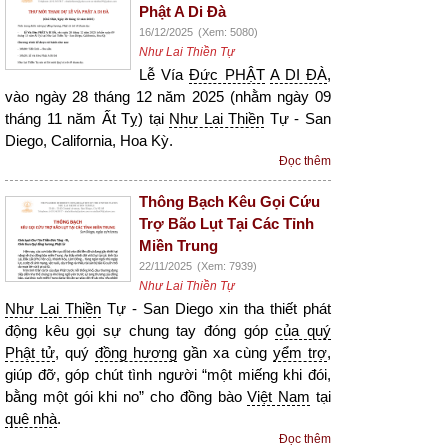
Phật A Di Đà
16/12/2025
(Xem: 5080)
Như Lai Thiền Tự
Lễ Vía
Đức PHẬT
A DI ĐÀ
,
vào ngày 28 tháng 12 năm 2025 (nhằm ngày 09
tháng 11 năm Ất Tỵ) tại
Như Lai Thiền
Tự - San
Diego, California, Hoa Kỳ.
Đọc thêm
Thông Bạch Kêu Gọi Cứu
Trợ Bão Lụt Tại Các Tỉnh
Miền Trung
22/11/2025
(Xem: 7939)
Như Lai Thiền Tự
Như Lai Thiền
Tự - San Diego xin tha thiết phát
động kêu gọi sự chung tay đóng góp
của quý
Phật tử
, quý
đồng hương
gần xa cùng
yểm trợ
,
giúp đỡ, góp chút tình người “một miếng khi đói,
bằng một gói khi no” cho đồng bào
Việt Nam
tại
quê nhà
.
Đọc thêm