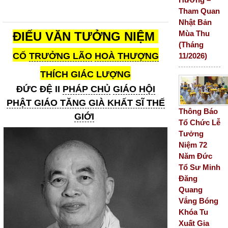
Tham Quan
Nhật Bản
Mùa Thu
ĐIẾU VĂN TƯỞNG NIỆM
(Tháng
CỐ
TRƯỞNG LÃO
HOÀ THƯỢNG
11/2026)
THÍCH GIÁC LƯỢNG
ĐỨC ĐỆ II
PHÁP CHỦ
GIÁO HỘI
PHẬT GIÁO TĂNG GIÀ KHẤT SĨ THẾ
Thông Báo
GIỚI
Tổ Chức Lễ
Tưởng
Niệm 72
Năm Đức
Tổ Sư Minh
Đăng
Quang
Vắng Bóng
Khóa Tu
Xuất Gia