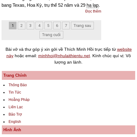
bang Texas, Hoa Kỳ, trụ thế 52 năm và 29
hạ lạp
.
Đọc thêm
1
2
3
4
5
6
7
Trang sau
Trang cuối
Bài vở và thư góp ý xin gởi về Thích Minh Hồi trực tiếp từ
website
này
hoặc email:
minhhoi@nhulaithientu.net
. Kính chúc quí vị: Vô
lượng an lành.
Trang Chính
Thông Báo
Tin Tức
Hoằng Pháp
Liên Lạc
Bảo Trợ
English
Hình Ảnh