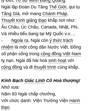
lý Đức
Tổ Sư
Minh Đăng Quang
.
Ngài lập Đoàn Du Tăng
Thế Giới
, qui tụ
Tăng Già
, mở mang
Chánh Pháp
,
Thuyết Kinh
giảng Đạo
khắp nơi như:
Âu Châu, Úc Châu, Canada, Nhật, Phi,
Và nhiều tiểu bang tại Mỹ Quốc v.v.…
-
Ngoài ra
, Ngài còn
ý thức
trách
nhiệm
là một công dân Nước Việt, Đồng
số phận sống trong
cộng đồng
Việt Nam
tỵ nạn, Ngài đã hài hoà
sinh hoạt
với
cộng đồng
và đi
thuyết trình
cùng khắp,
Kính Bạch
Giác Linh
Cố Hoà thượng!
Nhớ xưa:
Năm 83 Ngài chấp chưởng,
Với chức danh: Viện Trưởng Viện
Hành
Đạo
.