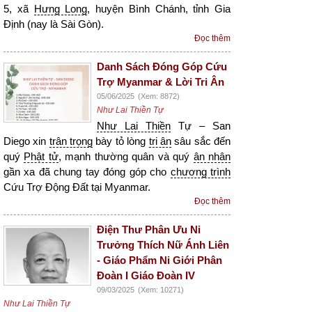
5, xã
Hưng Long
, huyện Bình Chánh, tỉnh Gia
Định (nay là Sài Gòn).
Đọc thêm
Danh Sách Đóng Góp Cứu
Trợ Myanmar & Lời Tri Ân
05/06/2025
(Xem: 8872)
Như Lai Thiền Tự
Như Lai Thiền
Tự – San
Diego xin
trân trọng
bày tỏ lòng
tri ân
sâu sắc đến
quý
Phật tử
, mạnh thường quân và quý
ân nhân
gần xa đã chung tay đóng góp cho
chương trình
Cứu Trợ Động Đất tại Myanmar.
Đọc thêm
Điện Thư Phân Ưu Ni
Trưởng Thích Nữ Ánh Liên
- Giáo Phẩm Ni Giới Phân
Đoàn I Giáo Đoàn IV
09/03/2025
(Xem: 10271)
Như Lai Thiền Tự