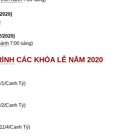
/2020)
n
2
/2020)
hành
7:00 sáng)
ÌNH
CÁC KHÓA LỄ NĂM 2020
6/1/Canh Tý)
5/2/Canh Tý)
11/4/Canh Tý)