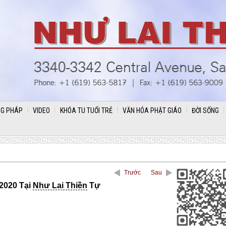
G PHÁP
VIDEO
KHÓA TU TUỔI TRẺ
VĂN HÓA PHẬT GIÁO
ĐỜI SỐNG
Trước
Sau
2020 Tại
Như Lai Thiền
Tự