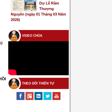
Dự Lễ Rằm
Thượng
Nguyên (ngày 01 Tháng 03 Năm
2026)
VIDEO CHÙA
uý
HỒI
THEO DÕI THIỀN TỰ