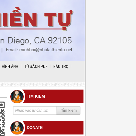
HÌNH ẢNH
TỦ SÁCH PDF
BẢO TRỢ
TÌM KIẾM
DONATE