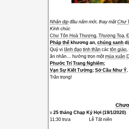
Nhân dịp
đầu năm mới, thay mặt
Chư 
Kính chúc
Chư Tôn
Hoà Thượng
,
Thượng Toạ
,
Đ
Pháp thể
khương an,
chúng sanh
dị
Quý vị
lãnh đạo
tinh thần
các
tôn giáo
,
ân nhân… hưởng trọn một
mùa xuân
D
Phước Trí
Trang Nghiêm
;
Vạn Sự
Kiết Tường
;
Sở Cầu Như Ý
.
Trân trọng!
Chươ
v
25
tháng Chạp Kỷ Hợi (
19
/
1
/2020)
11:30 trưa Lễ Tất niên