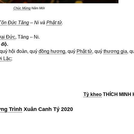
Chúc Mừng
Năm Mới
Tôn
Đức Tăng
– Ni và
Phật tử
.
ại Đức
, Tăng – Ni.
 độ.
 quý hội đoàn, quý
đồng hương
, quý
Phật tử
, quý
thương gia
, q
i Lặc
;
Tỳ kheo
THÍCH MINH 
ng Trình
Xuân Canh Tý
2020