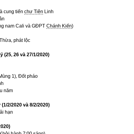
à cung tiến
chư Tiên
Linh
ân
g nam Cali và GĐPT
Chánh Kiến
)
Thừa, phát lộc
ý (
25, 26 v
à
27
/
1
/2020)
ng 1), Đốt pháo
nh
u năm
ý
(1/2/2020 va
8/2
/2020)
i hạn
2020)
Khởi hành
7:00 sáng)