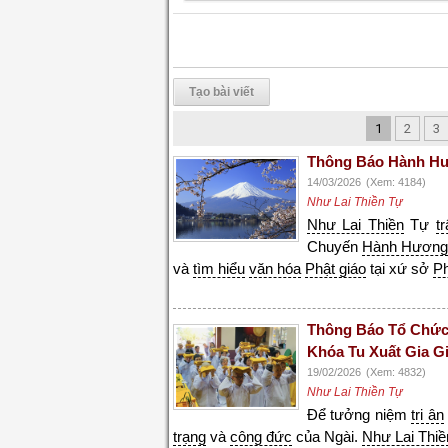
Tạo bài viết
1
2
3
Thông Báo Hành Hư
14/03/2026
(Xem: 4184)
Như Lai Thiền Tự
Như Lai Thiền
Tự
t
Chuyến
Hành Hươn
và
tìm hiểu
văn hóa
Phật giáo
tại xứ sở
P
Thông Báo Tổ Chức
Khóa Tu Xuất Gia G
19/02/2026
(Xem: 4832)
Như Lai Thiền Tự
Để tưởng niệm
tri ân
trạng
và
công đức
của Ngài.
Như Lai Thiề