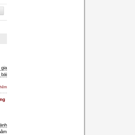
 gia
 bái
thêm
óng
ành
hằm