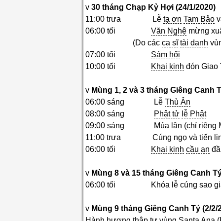
v
30
tháng Chạp Kỷ Hợi (2
4
/
1
/2020)
11:00 trưa Lễ
tạ ơn
Tam Bảo
v
06:00 tối
Văn Nghệ
mừng xu
(Do các
ca sĩ
tài danh
vùn
07:00 tối
Sám hối
10:00 tối
Khai kinh
đón Giao 
v
Mùng
1, 2 và 3
tháng Giêng Canh T
06:00 sáng Lễ
Thù Ân
08:00 sáng
Phật tử
lễ Phật
09:00 sáng Múa lân (chỉ riêng Mù
11:00 trưa Cúng ngọ và tiến li
06:00 tối
Khai kinh
cầu an
đầ
v
Mùng
8 va
15
tháng Giêng Canh T
06:00 tối Khóa lễ cúng sao giả
v
Mùng
9
tháng Giêng Canh Tý (
2
/
2
/
Hành hương
thập tự vùng Santa Ana (