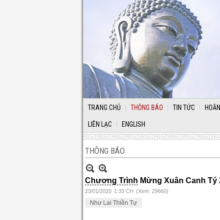
TRANG CHỦ
THÔNG BÁO
TIN TỨC
HOẰN
LIÊN LẠC
ENGLISH
THÔNG BÁO
Chương Trình
Mừng Xuân Canh Tý 
23/01/2020
1:33 CH
(Xem: 29660)
Như Lai Thiền Tự