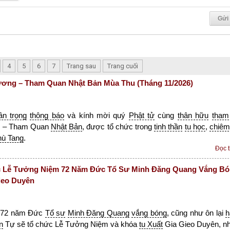
4
5
6
7
Trang sau
Trang cuối
ơng – Tham Quan Nhật Bản Mùa Thu (Tháng 11/2026)
rân trọng
thông báo
và kính mời quý
Phật tử
cùng
thân hữu
tham
g
– Tham Quan
Nhật Bản
, được tổ chức trong
tinh thần
tu học
,
chiêm
hù Tang
.
Đọc 
 Lễ Tưởng Niệm 72 Năm Đức Tổ Sư Minh Đăng Quang Vắng B
ieo Duyên
72 năm Đức
Tổ sư
Minh Đăng Quang
vắng bóng
, cũng như ôn lại
h
n
Tự sẽ tổ chức Lễ Tưởng Niệm và khóa
tu Xuất
Gia Gieo Duyên, n