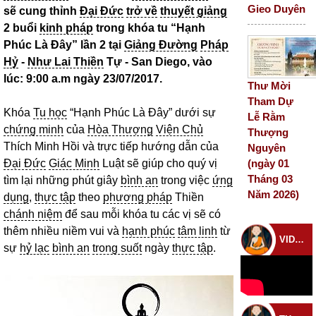
Gieo Duyên
sẽ cung thỉnh
Đại Đức
trở về
thuyết giảng
2 buổi
kinh pháp
trong khóa tu “Hạnh
Phúc Là Đây” lần 2 tại
Giảng Đường
Pháp
Hỷ
-
Như Lai Thiền
Tự - San Diego, vào
lúc: 9:00 a.m ngày 23/07/2017.
Thư Mời
Tham Dự
Khóa
Tu học
“Hạnh Phúc Là Đây” dưới sự
Lễ Rằm
chứng minh
của
Hòa Thượng
Viện Chủ
Thượng
Thích Minh Hồi và trực tiếp hướng dẫn của
Nguyên
Đại Đức
Giác Minh
Luật sẽ giúp cho quý vị
(ngày 01
Tháng 03
tìm lại những phút giây
bình an
trong việc
ứng
Năm 2026)
dụng
,
thực tập
theo
phương pháp
Thiền
chánh niệm
để sau mỗi khóa tu các vị sẽ có
thêm nhiều niềm vui và
hạnh phúc
tâm linh
từ
VIDEO CHÙA
sự
hỷ lạc
bình an
trong suốt
ngày
thực tập
.