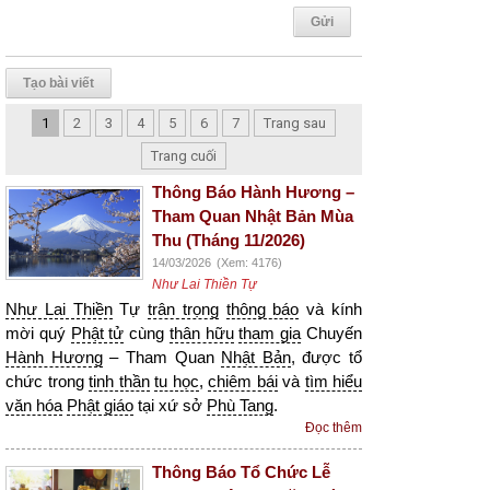
Tạo bài viết
1
2
3
4
5
6
7
Trang sau
Trang cuối
Thông Báo Hành Hương –
Tham Quan Nhật Bản Mùa
Thu (Tháng 11/2026)
14/03/2026
(Xem: 4176)
Như Lai Thiền Tự
Như Lai Thiền
Tự
trân trọng
thông báo
và kính
mời quý
Phật tử
cùng
thân hữu
tham gia
Chuyến
Hành Hương
– Tham Quan
Nhật Bản
, được tổ
chức trong
tinh thần
tu học
,
chiêm bái
và
tìm hiểu
văn hóa
Phật giáo
tại xứ sở
Phù Tang
.
Đọc thêm
Thông Báo Tổ Chức Lễ