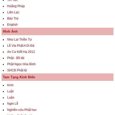
Hoằng Pháp
Liên Lạc
Bảo Trợ
English
Hình Ảnh
Như Lai Thiền Tự
Lễ Vía Phật A Di Đà
An Cư Kiết Hạ 2012
Phật - Bồ tát
Phật Ngọc Hòa Bình
SHCĐ Phật tử
Tam Tạng Kinh Điển
Kinh
Luật
Luận
Nghi Lễ
Nghiên cứu Phật học