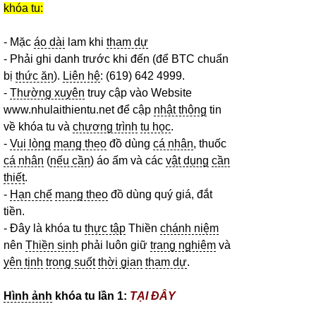
khóa tu:
- Mặc
áo dài
lam khi
tham dự
- Phải ghi danh trước khi đến (để BTC chuẩn
bị
thức ăn
).
Liên hệ
: (619) 642 4999.
-
Thường xuyên
truy cập vào Website
www.nhulaithientu.net để cập
nhật thông
tin
về khóa tu và
chương trình
tu học
.
-
Vui lòng
mang theo
đồ dùng
cá nhân
, thuốc
cá nhân
(
nếu cần
) áo ấm và các
vật dụng
cần
thiết
.
-
Hạn chế
mang theo
đồ dùng quý giá, đắt
tiền.
- Đây là khóa tu
thực tập
Thiền
chánh niệm
nên
Thiền sinh
phải luôn giữ
trang nghiêm
và
yên tịnh
trong suốt
thời gian
tham dự
.
Hình ảnh
khóa tu lần 1:
TẠI ĐÂY