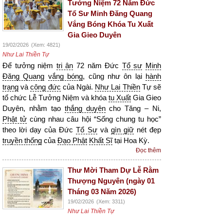
Tưởng Niệm 72 Năm Đức
Tổ Sư Minh Đăng Quang
Vắng Bóng Khóa Tu Xuất
Gia Gieo Duyên
19/02/2026
(Xem: 4821)
Như Lai Thiền Tự
Để tưởng niệm
tri ân
72 năm Đức
Tổ sư
Minh
Đăng Quang
vắng bóng
, cũng như ôn lại
hành
trạng
và
công đức
của Ngài.
Như Lai Thiền
Tự sẽ
tổ chức Lễ Tưởng Niệm và khóa
tu Xuất
Gia Gieo
Duyên, nhằm tạo
thắng duyên
cho Tăng – Ni,
Phật tử
cùng nhau câu hội “Sống chung tu học”
theo lời dạy của Đức
Tổ Sư
và
gìn giữ
nét đẹp
truyền thống
của
Đạo Phật
Khất Sĩ
tại Hoa Kỳ.
Đọc thêm
Thư Mời Tham Dự Lễ Rằm
Thượng Nguyên (ngày 01
Tháng 03 Năm 2026)
19/02/2026
(Xem: 3311)
Như Lai Thiền Tự