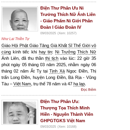
Điện Thư Phân Ưu Ni
Trưởng Thích Nữ Ánh Liên
- Giáo Phẩm Ni Giới Phân
Đoàn I Giáo Đoàn IV
09/03/2025
(Xem: 10257)
Như Lai Thiền Tự
Giáo Hội Phật Giáo Tăng Già Khất Sĩ Thế Giới
vô
cùng
kính tiếc khi
hay tin
:
Ni Trưởng
Thích Nữ
Ánh Liên, đã thu thần
thị tịch
vào lúc: 22 giờ 35
phút ngày 05 tháng 03 năm 2025, nhằm ngày 06
tháng 02 năm Ất Tỵ tại
Tịnh Xá
Ngọc Điền, Thị
trấn Long Điền, huyện Long Điền, Bà Rịa - Vũng
Tàu –
Việt Nam
, trụ thế 78 năm và 47
hạ lạp
.
Đọc thêm
ĐIện Thư Phân Ưu:
Thượng Tọa Thích Minh
Hiền - Nguyên Thành Viên
GHPGTGKS Việt Nam
09/03/2025
(Xem: 10168)