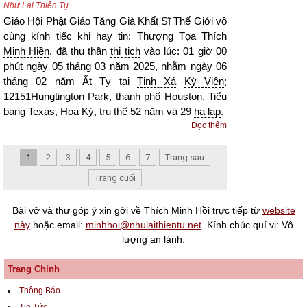
Như Lai Thiền Tự
Giáo Hội Phật Giáo Tăng Già Khất Sĩ Thế Giới
vô
cùng
kính tiếc khi
hay tin
:
Thượng Tọa
Thích
Minh Hiền
, đã thu thần
thị tịch
vào lúc: 01 giờ 00
phút ngày 05 tháng 03 năm 2025, nhằm ngày 06
tháng 02 năm Ất Tỵ tại
Tịnh Xá
Kỳ Viên
;
12151Hungtington Park, thành phố Houston, Tiểu
bang Texas, Hoa Kỳ, trụ thế 52 năm và 29
hạ lạp
.
Đọc thêm
1
2
3
4
5
6
7
Trang sau
Trang cuối
Bài vở và thư góp ý xin gởi về Thích Minh Hồi trực tiếp từ
website
này
hoặc email:
minhhoi@nhulaithientu.net
. Kính chúc quí vị: Vô
lượng an lành.
Trang Chính
Thông Báo
Tin Tức