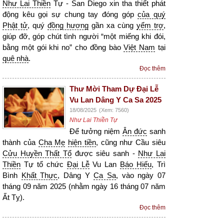
Như Lai Thiền
Tự - San Diego xin tha thiết phát
động kêu gọi sự chung tay đóng góp
của quý
Phật tử
, quý
đồng hương
gần xa cùng
yểm trợ
,
giúp đỡ, góp chút tình người “một miếng khi đói,
bằng một gói khi no” cho đồng bào
Việt Nam
tại
quê nhà
.
Đọc thêm
Thư Mời Tham Dự Đại Lễ
Vu Lan Dâng Y Ca Sa 2025
18/08/2025
(Xem: 7560)
Như Lai Thiền Tự
Để tưởng niệm
Ân đức
sanh
thành của
Cha Mẹ
hiện tiền
, cũng như Cầu siêu
Cửu Huyền Thất Tổ
được siêu sanh -
Như Lai
Thiền
Tự tổ chức
Đại Lễ
Vu Lan
Báo Hiếu
, Trì
Bình
Khất Thực
, Dâng Y
Ca Sa
, vào ngày 07
tháng 09 năm 2025 (nhằm ngày 16 tháng 07 năm
Ất Tỵ).
Đọc thêm