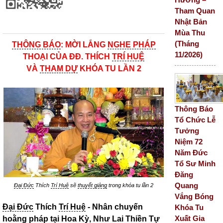
Tham Quan
Nhật Bản
Mùa Thu
(Tháng
THÔNG BÁO
: MỜI LẮNG
NGHE PHÁP
11/2026)
THOẠI CỦA ĐĐ. THÍCH
TRÍ HUỆ
VÀ
THAM DỰ
KHÓA TU LẦN 2
Thông Báo
Tổ Chức Lễ
Tưởng
Niệm 72
Năm Đức
Tổ Sư Minh
Đăng
Quang
Đại Đức
Thích
Trí Huệ
sẽ
thuyết giảng
trong khóa tu lần 2
Vắng Bóng
Đại Đức
Thích
Trí Huệ
- Nhân chuyến
Khóa Tu
Xuất Gia
hoằng pháp
tại Hoa Kỳ,
Như Lai Thiền
Tự