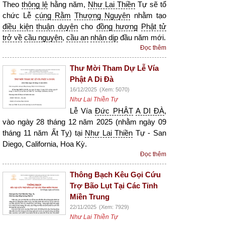
Theo
thông lệ
hằng năm,
Như Lai Thiền
Tự sẽ tổ
chức Lễ
cúng Rằm
Thượng Nguyên
nhằm tạo
điều kiện
thuận duyên
cho
đồng hương
Phật tử
trở về
cầu nguyện
,
cầu an
nhân dịp
đầu năm mới.
Đọc thêm
Thư Mời Tham Dự Lễ Vía
Phật A Di Đà
16/12/2025
(Xem: 5070)
Như Lai Thiền Tự
Lễ Vía
Đức PHẬT
A DI ĐÀ
,
vào ngày 28 tháng 12 năm 2025 (nhằm ngày 09
tháng 11 năm Ất Tỵ) tại
Như Lai Thiền
Tự - San
Diego, California, Hoa Kỳ.
Đọc thêm
Thông Bạch Kêu Gọi Cứu
Trợ Bão Lụt Tại Các Tỉnh
Miền Trung
22/11/2025
(Xem: 7929)
Như Lai Thiền Tự