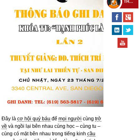
THEO DÕI THIỀN TỰ
Đây là
cơ hội quý báu
để
mọi người
cùng
trở
về
và ngồi lại bên nhau cùng học – cùng tu –
cùng có mặt bên nhau trong tiếng kinh
cầu