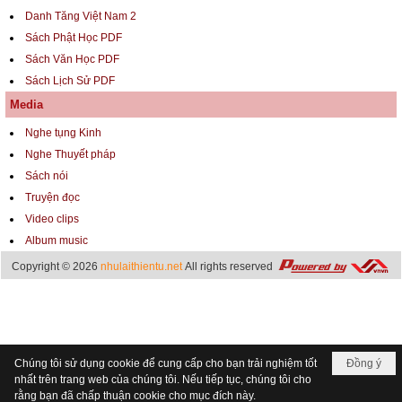
Danh Tăng Việt Nam 2
Sách Phật Học PDF
Sách Văn Học PDF
Sách Lịch Sử PDF
Media
Nghe tụng Kinh
Nghe Thuyết pháp
Sách nói
Truyện đọc
Video clips
Album music
Copyright © 2026
nhulaithientu.net
All rights reserved
Chúng tôi sử dụng cookie để cung cấp cho bạn trải nghiệm tốt
Đồng ý
nhất trên trang web của chúng tôi. Nếu tiếp tục, chúng tôi cho
rằng bạn đã chấp thuận cookie cho mục đích này.