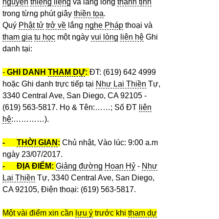
nguyện
thiêng liêng
và lắng lòng
thanh tịnh
trong từng phút giây
thiền tọa
.
Quý
Phật tử
trở về
lắng
nghe Pháp
thoại và
tham gia
tu học
một ngày
vui lòng
liên hệ
Ghi
danh tại:
-
GHI DANH
THAM DỰ
:
ĐT: (619) 642 4999
hoặc Ghi danh trực tiếp tại
Như Lai Thiền
Tự,
3340 Central Ave, San Diego, CA 92105 -
(619) 563-5817. Họ & Tên:……; Số ĐT
liên
hệ
:…………).
-
THỜI GIAN
:
Chủ nhật, Vào lúc: 9:00 a.m
ngày 23/07/2017.
- ĐỊA ĐIỂM:
Giảng đường
Hoan Hỷ
-
Như
Lai Thiền
Tự, 3340 Central Ave, San Diego,
CA 92105, Điện thoại: (619) 563-5817.
Một vài điểm xin cần
lưu ý
trước khi
tham dự