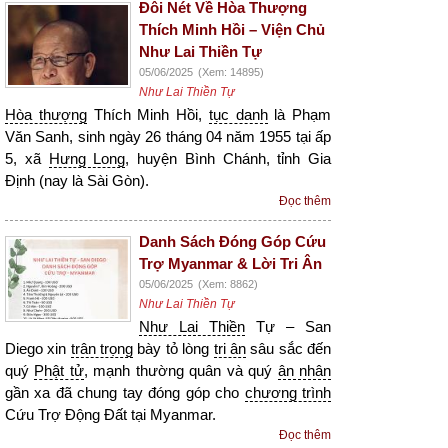
Đôi Nét Về Hòa Thượng
Thích Minh Hồi – Viện Chủ
Như Lai Thiền Tự
05/06/2025
(Xem: 14895)
Như Lai Thiền Tự
Hòa thượng
Thích Minh Hồi,
tục danh
là Phạm
Văn Sanh, sinh ngày 26 tháng 04 năm 1955 tại ấp
5, xã
Hưng Long
, huyện Bình Chánh, tỉnh Gia
Định (nay là Sài Gòn).
Đọc thêm
Danh Sách Đóng Góp Cứu
Trợ Myanmar & Lời Tri Ân
05/06/2025
(Xem: 8862)
Như Lai Thiền Tự
Như Lai Thiền
Tự – San
Diego xin
trân trọng
bày tỏ lòng
tri ân
sâu sắc đến
quý
Phật tử
, mạnh thường quân và quý
ân nhân
gần xa đã chung tay đóng góp cho
chương trình
Cứu Trợ Động Đất tại Myanmar.
Đọc thêm