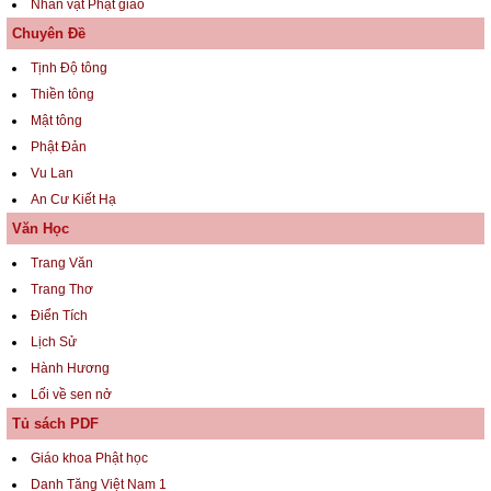
Nhân vật Phật giáo
Chuyên Đề
Tịnh Độ tông
Thiền tông
Mật tông
Phật Đản
Vu Lan
An Cư Kiết Hạ
Văn Học
Trang Văn
Trang Thơ
Điển Tích
Lịch Sử
Hành Hương
Lối về sen nở
Tủ sách PDF
Giáo khoa Phật học
Danh Tăng Việt Nam 1