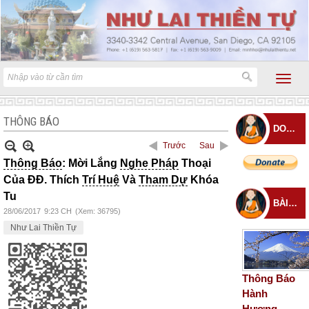
THÔNG BÁO
DONATE
Trước
Sau
Thông Báo
: Mời Lắng
Nghe Pháp
Thoại
Của ĐĐ. Thích
Trí Huệ
Và
Tham Dự
Khóa
Tu
BÀI ĐĂNG MỚI
28/06/2017
9:23 CH
(Xem: 36795)
Như Lai Thiền Tự
Thông Báo
Hành
Hương –