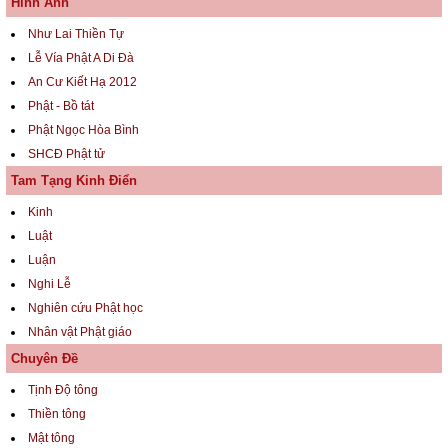
Hình Ảnh
Như Lai Thiền Tự
Lễ Vía Phật A Di Đà
An Cư Kiết Hạ 2012
Phật - Bồ tát
Phật Ngọc Hòa Bình
SHCĐ Phật tử
Tam Tạng Kinh Điển
Kinh
Luật
Luận
Nghi Lễ
Nghiên cứu Phật học
Nhân vật Phật giáo
Chuyên Đề
Tịnh Độ tông
Thiền tông
Mật tông