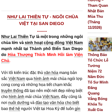
Tham Quan
Nhật Bản
Mùa Thu
NHƯ LAI THIỀN
TỰ - NGÔI CHÙA
(Tháng
VIỆT TẠI SAN DIEGO
11/2026)
........
Như Lai Thiền
Tự là một trong những ngôi
chùa lớn và
sinh hoạt
cộng đồng
Việt Nam
mạnh nhất tại Thành phố Biển San Diego
Thông Báo
do
Hòa Thượng
Thích Minh Hồi làm
Viện
Tổ Chức Lễ
Chủ
.
Tưởng
Niệm 72
Với lối kiến trúc đặc thù
văn hóa
mang bản
Năm Đức
sắc
Việt Nam
qua
hình ảnh
mái chùa ngói lợp
Tổ Sư Minh
cong cong và những họa tiết chạm khắc
Đăng
truyền thống
đã tạo nên một nét đẹp riêng biệt
Quang
cho
hình ảnh
mái chùa
Việt Nam
, đây cũng là
Vắng Bóng
nơi
nuôi dưỡng
và
đào tạo
văn hóa
cho biết
Khóa Tu
bao
thế hệ
người Việt tại Hoa Kỳ để luôn
gìn
Xuất Gia