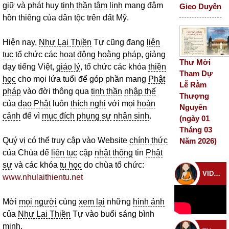
giữ
và phát huy
tinh thần
tâm linh
mang đậm
Gieo Duyên
hồn thiêng của dân tộc trên đất Mỹ.
Hiện nay,
Như Lai Thiền
Tự cũng đang
liên
tục
tổ chức các
hoạt động
hoằng pháp
, giảng
Thư Mời
dạy tiếng Việt,
giáo lý
, tổ chức các khóa
thiền
Tham Dự
học
cho mọi lứa tuổi để góp phần mang
Phật
Lễ Rằm
pháp
vào đời thông qua
tinh thần
nhập thế
Thượng
của
đạo Phật
luôn
thích nghi
với mọi
hoàn
Nguyên
cảnh
để vì
mục đích
phụng sự
nhân sinh
.
(ngày 01
Tháng 03
Quý vị có thể truy cập vào Website
chính thức
Năm 2026)
của Chùa để
liên tục
cập
nhật thông
tin
Phật
sự
và các khóa
tu học
do chùa tổ chức:
VIDEO CHÙA
www.nhulaithientu.net
Mời
mọi người
cùng
xem lại
những
hình ảnh
của
Như Lai Thiền
Tự vào buổi sáng bình
minh.