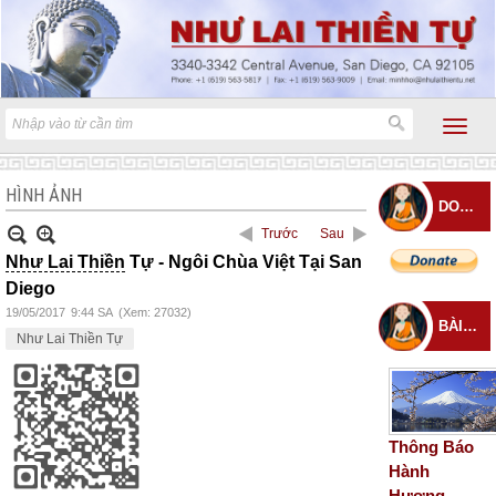
HÌNH ẢNH
DONATE
Trước
Sau
Như Lai Thiền
Tự - Ngôi Chùa Việt Tại San
Diego
19/05/2017
9:44 SA
(Xem: 27032)
BÀI ĐĂNG MỚI
Như Lai Thiền Tự
Thông Báo
Hành
Hương –