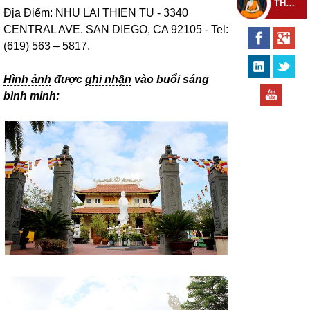
THEO DÕI THIỀN TỰ
Địa Điểm: NHU LAI THIEN TU - 3340
CENTRAL AVE. SAN DIEGO, CA 92105 - Tel:
(619) 563 – 5817.
Hình ảnh
được
ghi nhận
vào buổi sáng
bình minh: