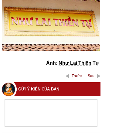
Ảnh:
Như Lai Thiền
Tự
Trước
Sau
GỬI Ý KIẾN CỦA BẠN