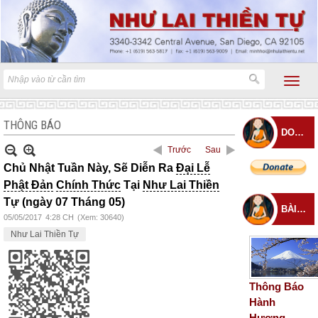
THÔNG BÁO
DONATE
Trước
Sau
Chủ Nhật Tuần Này, Sẽ Diễn Ra
Đại Lễ
Phật Đản
Chính Thức
Tại
Như Lai Thiền
Tự (ngày 07 Tháng 05)
BÀI ĐĂNG MỚI
05/05/2017
4:28 CH
(Xem: 30640)
Như Lai Thiền Tự
Thông Báo
Hành
Hương –