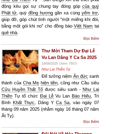
động kêu gọi sự chung tay đóng góp
của quý
Phật tử
, quý
đồng hương
gần xa cùng
yểm trợ
,
giúp đỡ, góp chút tình người “một miếng khi đói,
bằng một gói khi no” cho đồng bào
Việt Nam
tại
quê nhà
.
Đọc thêm
Thư Mời Tham Dự Đại Lễ
Vu Lan Dâng Y Ca Sa 2025
18/08/2025
(Xem: 7557)
Như Lai Thiền Tự
Để tưởng niệm
Ân đức
sanh
thành của
Cha Mẹ
hiện tiền
, cũng như Cầu siêu
Cửu Huyền Thất Tổ
được siêu sanh -
Như Lai
Thiền
Tự tổ chức
Đại Lễ
Vu Lan
Báo Hiếu
, Trì
Bình
Khất Thực
, Dâng Y
Ca Sa
, vào ngày 07
tháng 09 năm 2025 (nhằm ngày 16 tháng 07 năm
Ất Tỵ).
Đọc thêm
Đôi Nét Về Hòa Thượng