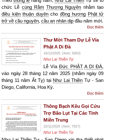
Theo
thông lệ
hằng năm,
Như Lai Thiền
Tự sẽ tổ
chức Lễ
cúng Rằm
Thượng Nguyên
nhằm tạo
điều kiện
thuận duyên
cho
đồng hương
Phật tử
trở về
cầu nguyện
,
cầu an
nhân dịp
đầu năm mới.
Đọc thêm
Thư Mời Tham Dự Lễ Vía
Phật A Di Đà
16/12/2025
(Xem: 5063)
Như Lai Thiền Tự
Lễ Vía
Đức PHẬT
A DI ĐÀ
,
vào ngày 28 tháng 12 năm 2025 (nhằm ngày 09
tháng 11 năm Ất Tỵ) tại
Như Lai Thiền
Tự - San
Diego, California, Hoa Kỳ.
Đọc thêm
Thông Bạch Kêu Gọi Cứu
Trợ Bão Lụt Tại Các Tỉnh
Miền Trung
22/11/2025
(Xem: 7927)
Như Lai Thiền Tự
Như Lai Thiền
Tự - San Diego xin tha thiết phát