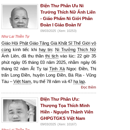
Điện Thư Phân Ưu Ni
Trưởng Thích Nữ Ánh Liên
- Giáo Phẩm Ni Giới Phân
Đoàn I Giáo Đoàn IV
09/03/2025
(Xem: 10253)
Như Lai Thiền Tự
Giáo Hội Phật Giáo Tăng Già Khất Sĩ Thế Giới
vô
cùng
kính tiếc khi
hay tin
:
Ni Trưởng
Thích Nữ
Ánh Liên, đã thu thần
thị tịch
vào lúc: 22 giờ 35
phút ngày 05 tháng 03 năm 2025, nhằm ngày 06
tháng 02 năm Ất Tỵ tại
Tịnh Xá
Ngọc Điền, Thị
trấn Long Điền, huyện Long Điền, Bà Rịa - Vũng
Tàu –
Việt Nam
, trụ thế 78 năm và 47
hạ lạp
.
Đọc thêm
ĐIện Thư Phân Ưu:
Thượng Tọa Thích Minh
Hiền - Nguyên Thành Viên
GHPGTGKS Việt Nam
09/03/2025
(Xem: 10167)
Như Lai Thiền Tự