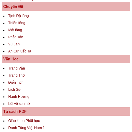
Chuyên Đề
Tịnh Độ tông
Thiền tông
Mật tông
Phật Đản
Vu Lan
An Cư Kiết Hạ
Văn Học
Trang Văn
Trang Thơ
Điển Tích
Lịch Sử
Hành Hương
Lối về sen nở
Tủ sách PDF
Giáo khoa Phật học
Danh Tăng Việt Nam 1