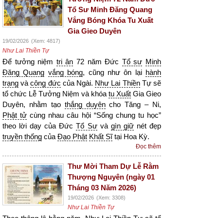
Tổ Sư Minh Đăng Quang
Vắng Bóng Khóa Tu Xuất
Gia Gieo Duyên
19/02/2026
(Xem: 4817)
Như Lai Thiền Tự
Để tưởng niệm
tri ân
72 năm Đức
Tổ sư
Minh
Đăng Quang
vắng bóng
, cũng như ôn lại
hành
trạng
và
công đức
của Ngài.
Như Lai Thiền
Tự sẽ
tổ chức Lễ Tưởng Niệm và khóa
tu Xuất
Gia Gieo
Duyên, nhằm tạo
thắng duyên
cho Tăng – Ni,
Phật tử
cùng nhau câu hội “Sống chung tu học”
theo lời dạy của Đức
Tổ Sư
và
gìn giữ
nét đẹp
truyền thống
của
Đạo Phật
Khất Sĩ
tại Hoa Kỳ.
Đọc thêm
Thư Mời Tham Dự Lễ Rằm
Thượng Nguyên (ngày 01
Tháng 03 Năm 2026)
19/02/2026
(Xem: 3308)
Như Lai Thiền Tự