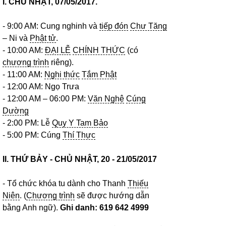
I. CHỦ NHẬT, 07/05/2017.
- 9:00 AM: Cung nghinh và
tiếp đón
Chư Tăng
– Ni và
Phật tử
.
- 10:00 AM:
ĐẠI LỄ
CHÍNH THỨC
(có
chương trình
riêng).
- 11:00 AM:
Nghi thức
Tắm Phật
- 12:00 AM: Ngọ Trưa
- 12:00 AM – 06:00 PM:
Văn Nghệ
Cúng
Dường
- 2:00 PM: Lễ
Quy Y Tam Bảo
- 5:00 PM: Cúng
Thí Thực
II. THỨ BẢY - CHỦ NHẬT, 20 - 21/05/2017
- Tổ chức khóa tu dành cho Thanh
Thiếu
Niên
. (
Chương trình
sẽ được hướng dẫn
bằng Anh ngữ).
Ghi danh: 619 642 4999