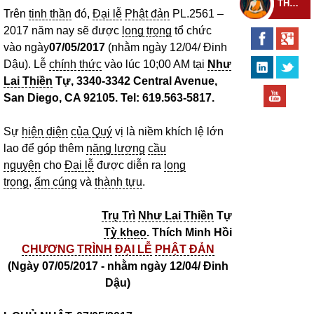
THEO DÕI THIỀN TỰ
Trên
tinh thần
đó,
Đại lễ
Phật đản
PL.2561 –
2017 năm nay sẽ được
long trọng
tổ chức
vào ngày
07/05/2017
(nhằm ngày 12/04/ Đinh
Dậu). Lễ
chính thức
vào lúc 10;00 AM tại
Như
Lai Thiền
Tự, 3340-3342 Central Avenue,
San Diego, CA 92105. Tel: 619.563-5817.
Sự
hiện diện
của Quý
vị là niềm khích lệ lớn
lao để góp thêm
năng lượng
cầu
nguyện
cho
Đại lễ
được diễn ra
long
trọng
,
ấm cúng
và
thành tựu
.
Trụ Trì
Như Lai Thiền
Tự
Tỳ kheo
. Thích Minh Hồi
CHƯƠNG TRÌNH
ĐẠI LỄ
PHẬT ĐẢN
(Ngày 07/05/2017 - nhằm ngày 12/04/ Đinh
Dậu)