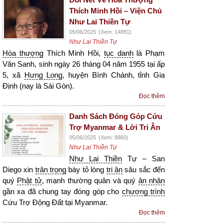
Thích Minh Hồi – Viện Chủ
Như Lai Thiền Tự
05/06/2025
(Xem: 14881)
Như Lai Thiền Tự
Hòa thượng
Thích Minh Hồi,
tục danh
là Phạm
Văn Sanh, sinh ngày 26 tháng 04 năm 1955 tại ấp
5, xã
Hưng Long
, huyện Bình Chánh, tỉnh Gia
Định (nay là Sài Gòn).
Đọc thêm
Danh Sách Đóng Góp Cứu
Trợ Myanmar & Lời Tri Ân
05/06/2025
(Xem: 8860)
Như Lai Thiền Tự
Như Lai Thiền
Tự – San
Diego xin
trân trọng
bày tỏ lòng
tri ân
sâu sắc đến
quý
Phật tử
, mạnh thường quân và quý
ân nhân
gần xa đã chung tay đóng góp cho
chương trình
Cứu Trợ Động Đất tại Myanmar.
Đọc thêm