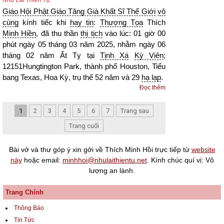
Giáo Hội Phật Giáo Tăng Già Khất Sĩ Thế Giới
vô
cùng
kính tiếc khi
hay tin
:
Thượng Tọa
Thích
Minh Hiền
, đã thu thần
thị tịch
vào lúc: 01 giờ 00
phút ngày 05 tháng 03 năm 2025, nhằm ngày 06
tháng 02 năm Ất Tỵ tại
Tịnh Xá
Kỳ Viên
;
12151Hungtington Park, thành phố Houston, Tiểu
bang Texas, Hoa Kỳ, trụ thế 52 năm và 29
hạ lạp
.
Đọc thêm
1
2
3
4
5
6
7
Trang sau
Trang cuối
Bài vở và thư góp ý xin gởi về Thích Minh Hồi trực tiếp từ
website
này
hoặc email:
minhhoi@nhulaithientu.net
. Kính chúc quí vị: Vô
lượng an lành.
Trang Chính
Thông Báo
Tin Tức