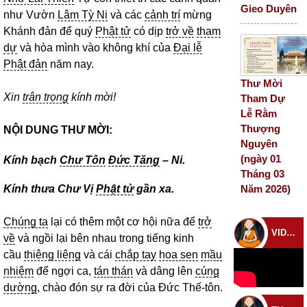
Gieo Duyên
như Vườn
Lâm Tỳ Ni
và các
cảnh trí
mừng
Khánh đản để quý
Phật tử
có dịp
trở về
tham
dự
và hòa mình vào không khí của
Đại lễ
Phật đản
năm nay.
Thư Mời
Xin
trân trọng
kính mời!
Tham Dự
Lễ Rằm
Thượng
NỘI DUNG THƯ MỜI:
Nguyên
(ngày 01
Kính bạch
Chư Tôn
Đức Tăng
– Ni.
Tháng 03
Kính thưa Chư Vị
Phật tử
gần xa.
Năm 2026)
Chúng ta
lại có thêm một cơ hội nữa để
trở
VIDEO CHÙA
về
và ngồi lại bên nhau trong tiếng kinh
cầu
thiêng liêng
và cái
chắp tay
hoa sen
mầu
nhiệm
để ngợi ca,
tán thán
và dâng lên
cúng
dường
, chào đón sự ra đời của Đức Thế-tôn.