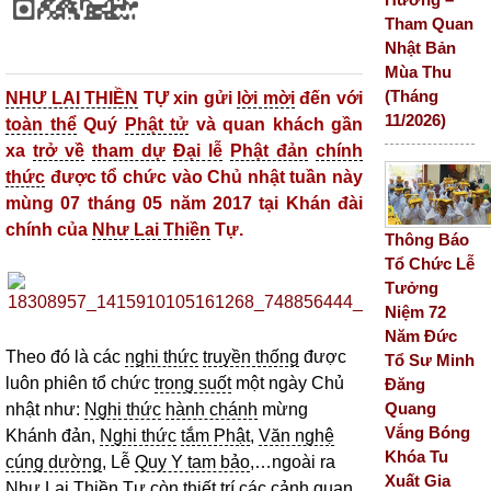
Tham Quan
Nhật Bản
Mùa Thu
(Tháng
NHƯ LAI THIỀN
TỰ xin gửi
lời mời
đến với
11/2026)
toàn thể
Quý
Phật tử
và quan khách gần
xa
trở về
tham dự
Đại lễ
Phật đản
chính
thức
được tổ chức vào Chủ nhật tuần này
mùng 07 tháng 05 năm 2017 tại Khán đài
chính của
Như Lai Thiền
Tự.
Thông Báo
Tổ Chức Lễ
Tưởng
Niệm 72
Năm Đức
Theo đó là các
nghi thức
truyền thống
được
Tổ Sư Minh
luôn phiên tổ chức
trong suốt
một ngày Chủ
Đăng
Quang
nhật như:
Nghi thức
hành chánh
mừng
Vắng Bóng
Khánh đản,
Nghi thức
tắm Phật
,
Văn nghệ
Khóa Tu
cúng dường
, Lễ
Quy Y tam bảo
,…ngoài ra
Xuất Gia
Như Lai Thiền
Tự còn thiết trí các cảnh quan