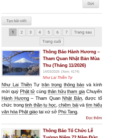
Tạo bài viết
1
2
3
4
5
6
7
Trang sau
Trang cuối
Thông Báo Hành Hương –
Tham Quan Nhật Bản Mùa
Thu (Tháng 11/2026)
14/03/2026
(Xem: 4174)
Như Lai Thiền Tự
Như Lai Thiền
Tự
trân trọng
thông báo
và kính
mời quý
Phật tử
cùng
thân hữu
tham gia
Chuyến
Hành Hương
– Tham Quan
Nhật Bản
, được tổ
chức trong
tinh thần
tu học
,
chiêm bái
và
tìm hiểu
văn hóa
Phật giáo
tại xứ sở
Phù Tang
.
Đọc thêm
Thông Báo Tổ Chức Lễ
Tưởng Niệm 72 Năm Đức