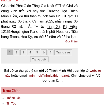
Như Lai Thiền Tự
Giáo Hội Phật Giáo Tăng Già Khất Sĩ Thế Giới
vô
cùng
kính tiếc khi
hay tin
:
Thượng Tọa
Thích
Minh Hiền
, đã thu thần
thị tịch
vào lúc: 01 giờ 00
phút ngày 05 tháng 03 năm 2025, nhằm ngày 06
tháng 02 năm Ất Tỵ tại
Tịnh Xá
Kỳ Viên
;
12151Hungtington Park, thành phố Houston, Tiểu
bang Texas, Hoa Kỳ, trụ thế 52 năm và 29
hạ lạp
.
Đọc thêm
1
2
3
4
5
6
7
Trang sau
Trang cuối
Bài vở và thư góp ý xin gởi về Thích Minh Hồi trực tiếp từ
website
này
hoặc email:
minhhoi@nhulaithientu.net
. Kính chúc quí vị: Vô
lượng an lành.
Trang Chính
Thông Báo
Tin Tức