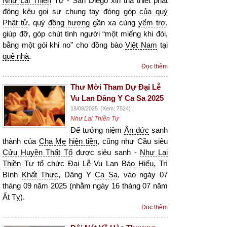
Như Lai Thiền
Tự - San Diego xin tha thiết phát
động kêu gọi sự chung tay đóng góp
của quý
Phật tử
, quý
đồng hương
gần xa cùng
yểm trợ
,
giúp đỡ, góp chút tình người “một miếng khi đói,
bằng một gói khi no” cho đồng bào
Việt Nam
tại
quê nhà
.
Đọc thêm
Thư Mời Tham Dự Đại Lễ
Vu Lan Dâng Y Ca Sa 2025
18/08/2025
(Xem: 7524)
Như Lai Thiền Tự
Để tưởng niệm
Ân đức
sanh
thành của
Cha Mẹ
hiện tiền
, cũng như Cầu siêu
Cửu Huyền Thất Tổ
được siêu sanh -
Như Lai
Thiền
Tự tổ chức
Đại Lễ
Vu Lan
Báo Hiếu
, Trì
Bình
Khất Thực
, Dâng Y
Ca Sa
, vào ngày 07
tháng 09 năm 2025 (nhằm ngày 16 tháng 07 năm
Ất Tỵ).
Đọc thêm