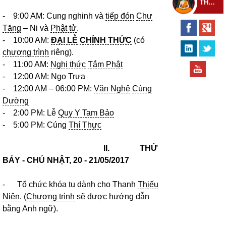
THEO DÕI THIỀN TỰ
- 9:00 AM: Cung nghinh và
tiếp đón
Chư
Tăng
– Ni và
Phật tử
.
- 10:00 AM:
ĐẠI LỄ
CHÍNH THỨC
(có
chương trình
riêng).
- 11:00 AM:
Nghi thức
Tắm Phật
- 12:00 AM: Ngọ Trưa
- 12:00 AM – 06:00 PM:
Văn Nghệ
Cúng
Dường
- 2:00 PM: Lễ
Quy Y Tam Bảo
- 5:00 PM: Cúng
Thí Thực
II.
THỨ
BẢY - CHỦ NHẬT, 20 - 21/05/2017
- Tổ chức khóa tu dành cho Thanh
Thiếu
Niên
. (
Chương trình
sẽ được hướng dẫn
bằng Anh ngữ).