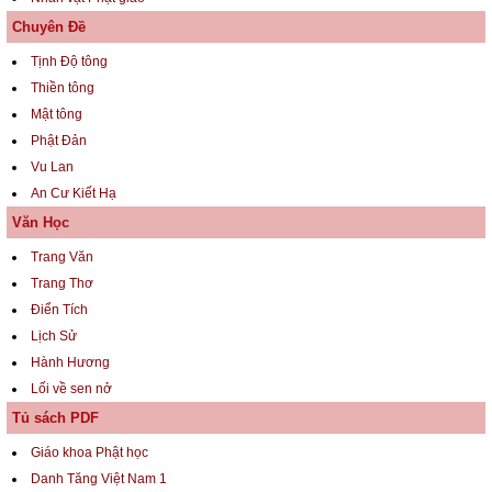
Chuyên Đề
Tịnh Độ tông
Thiền tông
Mật tông
Phật Đản
Vu Lan
An Cư Kiết Hạ
Văn Học
Trang Văn
Trang Thơ
Điển Tích
Lịch Sử
Hành Hương
Lối về sen nở
Tủ sách PDF
Giáo khoa Phật học
Danh Tăng Việt Nam 1