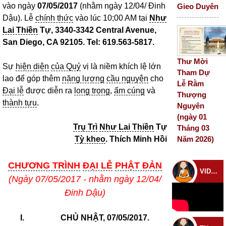
vào ngày
07/05/2017
(nhằm ngày 12/04/ Đinh
Gieo Duyên
Dậu). Lễ
chính thức
vào lúc 10;00 AM tại
Như
Lai Thiền
Tự, 3340-3342 Central Avenue,
San Diego, CA 92105. Tel: 619.563-5817.
Thư Mời
Sự
hiện diện
của Quý
vị là niềm khích lệ lớn
Tham Dự
lao để góp thêm
năng lượng
cầu nguyện
cho
Lễ Rằm
Đại lễ
được diễn ra
long trọng
,
ấm cúng
và
Thượng
thành tựu
.
Nguyên
(ngày 01
Trụ Trì
Như Lai Thiền
Tự
Tháng 03
Tỳ kheo
. Thích Minh Hồi
Năm 2026)
CHƯƠNG TRÌNH
ĐẠI LỄ
PHẬT ĐẢN
VIDEO CHÙA
(Ngày 07/05/2017 - nhằm ngày 12/04/
Đinh Dậu)
I.
CHỦ NHẬT, 07/05/2017.