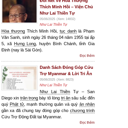
Đôi Nét Về Hòa Thượng
Thích Minh Hồi – Viện Chủ
Như Lai Thiền Tự
05/06/2025
(Xem: 14832)
Như Lai Thiền Tự
Hòa thượng
Thích Minh Hồi,
tục danh
là Phạm
Văn Sanh, sinh ngày 26 tháng 04 năm 1955 tại ấp
5, xã
Hưng Long
, huyện Bình Chánh, tỉnh Gia
Định (nay là Sài Gòn).
Đọc thêm
Danh Sách Đóng Góp Cứu
Trợ Myanmar & Lời Tri Ân
05/06/2025
(Xem: 8823)
Như Lai Thiền Tự
Như Lai Thiền
Tự – San
Diego xin
trân trọng
bày tỏ lòng
tri ân
sâu sắc đến
quý
Phật tử
, mạnh thường quân và quý
ân nhân
gần xa đã chung tay đóng góp cho
chương trình
Cứu Trợ Động Đất tại Myanmar.
Đọc thêm