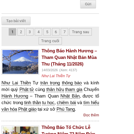
Tạo bài viết
1
2
3
4
5
6
7
Trang sau
Trang cuối
Thông Báo Hành Hương –
Tham Quan Nhật Bản Mùa
Thu (Tháng 11/2026)
14/03/2026
(Xem: 4137)
Như Lai Thiền Tự
Như Lai Thiền
Tự
trân trọng
thông báo
và kính
mời quý
Phật tử
cùng
thân hữu
tham gia
Chuyến
Hành Hương
– Tham Quan
Nhật Bản
, được tổ
chức trong
tinh thần
tu học
,
chiêm bái
và
tìm hiểu
văn hóa
Phật giáo
tại xứ sở
Phù Tang
.
Đọc thêm
Thông Báo Tổ Chức Lễ
Tưởng Niệm 72 Năm Đức