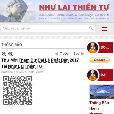
THÔNG BÁO
DONATE
Trước
Sau
Thư Mời
Tham Dự
Đại Lễ
Phật Đản
2017
Tại
Như Lai Thiền
Tự
21/04/2017
6:02 CH
(Xem: 32964)
BÀI ĐĂNG MỚI
Thông Báo
Hành
Hương –