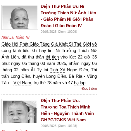
Điện Thư Phân Ưu Ni
Trưởng Thích Nữ Ánh Liên
- Giáo Phẩm Ni Giới Phân
Đoàn I Giáo Đoàn IV
09/03/2025
(Xem: 10209)
Như Lai Thiền Tự
Giáo Hội Phật Giáo Tăng Già Khất Sĩ Thế Giới
vô
cùng
kính tiếc khi
hay tin
:
Ni Trưởng
Thích Nữ
Ánh Liên, đã thu thần
thị tịch
vào lúc: 22 giờ 35
phút ngày 05 tháng 03 năm 2025, nhằm ngày 06
tháng 02 năm Ất Tỵ tại
Tịnh Xá
Ngọc Điền, Thị
trấn Long Điền, huyện Long Điền, Bà Rịa - Vũng
Tàu –
Việt Nam
, trụ thế 78 năm và 47
hạ lạp
.
Đọc thêm
ĐIện Thư Phân Ưu:
Thượng Tọa Thích Minh
Hiền - Nguyên Thành Viên
GHPGTGKS Việt Nam
09/03/2025
(Xem: 10128)