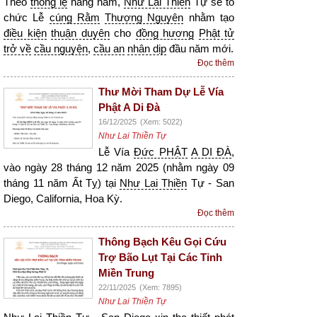
Theo
thông lệ
hằng năm,
Như Lai Thiền
Tự sẽ tổ
chức Lễ
cúng Rằm
Thượng Nguyên
nhằm tạo
điều kiện
thuận duyên
cho
đồng hương
Phật tử
trở về
cầu nguyện
,
cầu an
nhân dịp
đầu năm mới.
Đọc thêm
Thư Mời Tham Dự Lễ Vía
Phật A Di Đà
16/12/2025
(Xem: 5022)
Như Lai Thiền Tự
Lễ Vía
Đức PHẬT
A DI ĐÀ
,
vào ngày 28 tháng 12 năm 2025 (nhằm ngày 09
tháng 11 năm Ất Tỵ) tại
Như Lai Thiền
Tự - San
Diego, California, Hoa Kỳ.
Đọc thêm
Thông Bạch Kêu Gọi Cứu
Trợ Bão Lụt Tại Các Tỉnh
Miền Trung
22/11/2025
(Xem: 7895)
Như Lai Thiền Tự