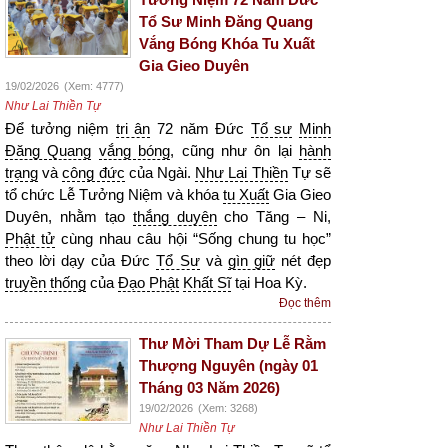
Tổ Sư Minh Đăng Quang
Vắng Bóng Khóa Tu Xuất
Gia Gieo Duyên
19/02/2026
(Xem: 4777)
Như Lai Thiền Tự
Để tưởng niệm
tri ân
72 năm Đức
Tổ sư
Minh
Đăng Quang
vắng bóng
, cũng như ôn lại
hành
trạng
và
công đức
của Ngài.
Như Lai Thiền
Tự sẽ
tổ chức Lễ Tưởng Niệm và khóa
tu Xuất
Gia Gieo
Duyên, nhằm tạo
thắng duyên
cho Tăng – Ni,
Phật tử
cùng nhau câu hội “Sống chung tu học”
theo lời dạy của Đức
Tổ Sư
và
gìn giữ
nét đẹp
truyền thống
của
Đạo Phật
Khất Sĩ
tại Hoa Kỳ.
Đọc thêm
Thư Mời Tham Dự Lễ Rằm
Thượng Nguyên (ngày 01
Tháng 03 Năm 2026)
19/02/2026
(Xem: 3268)
Như Lai Thiền Tự