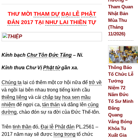
Tham Quan
THƯ MỜI
THAM DỰ
ĐẠI LỄ
PHẬT
Nhật Bản
Mùa Thu
ĐẢN
2017 TẠI
NHƯ LAI THIỀN
TỰ
(Tháng
11/2026)
Kính bạch
Chư Tôn
Đức Tăng
– Ni.
Thông Báo
Kính thưa Chư Vị
Phật tử
gần xa.
Tổ Chức Lễ
Tưởng
Chúng ta
lại có thêm một cơ hội nữa để
trở về
Niệm 72
và ngồi lại bên nhau trong tiếng kinh cầu
Năm Đức
thiêng liêng
và cái
chắp tay
hoa sen
mầu
Tổ Sư Minh
nhiệm
để ngợi ca,
tán thán
và dâng lên
cúng
Đăng
dường
, chào đón sự ra đời của Đức Thế-tôn.
Quang
Vắng Bóng
Trên
tinh thần
đó,
Đại lễ
Phật đản
PL.2561 –
Khóa Tu
2017 năm nay sẽ được
long trọng
tổ chức
Xuất Gia