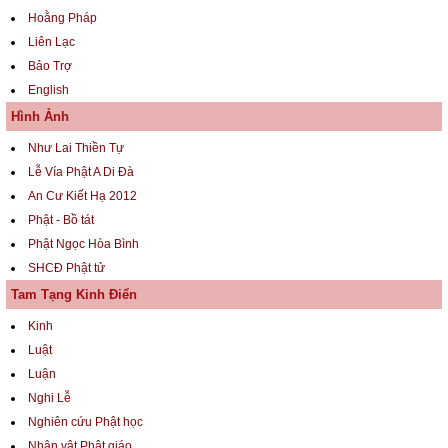
Hoằng Pháp
Liên Lạc
Bảo Trợ
English
Hình Ảnh
Như Lai Thiền Tự
Lễ Vía Phật A Di Đà
An Cư Kiết Hạ 2012
Phật - Bồ tát
Phật Ngọc Hòa Bình
SHCĐ Phật tử
Tam Tạng Kinh Điển
Kinh
Luật
Luận
Nghi Lễ
Nghiên cứu Phật học
Nhân vật Phật giáo